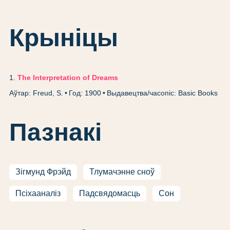
Крыніцы
1
.
The Interpretation of Dreams
Аўтар: Freud, S.
Год: 1900
Выдавецтва/часопіс: Basic Books
Пазнакі
Зігмунд Фрэйд
Тлумачэнне сноў
Псіхааналіз
Падсвядомасць
Сон