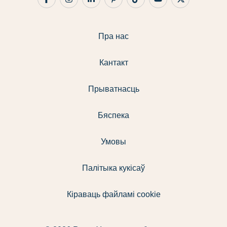
Пра нас
Кантакт
Прыватнасць
Бяспека
Умовы
Палітыка кукісаў
Кіраваць файламі cookie