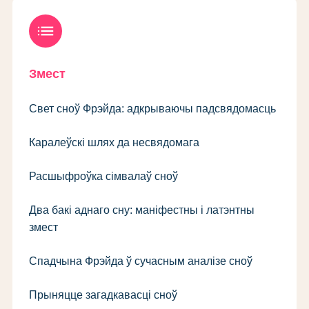
list
Змест
Свет сноў Фрэйда: адкрываючы падсвядомасць
Каралеўскі шлях да несвядомага
Расшыфроўка сімвалаў сноў
Два бакі аднаго сну: маніфестны і латэнтны
змест
Спадчына Фрэйда ў сучасным аналізе сноў
Прыняцце загадкавасці сноў