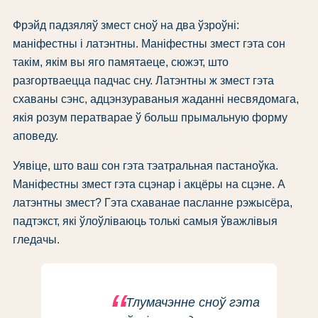
Фрэйд падзяляў змест сноў на два ўзроўні:
маніфестны і латэнтны. Маніфестны змест гэта сон
такім, якім вы яго памятаеце, сюжэт, што
разгортваецца падчас сну. Латэнтны ж змест гэта
схаваны сэнс, адцэнзураваныя жаданні несвядомага,
якія розум ператварае ў больш прымальную форму
аповеду.
Уявіце, што ваш сон гэта тэатральная пастаноўка.
Маніфестны змест гэта сцэнар і акцёры на сцэне. А
латэнтны змест? Гэта схаванае пасланне рэжысёра,
падтэкст, які ўлоўліваюць толькі самыя ўважлівыя
гледачы.
Тлумачэнне сноў гэта