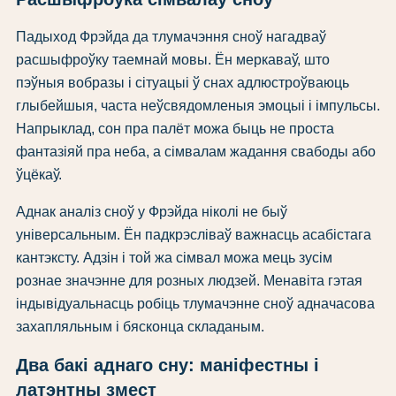
Падыход Фрэйда да тлумачэння сноў нагадваў
расшыфроўку таемнай мовы. Ён меркаваў, што
пэўныя вобразы і сітуацыі ў снах адлюстроўваюць
глыбейшыя, часта неўсвядомленыя эмоцыі і імпульсы.
Напрыклад, сон пра палёт можа быць не проста
фантазіяй пра неба, а сімвалам жадання свабоды або
ўцёкаў.
Аднак аналіз сноў у Фрэйда ніколі не быў
універсальным. Ён падкрэсліваў важнасць асабістага
кантэксту. Адзін і той жа сімвал можа мець зусім
рознае значэнне для розных людзей. Менавіта гэтая
індывідуальнасць робіць тлумачэнне сноў адначасова
захапляльным і бясконца складаным.
Два бакі аднаго сну: маніфестны і
латэнтны змест