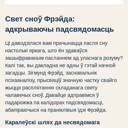
Свет сноў Фрэйда:
адкрываючы падсвядомасць
Ці даводзілася вам прачынацца пасля сну
настолькі яркага, што ён здаваўся
зашыфраваным пасланнем ад уласнага розуму?
Калі так, вы дакладна не адны ў гэтай начной
загадцы. Зігмунд Фрэйд, заснавальнік
псіхааналізу, прысвяціў значную частку свайго
жыцця расплятанню складанага свету
чалавечых сноў. Давайце адправімся ў
падарожжа па калідорах падсвядомасці,
абапіраючыся на праніклівыя ідэі Фрэйда.
Каралеўскі шлях да несвядомага