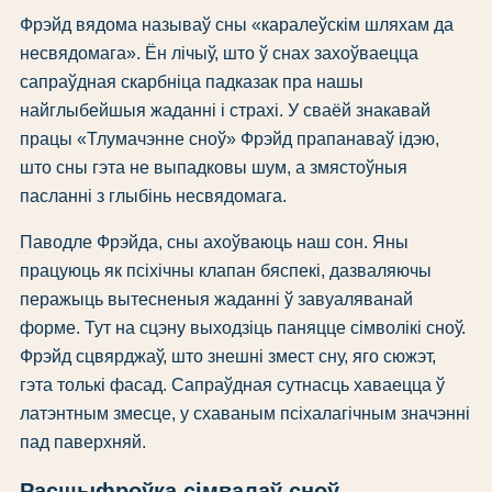
Фрэйд вядома называў сны «каралеўскім шляхам да
несвядомага». Ён лічыў, што ў снах захоўваецца
сапраўдная скарбніца падказак пра нашы
найглыбейшыя жаданні і страхі. У сваёй знакавай
працы «Тлумачэнне сноў» Фрэйд прапанаваў ідэю,
што сны гэта не выпадковы шум, а змястоўныя
пасланні з глыбінь несвядомага.
Паводле Фрэйда, сны ахоўваюць наш сон. Яны
працуюць як псіхічны клапан бяспекі, дазваляючы
перажыць вытесненыя жаданні ў завуаляванай
форме. Тут на сцэну выходзіць паняцце сімволікі сноў.
Фрэйд сцвярджаў, што знешні змест сну, яго сюжэт,
гэта толькі фасад. Сапраўдная сутнасць хаваецца ў
латэнтным змесце, у схаваным псіхалагічным значэнні
пад паверхняй.
Расшыфроўка сімвалаў сноў