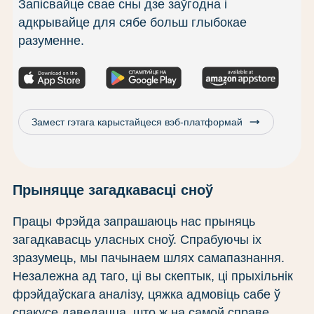
Запісвайце свае сны дзе заўгодна і
адкрывайце для сябе больш глыбокае
разуменне.
trending_flat
Замест гэтага карыстайцеся вэб-платформай
Прыняцце загадкавасці сноў
Працы Фрэйда запрашаюць нас прыняць
загадкавасць уласных сноў. Спрабуючы іх
зразумець, мы пачынаем шлях самапазнання.
Незалежна ад таго, ці вы скептык, ці прыхільнік
фрэйдаўскага аналізу, цяжка адмовіць сабе ў
спакусе даведацца, што ж на самой справе