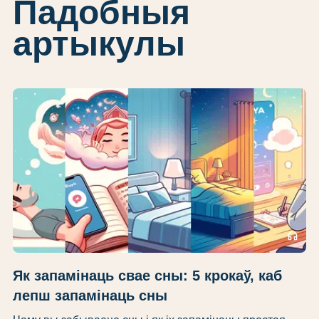
Падобныя
артыкулы
headphones
Як запамінаць свае сны: 5 крокаў, каб
лепш запамінаць сны