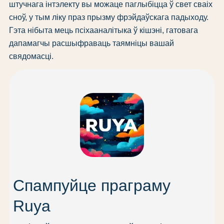
штучнага інтэлекту вы можаце паглыбіцца ў свет сваіх
сноў, у тым ліку праз прызму фрэйдаўскага падыходу.
Гэта нібыта мець псіхааналітыка ў кішэні, гатовага
дапамагчы расшыфраваць таямніцы вашай
свядомасці.
Спампуйце праграму
Ruya