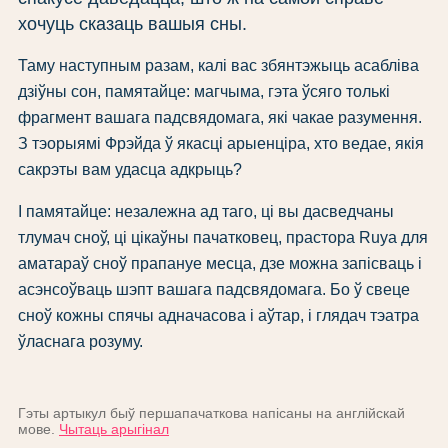
хочуць сказаць вашыя сны.
Таму наступным разам, калі вас збянтэжыць асабліва
дзіўны сон, памятайце: магчыма, гэта ўсяго толькі
фрагмент вашага падсвядомага, які чакае разумення.
З тэорыямі Фрэйда ў якасці арыенціра, хто ведае, якія
сакрэты вам удасца адкрыць?
І памятайце: незалежна ад таго, ці вы дасведчаны
тлумач сноў, ці цікаўны пачатковец, прастора Ruya для
аматараў сноў прапануе месца, дзе можна запісваць і
асэнсоўваць шэпт вашага падсвядомага. Бо ў свеце
сноў кожны спячы адначасова і аўтар, і глядач тэатра
ўласнага розуму.
Гэты артыкул быў першапачаткова напісаны на англійскай
мове.
Чытаць арыгінал