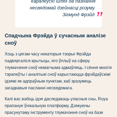
каралеўскі шлях да пазнання
несвядомай дзейнасці розуму.
Зігмунд Фрэйд
Спадчына Фрэйда ў сучасным аналізе
сноў
Хоць з цягам часу некаторыя тэорыі Фрэйда
падвяргаліся крытыцы, яго ўплыў на сферу
тлумачэння сноў немагчыма адмаўляць. І сёння многія
тэрапеўты і аналітыкі сноў карыстаюцца фрэйдаўскімі
ідэямі як адпраўным пунктам, каб зразумець
загадкавыя пасланні несвядомага.
Калі вас вабіць ідэя даследаваць уласныя сны, Ruya
прапануе ўнікальную платформу. Дзякуючы
прасунутаму інструменту тлумачэння сноў на базе