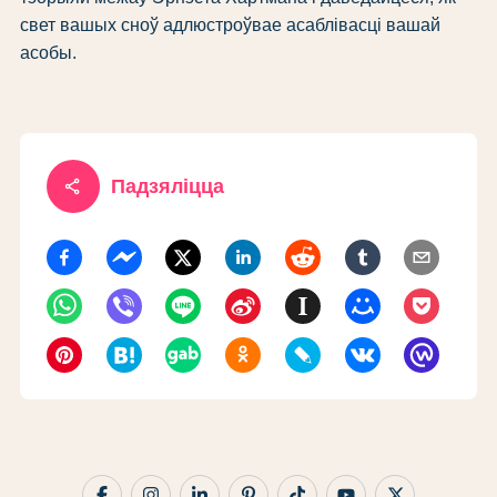
свет вашых сноў адлюстроўвае асаблівасці вашай
асобы.
share
Падзяліцца