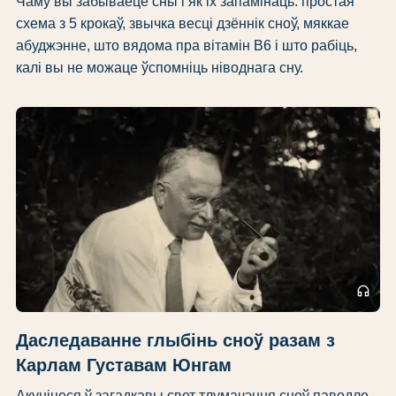
Чаму вы забываеце сны і як іх запамінаць: простая
схема з 5 крокаў, звычка весці дзённік сноў, мяккае
абуджэнне, што вядома пра вітамін B6 і што рабіць,
калі вы не можаце ўспомніць ніводнага сну.
headphones
Даследаванне глыбінь сноў разам з
Карлам Густавам Юнгам
Акуніцеся ў загадкавы свет тлумачэння сноў паводле