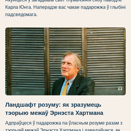
Карла Юнга. Наперадзе вас чакае падарожжа ў глыбіні
падсвядомага.
headphones
Ландшафт розуму: як зразумець
тэорыю межаў Эрнэста Хартмана
Адпраўцеся ў падарожжа па ўласным розуме разам з
тэорыяй межаў Эрнэста Хартмана і даведайцеся, як