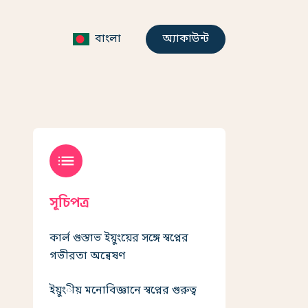
বাংলা
অ্যাকাউন্ট
list
সূচিপত্র
কার্ল গুস্তাভ ইয়ুংয়ের সঙ্গে স্বপ্নের
গভীরতা অন্বেষণ
ইয়ুংীয় মনোবিজ্ঞানে স্বপ্নের গুরুত্ব