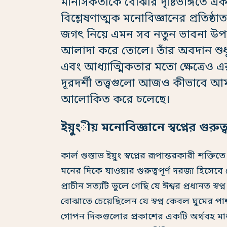
মানসিকতাকে বোঝার দৃষ্টিভঙ্গিতে এ
বিশ্লেষণাত্মক মনোবিজ্ঞানের প্রতিষ
জগৎ নিয়ে এমন সব নতুন ভাবনা উপস
আলাদা করে তোলে। তাঁর অবদান শুধু মন
এবং আধ্যাত্মিকতার মতো ক্ষেত্রেও এর
দূরদর্শী তত্ত্বগুলো আজও কীভাবে আ
আলোকিত করে চলেছে।
ইয়ুংীয় মনোবিজ্ঞানে স্বপ্নের গুরুত্
কার্ল গুস্তাভ ইয়ুং স্বপ্নের রূপান্তরকারী শক
মনের দিকে যাওয়ার গুরুত্বপূর্ণ দরজা হিস
প্রাচীন সত্যটি ভুলে গেছি যে ঈশ্বর প্রধানত স্ব
বোঝাতে চেয়েছিলেন যে স্বপ্ন কেবল ঘুমের পার্শ্
গোপন দিকগুলোর প্রকাশের একটি অর্থবহ মাধ্যম