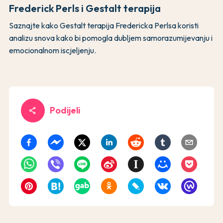
Frederick Perls i Gestalt terapija
Saznajte kako Gestalt terapija Fredericka Perlsa koristi
analizu snova kako bi pomogla dubljem samorazumijevanju i
emocionalnom iscjeljenju.
Podijeli
share