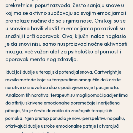
prekretnice, poput razvoda, često sanjaju snove u
kojima se aktivno suočavaju sa svojim emocijama i
pronalaze načine da se s njima nose. Oni koji su se
u snovima bavili vlastitim emocijama pokazivali su
snažniji i brži oporavak. Ovaj ključni nalaz naglasio
je da snovi nisu samo nusproizvod noćne aktivnosti
mozga, već važan alat za psihološku otpornost i
oporavak mentalnog zdravlja.
Idući još dublje u terapijski potencijal snova, Cartwright je
razvila metode koje su terapeutima omogućile da koriste
narative iz snova kao ulaz u podsvjesni svijet pacijenata.
Analizom tih narativa, terapeuti su mogli pomoći pacijentima
da otkriju skrivene emocionalne poremećaje i neriješena
pitanja, što je često dovodilo do značajnih terapijskih
pomaka. Njen pristup ponudio je novu perspektivu na psihu,
otkrivajući dublje uzroke emocionalne patnje i otvarajući