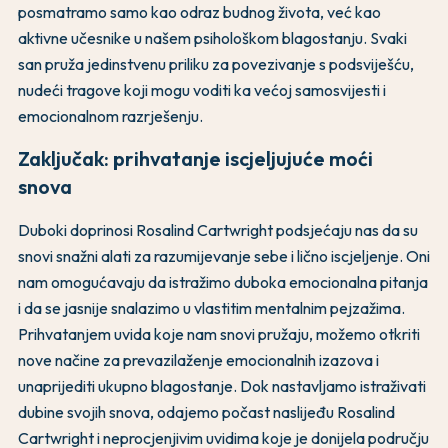
posmatramo samo kao odraz budnog života, već kao
aktivne učesnike u našem psihološkom blagostanju. Svaki
san pruža jedinstvenu priliku za povezivanje s podsviješću,
nudeći tragove koji mogu voditi ka većoj samosvijesti i
emocionalnom razrješenju.
Zaključak: prihvatanje iscjeljujuće moći
snova
Duboki doprinosi Rosalind Cartwright podsjećaju nas da su
snovi snažni alati za razumijevanje sebe i lično iscjeljenje. Oni
nam omogućavaju da istražimo duboka emocionalna pitanja
i da se jasnije snalazimo u vlastitim mentalnim pejzažima.
Prihvatanjem uvida koje nam snovi pružaju, možemo otkriti
nove načine za prevazilaženje emocionalnih izazova i
unaprijediti ukupno blagostanje. Dok nastavljamo istraživati
dubine svojih snova, odajemo počast naslijeđu Rosalind
Cartwright i neprocjenjivim uvidima koje je donijela području