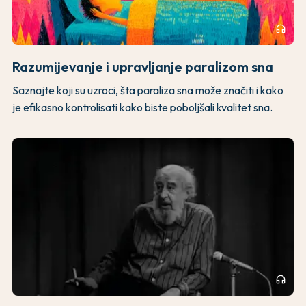
headphones
Razumijevanje i upravljanje paralizom sna
Saznajte koji su uzroci, šta paraliza sna može značiti i kako
je efikasno kontrolisati kako biste poboljšali kvalitet sna.
headphones