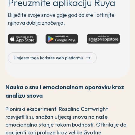
Preuzmite aplikaciju Ruya
Bilježite svoje snove gdje god da ste i otkrijte
njihova dublja značenja.
trending_flat
Umjesto toga koristite web platformu
Nauka o snu i emocionalnom oporavku kroz
analizu snova
Pionirski eksperimenti Rosalind Cartwright
rasvijetlili su snažan utjecaj snova na naše
emocionalno stanje tokom budnosti. Otkrila je da
pacijenti koji prolaze kroz velike životne