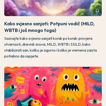
headphones
Kako svjesno sanjati: Potpuni vodič (MILD,
WBTB i još mnogo toga)
Saznajte kako svjesno sanjati korak po korak: provjera
stvarnosti, dnevnik snova, MILD, WBTB i SSILD, kako
stabilizirati san, koliko je sigurno i koliko je vremena zaista
potrebno da uspijete.