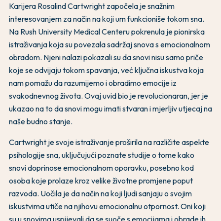
Karijera Rosalind Cartwright započela je snažnim
interesovanjem za način na koji um funkcioniše tokom sna.
Na Rush University Medical Centeru pokrenula je pionirska
istraživanja koja su povezala sadržaj snova s emocionalnom
obradom. Njeni nalazi pokazali su da snovi nisu samo priče
koje se odvijaju tokom spavanja, već ključna iskustva koja
nam pomažu da razumijemo i obradimo emocije iz
svakodnevnog života. Ovaj uvid bio je revolucionaran, jer je
ukazao na to da snovi mogu imati stvaran i mjerljiv utjecaj na
naše budno stanje.
Cartwright je svoje istraživanje proširila na različite aspekte
psihologije sna, uključujući poznate studije o tome kako
snovi doprinose emocionalnom oporavku, posebno kod
osoba koje prolaze kroz velike životne promjene poput
razvoda. Uočila je da način na koji ljudi sanjaju o svojim
iskustvima utiče na njihovu emocionalnu otpornost. Oni koji
su u snovima uspijevali da se suoče s emocijama i obrade ih