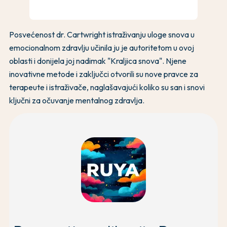
Posvećenost dr. Cartwright istraživanju uloge snova u
emocionalnom zdravlju učinila ju je autoritetom u ovoj
oblasti i donijela joj nadimak "Kraljica snova". Njene
inovativne metode i zaključci otvorili su nove pravce za
terapeute i istraživače, naglašavajući koliko su san i snovi
ključni za očuvanje mentalnog zdravlja.