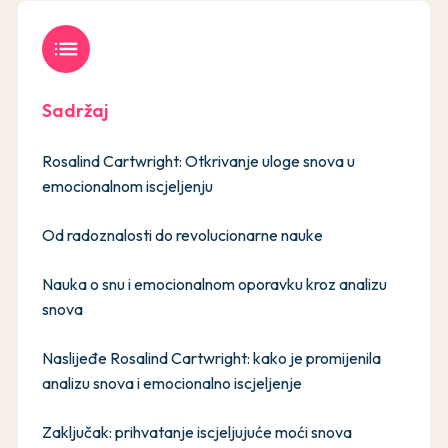
list
Sadržaj
Rosalind Cartwright: Otkrivanje uloge snova u
emocionalnom iscjeljenju
Od radoznalosti do revolucionarne nauke
Nauka o snu i emocionalnom oporavku kroz analizu
snova
Naslijeđe Rosalind Cartwright: kako je promijenila
analizu snova i emocionalno iscjeljenje
Zaključak: prihvatanje iscjeljujuće moći snova