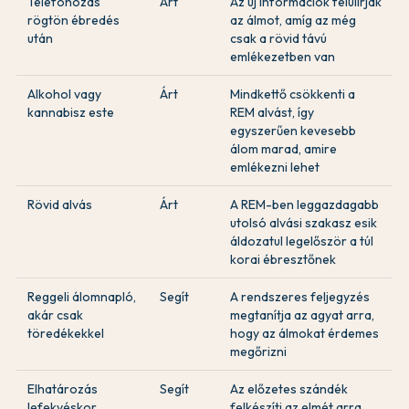
Telefonozás
Árt
Az új információk felülírják
rögtön ébredés
az álmot, amíg az még
után
csak a rövid távú
emlékezetben van
Alkohol vagy
Árt
Mindkettő csökkenti a
kannabisz este
REM alvást, így
egyszerűen kevesebb
álom marad, amire
emlékezni lehet
Rövid alvás
Árt
A REM-ben leggazdagabb
utolsó alvási szakasz esik
áldozatul legelőször a túl
korai ébresztőnek
Reggeli álomnapló,
Segít
A rendszeres feljegyzés
akár csak
megtanítja az agyat arra,
töredékekkel
hogy az álmokat érdemes
megőrizni
Elhatározás
Segít
Az előzetes szándék
lefekvéskor
felkészíti az elmét arra,