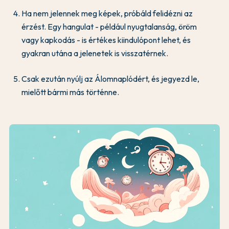
Ha nem jelennek meg képek, próbáld felidézni az
érzést. Egy hangulat - például nyugtalanság, öröm
vagy kapkodás - is értékes kiindulópont lehet, és
gyakran utána a jelenetek is visszatérnek.
Csak ezután nyúlj az Álomnaplódért, és jegyezd le,
mielőtt bármi más történne.