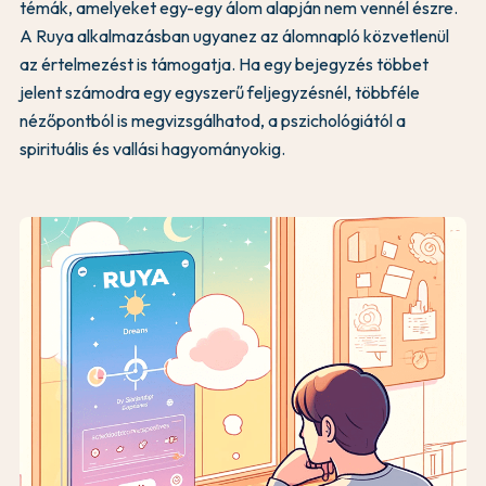
témák, amelyeket egy-egy álom alapján nem vennél észre.
A Ruya alkalmazásban ugyanez az álomnapló közvetlenül
az értelmezést is támogatja. Ha egy bejegyzés többet
jelent számodra egy egyszerű feljegyzésnél, többféle
nézőpontból is megvizsgálhatod, a pszichológiától a
spirituális és vallási hagyományokig.