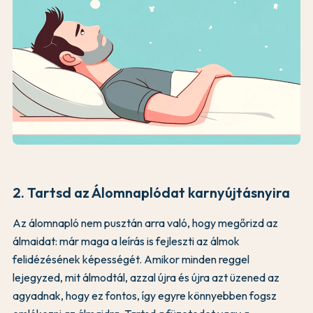
2. Tartsd az Álomnaplódat karnyújtásnyira
Az álomnapló nem pusztán arra való, hogy megőrizd az
álmaidat: már maga a leírás is fejleszti az álmok
felidézésének képességét. Amikor minden reggel
lejegyzed, mit álmodtál, azzal újra és újra azt üzened az
agyadnak, hogy ez fontos, így egyre könnyebben fogsz