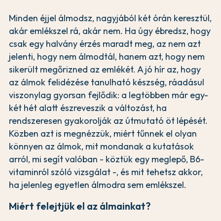
Minden éjjel álmodsz, nagyjából két órán keresztül,
akár emlékszel rá, akár nem. Ha úgy ébredsz, hogy
csak egy halvány érzés maradt meg, az nem azt
jelenti, hogy nem álmodtál, hanem azt, hogy nem
sikerült megőrizned az emlékét. A jó hír az, hogy
az álmok felidézése tanulható készség, ráadásul
viszonylag gyorsan fejlődik: a legtöbben már egy-
két hét alatt észreveszik a változást, ha
rendszeresen gyakorolják az útmutató öt lépését.
Közben azt is megnézzük, miért tűnnek el olyan
könnyen az álmok, mit mondanak a kutatások
arról, mi segít valóban - köztük egy meglepő, B6-
vitaminról szóló vizsgálat -, és mit tehetsz akkor,
ha jelenleg egyetlen álmodra sem emlékszel.
Miért felejtjük el az álmainkat?