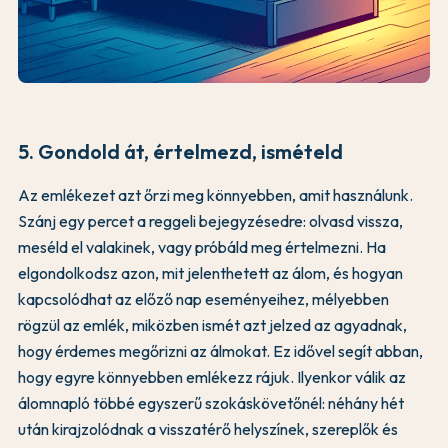
5. Gondold át, értelmezd, ismételd
Az emlékezet azt őrzi meg könnyebben, amit használunk.
Szánj egy percet a reggeli bejegyzésedre: olvasd vissza,
meséld el valakinek, vagy próbáld meg értelmezni. Ha
elgondolkodsz azon, mit jelenthetett az álom, és hogyan
kapcsolódhat az előző nap eseményeihez, mélyebben
rögzül az emlék, miközben ismét azt jelzed az agyadnak,
hogy érdemes megőrizni az álmokat. Ez idővel segít abban,
hogy egyre könnyebben emlékezz rájuk. Ilyenkor válik az
álomnapló többé egyszerű szokáskövetőnél: néhány hét
után kirajzolódnak a visszatérő helyszínek, szereplők és