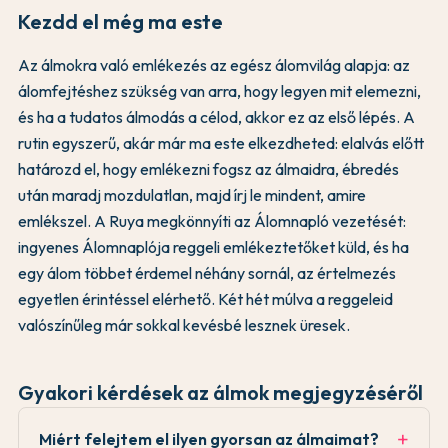
Kezdd el még ma este
Az álmokra való emlékezés az egész álomvilág alapja: az
álomfejtéshez szükség van arra, hogy legyen mit elemezni,
és ha a tudatos álmodás a célod, akkor ez az első lépés. A
rutin egyszerű, akár már ma este elkezdheted: elalvás előtt
határozd el, hogy emlékezni fogsz az álmaidra, ébredés
után maradj mozdulatlan, majd írj le mindent, amire
emlékszel. A Ruya megkönnyíti az Álomnapló vezetését:
ingyenes Álomnaplója reggeli emlékeztetőket küld, és ha
egy álom többet érdemel néhány sornál, az értelmezés
egyetlen érintéssel elérhető. Két hét múlva a reggeleid
valószínűleg már sokkal kevésbé lesznek üresek.
Gyakori kérdések az álmok megjegyzéséről
Miért felejtem el ilyen gyorsan az álmaimat?