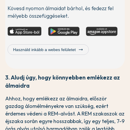
Kövesd nyomon álmaidat bárhol, és fedezz fel
mélyebb összefüggéseket.
trending_flat
Használd inkább a webes felületet
3. Aludj úgy, hogy könnyebben emlékezz az
álmaidra
Ahhoz, hogy emlékezz az álmaidra, először
gazdag álomélményekre van szükség, ezért
érdemes védeni a REM-alvást. A REM szakaszok az
éjszaka során egyre hosszabbak, így egy teljes, 7-9
órás alvás utolsó harmadában zajlik a legtöbb