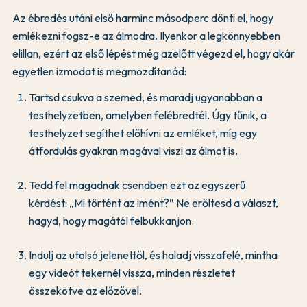
Az ébredés utáni első harminc másodperc dönti el, hogy
emlékezni fogsz-e az álmodra. Ilyenkor a legkönnyebben
elillan, ezért az első lépést még azelőtt végezd el, hogy akár
egyetlen izmodat is megmozdítanád:
Tartsd csukva a szemed, és maradj ugyanabban a
testhelyzetben, amelyben felébredtél. Úgy tűnik, a
testhelyzet segíthet előhívni az emléket, míg egy
átfordulás gyakran magával viszi az álmot is.
Tedd fel magadnak csendben ezt az egyszerű
kérdést: „Mi történt az imént?” Ne erőltesd a választ,
hagyd, hogy magától felbukkanjon.
Indulj az utolsó jelenettől, és haladj visszafelé, mintha
egy videót tekernél vissza, minden részletet
összekötve az előzővel.