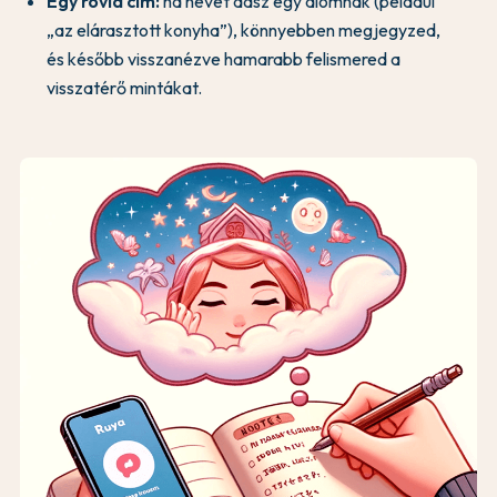
Egy rövid cím:
ha nevet adsz egy álomnak (például
„az elárasztott konyha”), könnyebben megjegyzed,
és később visszanézve hamarabb felismered a
visszatérő mintákat.