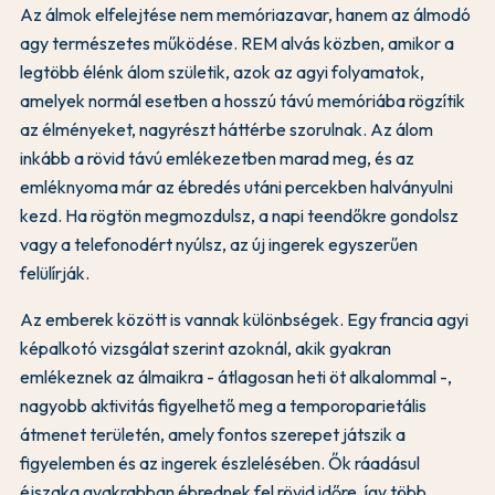
Az álmok elfelejtése nem memóriazavar, hanem az álmodó
agy természetes működése. REM alvás közben, amikor a
legtöbb élénk álom születik, azok az agyi folyamatok,
amelyek normál esetben a hosszú távú memóriába rögzítik
az élményeket, nagyrészt háttérbe szorulnak. Az álom
inkább a rövid távú emlékezetben marad meg, és az
emléknyoma már az ébredés utáni percekben halványulni
kezd. Ha rögtön megmozdulsz, a napi teendőkre gondolsz
vagy a telefonodért nyúlsz, az új ingerek egyszerűen
felülírják.
Az emberek között is vannak különbségek. Egy francia agyi
képalkotó vizsgálat szerint azoknál, akik gyakran
emlékeznek az álmaikra - átlagosan heti öt alkalommal -,
nagyobb aktivitás figyelhető meg a temporoparietális
átmenet területén, amely fontos szerepet játszik a
figyelemben és az ingerek észlelésében. Ők ráadásul
éjszaka gyakrabban ébrednek fel rövid időre, így több