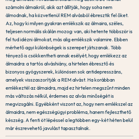
számolni álmaikról, akik azt állítják, hogy soha nem
álmodnak, ha közvetlenül REM alvásból ébresztik fel őket.
Az, hogy ki milyen gyakran emlékszik az álmaira, széles,
teljesen normális skálán mozog: van, aki hetente többször is
fel tud idézni álmokat, más alig emlékszik valamire. Ebben
mérhető agyi különbségek is szerepet játszanak. Több
tényező is csökkentheti annak esélyét, hogy emlékezz az
álmaidra: a tartós alváshiány, a hirtelen ébresztő és
bizonyos gyógyszerek, különösen sok antidepresszáns,
amelyek visszaszorítják a REM alvást. Ha korábban
emlékeztél az álmaidra, majd ez hirtelen megszűnt minden
más változás nélkül, érdemes az alvás minőségét is
megvizsgálni. Egyébként viszont az, hogy nem emlékszel az
álmaidra, nem egészségügyi probléma, hanem fejleszthető
készség. A fenti öt lépéssel a legtöbben egy-két héten belül
már észrevehető javulást tapasztalnak.