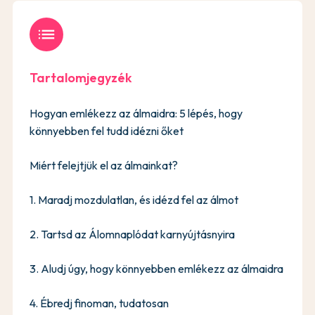
list
Tartalomjegyzék
Hogyan emlékezz az álmaidra: 5 lépés, hogy
könnyebben fel tudd idézni őket
Miért felejtjük el az álmainkat?
1. Maradj mozdulatlan, és idézd fel az álmot
2. Tartsd az Álomnaplódat karnyújtásnyira
3. Aludj úgy, hogy könnyebben emlékezz az álmaidra
4. Ébredj finoman, tudatosan