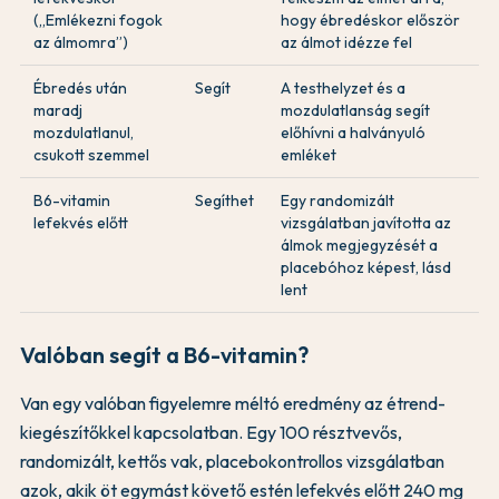
(„Emlékezni fogok
hogy ébredéskor először
az álmomra”)
az álmot idézze fel
Ébredés után
Segít
A testhelyzet és a
maradj
mozdulatlanság segít
mozdulatlanul,
előhívni a halványuló
csukott szemmel
emléket
B6-vitamin
Segíthet
Egy randomizált
lefekvés előtt
vizsgálatban javította az
álmok megjegyzését a
placebóhoz képest, lásd
lent
Valóban segít a B6-vitamin?
Van egy valóban figyelemre méltó eredmény az étrend-
kiegészítőkkel kapcsolatban. Egy 100 résztvevős,
randomizált, kettős vak, placebokontrollos vizsgálatban
azok, akik öt egymást követő estén lefekvés előtt 240 mg