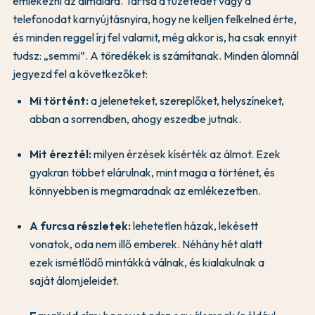
emlékezni az álmaidra. Tartsd a füzetedet vagy a
telefonodat karnyújtásnyira, hogy ne kelljen felkelned érte,
és minden reggel írj fel valamit, még akkor is, ha csak ennyit
tudsz: „semmi”. A töredékek is számítanak. Minden álomnál
jegyezd fel a következőket:
Mi történt:
a jeleneteket, szereplőket, helyszíneket,
abban a sorrendben, ahogy eszedbe jutnak.
Mit éreztél:
milyen érzések kísérték az álmot. Ezek
gyakran többet elárulnak, mint maga a történet, és
könnyebben is megmaradnak az emlékezetben.
A furcsa részletek:
lehetetlen házak, lekésett
vonatok, oda nem illő emberek. Néhány hét alatt
ezek ismétlődő mintákká válnak, és kialakulnak a
saját álomjeleidet.