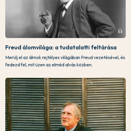
headphones
Freud álomvilága: a tudatalatti feltárása
Merülj el az álmok rejtélyes világában Freud vezetésével, és
fedezd fel, mit üzen az elméd alvás közben.