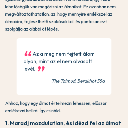
lehetőségük van megőrizni az álmaikat. Ez azonban nem
megváltoztathatatlan: az, hogy mennyire emlékszel az
álmaidra, fejleszthető szokásokkal, és pontosan ezt
szolgálja az alábbi öt lépés.
Az a meg nem fejtett álom
olyan, mint az el nem olvasott
levél.
The Talmud, Berakhot 55a
Ahhoz, hogy egy álmot értelmezni lehessen, először
emlékezni kell rá. Így csináld.
1. Maradj mozdulatlan, és idézd fel az álmot