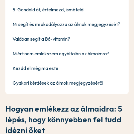
5. Gondold át, értelmezd, ismételd
Mi segít és mi akadályozza az álmok megjegyzését?
Valóban segít a B6-vitamin?
Miért nem emlékszem egyáltalán az álmaimra?
Kezdd el még ma este
Gyakori kérdések az álmok megjegyzéséről
Hogyan emlékezz az álmaidra: 5
lépés, hogy könnyebben fel tudd
idézni őket