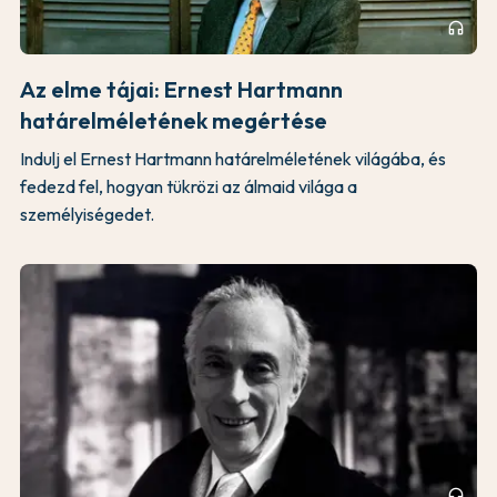
headphones
Az elme tájai: Ernest Hartmann
határelméletének megértése
Indulj el Ernest Hartmann határelméletének világába, és
fedezd fel, hogyan tükrözi az álmaid világa a
személyiségedet.
headphones