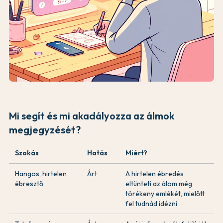
Mi segít és mi akadályozza az álmok
megjegyzését?
Szokás
Hatás
Miért?
Hangos, hirtelen
Árt
A hirtelen ébredés
ébresztő
eltünteti az álom még
törékeny emlékét, mielőtt
fel tudnád idézni