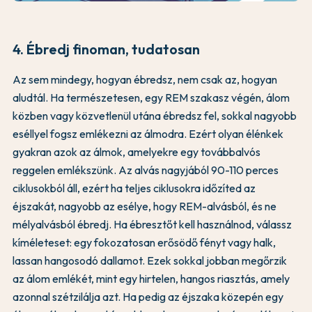
4. Ébredj finoman, tudatosan
Az sem mindegy, hogyan ébredsz, nem csak az, hogyan
aludtál. Ha természetesen, egy REM szakasz végén, álom
közben vagy közvetlenül utána ébredsz fel, sokkal nagyobb
eséllyel fogsz emlékezni az álmodra. Ezért olyan élénkek
gyakran azok az álmok, amelyekre egy továbbalvós
reggelen emlékszünk. Az alvás nagyjából 90-110 perces
ciklusokból áll, ezért ha teljes ciklusokra időzíted az
éjszakát, nagyobb az esélye, hogy REM-alvásból, és ne
mélyalvásból ébredj. Ha ébresztőt kell használnod, válassz
kíméleteset: egy fokozatosan erősödő fényt vagy halk,
lassan hangosodó dallamot. Ezek sokkal jobban megőrzik
az álom emlékét, mint egy hirtelen, hangos riasztás, amely
azonnal szétzilálja azt. Ha pedig az éjszaka közepén egy