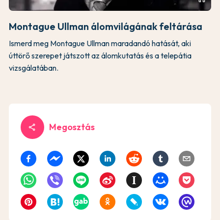
Montague Ullman álomvilágának feltárása
Ismerd meg Montague Ullman maradandó hatását, aki
úttörő szerepet játszott az álomkutatás és a telepátia
vizsgálatában.
Megosztás
share