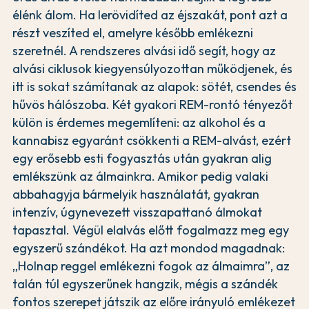
élénk álom. Ha lerövidíted az éjszakát, pont azt a
részt veszíted el, amelyre később emlékezni
szeretnél. A rendszeres alvási idő segít, hogy az
alvási ciklusok kiegyensúlyozottan működjenek, és
itt is sokat számítanak az alapok: sötét, csendes és
hűvös hálószoba. Két gyakori REM-rontó tényezőt
külön is érdemes megemlíteni: az alkohol és a
kannabisz egyaránt csökkenti a REM-alvást, ezért
egy erősebb esti fogyasztás után gyakran alig
emlékszünk az álmainkra. Amikor pedig valaki
abbahagyja bármelyik használatát, gyakran
intenzív, úgynevezett visszapattanó álmokat
tapasztal. Végül elalvás előtt fogalmazz meg egy
egyszerű szándékot. Ha azt mondod magadnak:
„Holnap reggel emlékezni fogok az álmaimra”, az
talán túl egyszerűnek hangzik, mégis a szándék
fontos szerepet játszik az előre irányuló emlékezet