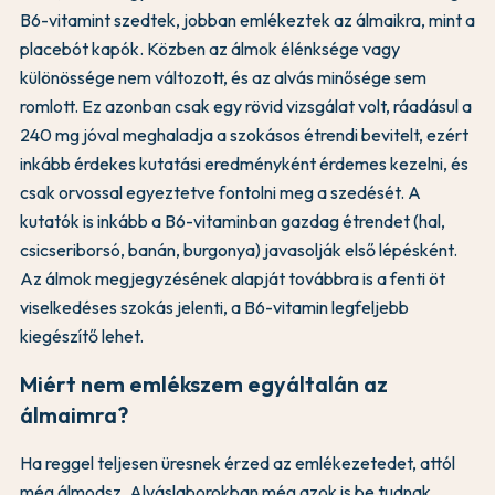
B6-vitamint szedtek, jobban emlékeztek az álmaikra, mint a
placebót kapók. Közben az álmok élénksége vagy
különössége nem változott, és az alvás minősége sem
romlott. Ez azonban csak egy rövid vizsgálat volt, ráadásul a
240 mg jóval meghaladja a szokásos étrendi bevitelt, ezért
inkább érdekes kutatási eredményként érdemes kezelni, és
csak orvossal egyeztetve fontolni meg a szedését. A
kutatók is inkább a B6-vitaminban gazdag étrendet (hal,
csicseriborsó, banán, burgonya) javasolják első lépésként.
Az álmok megjegyzésének alapját továbbra is a fenti öt
viselkedéses szokás jelenti, a B6-vitamin legfeljebb
kiegészítő lehet.
Miért nem emlékszem egyáltalán az
álmaimra?
Ha reggel teljesen üresnek érzed az emlékezetedet, attól
még álmodsz. Alváslaborokban még azok is be tudnak