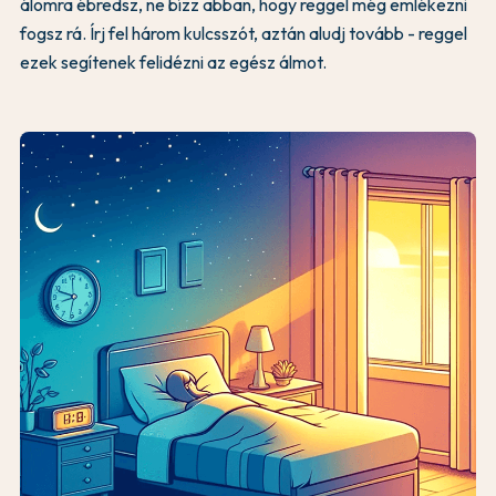
álomra ébredsz, ne bízz abban, hogy reggel még emlékezni
fogsz rá. Írj fel három kulcsszót, aztán aludj tovább - reggel
ezek segítenek felidézni az egész álmot.