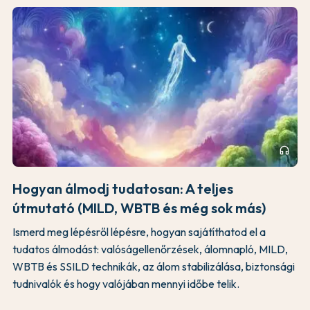
headphones
Hogyan álmodj tudatosan: A teljes
útmutató (MILD, WBTB és még sok más)
Ismerd meg lépésről lépésre, hogyan sajátíthatod el a
tudatos álmodást: valóságellenőrzések, álomnapló, MILD,
WBTB és SSILD technikák, az álom stabilizálása, biztonsági
tudnivalók és hogy valójában mennyi időbe telik.