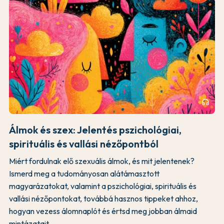
headphones
Álmok és szex: Jelentés pszichológiai,
spirituális és vallási nézőpontból
Miért fordulnak elő szexuális álmok, és mit jelentenek?
Ismerd meg a tudományosan alátámasztott
magyarázatokat, valamint a pszichológiai, spirituális és
vallási nézőpontokat, továbbá hasznos tippeket ahhoz,
hogyan vezess álomnaplót és értsd meg jobban álmaid
mintázatait.