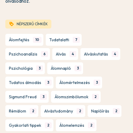
olvasódhoz.
loyalty
NÉPSZERŰ CÍMKÉK
Álomfejtés
Tudatalatti
10
7
Pszichoanalízis
Alvás
Alváskutatás
6
4
4
Pszichológia
Álomnapló
3
3
Tudatos álmodás
Álomértelmezés
3
3
Sigmund Freud
Álomszimbólumok
3
2
Rémálom
Alvástudomány
Naplóírás
2
2
2
Gyakorlati tippek
Álomelemzés
2
2