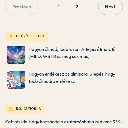
Previous
1
2
Next
keep
KITŰZÖTT CIKKEK
Hogyan álmodj tudatosan: A teljes útmutató
(MILD, WBTB és még sok más)
Hogyan emlékezz az álmaidra: 5 lépés, hogy
több álmodra emlékezz
rss_feed
RSS-CSATORNA
Kattints ide, hogy hozzáadd a csatornánkat a kedvenc RSS-