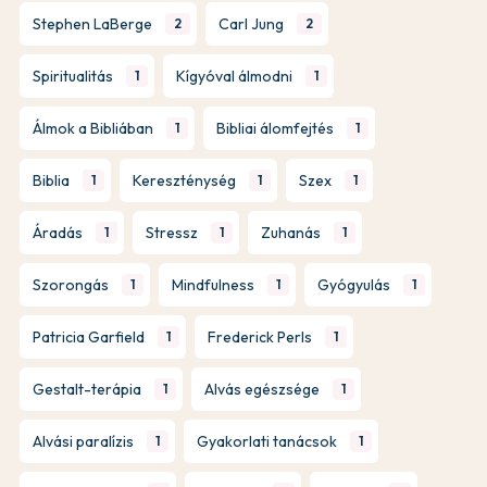
Stephen LaBerge
Carl Jung
2
2
Spiritualitás
Kígyóval álmodni
1
1
Álmok a Bibliában
Bibliai álomfejtés
1
1
Biblia
Kereszténység
Szex
1
1
1
Áradás
Stressz
Zuhanás
1
1
1
Szorongás
Mindfulness
Gyógyulás
1
1
1
Patricia Garfield
Frederick Perls
1
1
Gestalt-terápia
Alvás egészsége
1
1
Alvási paralízis
Gyakorlati tanácsok
1
1