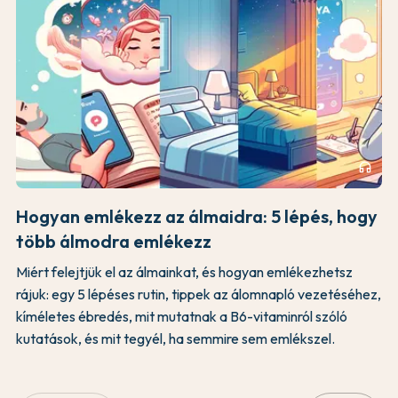
headphones
Hogyan emlékezz az álmaidra: 5 lépés, hogy
több álmodra emlékezz
Miért felejtjük el az álmainkat, és hogyan emlékezhetsz
rájuk: egy 5 lépéses rutin, tippek az álomnapló vezetéséhez,
kíméletes ébredés, mit mutatnak a B6-vitaminról szóló
kutatások, és mit tegyél, ha semmire sem emlékszel.