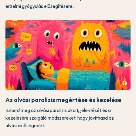
érzelmi gyógyulás elősegítésére.
headphones
Az alvási paralízis megértése és kezelése
Ismerd meg az alvási paralízis okait, jelentését és a
kezelésére szolgáló módszereket, hogy javíthasd az
alvásminőségedet.