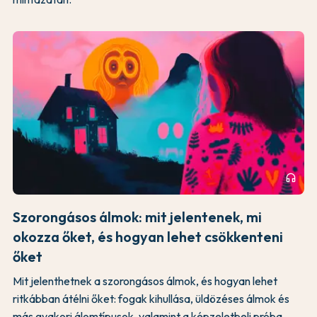
headphones
Szorongásos álmok: mit jelentenek, mi
okozza őket, és hogyan lehet csökkenteni
őket
Mit jelenthetnek a szorongásos álmok, és hogyan lehet
ritkábban átélni őket: fogak kihullása, üldözéses álmok és
más gyakori álomtípusok, valamint a képzeletbeli próba