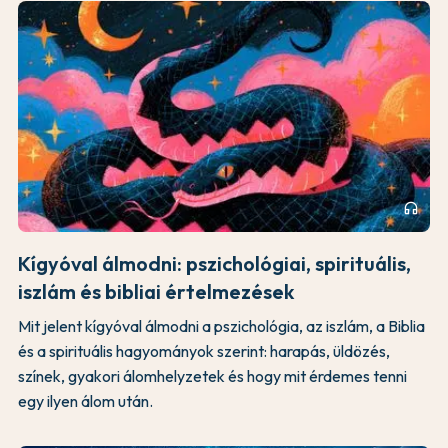
headphones
Kígyóval álmodni: pszichológiai, spirituális,
iszlám és bibliai értelmezések
Mit jelent kígyóval álmodni a pszichológia, az iszlám, a Biblia
és a spirituális hagyományok szerint: harapás, üldözés,
színek, gyakori álomhelyzetek és hogy mit érdemes tenni
egy ilyen álom után.