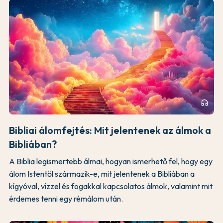
headphones
Bibliai álomfejtés: Mit jelentenek az álmok a
Bibliában?
A Biblia legismertebb álmai, hogyan ismerhető fel, hogy egy
álom Istentől származik-e, mit jelentenek a Bibliában a
kígyóval, vízzel és fogakkal kapcsolatos álmok, valamint mit
érdemes tenni egy rémálom után.