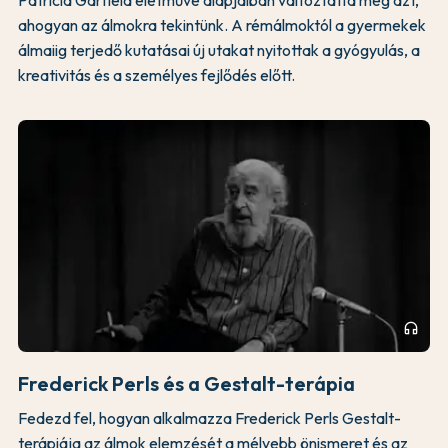
Patricia Garfield életműve alapjaiban változtatta meg azt,
ahogyan az álmokra tekintünk. A rémálmoktól a gyermekek
álmaiig terjedő kutatásai új utakat nyitottak a gyógyulás, a
kreativitás és a személyes fejlődés előtt.
headphones
Frederick Perls és a Gestalt-terápia
Fedezd fel, hogyan alkalmazza Frederick Perls Gestalt-
terápiája az álmok elemzését a mélyebb önismeret és az