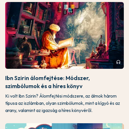
headphones
Ibn Szirin álomfejtése: Módszer,
szimbólumok és a híres könyv
Ki volt Ibn Szirin? Álomfejtési módszere, az álmok három
típusa az iszlámban, olyan szimbólumok, mint a kígyó és az
arany, valamint az igazság a híres könyvéről.