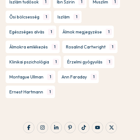
Iszlám tudósok
Ibn Szirin
Muszlim
1
1
1
Ősi bölcsesség
Iszlám
1
1
Egészséges alvás
Álmok megjegyzése
1
1
Álmokra emlékezés
Rosalind Cartwright
1
1
Klinikai pszichológia
Érzelmi gyógyulás
1
1
Montague Ullman
Ann Faraday
1
1
Ernest Hartmann
1