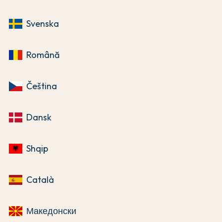
Svenska
Română
Čeština
Dansk
Shqip
Català
Македонски