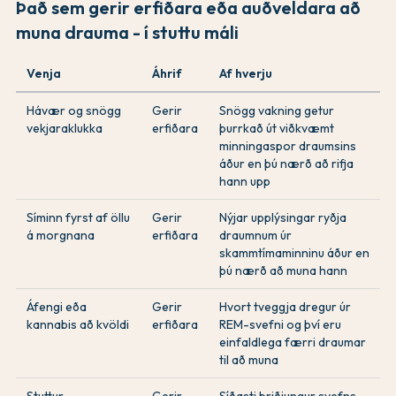
Það sem gerir erfiðara eða auðveldara að
muna drauma - í stuttu máli
Venja
Áhrif
Af hverju
Hávær og snögg
Gerir
Snögg vakning getur
vekjaraklukka
erfiðara
þurrkað út viðkvæmt
minningaspor draumsins
áður en þú nærð að rifja
hann upp
Síminn fyrst af öllu
Gerir
Nýjar upplýsingar ryðja
á morgnana
erfiðara
draumnum úr
skammtímaminninu áður en
þú nærð að muna hann
Áfengi eða
Gerir
Hvort tveggja dregur úr
kannabis að kvöldi
erfiðara
REM-svefni og því eru
einfaldlega færri draumar
til að muna