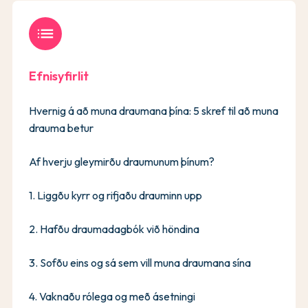
list
Efnisyfirlit
Hvernig á að muna draumana þína: 5 skref til að muna
drauma betur
Af hverju gleymirðu draumunum þínum?
1. Liggðu kyrr og rifjaðu drauminn upp
2. Hafðu draumadagbók við höndina
3. Sofðu eins og sá sem vill muna draumana sína
4. Vaknaðu rólega og með ásetningi