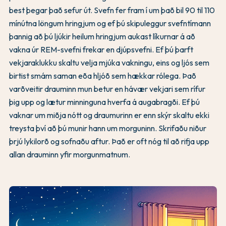
best þegar það sefur út. Svefn fer fram í um það bil 90 til 110
mínútna löngum hringjum og ef þú skipuleggur svefntímann
þannig að þú ljúkir heilum hringjum aukast líkurnar á að
vakna úr REM-svefni frekar en djúpsvefni. Ef þú þarft
vekjaraklukku skaltu velja mjúka vakningu, eins og ljós sem
birtist smám saman eða hljóð sem hækkar rólega. Það
varðveitir drauminn mun betur en hávær vekjari sem rífur
þig upp og lætur minninguna hverfa á augabragði. Ef þú
vaknar um miðja nótt og draumurinn er enn skýr skaltu ekki
treysta því að þú munir hann um morguninn. Skrifaðu niður
þrjú lykilorð og sofnaðu aftur. Það er oft nóg til að rifja upp
allan drauminn yfir morgunmatnum.