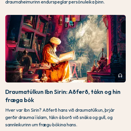
draumaheimurinn endurspeglar persónuleika þinn.
headphones
Draumatúlkun Ibn Sirin: Aðferð, tákn og hin
fræga bók
Hver var Ibn Sirin? Aðferð hans við draumatúlkun, þrjár
gerðir drauma í íslam, tákn á borð við snáka og gull, og
sannleikurinn um frægu bókina hans.