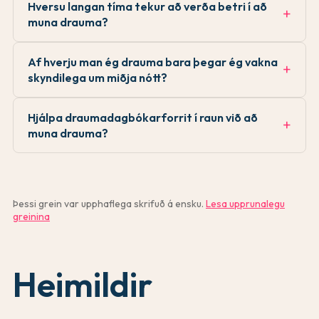
Hversu langan tíma tekur að verða betri í að
muna drauma?
Af hverju man ég drauma bara þegar ég vakna
skyndilega um miðja nótt?
Hjálpa draumadagbókarforrit í raun við að
muna drauma?
Þessi grein var upphaflega skrifuð á ensku.
Lesa upprunalegu
greinina
Heimildir