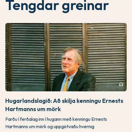
Tengdar greinar
headphones
Hugarlandslagið: Að skilja kenningu Ernests
Hartmanns um mörk
Farðu í ferðalag inn í hugann með kenningu Ernests
Hartmanns um mörk og uppgötvaðu hvernig