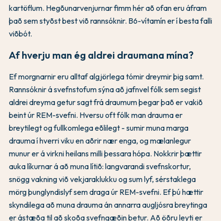
kartöflum. Hegðunarvenjurnar fimm hér að ofan eru áfram
það sem styðst best við rannsóknir. B6-vítamín er í besta falli
viðbót.
Af hverju man ég aldrei draumana mína?
Ef morgnarnir eru alltaf algjörlega tómir dreymir þig samt.
Rannsóknir á svefnstofum sýna að jafnvel fólk sem segist
aldrei dreyma getur sagt frá draumum þegar það er vakið
beint úr REM-svefni. Hversu oft fólk man drauma er
breytilegt og fullkomlega eðlilegt - sumir muna marga
drauma í hverri viku en aðrir nær enga, og mælanlegur
munur er á virkni heilans milli þessara hópa. Nokkrir þættir
auka líkurnar á að muna lítið: langvarandi svefnskortur,
snögg vakning við vekjaraklukku og sum lyf, sérstaklega
mörg þunglyndislyf sem draga úr REM-svefni. Ef þú hættir
skyndilega að muna drauma án annarra augljósra breytinga
er ástæða til að skoða svefngæðin betur. Að öðru leyti er