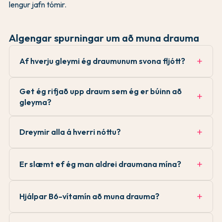
lengur jafn tómir.
Algengar spurningar um að muna drauma
Af hverju gleymi ég draumunum svona fljótt?
Get ég rifjað upp draum sem ég er búinn að
gleyma?
Dreymir alla á hverri nóttu?
Er slæmt ef ég man aldrei draumana mína?
Hjálpar B6-vítamín að muna drauma?