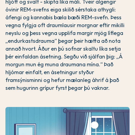
hljótt og svalt - skipta líka máli. Tveir algengir
óvinir REM-svefns eiga skilið sérstaka athygli:
áfengi og kannabis bæla bæði REM-svefn. Þess
vegna fylgja oft draumlausir morgnar eftir mikilli
neyslu og þess vegna upplifa margir mjög líflega
„endurkastsdrauma“ þegar þeir hætta að nota
annað hvort. Áður en þú sofnar skaltu líka setja
þér einfaldan ásetning. Segðu við sjálfan þig: „Á
morgun mun ég muna draumana mína.“ Það
hljómar einfalt, en ásetningur styður
framsýnisminni og hefur mælanleg áhrif á það
sem hugurinn grípur fyrst þegar þú vaknar.