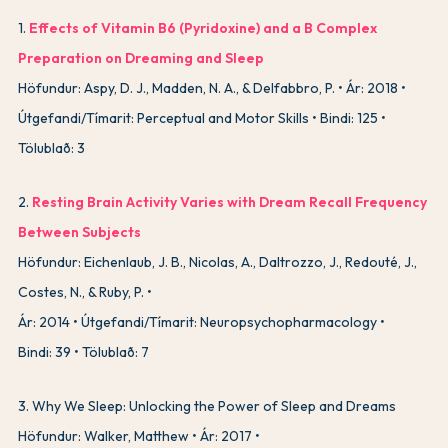
1
.
Effects of Vitamin B6 (Pyridoxine) and a B Complex
Preparation on Dreaming and Sleep
Höfundur: Aspy, D. J., Madden, N. A., & Delfabbro, P.
Ár: 2018
Útgefandi/Tímarit: Perceptual and Motor Skills
Bindi: 125
Tölublað: 3
2
.
Resting Brain Activity Varies with Dream Recall Frequency
Between Subjects
Höfundur: Eichenlaub, J. B., Nicolas, A., Daltrozzo, J., Redouté, J.,
Costes, N., & Ruby, P.
Ár: 2014
Útgefandi/Tímarit: Neuropsychopharmacology
Bindi: 39
Tölublað: 7
3
.
Why We Sleep: Unlocking the Power of Sleep and Dreams
Höfundur: Walker, Matthew
Ár: 2017