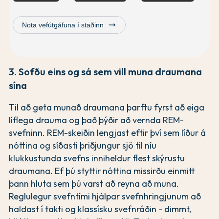
trending_flat
Nota vefútgáfuna í staðinn
3. Sofðu eins og sá sem vill muna draumana
sína
Til að geta munað draumana þarftu fyrst að eiga
líflega drauma og það þýðir að vernda REM-
svefninn. REM-skeiðin lengjast eftir því sem líður á
nóttina og síðasti þriðjungur sjö til níu
klukkustunda svefns inniheldur flest skýrustu
draumana. Ef þú styttir nóttina missirðu einmitt
þann hluta sem þú varst að reyna að muna.
Reglulegur svefntími hjálpar svefnhringjunum að
haldast í takti og klassísku svefnráðin - dimmt,