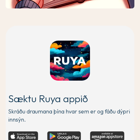
Sæktu Ruya appið
Skráðu draumana þína hvar sem er og fáðu dýpri
innsýn.