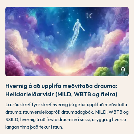
headphones
Hvernig á að upplifa meðvitaða drauma:
Heildarleiðarvísir (MILD, WBTB og fleira)
Lærðu skref fyrir skref hvernig þú getur upplifað meðvitaða
drauma: raunveruleikapróf, draumadagbók, MILD, WBTB og
SSILD, hvernig á að festa drauminn í sessi, öryggi og hversu
langan tíma það tekur í raun.