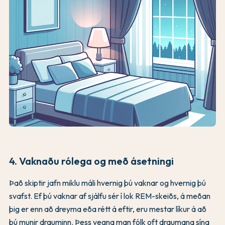
4. Vaknaðu rólega og með ásetningi
Það skiptir jafn miklu máli hvernig þú vaknar og hvernig þú
svafst. Ef þú vaknar af sjálfu sér í lok REM-skeiðs, á meðan
þig er enn að dreyma eða rétt á eftir, eru mestar líkur á að
þú munir drauminn. Þess vegna man fólk oft draumana sína