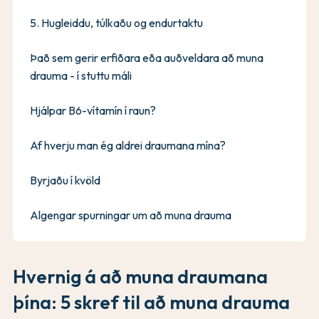
5. Hugleiddu, túlkaðu og endurtaktu
Það sem gerir erfiðara eða auðveldara að muna
drauma - í stuttu máli
Hjálpar B6-vítamín í raun?
Af hverju man ég aldrei draumana mína?
Byrjaðu í kvöld
Algengar spurningar um að muna drauma
Hvernig á að muna draumana
þína: 5 skref til að muna drauma