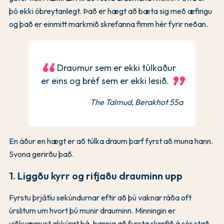
þó ekki óbreytanlegt. Það er hægt að bæta sig með æfingu
og það er einmitt markmið skrefanna fimm hér fyrir neðan.
Draumur sem er ekki túlkaður
er eins og bréf sem er ekki lesið.
The Talmud, Berakhot 55a
En áður en hægt er að túlka draum þarf fyrst að muna hann.
Svona gerirðu það.
1. Liggðu kyrr og rifjaðu drauminn upp
Fyrstu þrjátíu sekúndurnar eftir að þú vaknar ráða oft
úrslitum um hvort þú munir drauminn. Minningin er
viðkvæmust akkúrat þá, þannig að fyrsta skrefið á sér stað