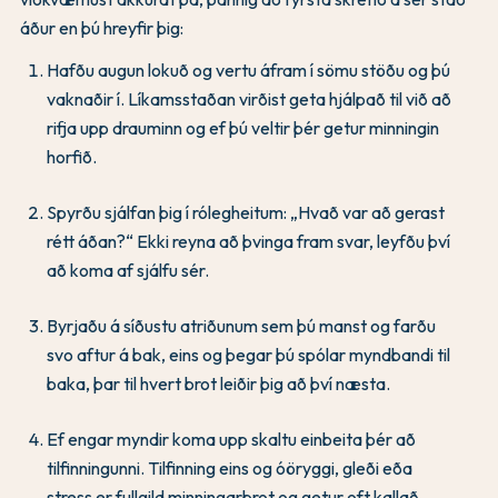
áður en þú hreyfir þig:
Hafðu augun lokuð og vertu áfram í sömu stöðu og þú
vaknaðir í. Líkamsstaðan virðist geta hjálpað til við að
rifja upp drauminn og ef þú veltir þér getur minningin
horfið.
Spyrðu sjálfan þig í rólegheitum: „Hvað var að gerast
rétt áðan?“ Ekki reyna að þvinga fram svar, leyfðu því
að koma af sjálfu sér.
Byrjaðu á síðustu atriðunum sem þú manst og farðu
svo aftur á bak, eins og þegar þú spólar myndbandi til
baka, þar til hvert brot leiðir þig að því næsta.
Ef engar myndir koma upp skaltu einbeita þér að
tilfinningunni. Tilfinning eins og óöryggi, gleði eða
stress er fullgild minningarbrot og getur oft kallað