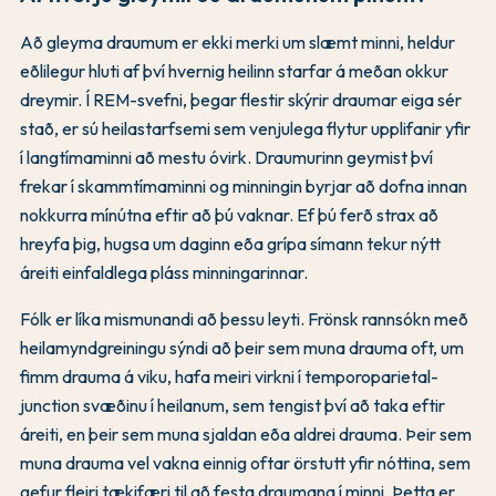
Að gleyma draumum er ekki merki um slæmt minni, heldur
eðlilegur hluti af því hvernig heilinn starfar á meðan okkur
dreymir. Í REM-svefni, þegar flestir skýrir draumar eiga sér
stað, er sú heilastarfsemi sem venjulega flytur upplifanir yfir
í langtímaminni að mestu óvirk. Draumurinn geymist því
frekar í skammtímaminni og minningin byrjar að dofna innan
nokkurra mínútna eftir að þú vaknar. Ef þú ferð strax að
hreyfa þig, hugsa um daginn eða grípa símann tekur nýtt
áreiti einfaldlega pláss minningarinnar.
Fólk er líka mismunandi að þessu leyti. Frönsk rannsókn með
heilamyndgreiningu sýndi að þeir sem muna drauma oft, um
fimm drauma á viku, hafa meiri virkni í temporoparietal-
junction svæðinu í heilanum, sem tengist því að taka eftir
áreiti, en þeir sem muna sjaldan eða aldrei drauma. Þeir sem
muna drauma vel vakna einnig oftar örstutt yfir nóttina, sem
gefur fleiri tækifæri til að festa draumana í minni. Þetta er