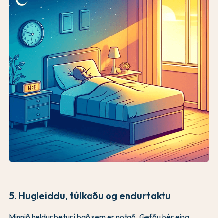
5. Hugleiddu, túlkaðu og endurtaktu
Minnið heldur betur í það sem er notað. Gefðu þér eina