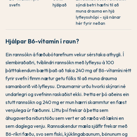
svefn
hjálpað
sýndi betri hæfni til að
muna drauma en hjá
lyfleysuhópi - sjá nánar
hér fyrir neðan
Hjálpar B6-vítamín í raun?
Ein rannsókn á fæðubótarefnum vekur sérstaka athygli. Í
slembiraðaðri, tvíblindri rannsókn með lyfleysu á 100
þátttakendum bætti það að taka 240 mg af B6-vítamíni rétt
fyrir svefn í fimm nætur getu fólks til að muna drauma
samanborið við lyfleysu. Draumarnir urðu hvorki skýrari né
undarlegri og svefninn raskaðist ekki. Þetta er þó aðeins ein
stutt rannsókn og 240 mg er mun hærri skammtur en fæst
venjulega úr fæðunni. Líttu því frekar á þetta sem
áhugaverða niðurstöðu sem vert er að ræða við lækni en
sem daglega venju. Rannsakendur mæla sjálfir frekar með
B6-ríkri fæðu, svo sem fiski, kjúklingabaunum, bönunum og