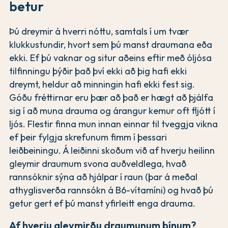
betur
Þú dreymir á hverri nóttu, samtals í um tvær
klukkustundir, hvort sem þú manst draumana eða
ekki. Ef þú vaknar og situr aðeins eftir með óljósa
tilfinningu þýðir það því ekki að þig hafi ekki
dreymt, heldur að minningin hafi ekki fest sig.
Góðu fréttirnar eru þær að það er hægt að þjálfa
sig í að muna drauma og árangur kemur oft fljótt í
ljós. Flestir finna mun innan einnar til tveggja vikna
ef þeir fylgja skrefunum fimm í þessari
leiðbeiningu. Á leiðinni skoðum við af hverju heilinn
gleymir draumum svona auðveldlega, hvað
rannsóknir sýna að hjálpar í raun (þar á meðal
athyglisverða rannsókn á B6-vítamíni) og hvað þú
getur gert ef þú manst yfirleitt enga drauma.
Af hverju gleymirðu draumunum þínum?