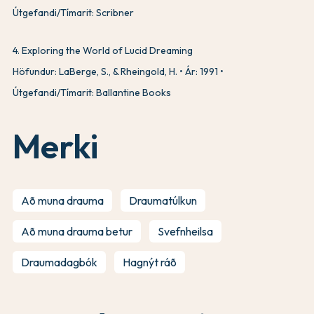
Útgefandi/Tímarit: Scribner
4
.
Exploring the World of Lucid Dreaming
Höfundur: LaBerge, S., & Rheingold, H.
Ár: 1991
Útgefandi/Tímarit: Ballantine Books
Merki
Að muna drauma
Draumatúlkun
Að muna drauma betur
Svefnheilsa
Draumadagbók
Hagnýt ráð