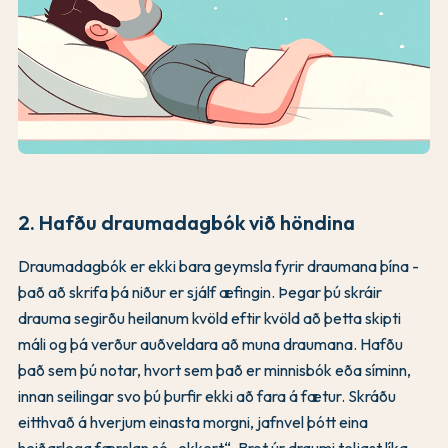
2. Hafðu draumadagbók við höndina
Draumadagbók er ekki bara geymsla fyrir draumana þína -
það að skrifa þá niður er sjálf æfingin. Þegar þú skráir
drauma segirðu heilanum kvöld eftir kvöld að þetta skipti
máli og þá verður auðveldara að muna draumana. Hafðu
það sem þú notar, hvort sem það er minnisbók eða síminn,
innan seilingar svo þú þurfir ekki að fara á fætur. Skráðu
eitthvað á hverjum einasta morgni, jafnvel þótt eina
heiðarlega færslan sé „ekkert“. Brot úr draumi teljast líka.