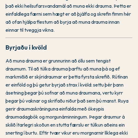
það ekki heilsufarsvandamál að muna ekki drauma. Þetta er
einfaldlega færni sem hægt er að þjálfa og skrefin fimm hér
að ofan hjálpa flestum að byrja að muna drauma innan
einnar til tveggja vikna.
Byrjaðu í kvöld
Að muna drauma er grunnurinn að öllu sem tengist
draumum. Til að túlka drauma þarftu að muna þá og ef
markmiðið er skýridraumar er þetta fyrsta skrefið. Rútínan
er einföld og þú getur byrjað strax í kvöld: settu þér þann
ásetning þegar þú sofnar að muna draumana, vertu kyrr
þegar þú vaknar og skrifaðu niður það sem þú manst. Ruya
gerir draumaskráninguna einfalda með ókeypis
draumadagbók og morgunáminningum. Þegar draumur á
skilið ítarlegri skoðun en stutta færslu er túlkun aðeins ein
snerting í burtu. Eftir tvær vikur eru morgnarnir líklega ekki