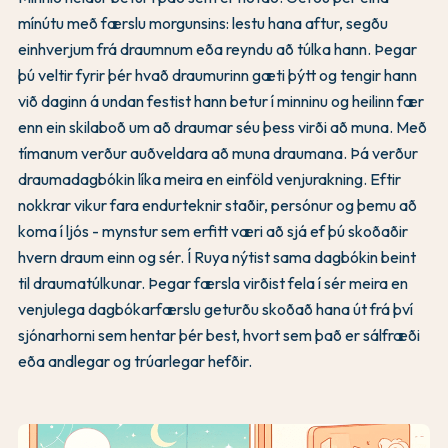
mínútu með færslu morgunsins: lestu hana aftur, segðu
einhverjum frá draumnum eða reyndu að túlka hann. Þegar
þú veltir fyrir þér hvað draumurinn gæti þýtt og tengir hann
við daginn á undan festist hann betur í minninu og heilinn fær
enn ein skilaboð um að draumar séu þess virði að muna. Með
tímanum verður auðveldara að muna draumana. Þá verður
draumadagbókin líka meira en einföld venjurakning. Eftir
nokkrar vikur fara endurteknir staðir, persónur og þemu að
koma í ljós - mynstur sem erfitt væri að sjá ef þú skoðaðir
hvern draum einn og sér. Í Ruya nýtist sama dagbókin beint
til draumatúlkunar. Þegar færsla virðist fela í sér meira en
venjulega dagbókarfærslu geturðu skoðað hana út frá því
sjónarhorni sem hentar þér best, hvort sem það er sálfræði
eða andlegar og trúarlegar hefðir.