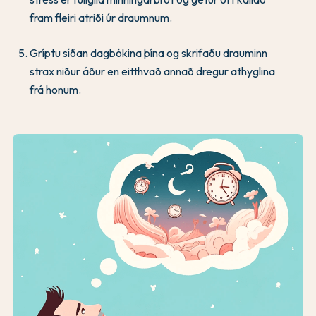
fram fleiri atriði úr draumnum.
Gríptu síðan dagbókina þína og skrifaðu drauminn
strax niður áður en eitthvað annað dregur athyglina
frá honum.