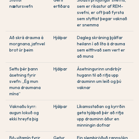
Stuttur
Gerir
Síðasti þriðjungur svefns,
nætursvefn
erfiðara
sem er ríkastur af REM-
svefni, er oft það fyrsta
sem styttist þegar vaknað
er snemma
Að skrá drauma á
Hjálpar
Dagleg skráning þjálfar
morgnana, jafnvel
heilann í að líta á drauma
brot úr þeim
sem eitthvað sem vert er
að muna
Settu þér þann
Hjálpar
Ásetningurinn undirbýr
ásetning fyrir
hugann til að rifja upp
svefn: „Ég mun
drauminn um leið og þú
muna draumana
vaknar
mína“
Vaknaðu kyrr:
Hjálpar
Líkamsstaðan og kyrrðin
augun lokuð og
geta hjálpað þér að rifja
ekki hreyfa þig
upp drauminn áður en
minningin dofnar
B6-vítamín fyrir
Getur
Ein slembiröðuð rannsókn