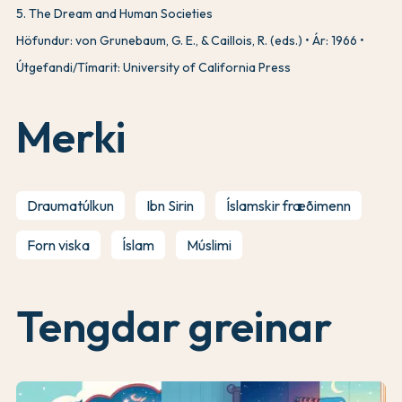
5
.
The Dream and Human Societies
Höfundur: von Grunebaum, G. E., & Caillois, R. (eds.)
Ár: 1966
Útgefandi/Tímarit: University of California Press
Merki
Draumatúlkun
Ibn Sirin
Íslamskir fræðimenn
Forn viska
Íslam
Múslimi
Tengdar greinar