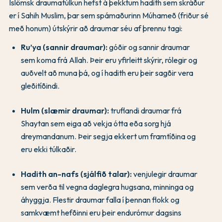
Íslömsk draumatúlkun hefst á þekktum hadith sem skráður
er í Sahih Muslim, þar sem spámaðurinn Múhameð (friður sé
með honum) útskýrir að draumar séu af þrennu tagi:
Ru’ya (sannir draumar):
góðir og sannir draumar
sem koma frá Allah. Þeir eru yfirleitt skýrir, rólegir og
auðvelt að muna þá, og í hadith eru þeir sagðir vera
gleðitíðindi.
Hulm (slæmir draumar):
truflandi draumar frá
Shaytan sem eiga að vekja ótta eða sorg hjá
dreymandanum. Þeir segja ekkert um framtíðina og
eru ekki túlkaðir.
Hadith an-nafs (sjálfið talar):
venjulegir draumar
sem verða til vegna daglegra hugsana, minninga og
áhyggja. Flestir draumar falla í þennan flokk og
samkvæmt hefðinni eru þeir endurómur dagsins