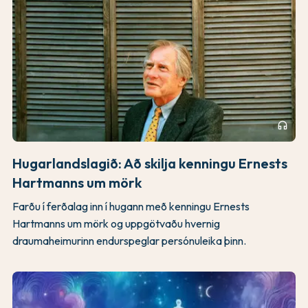
headphones
Hugarlandslagið: Að skilja kenningu Ernests
Hartmanns um mörk
Farðu í ferðalag inn í hugann með kenningu Ernests
Hartmanns um mörk og uppgötvaðu hvernig
draumaheimurinn endurspeglar persónuleika þinn.