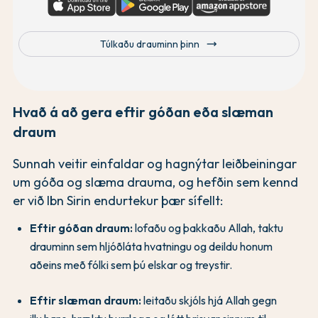
trending_flat
Túlkaðu drauminn þinn
Hvað á að gera eftir góðan eða slæman
draum
Sunnah veitir einfaldar og hagnýtar leiðbeiningar
um góða og slæma drauma, og hefðin sem kennd
er við Ibn Sirin endurtekur þær sífellt:
Eftir góðan draum:
lofaðu og þakkaðu Allah, taktu
drauminn sem hljóðláta hvatningu og deildu honum
aðeins með fólki sem þú elskar og treystir.
Eftir slæman draum:
leitaðu skjóls hjá Allah gegn