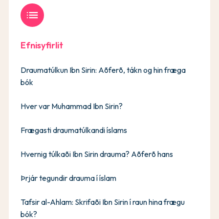
list
Efnisyfirlit
Draumatúlkun Ibn Sirin: Aðferð, tákn og hin fræga
bók
Hver var Muhammad Ibn Sirin?
Frægasti draumatúlkandi íslams
Hvernig túlkaði Ibn Sirin drauma? Aðferð hans
Þrjár tegundir drauma í íslam
Tafsir al-Ahlam: Skrifaði Ibn Sirin í raun hina frægu
bók?