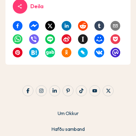
Deila
share
Um Okkur
Hafðu samband