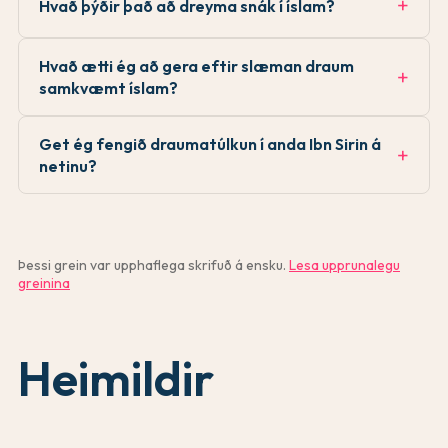
Hvað þýðir það að dreyma snák í íslam?
Hvað ætti ég að gera eftir slæman draum
samkvæmt íslam?
Get ég fengið draumatúlkun í anda Ibn Sirin á
netinu?
Þessi grein var upphaflega skrifuð á ensku.
Lesa upprunalegu
greinina
Heimildir