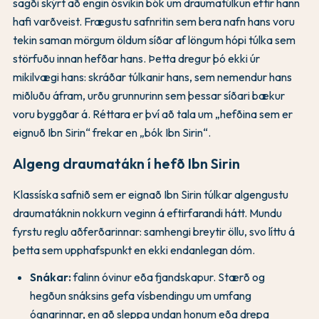
sagði skýrt að engin ósvikin bók um draumatúlkun eftir hann
hafi varðveist. Frægustu safnritin sem bera nafn hans voru
tekin saman mörgum öldum síðar af löngum hópi túlka sem
störfuðu innan hefðar hans. Þetta dregur þó ekki úr
mikilvægi hans: skráðar túlkanir hans, sem nemendur hans
miðluðu áfram, urðu grunnurinn sem þessar síðari bækur
voru byggðar á. Réttara er því að tala um „hefðina sem er
eignuð Ibn Sirin“ frekar en „bók Ibn Sirin“.
Algeng draumatákn í hefð Ibn Sirin
Klassíska safnið sem er eignað Ibn Sirin túlkar algengustu
draumatáknin nokkurn veginn á eftirfarandi hátt. Mundu
fyrstu reglu aðferðarinnar: samhengi breytir öllu, svo líttu á
þetta sem upphafspunkt en ekki endanlegan dóm.
Snákar:
falinn óvinur eða fjandskapur. Stærð og
hegðun snáksins gefa vísbendingu um umfang
ógnarinnar, en að sleppa undan honum eða drepa