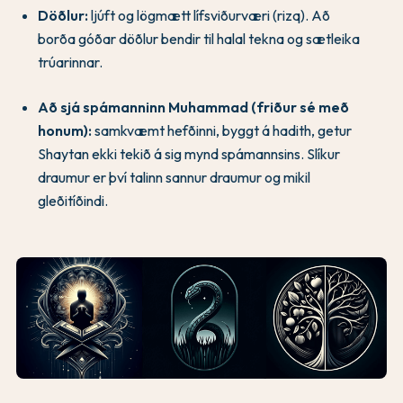
Döðlur:
ljúft og lögmætt lífsviðurværi (rizq). Að
borða góðar döðlur bendir til halal tekna og sætleika
trúarinnar.
Að sjá spámanninn Muhammad (friður sé með
honum):
samkvæmt hefðinni, byggt á hadith, getur
Shaytan ekki tekið á sig mynd spámannsins. Slíkur
draumur er því talinn sannur draumur og mikil
gleðitíðindi.