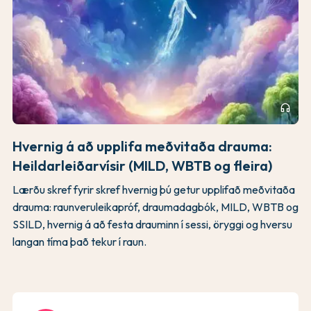
headphones
Hvernig á að upplifa meðvitaða drauma:
Heildarleiðarvísir (MILD, WBTB og fleira)
Lærðu skref fyrir skref hvernig þú getur upplifað meðvitaða
drauma: raunveruleikapróf, draumadagbók, MILD, WBTB og
SSILD, hvernig á að festa drauminn í sessi, öryggi og hversu
langan tíma það tekur í raun.