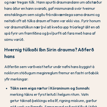
og nær tregan túlk. Hann spurði draumandann um aðstæður
hans áður en hann svaraði, gaf mismunandi svör tveimur
einstaklingum sem sögðu frá nákvæmlega sama draumi og
neitaði oft að túlka draum ef hann var ekki viss. Fyrir honum
var draumatúlkun nær því að kveða upp trúarlegt álit en að
spá fyrir um framtíðina og því þurfti að fara með hana af
sömu varúð.
Hvernig túlkaði Ibn Sirin drauma? Aðferð
hans
Aðferðin sem varðveist hefur undir nafni hans byggist á
nokkrum stöðugum meginreglum fremur en fastri orðabók
yfir merkingar:
Tákn sem eiga rætur í Kóraninum og Sunnah:
merking tákns er fyrst leituð í helgum ritum. Vatn
getur táknað þekkingu eða líf, rigning miskunn, garður
góð verk og Paradís. Sama mynd er fyrst túlkuð út frá