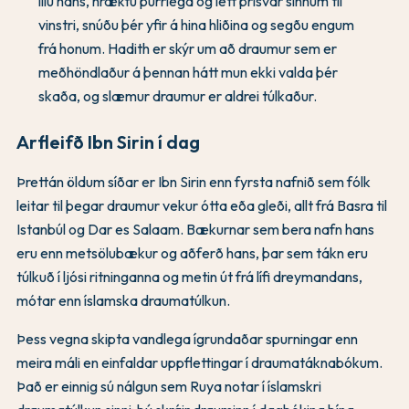
illu hans, hræktu þurrlega og létt þrisvar sinnum til
vinstri, snúðu þér yfir á hina hliðina og segðu engum
frá honum. Hadith er skýr um að draumur sem er
meðhöndlaður á þennan hátt mun ekki valda þér
skaða, og slæmur draumur er aldrei túlkaður.
Arfleifð Ibn Sirin í dag
Þrettán öldum síðar er Ibn Sirin enn fyrsta nafnið sem fólk
leitar til þegar draumur vekur ótta eða gleði, allt frá Basra til
Istanbúl og Dar es Salaam. Bækurnar sem bera nafn hans
eru enn metsölubækur og aðferð hans, þar sem tákn eru
túlkuð í ljósi ritninganna og metin út frá lífi dreymandans,
mótar enn íslamska draumatúlkun.
Þess vegna skipta vandlega ígrundaðar spurningar enn
meira máli en einfaldar uppflettingar í draumatáknabókum.
Það er einnig sú nálgun sem Ruya notar í íslamskri