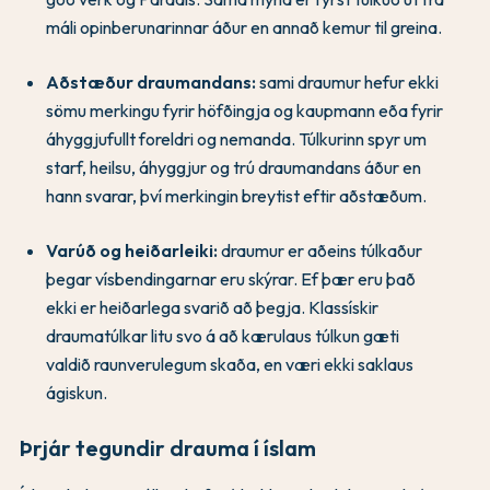
máli opinberunarinnar áður en annað kemur til greina.
Aðstæður draumandans:
sami draumur hefur ekki
sömu merkingu fyrir höfðingja og kaupmann eða fyrir
áhyggjufullt foreldri og nemanda. Túlkurinn spyr um
starf, heilsu, áhyggjur og trú draumandans áður en
hann svarar, því merkingin breytist eftir aðstæðum.
Varúð og heiðarleiki:
draumur er aðeins túlkaður
þegar vísbendingarnar eru skýrar. Ef þær eru það
ekki er heiðarlega svarið að þegja. Klassískir
draumatúlkar litu svo á að kærulaus túlkun gæti
valdið raunverulegum skaða, en væri ekki saklaus
ágiskun.
Þrjár tegundir drauma í íslam