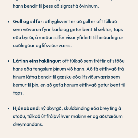
hann bendir til þess að sigrast á óvininum.
Gull og silfur:
athyglisvert er að gull er oft túlkað
sem viðvörun fyrir karla og getur bent til sektar, taps
eða byrði, á meðan silfur vísar yfirleitt til heiðarlegrar
auðlegðar og lífsviðurværis.
Látinn einstaklingur:
oft túlkað sem fréttir af stöðu
hans eða tengslum þínum við hann. Að fá eitthvað frá
hinum látna bendir til gæsku eða lífsviðurværis sem
kemur til þín, en að gefa honum eitthvað getur bent til
taps.
Hjónaband:
ný ábyrgð, skuldbinding eða breyting á
stöðu, túlkað út frá því hver makinn er og aðstæðum
dreymandans.