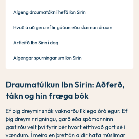
Algeng draumatákn í hefð Ibn Sirin
Hvað á að gera eftir góðan eða slæman draum
Arfleifð Ibn Sirin í dag
Algengar spurningar um Ibn Sirin
Draumatúlkun Ibn Sirin: Aðferð,
tákn og hin fræga bók
Ef þig dreymir snák vaknarðu líklega órólegur. Ef
þig dreymir rigningu, garð eða spámanninn
gætirðu velt því fyrir þér hvort eitthvað gott sé í
vændum. Í meira en þrettán aldir hafa múslimar