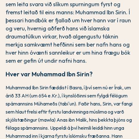
sem leita svara við slíkum spurningum fyrst og
fremst leitað til eins manns: Muhammad Ibn Sirin. Í
þessari handbók er fjallað um hver hann var í raun
og veru, hvernig aðferð hans við íslamska
draumatúlkun virkar, hvað algengustu táknin
merkja samkvæmt hefðinni sem ber nafn hans og
hver hinn óvænti sannleikur er um hina frægu bók
sem er gefin út undir nafni hans.
Hver var Muhammad Ibn Sirin?
Muhammad Ibn Sirin fæddist í Basra, í því sem nú er Írak, um
árið 33 AH (um 654 e.Kr.), í kynslóðinni sem fylgdi félögum
spámannsins Múhameðs (tabi'un). Faðir hans, Sirin, var fangi
sem hlaut frelsi eftir fyrstu landvinninga múslima og varð
skjólstæðingur (mawla) Anas ibn Malik, hins þekkta þjóns og
félaga spámannsins. Uppeldi á því heimili leiddi hinn unga
Muhammad inn í kjarna fyrstu íslömsku fræðanna. Hann