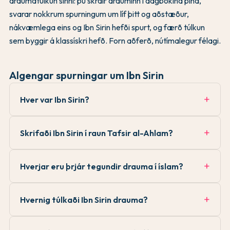
draumatúlkun sinni: þú skráir drauminn í dagbókina þína,
svarar nokkrum spurningum um líf þitt og aðstæður,
nákvæmlega eins og Ibn Sirin hefði spurt, og færð túlkun
sem byggir á klassískri hefð. Forn aðferð, nútímalegur félagi.
Algengar spurningar um Ibn Sirin
Hver var Ibn Sirin?
Skrifaði Ibn Sirin í raun Tafsir al-Ahlam?
Hverjar eru þrjár tegundir drauma í íslam?
Hvernig túlkaði Ibn Sirin drauma?