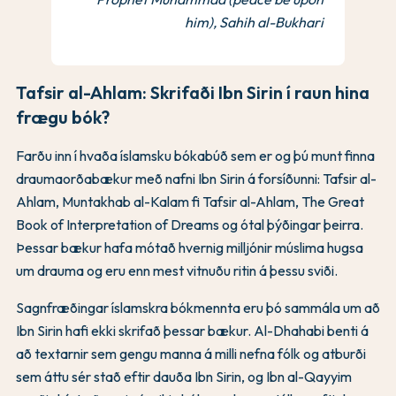
him), Sahih al-Bukhari
Tafsir al-Ahlam: Skrifaði Ibn Sirin í raun hina
frægu bók?
Farðu inn í hvaða íslamsku bókabúð sem er og þú munt finna
draumaorðabækur með nafni Ibn Sirin á forsíðunni: Tafsir al-
Ahlam, Muntakhab al-Kalam fi Tafsir al-Ahlam, The Great
Book of Interpretation of Dreams og ótal þýðingar þeirra.
Þessar bækur hafa mótað hvernig milljónir múslima hugsa
um drauma og eru enn mest vitnuðu ritin á þessu sviði.
Sagnfræðingar íslamskra bókmennta eru þó sammála um að
Ibn Sirin hafi ekki skrifað þessar bækur. Al-Dhahabi benti á
að textarnir sem gengu manna á milli nefna fólk og atburði
sem áttu sér stað eftir dauða Ibn Sirin, og Ibn al-Qayyim