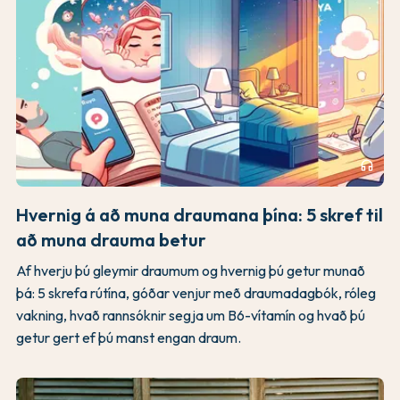
headphones
Hvernig á að muna draumana þína: 5 skref til
að muna drauma betur
Af hverju þú gleymir draumum og hvernig þú getur munað
þá: 5 skrefa rútína, góðar venjur með draumadagbók, róleg
vakning, hvað rannsóknir segja um B6-vítamín og hvað þú
getur gert ef þú manst engan draum.