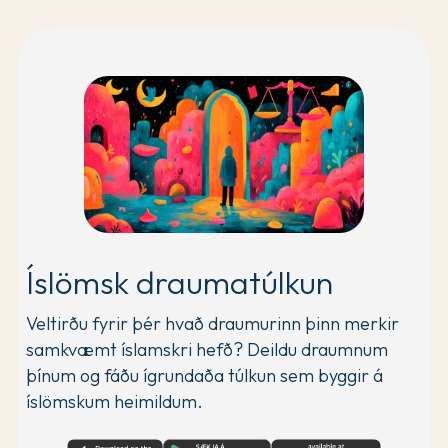
Íslömsk draumatúlkun
Veltirðu fyrir þér hvað draumurinn þinn merkir
samkvæmt íslamskri hefð? Deildu draumnum
þínum og fáðu ígrundaða túlkun sem byggir á
íslömskum heimildum.