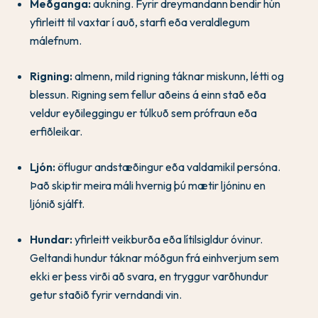
Meðganga:
aukning. Fyrir dreymandann bendir hún
yfirleitt til vaxtar í auð, starfi eða veraldlegum
málefnum.
Rigning:
almenn, mild rigning táknar miskunn, létti og
blessun. Rigning sem fellur aðeins á einn stað eða
veldur eyðileggingu er túlkuð sem prófraun eða
erfiðleikar.
Ljón:
öflugur andstæðingur eða valdamikil persóna.
Það skiptir meira máli hvernig þú mætir ljóninu en
ljónið sjálft.
Hundar:
yfirleitt veikburða eða lítilsigldur óvinur.
Geltandi hundur táknar móðgun frá einhverjum sem
ekki er þess virði að svara, en tryggur varðhundur
getur staðið fyrir verndandi vin.