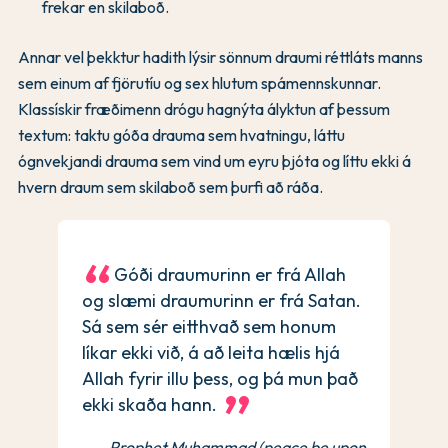
frekar en skilaboð.
Annar vel þekktur hadith lýsir sönnum draumi réttláts manns
sem einum af fjörutíu og sex hlutum spámennskunnar.
Klassískir fræðimenn drógu hagnýta ályktun af þessum
textum: taktu góða drauma sem hvatningu, láttu
ógnvekjandi drauma sem vind um eyru þjóta og líttu ekki á
hvern draum sem skilaboð sem þurfi að ráða.
Góði draumurinn er frá Allah
og slæmi draumurinn er frá Satan.
Sá sem sér eitthvað sem honum
líkar ekki við, á að leita hælis hjá
Allah fyrir illu þess, og þá mun það
ekki skaða hann.
Prophet Muhammad (peace be upon