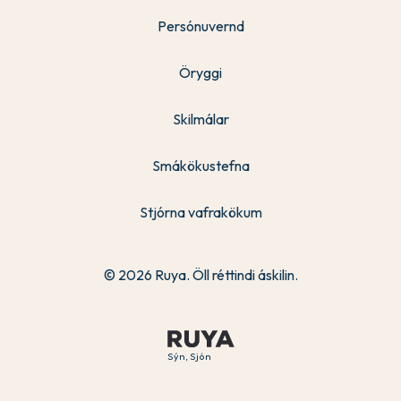
Persónuvernd
Öryggi
Skilmálar
Smákökustefna
Stjórna vafrakökum
© 2026 Ruya. Öll réttindi áskilin.
Sýn, Sjón