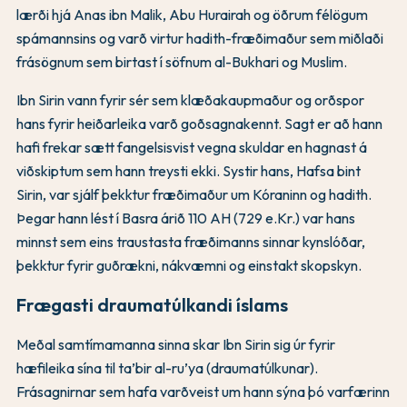
lærði hjá Anas ibn Malik, Abu Hurairah og öðrum félögum
spámannsins og varð virtur hadith-fræðimaður sem miðlaði
frásögnum sem birtast í söfnum al-Bukhari og Muslim.
Ibn Sirin vann fyrir sér sem klæðakaupmaður og orðspor
hans fyrir heiðarleika varð goðsagnakennt. Sagt er að hann
hafi frekar sætt fangelsisvist vegna skuldar en hagnast á
viðskiptum sem hann treysti ekki. Systir hans, Hafsa bint
Sirin, var sjálf þekktur fræðimaður um Kóraninn og hadith.
Þegar hann lést í Basra árið 110 AH (729 e.Kr.) var hans
minnst sem eins traustasta fræðimanns sinnar kynslóðar,
þekktur fyrir guðrækni, nákvæmni og einstakt skopskyn.
Frægasti draumatúlkandi íslams
Meðal samtímamanna sinna skar Ibn Sirin sig úr fyrir
hæfileika sína til ta’bir al-ru’ya (draumatúlkunar).
Frásagnirnar sem hafa varðveist um hann sýna þó varfærinn