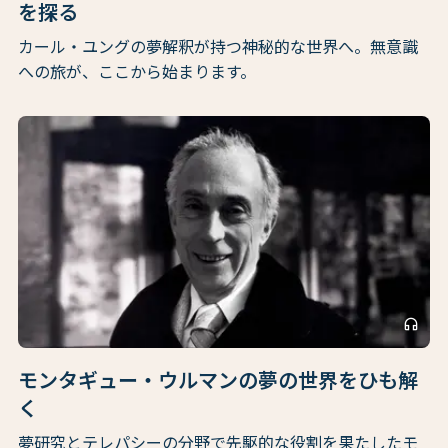
を探る
カール・ユングの夢解釈が持つ神秘的な世界へ。無意識
への旅が、ここから始まります。
headphones
モンタギュー・ウルマンの夢の世界をひも解
く
夢研究とテレパシーの分野で先駆的な役割を果たしたモ