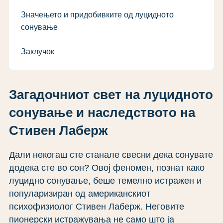
Значењето и придобивките од луцидното
сонување
Заклучок
Загадочниот свет на луцидното
сонување и наследството на
Стивен Лаберж
Дали некогаш сте станале свесни дека сонувате
додека сте во сон? Овој феномен, познат како
луцидно сонување, беше темелно истражен и
популаризиран од американскиот
психофизиолог Стивен Лаберж. Неговите
пионерски истражувања не само што ја