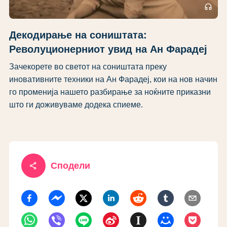
headphones
Декодирање на соништата:
Револуционерниот увид на Ан Фарадеј
Зачекорете во светот на соништата преку
иновативните техники на Ан Фарадеј, кои на нов начин
го променија нашето разбирање за ноќните приказни
што ги доживуваме додека спиеме.
share
Сподели