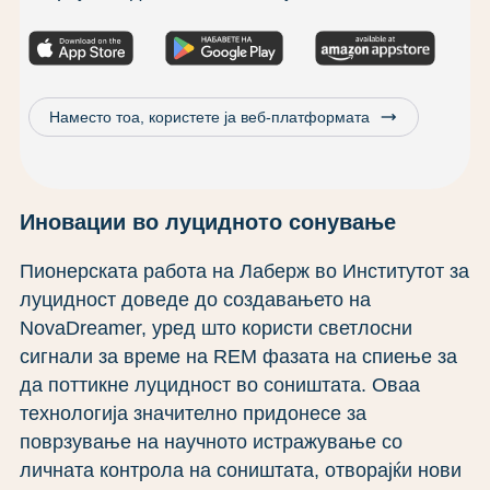
trending_flat
Наместо тоа, користете ја веб-платформата
Иновации во луцидното сонување
Пионерската работа на Лаберж во Институтот за
луцидност доведе до создавањето на
NovaDreamer, уред што користи светлосни
сигнали за време на REM фазата на спиење за
да поттикне луцидност во соништата. Оваа
технологија значително придонесе за
поврзување на научното истражување со
личната контрола на соништата, отворајќи нови