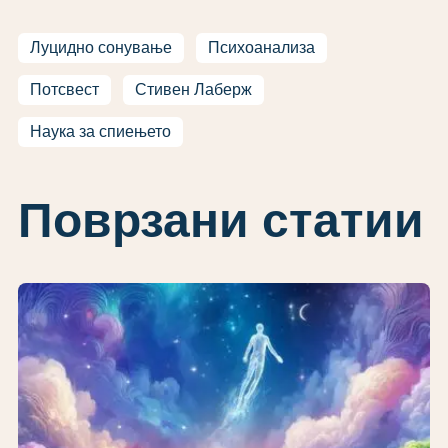
Луцидно сонување
Психоанализа
Потсвест
Стивен Лаберж
Наука за спиењето
Поврзани статии