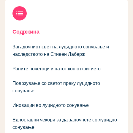
list
Содржина
Загадочниот свет на луцидното сонување и
наследството на Стивен Лаберж
Раните почетоци и патот кон откритието
Поврзување со светот преку луцидното
сонување
Иновации во луцидното сонување
Едноставни чекори за да започнете со луцидно
сонување