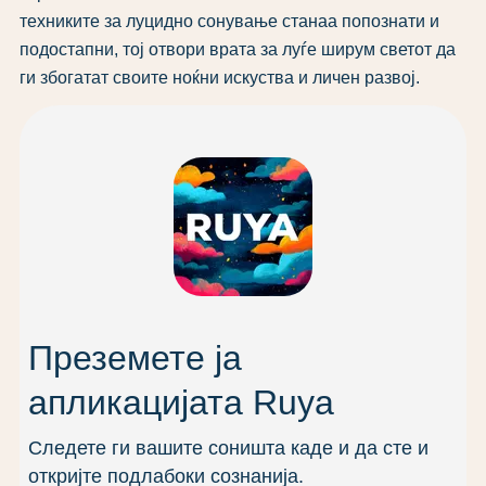
техниките за луцидно сонување станаа попознати и
подостапни, тој отвори врата за луѓе ширум светот да
ги збогатат своите ноќни искуства и личен развој.
Преземете ја
апликацијата Ruya
Следете ги вашите соништа каде и да сте и
откријте подлабоки сознанија.