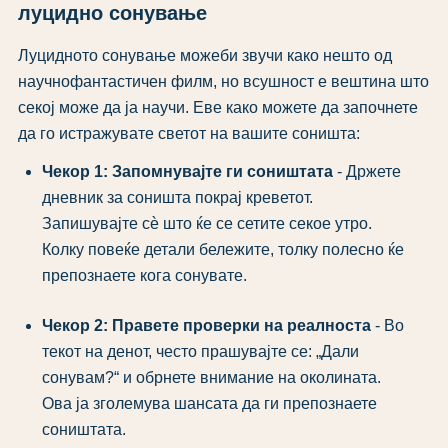
луцидно сонување
Луцидното сонување можеби звучи како нешто од
научнофантастичен филм, но всушност е вештина што
секој може да ја научи. Еве како можете да започнете
да го истражувате светот на вашите соништа:
Чекор 1: Запомнувајте ги соништата
- Држете
дневник за соништа покрај креветот.
Запишувајте сѐ што ќе се сетите секое утро.
Колку повеќе детали бележите, толку полесно ќе
препознаете кога сонувате.
Чекор 2: Правете проверки на реалноста
- Во
текот на денот, често прашувајте се: „Дали
сонувам?“ и обрнете внимание на околината.
Ова ја зголемува шансата да ги препознаете
соништата.