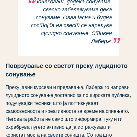
Понекогаш, додека сонуваме,
свесно забележуваме дека
сонуваме. Оваа јасна и будна
состојба на свест се нарекува
луцидно сонување. Стивен
Лаберж
Поврзување со светот преку луцидното
сонување
Преку јавни курсеви и предавања, Лаберж го направи
луцидното сонување достапно за пошироката публика,
подучувајќи техники што ја поттикнуваат
самосвесноста и креативноста за време на спиењето.
Неговата работа не само што информира, туку и ги
охрабрува луѓето активно да ја истражуваат и
користат моќта на своите соништа. Со тоа што