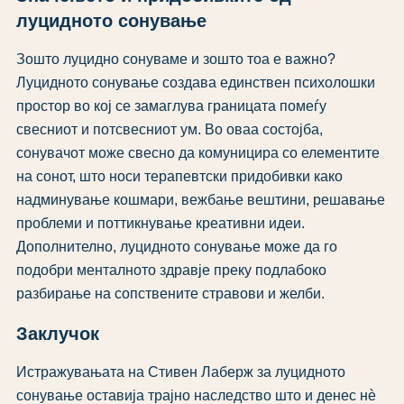
луцидното сонување
Зошто луцидно сонуваме и зошто тоа е важно?
Луцидното сонување создава единствен психолошки
простор во кој се замаглува границата помеѓу
свесниот и потсвесниот ум. Во оваа состојба,
сонувачот може свесно да комуницира со елементите
на сонот, што носи терапевтски придобивки како
надминување кошмари, вежбање вештини, решавање
проблеми и поттикнување креативни идеи.
Дополнително, луцидното сонување може да го
подобри менталното здравје преку подлабоко
разбирање на сопствените стравови и желби.
Заклучок
Истражувањата на Стивен Лаберж за луцидното
сонување оставија трајно наследство што и денес нѐ