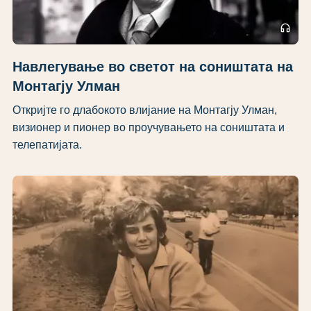
headphones
Навлегување во светот на соништата на
Монтагју Улман
Откријте го длабокото влијание на Монтагју Улман,
визионер и пионер во проучувањето на соништата и
телепатијата.