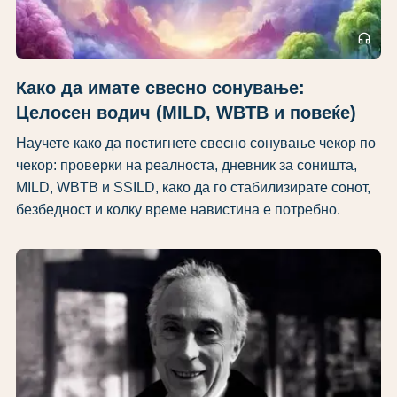
headphones
Како да имате свесно сонување:
Целосен водич (MILD, WBTB и повеќе)
Научете како да постигнете свесно сонување чекор по
чекор: проверки на реалноста, дневник за соништа,
MILD, WBTB и SSILD, како да го стабилизирате сонот,
безбедност и колку време навистина е потребно.