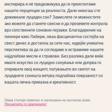
инспирира и нѐ предизвикува да ги преиспитаме
нашите перцепции за реалноста. Дали некогаш сте
доживеале луциден сон? Замислете ги можностите
ако можете да станете свесни и да преземете контрола
врз сопствените соновни пејзажи. Благодарение на
пионери како Лаберж, оваа фасцинантна состојба на
свест денес е достапна за сите нас, нудејќи уникатна
перспектива за да ги согледаме и истражиме нашите
најдлабоки мисли и стравови. Без разлика дали веќе
имате искуство со луцидно сонување или допрва го
откривате овој концепт, патувањето во светот на
луцидните соништа ветува подлабока поврзаност со
вашата лична приказна и креативност.
Оваа статија првично е напишана на англиски јазик.
Прочитајте го оригиналот