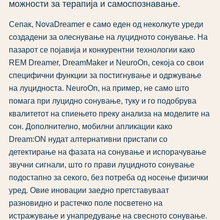
можности за терапија и самоспознавање.
Сепак, NovaDreamer е само еден од неколкуте уреди
создадени за олеснување на луцидното сонување. На
пазарот се појавија и конкурентни технологии како
REM Dreamer, DreamMaker и NeuroOn, секоја со свои
специфични функции за постигнување и одржување
на луцидноста. NeuroOn, на пример, не само што
помага при луцидно сонување, туку и го подобрува
квалитетот на спиењето преку анализа на моделите на
сон. Дополнително, мобилни апликации како
Dream:ON нудат алтернативни пристапи со
детектирање на фазата на сонување и испорачување
звучни сигнали, што го прави луцидното сонување
подостапно за секого, без потреба од носење физички
уред. Овие иновации заедно претставуваат
разновидно и растечко поле посветено на
истражување и унапредување на свесното сонување.