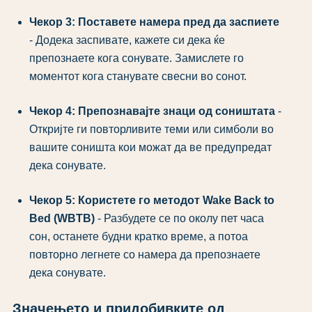
Чекор 3: Поставете намера пред да заспиете
- Додека заспивате, кажете си дека ќе
препознаете кога сонувате. Замислете го
моментот кога станувате свесни во сонот.
Чекор 4: Препознавајте знаци од соништата
-
Откријте ги повторливите теми или симболи во
вашите соништа кои можат да ве предупредат
дека сонувате.
Чекор 5: Користете го методот Wake Back to
Bed (WBTB)
- Разбудете се по околу пет часа
сон, останете будни кратко време, а потоа
повторно легнете со намера да препознаете
дека сонувате.
Значењето и придобивките од