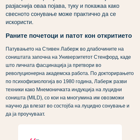
разјаснија оваа појава, туку и покажаа како
свесното сонување може практично да се
искористи.
Раните почетоци и патот кон откритието
Патувањето на Стивен Лаберж во длабочините на
соништата започна на Универзитетот Стенфорд, каде
што личната фасцинација ја претвори во
револуционерна академска работа. По докторирањето
по психофизиологија во 1980 година, Лаберж разви
техники како Мнемоничката индукција на луцидни
соништа (MILD), со кои на многумина им овозможи
научно да влезат во состојба на луцидно сонување и
да ја проучуваат.