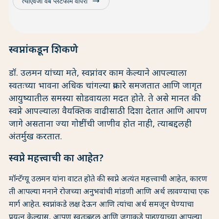
trending_flat
त्याऐवजी वेब प्लॅटफॉर्म वापरा
स्वप्नांकडून शिकणे
डॉ. उलमन यांच्या मते, स्वप्नांवर काम केल्याने आपल्याला
स्वतःच्या भावना अधिक चांगल्या प्रकारे समजतात आणि जागृत
आयुष्यातील समस्या सोडवायला मदत होते. ते असे मानत की
स्वप्ने आपल्याला वैयक्तिक वाढीसाठी दिशा देतात आणि आपण
जागे असताना ज्या गोष्टींची जाणीव होत नाही, त्याबद्दलही
अंतर्मुख करतात.
स्वप्ने महत्त्वाची का आहेत?
मॉन्टॅग्यू उलमन यांना वाटत होते की स्वप्ने अत्यंत महत्त्वाची आहेत, कारण
ती आपल्या मनाने रोजच्या अनुभवांची मांडणी आणि अर्थ लावण्याचा एक
मार्ग आहेत. स्वप्नांकडे लक्ष देऊन आणि त्यांचा अर्थ समजून घेण्याचा
प्रयत्न केल्यास, आपण स्वतःबद्दल आणि जगाकडे पाहण्याच्या आपल्या