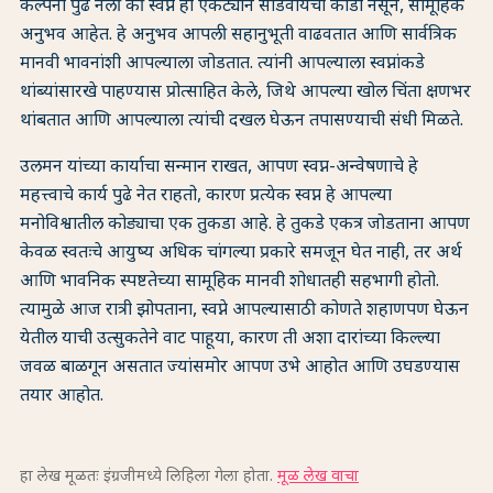
कल्पना पुढे नेली की स्वप्ने ही एकट्याने सोडवायची कोडी नसून, सामूहिक
अनुभव आहेत. हे अनुभव आपली सहानुभूती वाढवतात आणि सार्वत्रिक
मानवी भावनांशी आपल्याला जोडतात. त्यांनी आपल्याला स्वप्नांकडे
थांब्यांसारखे पाहण्यास प्रोत्साहित केले, जिथे आपल्या खोल चिंता क्षणभर
थांबतात आणि आपल्याला त्यांची दखल घेऊन तपासण्याची संधी मिळते.
उलमन यांच्या कार्याचा सन्मान राखत, आपण स्वप्न-अन्वेषणाचे हे
महत्त्वाचे कार्य पुढे नेत राहतो, कारण प्रत्येक स्वप्न हे आपल्या
मनोविश्वातील कोड्याचा एक तुकडा आहे. हे तुकडे एकत्र जोडताना आपण
केवळ स्वतःचे आयुष्य अधिक चांगल्या प्रकारे समजून घेत नाही, तर अर्थ
आणि भावनिक स्पष्टतेच्या सामूहिक मानवी शोधातही सहभागी होतो.
त्यामुळे आज रात्री झोपताना, स्वप्ने आपल्यासाठी कोणते शहाणपण घेऊन
येतील याची उत्सुकतेने वाट पाहूया, कारण ती अशा दारांच्या किल्ल्या
जवळ बाळगून असतात ज्यांसमोर आपण उभे आहोत आणि उघडण्यास
तयार आहोत.
हा लेख मूळतः इंग्रजीमध्ये लिहिला गेला होता.
मूळ लेख वाचा