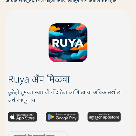
अधिक समजूतदारपणे पाहणे आणि त्यातून मार्ग काढणे सोपे होते.
Ruya अ‍ॅप मिळवा
कुठेही तुमच्या स्वप्नांची नोंद ठेवा आणि त्यांचा अधिक सखोल
अर्थ जाणून घ्या.