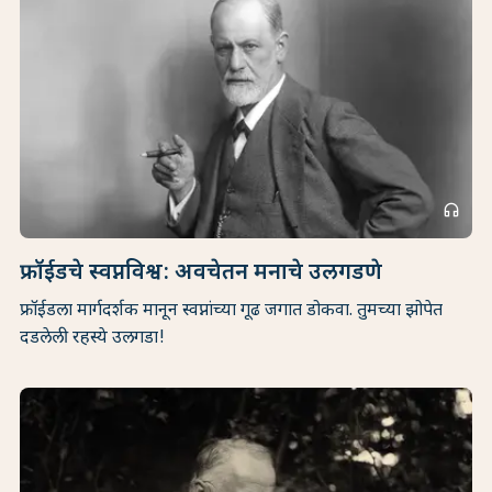
headphones
फ्रॉईडचे स्वप्नविश्व: अवचेतन मनाचे उलगडणे
फ्रॉईडला मार्गदर्शक मानून स्वप्नांच्या गूढ जगात डोकवा. तुमच्या झोपेत
दडलेली रहस्ये उलगडा!