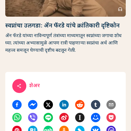
headphones
स्वप्नांचा उलगडा: ॲन फॅरडे यांचे क्रांतिकारी दृष्टिकोन
ॲन फॅरडे यांच्या नाविन्यपूर्ण तंत्रांच्या माध्यमातून स्वप्नांच्या जगाचा शोध
घ्या. त्यांच्या अभ्यासामुळे आपण रात्री पाहणाऱ्या स्वप्नांचा अर्थ आणि
महत्त्व समजून घेण्याची दृष्टीच बदलून गेली.
शेअर
share