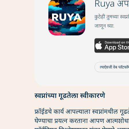
Ruya अ‍ॅ
कुठेही तुमच्या स्व
जाणून घ्या.
त्याऐवजी वेब प्लॅटफॉर
स्वप्नांच्या गूढतेला स्वीकारणे
फ्रॉईडचे कार्य आपल्याला स्वप्नांमधील गूढ
घेण्याचा प्रयत्न करताना आपण आत्मशोधाच्