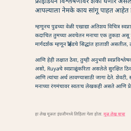
फ्रॉईडियन विश्लेषणावर शंका घेणारे असलात 
आपल्याला नेमके काय सांगू पाहत आहेत 
म्हणूनच पुढच्या वेळी एखाद्या अतिशय विचित्र स्वप्न
कदाचित तुमच्या अवचेतन मनाचा एक तुकडा असू 
मार्गदर्शक म्हणून फ्रॉईडचे सिद्धांत हाताशी असती
आणि हेही लक्षात ठेवा, तुम्ही अनुभवी स्वप्नविश्
असो, Ruyaचे स्वप्नाळूंकरिता असलेले सुरक्षित ठ
आणि त्यांचा अर्थ लावण्यासाठी जागा देते. शेवटी, स्व
मनाच्या रंगमंचावर स्वतःच लेखकही असते आणि प्रे
हा लेख मूळतः इंग्रजीमध्ये लिहिला गेला होता.
मूळ लेख वाचा