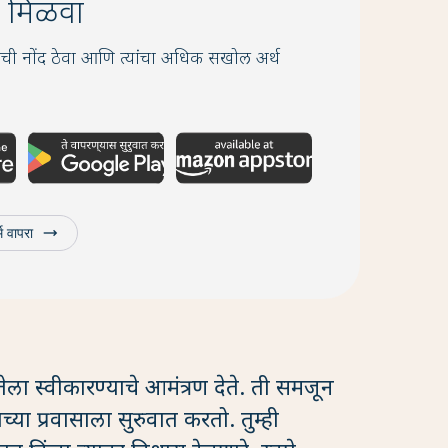
प मिळवा
प्नांची नोंद ठेवा आणि त्यांचा अधिक सखोल अर्थ
trending_flat
्म वापरा
तेला स्वीकारण्याचे आमंत्रण देते. ती समजून
या प्रवासाला सुरुवात करतो. तुम्ही