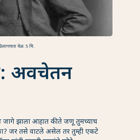
ी लागणारा वेळ: 5 मि.
िश्व: अवचेतन
तून जागे झाला आहात की ते जणू तुमच्याच
? जर तसे वाटले असेल तर तुम्ही एकटे