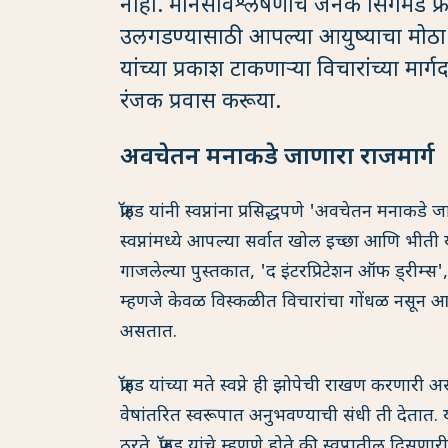
नाही. मानसविश्लेषणाचे जनक सिगमंड फ्रॉइड
उलगडण्यासाठी आपल्या आयुष्याचा मोठा 
यांच्या प्रकाश टाकणाऱ्या विचारांच्या मा
रंजक प्रवास करूया.
अवचेतन मनाकडे जाणारा राजमार्ग
फ्रॉइड यांनी स्वप्नांना प्रसिद्धपणे 'अवचेतन मनाकडे
स्वप्नांमध्ये आपल्या सर्वात खोल इच्छा आणि भीती
गाजलेल्या पुस्तकात, 'द इंटरप्रिटेशन ऑफ ड्रीम्स', 
म्हणजे केवळ विस्कळीत विचारांचा गोंधळ नसून आप
असतात.
फ्रॉइड यांच्या मते स्वप्ने ही झोपेची राखण करणारी
वेषांतरित स्वरूपात अनुभवण्याची संधी ती देतात. य
ठरते. फ्रॉइड यांचे म्हणणे होते की स्वप्नातील दि