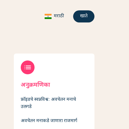
मराठी
खाते
list
अनुक्रमणिका
फ्रॉइडचे स्वप्नविश्व: अवचेतन मनाचे
उलगडे
अवचेतन मनाकडे जाणारा राजमार्ग