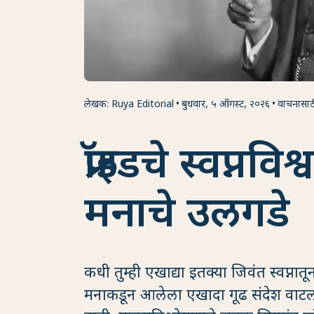
लेखक: Ruya Editorial
बुधवार, ५ ऑगस्ट, २०२६
वाचनासाठ
फ्रॉइडचे स्वप्नव
मनाचे उलगडे
कधी तुम्ही एखाद्या इतक्या जिवंत स्वप्ना
मनाकडून आलेला एखादा गूढ संदेश वाटला