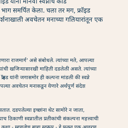
 यांनी मानवी स्वप्नांचे कोडे
भाग समर्पित केला. चला तर मग, फ्रॉइड
र्गदर्शनाखाली अवचेतन मनाच्या गलियारांतून एक
 जाणारा राजमार्ग' असे संबोधले. त्यांच्या मते, आपल्या
 यांची खजिन्यासारखी माहिती दडलेली असते. त्यांच्या
फ्रॉइड यांनी जगासमोर ही कल्पना मांडली की स्वप्ने
ल्या अवचेतन मनाकडून येणारे अर्थपूर्ण संदेश
 असतात. दडपलेल्या इच्छांना थेट सामोरे न जाता,
ाच ठिकाणी स्वप्नातील प्रतीकांची संकल्पना महत्त्वाची
सणारी कथा - म्हणजेच बाह्य स्वरूप - हे फक्त एक आवरण