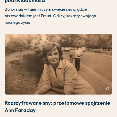
podświadomości
Zanurz się w tajemniczym świecie snów, gdzie
przewodnikiem jest Freud. Odkryj sekrety swojego
nocnego życia.
headphones
Rozszyfrowane sny: przełomowe spojrzenie
Ann Faraday