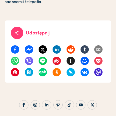
nad snami i telepatia.
Udostępnij
share