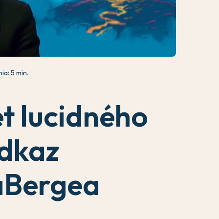
ia: 5 min.
t lucidného
odkaz
aBergea