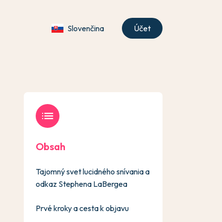
Slovenčina
Účet
list
Obsah
Tajomný svet lucidného snívania a
odkaz Stephena LaBergea
Prvé kroky a cesta k objavu