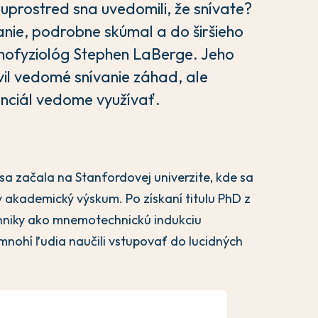
 uprostred sna uvedomili, že snívate?
anie, podrobne skúmal a do širšieho
hofyziológ Stephen LaBerge. Jeho
vil vedomé snívanie záhad, ale
enciál vedome využívať.
a začala na Stanfordovej univerzite, kde sa
akademický výskum. Po získaní titulu PhD z
chniky ako mnemotechnickú indukciu
mnohí ľudia naučili vstupovať do lucidných