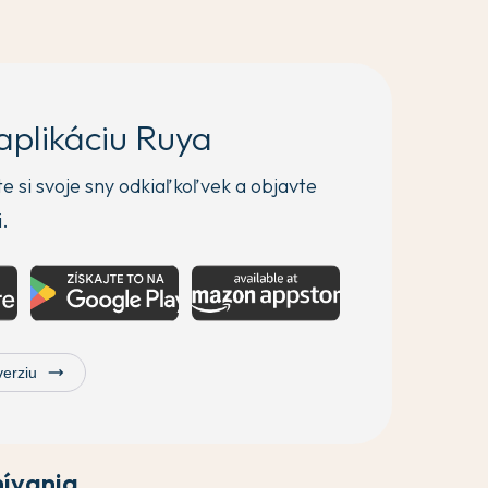
 aplikáciu Ruya
 si svoje sny odkiaľkoľvek a objavte
i.
trending_flat
verziu
nívania