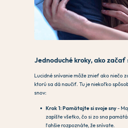
Jednoduché kroky, ako začať 
Lucidné snívanie môže znieť ako niečo zo 
ktorú sa dá naučiť. Tu je niekoľko spôs
snov:
Krok 1: Pamätajte si svoje sny
- Maj
zapíšte všetko, čo si zo sna pamätá
ľahšie rozpoznáte, že snívate.