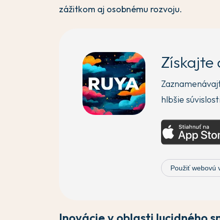
zážitkom aj osobnému rozvoju.
Získajte
Zaznamenávajte
hlbšie súvislost
Použiť webovú 
Inovácie v oblasti lucidného s