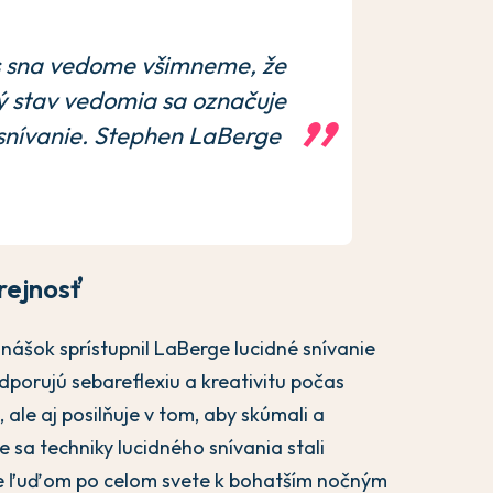
s sna vedome všimneme, že
ý stav vedomia sa označuje
 snívanie. Stephen LaBerge
rejnosť
nášok sprístupnil LaBerge lucidné snívanie
podporujú sebareflexiu a kreativitu počas
 ale aj posilňuje v tom, aby skúmali a
e sa techniky lucidného snívania stali
ere ľuďom po celom svete k bohatším nočným