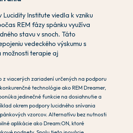
ucidity Institute viedla k vzniku
počas REM fázy spánku využíva
idného stavu v snoch. Táto
repojeniu vedeckého výskumu s
a možnosti terapie aj
 z viacerých zariadení určených na podporu
 aj konkurenčné technológie ako REM Dreamer,
onúka jedinečné funkcie na dosiahnutie a
íklad okrem podpory lucidného snívania
spánkových vzorcov. Alternatívu bez nutnosti
bilné aplikácie ako Dream:ON, ktoré
kové podnety. Spolu tieto inovácie