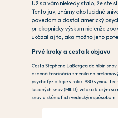
Už sa vám niekedy stalo, že ste si
Tento jav, známy ako lucidné snív
povedomia dostal americký psyc
priekopnícky výskum nielenže zba
ukázal aj to, ako možno jeho pot
Prvé kroky a cesta k objavu
Cesta Stephena LaBergea do hlbín snov s
osobná fascinácia zmenila na prelomový 
psychofyziológie v roku 1980 vyvinul te
lucidných snov (MILD), vďaka ktorým sa 
snov a skúmať ich vedeckým spôsobom.