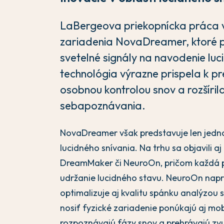
LaBergeova priekopnícka práca v L
zariadenia NovaDreamer, ktoré 
svetelné signály na navodenie luc
technológia výrazne prispela k p
osobnou kontrolou snov a rozšíril
sebapoznávania.
NovaDreamer však predstavuje len jedno
lucidného snívania. Na trhu sa objavili
DreamMaker či NeuroOn, pričom každá p
udržanie lucidného stavu. NeuroOn napr
optimalizuje aj kvalitu spánku analýzou 
nosiť fyzické zariadenie ponúkajú aj mo
rozpoznávajú fázy snov a prehrávajú zvu