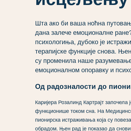
Шта ако би ваша ноћна путовањ
дана залече емоционалне ране?
психологиња, дубоко је истраж
терапијске функције снова. Њ
су променила наше разумевање 
емоционалном опоравку и психо
Од радозналости до пиони
Каријера Розалинд Картрајт започела 
функционише током сна. На Медицинск
пионирска истраживања која су повез
обрадом. Њен рад је показао да снови 