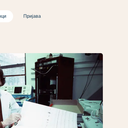
нци
Пријава