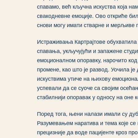
спавамо, већ кључна искуства која н
свакодневне емоције. Ово откриће бил
снови могу имати стварне и мерљиве 
Истраживања Картрајтове обухватила 
спавања, укључујући и запажене студ
емоционалном опоравку, нарочито код
промене, као што је развод. Уочила је
искуствима утиче на њихову емоционал
успевали да се суоче са својим осећа
стабилнији опоравак у односу на оне ко
Поред тога, њени налази имали су дубо
Разумевањем наратива и тема које се 
прецизније да воде пацијенте кроз пр