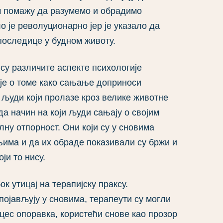
ам помажу да разумемо и обрадимо
о је револуционарно јер је указало да
последице у будном животу.
су различите аспекте психологије
ије о томе како сањање доприноси
 људи који пролазе кроз велике животне
 да начин на који људи сањају о својим
ну отпорност. Они који су у сновима
њима и да их обраде показивали су бржи и
ји то нису.
к утицај на терапијску праксу.
појављују у сновима, терапеути су могли
оцес опоравка, користећи снове као прозор