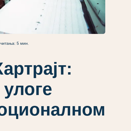
читања: 5 мин.
артрајт:
 улоге
моционалном