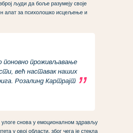
езброј људи да боље разумеју своје
ен алат за психолошко исцељење и
мо поновно проживљавање
сти, већ наставак наших
рига. Розалинд Картрајт
у улоге снова у емоционалном здрављу
тета у овој области, због чега је стекла