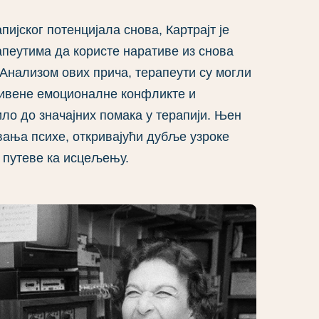
ијског потенцијала снова, Картрајт је
апеутима да користе наративе из снова
 Анализом ових прича, терапеути су могли
кривене емоционалне конфликте и
ло до значајних помака у терапији. Њен
вања психе, откривајући дубље узроке
 путеве ка исцељењу.