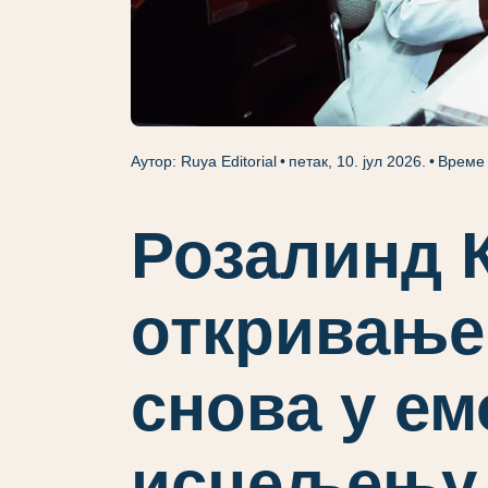
Аутор: Ruya Editorial
петак, 10. јул 2026.
Време 
Розалинд К
откривање
снова у е
исцељењу