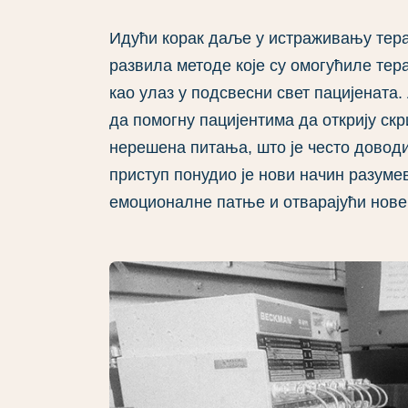
Идући корак даље у истраживању терап
развила методе које су омогућиле тер
као улаз у подсвесни свет пацијената.
да помогну пацијентима да открију с
нерешена питања, што је често доводи
приступ понудио је нови начин разуме
емоционалне патње и отварајући нове