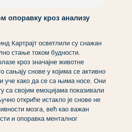
ом опоравку кроз анализу
нд Картрајт осветлили су снажан
лно стање током будности.
олазе кроз значајне животне
то сањају снове у којима се активно
и уче како да се са њима носе. Они
кту са својим емоцијама показивали
ључно откриће истакло је снове не
ивности мозга, већ као важан
сти и опоравка менталног