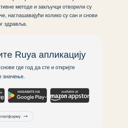
тивне методе и закључци отворили су
че, наглашавајући колико су сан и снови
ог здравља.
те Ruya апликацију
снове где год да сте и откријте
 значење.
trending_flat
 платформу