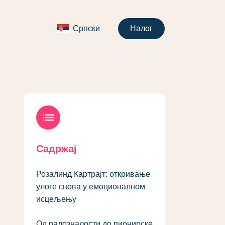
Српски
Налог
list
Садржај
Розалинд Картрајт: откривање
улоге снова у емоционалном
исцељењу
Од радозналости до пионирске