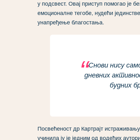
у подсвест. Овај приступ помогао је б
емоционалне тегобе, нудећи јединств
унапређење благостања.
Снови нису са
дневних активно
будних б
Посвећеност др Картрајт истраживањ
учинила ју је једним од водећих аутори