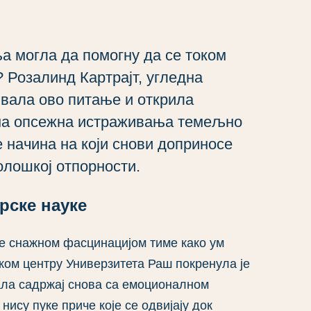
а могла да помогну да се током
 Розалинд Картрајт, угледна
ивала ово питање и открила
ена опсежна истраживања темељно
начина на који снови доприносе
лошкој отпорности.
рске науке
је снажном фасцинацијом тиме како ум
ом центру Универзитета Раш покренула је
ала садржај снова са емоционалном
нису пуке приче које се одвијају док