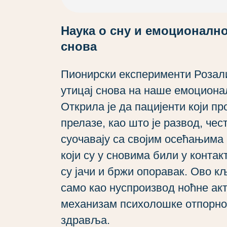
Наука о сну и емоционалн
снова
Пионирски експерименти Розали
утицај снова на наше емоциона
Открила је да пацијенти који пр
прелазе, као што је развод, чес
суочавају са својим осећањима 
који су у сновима били у конта
су јачи и бржи опоравак. Ово к
само као нуспроизвод ноћне акт
механизам психолошке отпорно
здравља.