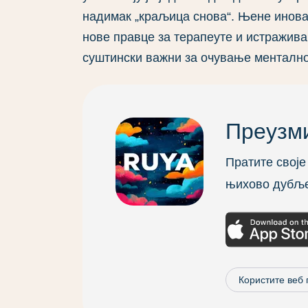
надимак „краљица снова“. Њене инова
нове правце за терапеуте и истражива
суштински важни за очување менталн
Преузми
Пратите своје 
њихово дубље
Користите веб