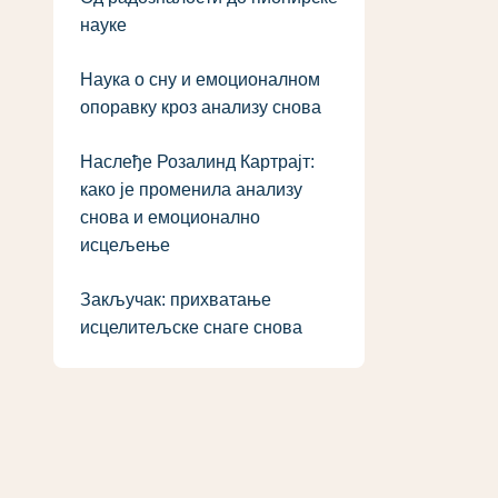
науке
Наука о сну и емоционалном
опоравку кроз анализу снова
Наслеђе Розалинд Картрајт:
како је променила анализу
снова и емоционално
исцељење
Закључак: прихватање
исцелитељске снаге снова