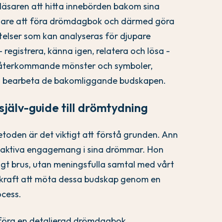
läsaren att hitta innebörden bakom sina
re att föra drömdagbok och därmed göra
ättelser som kan analyseras för djupare
registrera, känna igen, relatera och lösa -
 återkommande mönster och symboler,
gen bearbeta de bakomliggande budskapen.
jälv-guide till drömtydning
etoden är det viktigt att förstå grunden. Ann
 aktiva engagemang i sina drömmar. Hon
t brus, utan meningsfulla samtal med vårt
kraft att möta dessa budskap genom en
ocess.
t föra en detaljerad drömdagbok.