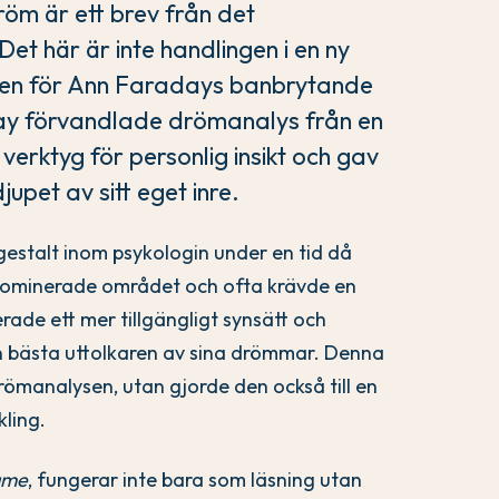
röm är ett brev från det
et här är inte handlingen i en ny
nden för Ann Faradays banbrytande
y förvandlade drömanalys från en
t verktyg för personlig insikt och gav
upet av sitt eget inre.
estalt inom psykologin under en tid då
 dominerade området och ofta krävde en
rade ett mer tillgängligt synsätt och
 bästa uttolkaren av sina drömmar. Denna
ömanalysen, utan gjorde den också till en
kling.
ame
, fungerar inte bara som läsning utan