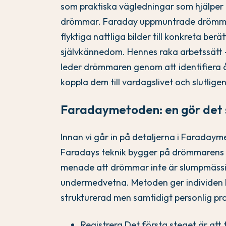
som praktiska vägledningar som hjälper 
drömmar. Faraday uppmuntrade drömma
flyktiga nattliga bilder till konkreta ber
självkännedom. Hennes raka arbetssätt - 
leder drömmaren genom att identifiera
koppla dem till vardagslivet och slutli
Faradaymetoden: en gör det s
Innan vi går in på detaljerna i Faradaym
Faradays teknik bygger på drömmarens
menade att drömmar inte är slumpmässig
undermedvetna. Metoden ger individen 
strukturerad men samtidigt personlig pr
Registrera Det första steget är at