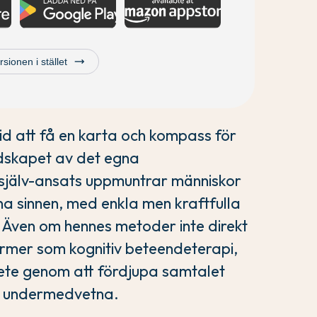
trending_flat
ionen i stället
d att få en karta och kompass för
ndskapet av det egna
själv-ansats uppmuntrar människor
gna sinnen, med enkla men kraftfulla
. Även om hennes metoder inte direkt
ormer som kognitiv beteendeterapi,
bete genom att fördjupa samtalet
et undermedvetna.