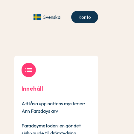
Svenska
Konto
list
Innehåll
Att låsa upp nattens mysterier:
Ann Faradays arv
Faradaymetoden: en gör det
själv-guide till drömtydning