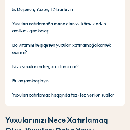
5. Düşünün, Yozun, Təkrarlayın
Yuxuları xatırlamağa mane olan və kömək edən
amillər - qısa baxış
B6 vitamini həqiqətən yuxuları xatırlamağa kömək
edirmi?
Niyə yuxularımı heç xatırlamıram?
Bu axşam başlayın
Yuxuları xatırlamaq haqqında tez-tez verilən suallar
Yuxularınızı Necə Xatırlamaq