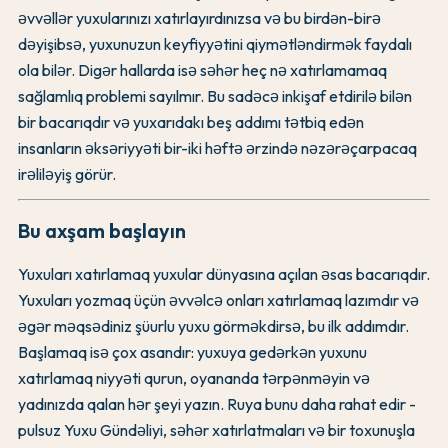
əvvəllər yuxularınızı xatırlayırdınızsa və bu birdən-birə
dəyişibsə, yuxunuzun keyfiyyətini qiymətləndirmək faydalı
ola bilər. Digər hallarda isə səhər heç nə xatırlamamaq
sağlamlıq problemi sayılmır. Bu sadəcə inkişaf etdirilə bilən
bir bacarıqdır və yuxarıdakı beş addımı tətbiq edən
insanların əksəriyyəti bir-iki həftə ərzində nəzərəçarpacaq
irəliləyiş görür.
Bu axşam başlayın
Yuxuları xatırlamaq yuxular dünyasına açılan əsas bacarıqdır.
Yuxuları yozmaq üçün əvvəlcə onları xatırlamaq lazımdır və
əgər məqsədiniz şüurlu yuxu görməkdirsə, bu ilk addımdır.
Başlamaq isə çox asandır: yuxuya gedərkən yuxunu
xatırlamaq niyyəti qurun, oyananda tərpənməyin və
yadınızda qalan hər şeyi yazın. Ruya bunu daha rahat edir -
pulsuz Yuxu Gündəliyi, səhər xatırlatmaları və bir toxunuşla