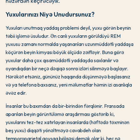
nəzərdən keçirəcəyik.
Yuxularınızı Niyə Unudursunuz?
Yuxuları unutmaq yaddaş problemi deyil, yuxu görən beynin
təbii işləmə üsuludur. Ən canlı yuxuların görüldüyü REM
yuxusu zamanı normalda yaşananları uzunmüddətli yaddaşa
köçürən beyin kimyası böyük ölçüdə zəifləyir. Buna görə
yuxular daha çox qısamüddətli yaddaşda saxlanılır və
oyandıqdan bir neçə dəqiqə sonra izləri silinməyə başlayır.
Hərəkət etsəniz, gününüz haqqında düşünməyə başlasanız
və ya telefona baxsanız, yeni məlumatlar həmin izi asanlıqla
əvəz edir.
İnsanlar bu baxımdan da bir-birindən fərqlənir. Fransada
aparılan beyin görüntüləmə araşdırması göstərib ki,
yuxularını tez-tez xatırlayan insanlarda (həftədə təxminən
beş yuxu) diqqəti yönəltməyə cavabdeh olan
temporoparietal qovşaq bölgəsi demək olar ki, heç nə