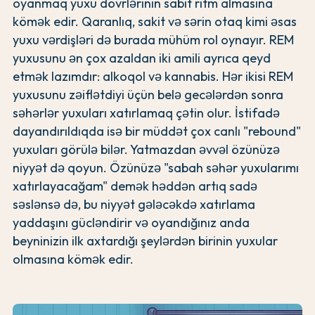
oyanmaq yuxu dövrlərinin sabit ritm almasına
kömək edir. Qaranlıq, sakit və sərin otaq kimi əsas
yuxu vərdişləri də burada mühüm rol oynayır. REM
yuxusunu ən çox azaldan iki amili ayrıca qeyd
etmək lazımdır: alkoqol və kannabis. Hər ikisi REM
yuxusunu zəiflətdiyi üçün belə gecələrdən sonra
səhərlər yuxuları xatırlamaq çətin olur. İstifadə
dayandırıldıqda isə bir müddət çox canlı "rebound"
yuxuları görülə bilər. Yatmazdan əvvəl özünüzə
niyyət də qoyun. Özünüzə "sabah səhər yuxularımı
xatırlayacağam" demək həddən artıq sadə
səslənsə də, bu niyyət gələcəkdə xatırlama
yaddaşını gücləndirir və oyandığınız anda
beyninizin ilk axtardığı şeylərdən birinin yuxular
olmasına kömək edir.