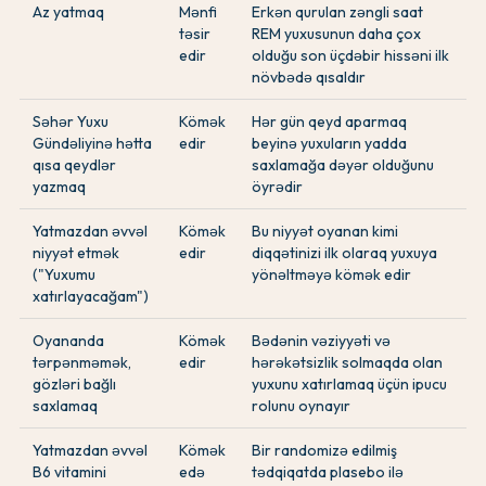
Az yatmaq
Mənfi
Erkən qurulan zəngli saat
təsir
REM yuxusunun daha çox
edir
olduğu son üçdəbir hissəni ilk
növbədə qısaldır
Səhər Yuxu
Kömək
Hər gün qeyd aparmaq
Gündəliyinə hətta
edir
beyinə yuxuların yadda
qısa qeydlər
saxlamağa dəyər olduğunu
yazmaq
öyrədir
Yatmazdan əvvəl
Kömək
Bu niyyət oyanan kimi
niyyət etmək
edir
diqqətinizi ilk olaraq yuxuya
("Yuxumu
yönəltməyə kömək edir
xatırlayacağam")
Oyananda
Kömək
Bədənin vəziyyəti və
tərpənməmək,
edir
hərəkətsizlik solmaqda olan
gözləri bağlı
yuxunu xatırlamaq üçün ipucu
saxlamaq
rolunu oynayır
Yatmazdan əvvəl
Kömək
Bir randomizə edilmiş
B6 vitamini
edə
tədqiqatda plasebo ilə