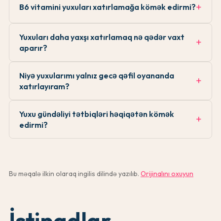
B6 vitamini yuxuları xatırlamağa kömək edirmi?
Yuxuları daha yaxşı xatırlamaq nə qədər vaxt
aparır?
Niyə yuxularımı yalnız gecə qəfil oyananda
xatırlayıram?
Yuxu gündəliyi tətbiqləri həqiqətən kömək
edirmi?
Bu məqalə ilkin olaraq ingilis dilində yazılıb.
Orijinalını oxuyun
İstinadlar