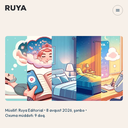
menu
Müəllif: Ruya Editorial
8 avqust 2026, şənbə
Oxuma müddəti: 9 dəq.