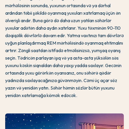
mərhələsinin sonunda, yuxunun ortasında və ya dərhal
ardından təbii şəkildə oyanmaq yuxuları xatırlamaq üçün ən
əlverişli andır. Buna görə də daha uzun yatılan səhərlər
yuxular adətən daha aydın xatırlanır. Yuxu təxminən 90-110
dəqiqəlik dövrlərlə davam edir. Yatma vaxtınızı tam dövrlərə
uyğun planlaşdırmaq REM mərhələsində oyanmaq ehtimalını
artırır. Zəngli saatdan istifadə etməlisinizsə, yumşaq oyanış
seçin. Tədricən parlayan işıq və ya asta-asta yüksələn səs
yuxunu kəskin siqnaldan daha yaxşı yadda saxlayır. Gecənin
ortasında yuxu görərkən oyansanız, onu səhərə qədər
yadınızda saxlayacağınıza güvənməyin. Cəmi üç açar söz
yazın və yenidən yatın. Səhər həmin sözlər bütün yuxunu
yenidən xatırlamağa kömək edəcək.