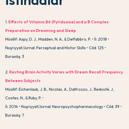
1
.
Effects of Vitamin B6 (Pyridoxine) and a B Complex
Preparation on Dreaming and Sleep
Müəllif: Aspy, D. J., Madden, N. A., & Delfabbro, P.
İl: 2018
Nəşriyyat/Jurnal: Perceptual and Motor Skills
Cild: 125
Buraxılış: 3
2
.
Resting Brain Activity Varies with Dream Recall Frequency
Between Subjects
Müəllif: Eichenlaub, J. B., Nicolas, A., Daltrozzo, J., Redouté, J.,
Costes, N., & Ruby, P.
İl: 2014
Nəşriyyat/Jurnal: Neuropsychopharmacology
Cild: 39
Buraxılış: 7