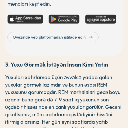
mənaları kəşf edin.
trending_flat
Əvəzində veb platformadan istifadə edin
3. Yuxu Görmək İstəyən İnsan Kimi Yatın
Yuxuları xatırlamaq üçün əvvəlcə yadda qalan
yuxular görmək lazımdır və bunun əsası REM
yuxusunu qorumaqdır. REM mərhələləri gecə boyu
uzanır, buna görə də 7-9 saatlıq yuxunun son
üçdəbir hissəsində ən canlı yuxular görülür. Gecəni
qısaltsanız, məhz xatırlamaq istədiyiniz hissəni
itirmiş olarsınız. Hər gün eyni saatlarda yatıb