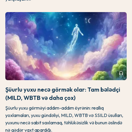
headphones
Şüurlu yuxu necə görmək olar: Tam bələdçi
(MILD, WBTB və daha çox)
Şüurlu yuxu görməyi addım-addım öyrənin: reallıq
yoxlamaları, yuxu gündəliyi, MILD, WBTB və SSILD üsulları,
yuxunu necə sabit saxlamaq, təhlükəsizlik və bunun əslində
nə qədər vaxt apardığı.