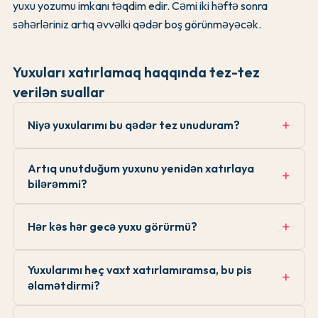
yuxu yozumu imkanı təqdim edir. Cəmi iki həftə sonra
səhərləriniz artıq əvvəlki qədər boş görünməyəcək.
Yuxuları xatırlamaq haqqında tez-tez
verilən suallar
Niyə yuxularımı bu qədər tez unuduram?
Artıq unutduğum yuxunu yenidən xatırlaya
bilərəmmi?
Hər kəs hər gecə yuxu görürmü?
Yuxularımı heç vaxt xatırlamıramsa, bu pis
əlamətdirmi?