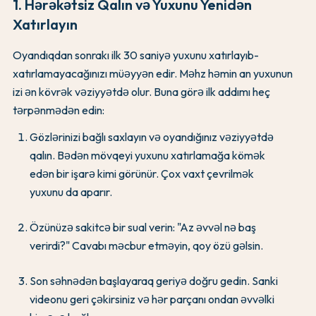
1. Hərəkətsiz Qalın və Yuxunu Yenidən
Xatırlayın
Oyandıqdan sonrakı ilk 30 saniyə yuxunu xatırlayıb-
xatırlamayacağınızı müəyyən edir. Məhz həmin an yuxunun
izi ən kövrək vəziyyətdə olur. Buna görə ilk addımı heç
tərpənmədən edin:
Gözlərinizi bağlı saxlayın və oyandığınız vəziyyətdə
qalın. Bədən mövqeyi yuxunu xatırlamağa kömək
edən bir işarə kimi görünür. Çox vaxt çevrilmək
yuxunu da aparır.
Özünüzə sakitcə bir sual verin: "Az əvvəl nə baş
verirdi?" Cavabı məcbur etməyin, qoy özü gəlsin.
Son səhnədən başlayaraq geriyə doğru gedin. Sanki
videonu geri çəkirsiniz və hər parçanı ondan əvvəlki