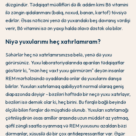
düzgündür. Tədqiqat müəllifləri də ilk addım kimi B6 vitamini
ilə zəngin qidalanmanı (balıq, noxud, banan, kartof) tövsiyə
edirlər. Əsas nəticəni yenə də yuxarıdakı beş davranış vərdişi
verir, B6 vitamini isə ən yaxşı halda əlavə dəstək ola bilər.
Niyə yuxularımı heç xatırlamıram?
Səhərlər heç nə xatırlamırsınızsa belə, yenə də yuxu
görürsünüz. Yuxu laboratoriyalarında aparılan tədqiqatlar
göstərir ki, "mən heç vaxt yuxu görmürəm" deyən insanlar
REM mərhələsində oyadılanda onlar da yuxularını danışa
bilirlər. Yuxuları xatırlamaq qabiliyyəti normal olaraq geniş
diapazonda dəyişir - bəziləri həftədə bir neçə yuxu xatırlayır,
bəziləri isə demək olar ki, heç birini. Bu fərqlə bağlı beyində
ölçülə bilən fərqlər də müşahidə olunub. Yuxuları xatırlamağı
çətinləşdirən əsas amillər arasında uzun müddət az yatmaq,
qəfil zəngli saatla oyanmaq və REM yuxusunu azaldan bəzi
dərmanlar, xüsusilə də bir çox antidepressantlar var. Əgər