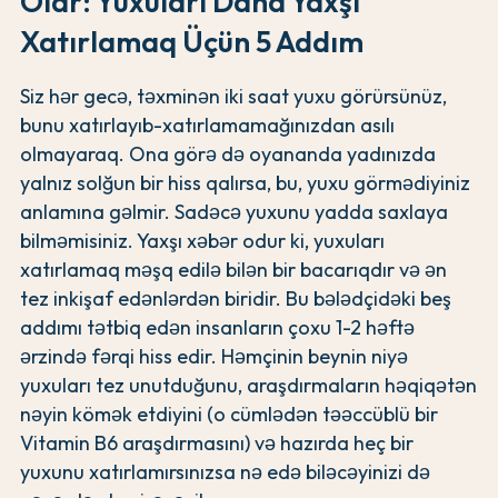
Olar: Yuxuları Daha Yaxşı
Xatırlamaq Üçün 5 Addım
Siz hər gecə, təxminən iki saat yuxu görürsünüz,
bunu xatırlayıb-xatırlamamağınızdan asılı
olmayaraq. Ona görə də oyananda yadınızda
yalnız solğun bir hiss qalırsa, bu, yuxu görmədiyiniz
anlamına gəlmir. Sadəcə yuxunu yadda saxlaya
bilməmisiniz. Yaxşı xəbər odur ki, yuxuları
xatırlamaq məşq edilə bilən bir bacarıqdır və ən
tez inkişaf edənlərdən biridir. Bu bələdçidəki beş
addımı tətbiq edən insanların çoxu 1-2 həftə
ərzində fərqi hiss edir. Həmçinin beynin niyə
yuxuları tez unutduğunu, araşdırmaların həqiqətən
nəyin kömək etdiyini (o cümlədən təəccüblü bir
Vitamin B6 araşdırmasını) və hazırda heç bir
yuxunu xatırlamırsınızsa nə edə biləcəyinizi də