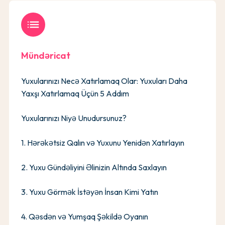
list
Mündəricat
Yuxularınızı Necə Xatırlamaq Olar: Yuxuları Daha
Yaxşı Xatırlamaq Üçün 5 Addım
Yuxularınızı Niyə Unudursunuz?
1. Hərəkətsiz Qalın və Yuxunu Yenidən Xatırlayın
2. Yuxu Gündəliyini Əlinizin Altında Saxlayın
3. Yuxu Görmək İstəyən İnsan Kimi Yatın
4. Qəsdən və Yumşaq Şəkildə Oyanın