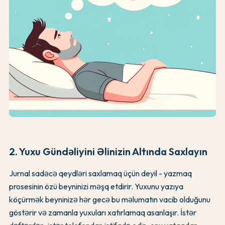
2. Yuxu Gündəliyini Əlinizin Altında Saxlayın
Jurnal sadəcə qeydləri saxlamaq üçün deyil - yazmaq
prosesinin özü beyninizi məşq etdirir. Yuxunu yazıya
köçürmək beyninizə hər gecə bu məlumatın vacib olduğunu
göstərir və zamanla yuxuları xatırlamaq asanlaşır. İstər