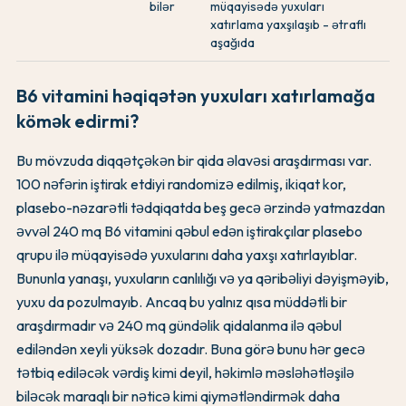
bilər
müqayisədə yuxuları
xatırlama yaxşılaşıb - ətraflı
aşağıda
B6 vitamini həqiqətən yuxuları xatırlamağa
kömək edirmi?
Bu mövzuda diqqətçəkən bir qida əlavəsi araşdırması var.
100 nəfərin iştirak etdiyi randomizə edilmiş, ikiqat kor,
plasebo-nəzarətli tədqiqatda beş gecə ərzində yatmazdan
əvvəl 240 mq B6 vitamini qəbul edən iştirakçılar plasebo
qrupu ilə müqayisədə yuxularını daha yaxşı xatırlayıblar.
Bununla yanaşı, yuxuların canlılığı və ya qəribəliyi dəyişməyib,
yuxu da pozulmayıb. Ancaq bu yalnız qısa müddətli bir
araşdırmadır və 240 mq gündəlik qidalanma ilə qəbul
ediləndən xeyli yüksək dozadır. Buna görə bunu hər gecə
tətbiq ediləcək vərdiş kimi deyil, həkimlə məsləhətləşilə
biləcək maraqlı bir nəticə kimi qiymətləndirmək daha