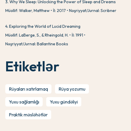
3
.
Why We Sleep: Unlocking the Power of Sleep and Dreams
Müəllif: Walker, Matthew
İl: 2017
Nəşriyyat/Jurnal: Scribner
4
.
Exploring the World of Lucid Dreaming
Müəllif: LaBerge, S., & Rheingold, H.
İl: 1991
Nəşriyyat/Jurnal: Ballantine Books
Etiketlər
Rüyaları xatırlamaq
Rüya yozumu
Yuxu sağlamlığı
Yuxu gündəliyi
Praktik məsləhətlər