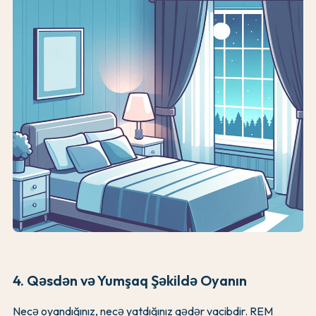
4. Qəsdən və Yumşaq Şəkildə Oyanın
Necə oyandığınız, necə yatdığınız qədər vacibdir. REM