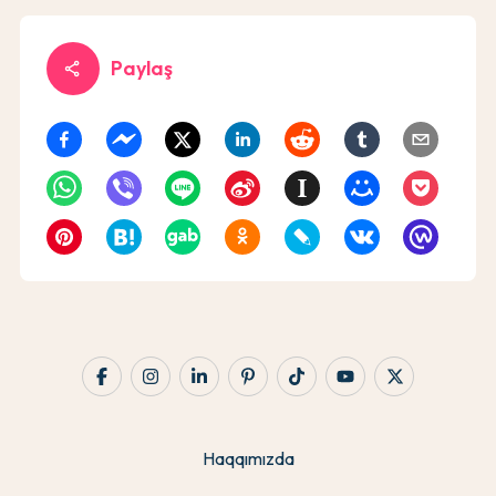
Paylaş
share
Haqqımızda