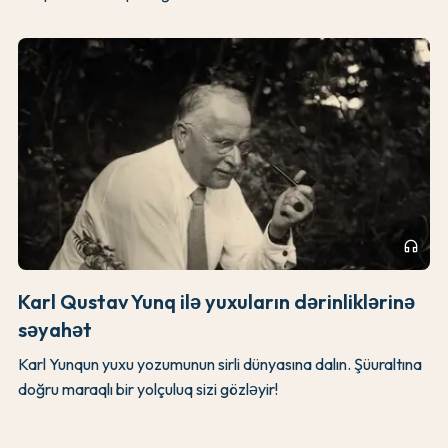
headphones
Karl Qustav Yunq ilə yuxuların dərinliklərinə
səyahət
Karl Yunqun yuxu yozumunun sirli dünyasına dalın. Şüuraltına
doğru maraqlı bir yolçuluq sizi gözləyir!