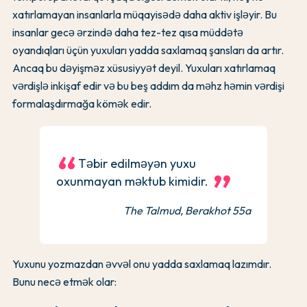
xatırlamayan insanlarla müqayisədə daha aktiv işləyir. Bu
insanlar gecə ərzində daha tez-tez qısa müddətə
oyandıqları üçün yuxuları yadda saxlamaq şansları da artır.
Ancaq bu dəyişməz xüsusiyyət deyil. Yuxuları xatırlamaq
vərdişlə inkişaf edir və bu beş addım da məhz həmin vərdişi
formalaşdırmağa kömək edir.
Təbir edilməyən yuxu
oxunmayan məktub kimidir.
The Talmud, Berakhot 55a
Yuxunu yozmazdan əvvəl onu yadda saxlamaq lazımdır.
Bunu necə etmək olar: