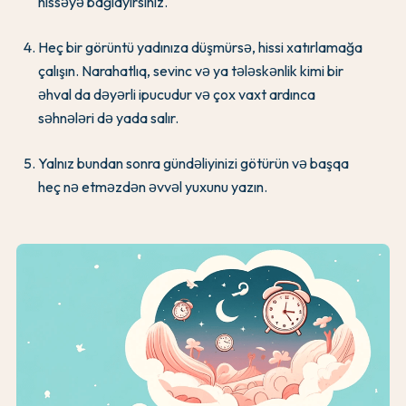
hissəyə bağlayırsınız.
Heç bir görüntü yadınıza düşmürsə, hissi xatırlamağa
çalışın. Narahatlıq, sevinc və ya tələskənlik kimi bir
əhval da dəyərli ipucudur və çox vaxt ardınca
səhnələri də yada salır.
Yalnız bundan sonra gündəliyinizi götürün və başqa
heç nə etməzdən əvvəl yuxunu yazın.