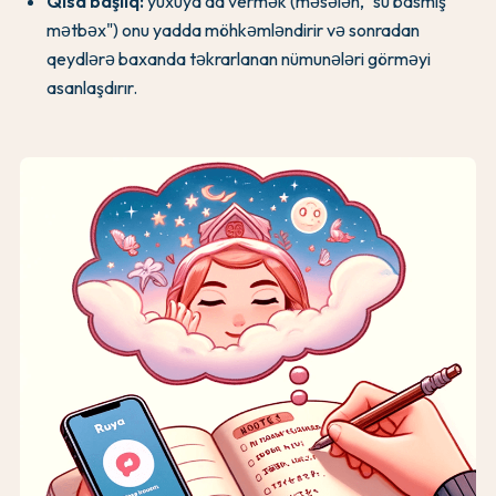
Qısa başlıq:
yuxuya ad vermək (məsələn, "su basmış
mətbəx") onu yadda möhkəmləndirir və sonradan
qeydlərə baxanda təkrarlanan nümunələri görməyi
asanlaşdırır.