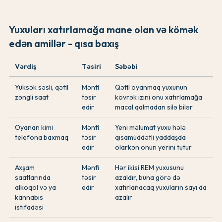
Yuxuları xatırlamağa mane olan və kömək
edən amillər - qısa baxış
Vərdiş
Təsiri
Səbəbi
Yüksək səsli, qəfil
Mənfi
Qəfil oyanmaq yuxunun
zəngli saat
təsir
kövrək izini onu xatırlamağa
edir
macal qalmadan silə bilər
Oyanan kimi
Mənfi
Yeni məlumat yuxu hələ
telefona baxmaq
təsir
qısamüddətli yaddaşda
edir
olarkən onun yerini tutur
Axşam
Mənfi
Hər ikisi REM yuxusunu
saatlarında
təsir
azaldır, buna görə də
alkoqol və ya
edir
xatırlanacaq yuxuların sayı da
kannabis
azalır
istifadəsi