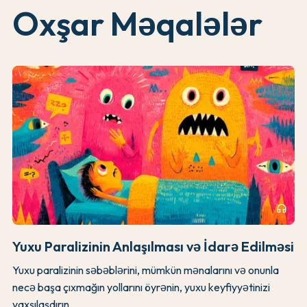
Oxşar Məqalələr
headphones
Yuxu Paralizinin Anlaşılması və İdarə Edilməsi
Yuxu paralizinin səbəblərini, mümkün mənalarını və onunla
necə başa çıxmağın yollarını öyrənin, yuxu keyfiyyətinizi
yaxşılaşdırın.