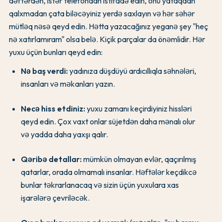
dəftərdən, istər telefondan istifadə edin, onu yataqdan
qalxmadan çata biləcəyiniz yerdə saxlayın və hər səhər
mütləq nəsə qeyd edin. Hətta yazacağınız yeganə şey "heç
nə xatırlamıram" olsa belə. Kiçik parçalar da önəmlidir. Hər
yuxu üçün bunları qeyd edin:
Nə baş verdi:
yadınıza düşdüyü ardıcıllıqla səhnələri,
insanları və məkanları yazın.
Necə hiss etdiniz:
yuxu zamanı keçirdiyiniz hissləri
qeyd edin. Çox vaxt onlar süjetdən daha mənalı olur
və yadda daha yaxşı qalır.
Qəribə detallar:
mümkün olmayan evlər, qaçırılmış
qatarlar, orada olmamalı insanlar. Həftələr keçdikcə
bunlar təkrarlanacaq və sizin üçün yuxulara xas
işarələrə çevriləcək.