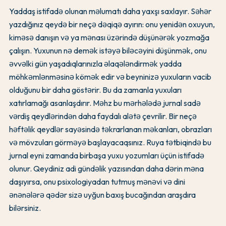
Yaddaş istifadə olunan məlumatı daha yaxşı saxlayır. Səhər
yazdığınız qeydə bir neçə dəqiqə ayırın: onu yenidən oxuyun,
kiməsə danışın və ya mənası üzərində düşünərək yozmağa
çalışın. Yuxunun nə demək istəyə biləcəyini düşünmək, onu
əvvəlki gün yaşadıqlarınızla əlaqələndirmək yadda
möhkəmlənməsinə kömək edir və beyninizə yuxuların vacib
olduğunu bir daha göstərir. Bu da zamanla yuxuları
xatırlamağı asanlaşdırır. Məhz bu mərhələdə jurnal sadə
vərdiş qeydlərindən daha faydalı alətə çevrilir. Bir neçə
həftəlik qeydlər sayəsində təkrarlanan məkanları, obrazları
və mövzuları görməyə başlayacaqsınız. Ruya tətbiqində bu
jurnal eyni zamanda birbaşa yuxu yozumları üçün istifadə
olunur. Qeydiniz adi gündəlik yazısından daha dərin məna
daşıyırsa, onu psixologiyadan tutmuş mənəvi və dini
ənənələrə qədər sizə uyğun baxış bucağından araşdıra
bilərsiniz.