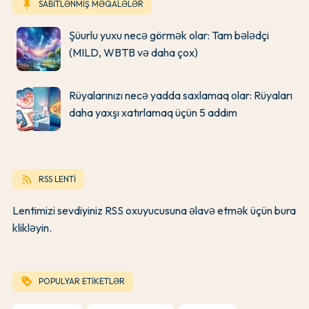
keep
SABİTLƏNMİŞ MƏQALƏLƏR
Şüurlu yuxu necə görmək olar: Tam bələdçi
(MILD, WBTB və daha çox)
Rüyalarınızı necə yadda saxlamaq olar: Rüyaları
daha yaxşı xatırlamaq üçün 5 addım
rss_feed
RSS LENTİ
Lentimizi sevdiyiniz RSS oxuyucusuna əlavə etmək üçün bura
klikləyin.
loyalty
POPULYAR ETİKETLƏR