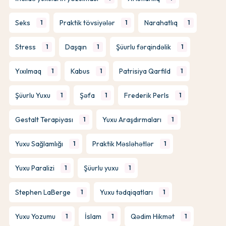
Seks
Praktik tövsiyələr
Narahatlıq
1
1
1
Stress
Daşqın
Şüurlu fərqindəlik
1
1
1
Yıxılmaq
Kabus
Patrisiya Qarfild
1
1
1
Şüurlu Yuxu
Şəfa
Frederik Perls
1
1
1
Gestalt Terapiyası
Yuxu Araşdırmaları
1
1
Yuxu Sağlamlığı
Praktik Məsləhətlər
1
1
Yuxu Paralizi
Şüurlu yuxu
1
1
Stephen LaBerge
Yuxu tədqiqatları
1
1
Yuxu Yozumu
İslam
Qədim Hikmət
1
1
1