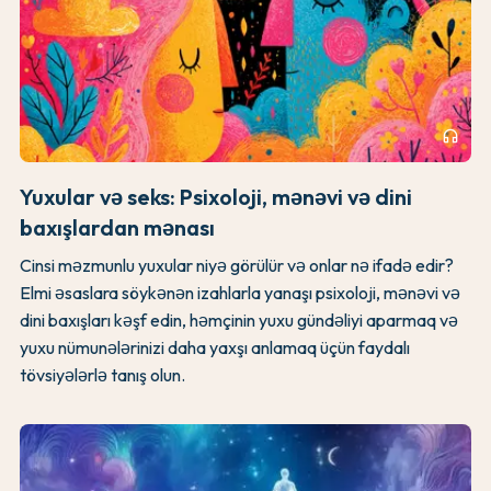
headphones
Yuxular və seks: Psixoloji, mənəvi və dini
baxışlardan mənası
Cinsi məzmunlu yuxular niyə görülür və onlar nə ifadə edir?
Elmi əsaslara söykənən izahlarla yanaşı psixoloji, mənəvi və
dini baxışları kəşf edin, həmçinin yuxu gündəliyi aparmaq və
yuxu nümunələrinizi daha yaxşı anlamaq üçün faydalı
tövsiyələrlə tanış olun.