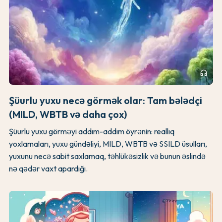
headphones
Şüurlu yuxu necə görmək olar: Tam bələdçi
(MILD, WBTB və daha çox)
Şüurlu yuxu görməyi addım-addım öyrənin: reallıq
yoxlamaları, yuxu gündəliyi, MILD, WBTB və SSILD üsulları,
yuxunu necə sabit saxlamaq, təhlükəsizlik və bunun əslində
nə qədər vaxt apardığı.