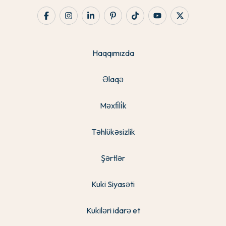
Haqqımızda
Əlaqə
Məxfi̇li̇k
Təhlükəsizlik
Şərtlər
Kuki Siyasəti
Kukiləri idarə et