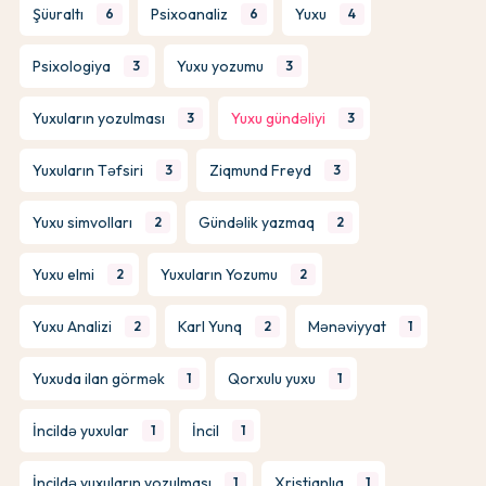
Şüuraltı
Psixoanaliz
Yuxu
6
6
4
Psixologiya
Yuxu yozumu
3
3
Yuxuların yozulması
Yuxu gündəliyi
3
3
Yuxuların Təfsiri
Ziqmund Freyd
3
3
Yuxu simvolları
Gündəlik yazmaq
2
2
Yuxu elmi
Yuxuların Yozumu
2
2
Yuxu Analizi
Karl Yunq
Mənəviyyat
2
2
1
Yuxuda ilan görmək
Qorxulu yuxu
1
1
İncildə yuxular
İncil
1
1
İncildə yuxuların yozulması
Xristianlıq
1
1