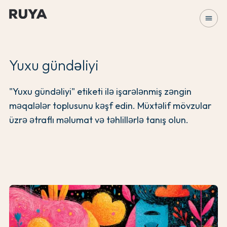
menu
Yuxu gündəliyi
"Yuxu gündəliyi" etiketi ilə işarələnmiş zəngin
məqalələr toplusunu kəşf edin. Müxtəlif mövzular
üzrə ətraflı məlumat və təhlillərlə tanış olun.