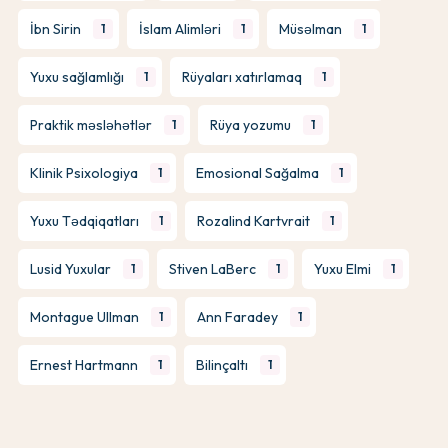
İbn Sirin
İslam Alimləri
Müsəlman
1
1
1
Yuxu sağlamlığı
Rüyaları xatırlamaq
1
1
Praktik məsləhətlər
Rüya yozumu
1
1
Klinik Psixologiya
Emosional Sağalma
1
1
Yuxu Tədqiqatları
Rozalind Kartvrait
1
1
Lusid Yuxular
Stiven LaBerc
Yuxu Elmi
1
1
1
Montague Ullman
Ann Faradey
1
1
Ernest Hartmann
Bilinçaltı
1
1