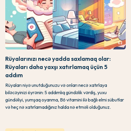
headphones
Rüyalarınızı necə yadda saxlamaq olar:
Rüyaları daha yaxşı xatırlamaq üçün 5
addım
Rüyaları niyə unutduğunuzu və onları necə xatırlaya
biləcəyinizi öyrənin: 5 addımlıq gündəlik vərdiş, yuxu
gündəliyi, yumşaq oyanma, B6 vitamini ilə bağlı elmi sübutlar
və heç nə xatırlamadığınız halda nə etməli olduğunuz.