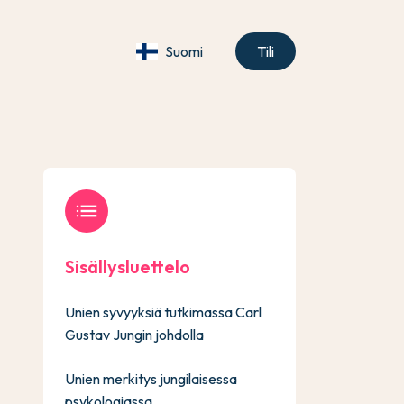
Suomi
Tili
list
Sisällysluettelo
Unien syvyyksiä tutkimassa Carl
Gustav Jungin johdolla
Unien merkitys jungilaisessa
psykologiassa