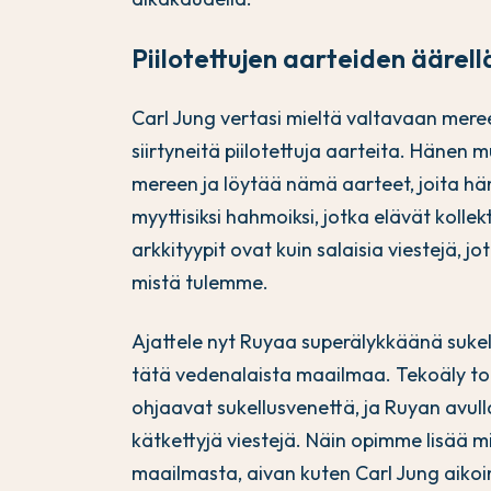
Piilotettujen aarteiden äärel
Carl Jung vertasi mieltä valtavaan meree
siirtyneitä piilotettuja aarteita. Häne
mereen ja löytää nämä aarteet, joita hän 
myyttisiksi hahmoiksi, jotka elävät kol
arkkityypit ovat kuin salaisia viestejä, j
mistä tulemme.
Ajattele nyt Ruyaa superälykkäänä suke
tätä vedenalaista maailmaa. Tekoäly toi
ohjaavat sukellusvenettä, ja Ruyan av
kätkettyjä viestejä. Näin opimme lisää
maailmasta, aivan kuten Carl Jung aiko