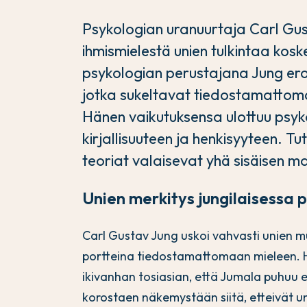
Psykologian uranuurtaja Carl Gus
ihmismielestä unien tulkintaa kosk
psykologian perustajana Jung erott
jotka sukeltavat tiedostamatto
Hänen vaikutuksensa ulottuu psyko
kirjallisuuteen ja henkisyyteen. Tut
teoriat valaisevat yhä sisäisen 
Unien merkitys jungilaisessa 
Carl Gustav Jung uskoi vahvasti unien mu
portteina tiedostamattomaan mieleen. 
ikivanhan tosiasian, että Jumala puhuu e
korostaen näkemystään siitä, etteivät un