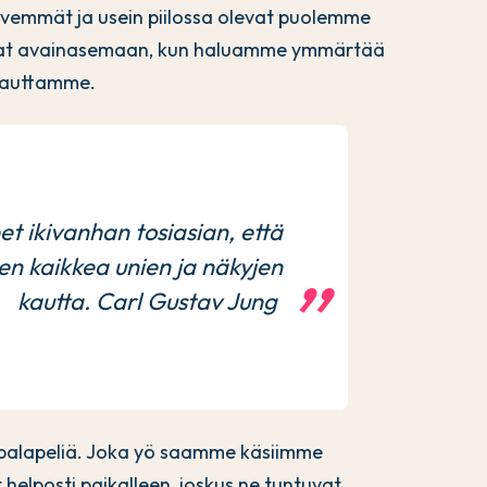
syvemmät ja usein piilossa olevat puolemme
sevat avainasemaan, kun haluamme ymmärtää
isauttamme.
 ikivanhan tosiasian, että
n kaikkea unien ja näkyjen
kautta. Carl Gustav Jung
a palapeliä. Joka yö saamme käsiimme
helposti paikalleen, joskus ne tuntuvat