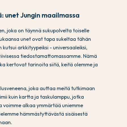
lä: unet Jungin maailmassa
n, joka on täynnä sukupolvelta toiselle
n mukaansa unet ovat tapa sukeltaa tähän
kutsui arkkityypeiksi - universaaleiksi,
lektiivisessa tiedostamattomassamme. Nämä
otka kertovat tarinoita siitä, keitä olemme ja
llusveneena, joka auttaa meitä tutkimaan
mii kuin kartta ja taskulamppu, jotka
ulla voimme alkaa ymmärtää uniemme
 mielemme hämmästyttävästä sisäisestä
inaan.