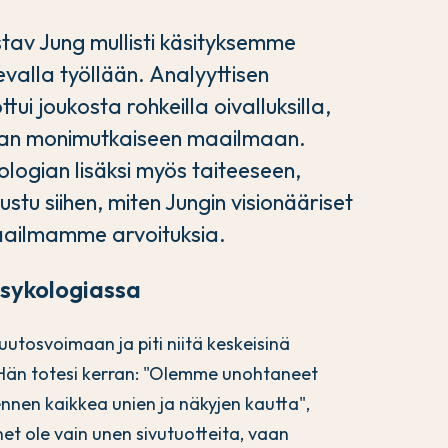
tav Jung mullisti käsityksemme
evalla työllään. Analyyttisen
ui joukosta rohkeilla oivalluksilla,
man monimutkaiseen maailmaan.
logian lisäksi myös taiteeseen,
ustu siihen, miten Jungin visionääriset
maailmamme arvoituksia.
psykologiassa
utosvoimaan ja piti niitä keskeisinä
Hän totesi kerran: "Olemme unohtaneet
nnen kaikkea unien ja näkyjen kautta",
et ole vain unen sivutuotteita, vaan