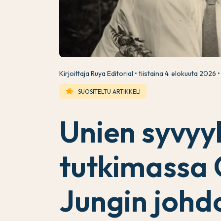
Kirjoittaja Ruya Editorial
tiistaina 4. elokuuta 2026
hotel_class
SUOSITELTU ARTIKKELI
Unien syvyy
tutkimassa 
Jungin johd