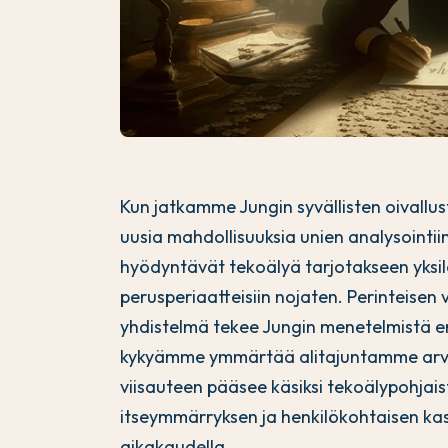
Kun jatkamme Jungin syvällisten oivallus
uusia mahdollisuuksia unien analysointii
hyödyntävät tekoälyä tarjotakseen yksilö
perusperiaatteisiin nojaten. Perinteisen
yhdistelmä tekee Jungin menetelmistä e
kykyämme ymmärtää alitajuntamme arvoit
viisauteen pääsee käsiksi tekoälypohjais
itseymmärryksen ja henkilökohtaisen kas
aikakaudella.