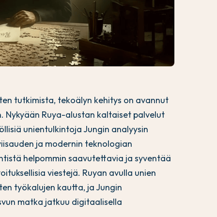
ten tutkimista, tekoälyn kehitys on avannut
n. Nykyään Ruya-alustan kaltaiset palvelut
llisiä unientulkintoja Jungin analyysin
 viisauden ja modernin teknologian
ntistä helpommin saavutettavia ja syventää
uksellisia viestejä. Ruyan avulla unien
ten työkalujen kautta, ja Jungin
vun matka jatkuu digitaalisella