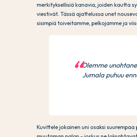
merkityksellisiä kanavia, joiden kautta 
viestivät. Tässä ajattelussa unet nou
sisimpiä toiveitamme, pelkojamme ja vi
Olemme unohtaneet
Jumala puhuu enne
Kuvittele jokainen uni osaksi suurempa
muutaman palan - joskus ne loksahtavat 