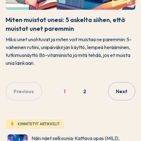
headphones
Miten muistat unesi: 5 askelta siihen, että
muistat unet paremmin
Miksi unet unohtuvat ja miten voit muistaa ne paremmin: 5-
vaiheinen rutiini, unipäiväkirjan käyttö, lempeä herääminen,
tutkimusnäyttö B6-vitamiinista ja mitä tehdä, jos et muista
unia lainkaan.
Previous
1
2
Next
keep
KIINNITETYT ARTIKKELIT
Näin näet selkounia: Kattava opas (MILD,