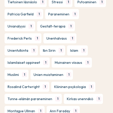
Tietoinen läsnäolo
Stressi
Putoaminen
1
1
1
Patricia Garfield
Paraneminen
1
1
Unianalyysi
Gestalt-terapia
1
1
Frederick Perls
Unenhalvaus
1
1
Unientulkinta
Ibn Sirin
Islam
1
1
1
Islamilaiset oppineet
Muinainen viisaus
1
1
Muslimi
Unien muistaminen
1
1
Rosalind Cartwright
Kliininen psykologia
1
1
Tunne-elämän paraneminen
Kirkas unennäkö
1
1
Montague Ullman
Ann Faraday
1
1