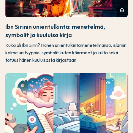
headphones
Ibn Sirinin unientulkinta: menetelmä,
symbolit ja kuuluisa kirja
Kuka oli Ibn Sirin? Hänen unientulkintamenetelmänsä, islamin
kolme unityyppiä, symbolit kuten käärmeet ja kulta sekä
totuus hänen kuuluisasta kirjastaan.