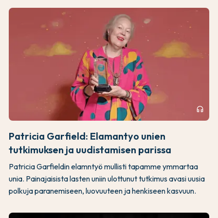
headphones
Patricia Garfield: Elamantyo unien
tutkimuksen ja uudistamisen parissa
Patricia Garfieldin elamntyö mullisti tapamme ymmartaa
unia. Painajaisista lasten uniin ulottunut tutkimus avasi uusia
polkuja paranemiseen, luovuuteen ja henkiseen kasvuun.