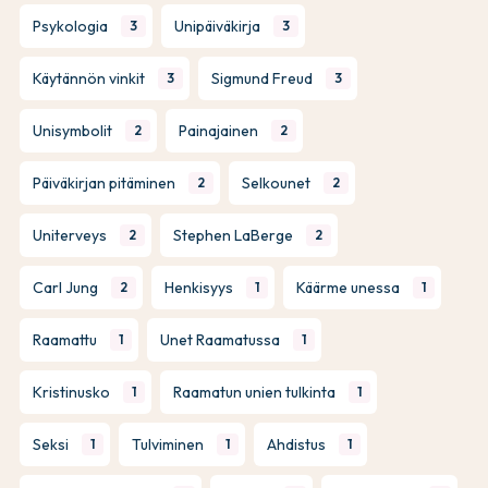
Psykologia
Unipäiväkirja
3
3
Käytännön vinkit
Sigmund Freud
3
3
Unisymbolit
Painajainen
2
2
Päiväkirjan pitäminen
Selkounet
2
2
Uniterveys
Stephen LaBerge
2
2
Carl Jung
Henkisyys
Käärme unessa
2
1
1
Raamattu
Unet Raamatussa
1
1
Kristinusko
Raamatun unien tulkinta
1
1
Seksi
Tulviminen
Ahdistus
1
1
1