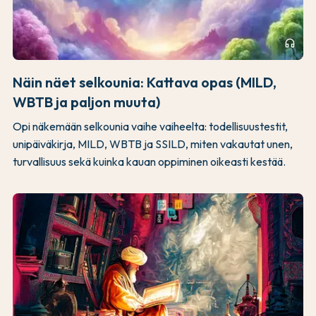
headphones
Näin näet selkounia: Kattava opas (MILD,
WBTB ja paljon muuta)
Opi näkemään selkounia vaihe vaiheelta: todellisuustestit,
unipäiväkirja, MILD, WBTB ja SSILD, miten vakautat unen,
turvallisuus sekä kuinka kauan oppiminen oikeasti kestää.