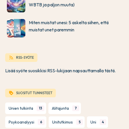
WBTB ja paljon muuta)
Miten muistat unesi: 5 askelta siihen, että
muistat unet paremmin
rss_feed
RSS-SYÖTE
Lisää syöte suosikkisi RSS-lukijaan napsauttamalla tästä.
loyalty
SUOSITUT TUNNISTEET
Unien tulkinta
Alitajunta
13
7
Psykoanalyysi
Unitutkimus
Uni
6
5
4