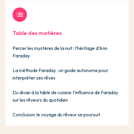
list
Table des matières
Percer les mystères de la nuit : l’héritage d’Ann
Faraday
La méthode Faraday : un guide autonome pour
interpréter ses rêves
Du divan à la table de cuisine: l’influence de Faraday
sur les rêveurs du quotidien
Conclusion: le voyage du rêveur se poursuit