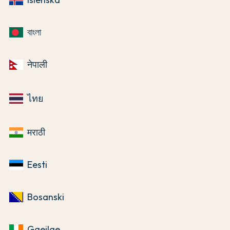
বাংলা
नेपाली
ไทย
मराठी
Eesti
Bosanski
Gaeilge