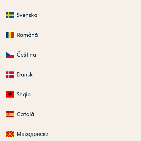
Svenska
Română
Čeština
Dansk
Shqip
Català
Македонски