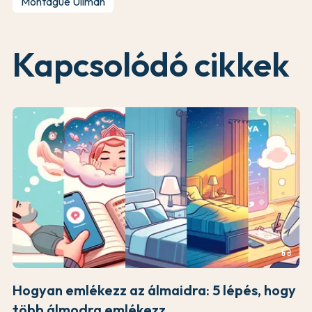
Montague Ullman
Kapcsolódó cikkek
headphones
Hogyan emlékezz az álmaidra: 5 lépés, hogy
több álmodra emlékezz