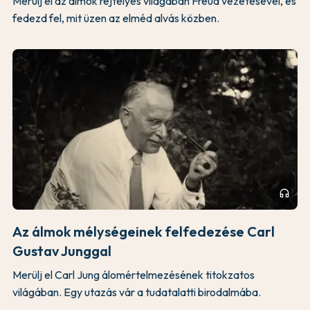
Merülj el az álmok rejtélyes világában Freud vezetésével, és
fedezd fel, mit üzen az elméd alvás közben.
headphones
Az álmok mélységeinek felfedezése Carl
Gustav Junggal
Merülj el Carl Jung álomértelmezésének titokzatos
világában. Egy utazás vár a tudatalatti birodalmába.