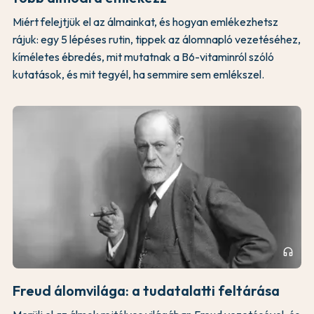
Miért felejtjük el az álmainkat, és hogyan emlékezhetsz
rájuk: egy 5 lépéses rutin, tippek az álomnapló vezetéséhez,
kíméletes ébredés, mit mutatnak a B6-vitaminról szóló
kutatások, és mit tegyél, ha semmire sem emlékszel.
headphones
Freud álomvilága: a tudatalatti feltárása