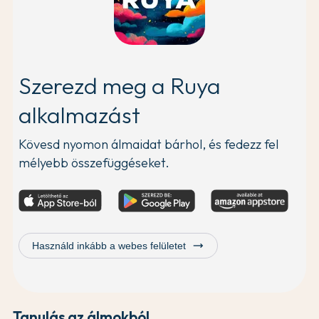
Szerezd meg a Ruya
alkalmazást
Kövesd nyomon álmaidat bárhol, és fedezz fel
mélyebb összefüggéseket.
trending_flat
Használd inkább a webes felületet
Tanulás az álmokból