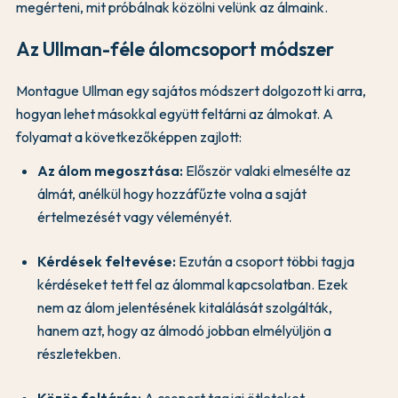
megérteni, mit próbálnak közölni velünk az álmaink.
Az Ullman-féle álomcsoport módszer
Montague Ullman egy sajátos módszert dolgozott ki arra,
hogyan lehet másokkal együtt feltárni az álmokat. A
folyamat a következőképpen zajlott:
Az álom megosztása:
Először valaki elmesélte az
álmát, anélkül hogy hozzáfűzte volna a saját
értelmezését vagy véleményét.
Kérdések feltevése:
Ezután a csoport többi tagja
kérdéseket tett fel az álommal kapcsolatban. Ezek
nem az álom jelentésének kitalálását szolgálták,
hanem azt, hogy az álmodó jobban elmélyüljön a
részletekben.