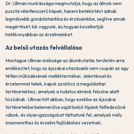
Dr. Ullman munkássága megmutatja, hogy az álmok nem
puszta véletlenszerű képek, hanem betekintést adnak
legmélyebb gondolatainkba és érzéseinkbe, segítve annak
megértését, kik vagyunk, és hogyan kezelhetjük
hatékonyabban az érzelmeinket.
Az belső utazás felvállalása
Montague Ullman öröksége az álomkutatás területén arra
emlékeztet, hogy az éjszakai utazásaink nem csupán az agy
tétlen működésének melléktermékei. Jelentéssel és
érzelemmel teliek, kapuk azokhoz a megoldatlan
történetekhez, amelyek a tudatos elménk felszíne alatt
húzódnak. Ullman hitt abban, hogy ezekbe az éjszakai
történetekbe belemerülve saját belső tájaink felfedezőivé
válunk, és olyan igazságokat tárhatunk fel, amelyek mély
önismerethez és érzelmi fejlődéshez vezetnek.