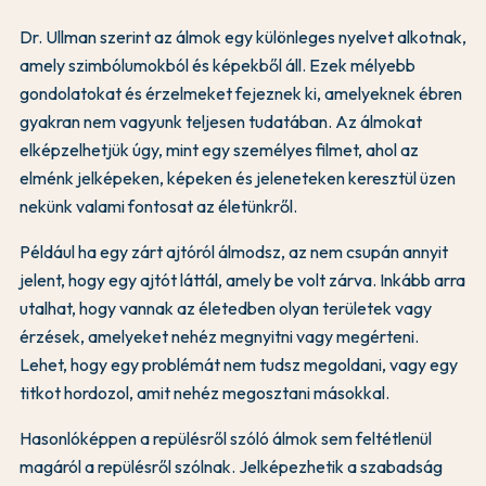
Dr. Ullman szerint az álmok egy különleges nyelvet alkotnak,
amely szimbólumokból és képekből áll. Ezek mélyebb
gondolatokat és érzelmeket fejeznek ki, amelyeknek ébren
gyakran nem vagyunk teljesen tudatában. Az álmokat
elképzelhetjük úgy, mint egy személyes filmet, ahol az
elménk jelképeken, képeken és jeleneteken keresztül üzen
nekünk valami fontosat az életünkről.
Például ha egy zárt ajtóról álmodsz, az nem csupán annyit
jelent, hogy egy ajtót láttál, amely be volt zárva. Inkább arra
utalhat, hogy vannak az életedben olyan területek vagy
érzések, amelyeket nehéz megnyitni vagy megérteni.
Lehet, hogy egy problémát nem tudsz megoldani, vagy egy
titkot hordozol, amit nehéz megosztani másokkal.
Hasonlóképpen a repülésről szóló álmok sem feltétlenül
magáról a repülésről szólnak. Jelképezhetik a szabadság