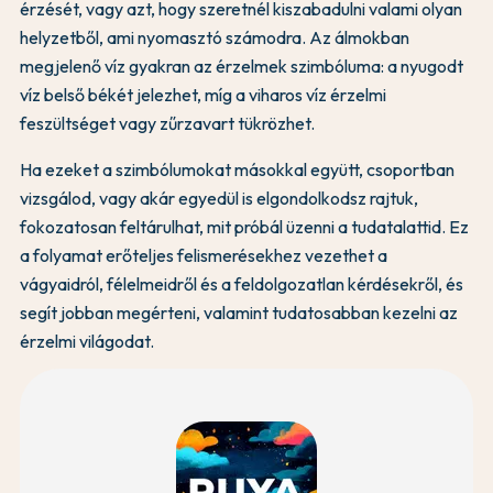
érzését, vagy azt, hogy szeretnél kiszabadulni valami olyan
helyzetből, ami nyomasztó számodra. Az álmokban
megjelenő víz gyakran az érzelmek szimbóluma: a nyugodt
víz belső békét jelezhet, míg a viharos víz érzelmi
feszültséget vagy zűrzavart tükrözhet.
Ha ezeket a szimbólumokat másokkal együtt, csoportban
vizsgálod, vagy akár egyedül is elgondolkodsz rajtuk,
fokozatosan feltárulhat, mit próbál üzenni a tudatalattid. Ez
a folyamat erőteljes felismerésekhez vezethet a
vágyaidról, félelmeidről és a feldolgozatlan kérdésekről, és
segít jobban megérteni, valamint tudatosabban kezelni az
érzelmi világodat.