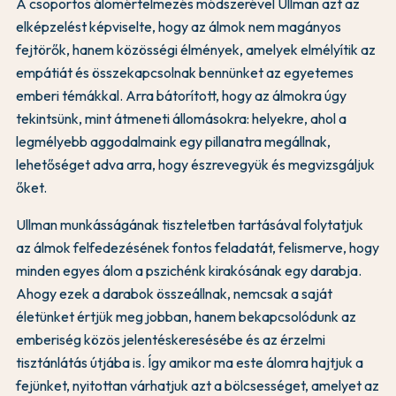
A csoportos álomértelmezés módszerével Ullman azt az
elképzelést képviselte, hogy az álmok nem magányos
fejtörők, hanem közösségi élmények, amelyek elmélyítik az
empátiát és összekapcsolnak bennünket az egyetemes
emberi témákkal. Arra bátorított, hogy az álmokra úgy
tekintsünk, mint átmeneti állomásokra: helyekre, ahol a
legmélyebb aggodalmaink egy pillanatra megállnak,
lehetőséget adva arra, hogy észrevegyük és megvizsgáljuk
őket.
Ullman munkásságának tiszteletben tartásával folytatjuk
az álmok felfedezésének fontos feladatát, felismerve, hogy
minden egyes álom a pszichénk kirakósának egy darabja.
Ahogy ezek a darabok összeállnak, nemcsak a saját
életünket értjük meg jobban, hanem bekapcsolódunk az
emberiség közös jelentéskeresésébe és az érzelmi
tisztánlátás útjába is. Így amikor ma este álomra hajtjuk a
fejünket, nyitottan várhatjuk azt a bölcsességet, amelyet az