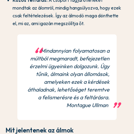
Közös feltárás:
A csoport tagjai ötleteket
mondtak az álomról, mindig hangsúlyozva, hogy ezek
csak feltételezések. Így az álmodó maga dönthette
el, mi az, ami igazán megszólítja őt.
Mindannyian folyamatosan a
múltból megmaradt, befejezetlen
érzelmi ügyeinken dolgozunk. Úgy
tűnik, álmaink olyan állomások,
amelyeken ezek a kérdések
áthaladnak, lehetőséget teremtve
a felismerésre és a feltárásra.
Montague Ullman
Mit jelentenek az álmok