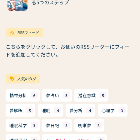
る5つのステップ
rss_feed
RSSフィード
こちらをクリックして、お使いのRSSリーダーにフィー
ドを追加してください。
loyalty
人気のタグ
精神分析
夢占い
潜在意識
6
5
5
夢解釈
睡眠
夢分析
心理学
5
4
4
3
睡眠科学
夢日記
明晰夢
3
3
3