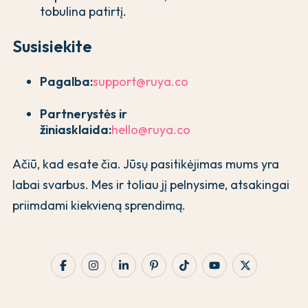
tobulina patirtį.
Susisiekite
Pagalba:
support@ruya.co
Partnerystės ir
žiniasklaida:
hello@ruya.co
Ačiū, kad esate čia. Jūsų pasitikėjimas mums yra
labai svarbus. Mes ir toliau jį pelnysime, atsakingai
priimdami kiekvieną sprendimą.