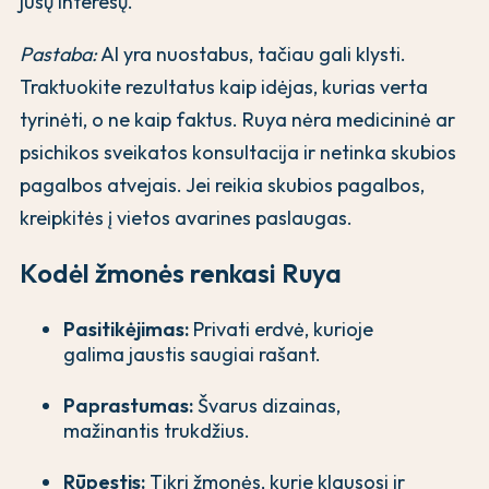
jūsų interesų.
Pastaba:
AI yra nuostabus, tačiau gali klysti.
Traktuokite rezultatus kaip idėjas, kurias verta
tyrinėti, o ne kaip faktus. Ruya nėra medicininė ar
psichikos sveikatos konsultacija ir netinka skubios
pagalbos atvejais. Jei reikia skubios pagalbos,
kreipkitės į vietos avarines paslaugas.
Kodėl žmonės renkasi Ruya
Pasitikėjimas:
Privati erdvė, kurioje
galima jaustis saugiai rašant.
Paprastumas:
Švarus dizainas,
mažinantis trukdžius.
Rūpestis:
Tikri žmonės, kurie klausosi ir