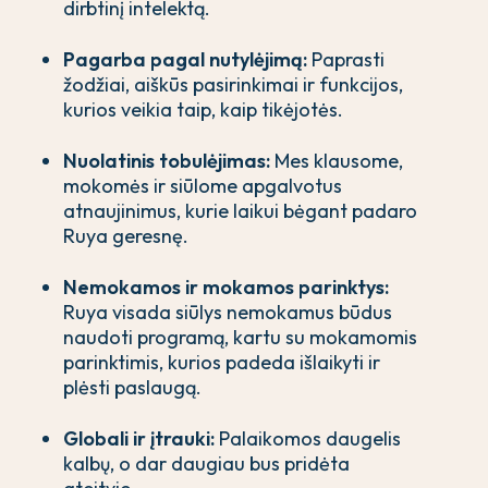
dirbtinį intelektą.
Pagarba pagal nutylėjimą:
Paprasti
žodžiai, aiškūs pasirinkimai ir funkcijos,
kurios veikia taip, kaip tikėjotės.
Nuolatinis tobulėjimas:
Mes klausome,
mokomės ir siūlome apgalvotus
atnaujinimus, kurie laikui bėgant padaro
Ruya geresnę.
Nemokamos ir mokamos parinktys:
Ruya visada siūlys nemokamus būdus
naudoti programą, kartu su mokamomis
parinktimis, kurios padeda išlaikyti ir
plėsti paslaugą.
Globali ir įtrauki:
Palaikomos daugelis
kalbų, o dar daugiau bus pridėta