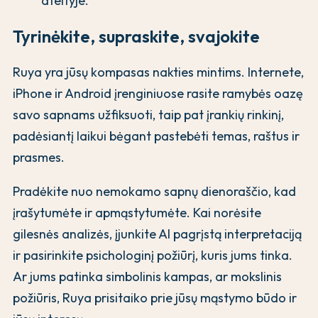
ateityje.
Tyrinėkite, supraskite, svajokite
Ruya yra jūsų kompasas nakties mintims. Internete,
iPhone ir Android įrenginiuose rasite ramybės oazę
savo sapnams užfiksuoti, taip pat įrankių rinkinį,
padėsiantį laikui bėgant pastebėti temas, raštus ir
prasmes.
Pradėkite nuo nemokamo sapnų dienoraščio, kad
įrašytumėte ir apmąstytumėte. Kai norėsite
gilesnės analizės, įjunkite AI pagrįstą interpretaciją
ir pasirinkite psichologinį požiūrį, kuris jums tinka.
Ar jums patinka simbolinis kampas, ar mokslinis
požiūris, Ruya prisitaiko prie jūsų mąstymo būdo ir