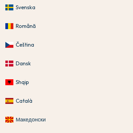
Svenska
Română
Čeština
Dansk
Shqip
Català
Македонски