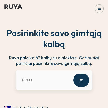
menu
Pasirinkite savo gimtąją
kalbą
Ruya palaiko 62 kalbų su dialektais. Geriausiai
patirčiai pasirinkite savo gimtąją kalbą.
filter_list