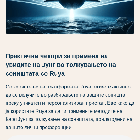
Практични чекори за примена на
увидите на Јунг во толкувањето на
соништата со Ruya
Со користење на платформата Ruya, можете активно
да се вклучите во разбирањето на вашите соништа
преку уникатен и персонализиран пристап. Еве како да
ја користите Ruya за да ги примените методите на
Карл Јунг за толкување на соништата, прилагодени на
вашите лични преференции: