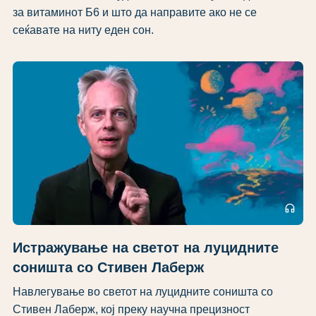
за витаминот Б6 и што да направите ако не се
сеќавате на ниту еден сон.
headphones
Истражување на светот на луцидните
соништа со Стивен Лаберж
Навлегување во светот на луцидните соништа со
Стивен Лаберж, кој преку научна прецизност