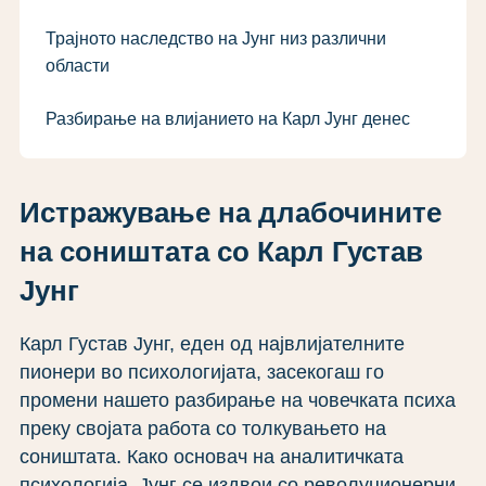
Трајното наследство на Јунг низ различни
области
Разбирање на влијанието на Карл Јунг денес
Истражување на длабочините
на соништата со Карл Густав
Јунг
Карл Густав Јунг, еден од највлијателните
пионери во психологијата, засекогаш го
промени нашето разбирање на човечката психа
преку својата работа со толкувањето на
соништата. Како основач на аналитичката
психологија, Јунг се издвои со револуционерни