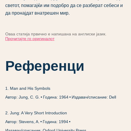
светот, помагајќи им подобро да се разберат себеси и
да пронајдат внатрешен мир.
Оваа статија првично е напишана на англиски јазик.
Прочитајте го оригиналот
Референци
1
.
Man and His Symbols
Автор: Jung, C. G.
Година: 1964
Издавач/списание: Dell
2
.
Jung: A Very Short Introduction
Автор: Stevens, A.
Година: 1994
Издавач/списание: Oxford University Press