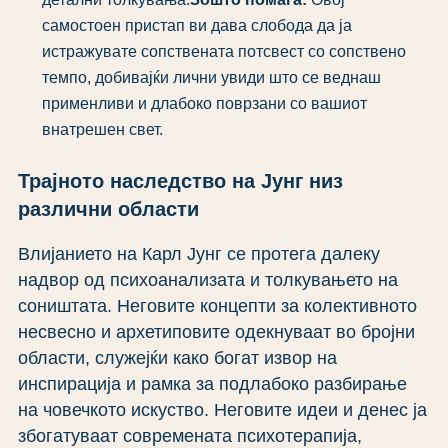
самостоен пристап ви дава слобода да ја
истражувате сопствената потсвест со сопствено
темпо, добивајќи лични увиди што се веднаш
применливи и длабоко поврзани со вашиот
внатрешен свет.
Трајното наследство на Јунг низ
различни области
Влијанието на Карл Јунг се протега далеку
надвор од психоанализата и толкувањето на
соништата. Неговите концепти за колективното
несвесно и архетиповите одекнуваат во бројни
области, служејќи како богат извор на
инспирација и рамка за подлабоко разбирање
на човечкото искуство. Неговите идеи и денес ја
збогатуваат современата психотерапија,