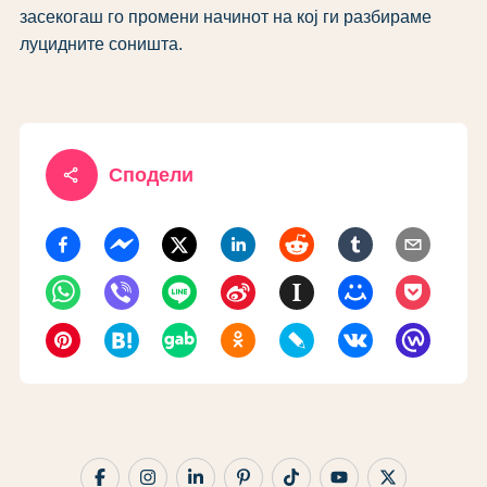
засекогаш го промени начинот на кој ги разбираме
луцидните соништа.
share
Сподели