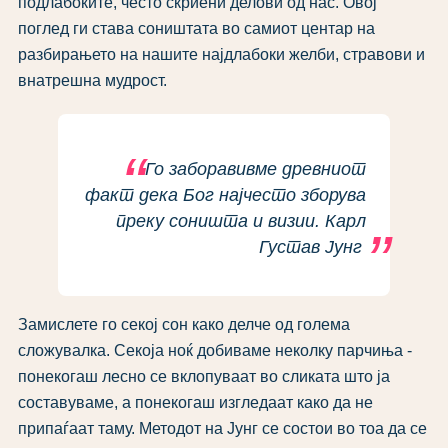
подлабоките, често скриени делови од нас. Овој
поглед ги става соништата во самиот центар на
разбирањето на нашите најдлабоки желби, стравови и
внатрешна мудрост.
Го заборавивме древниот
факт дека Бог најчесто зборува
преку соништа и визии. Карл
Густав Јунг
Замислете го секој сон како делче од голема
сложувалка. Секоја ноќ добиваме неколку парчиња -
понекогаш лесно се вклопуваат во сликата што ја
составуваме, а понекогаш изгледаат како да не
припаѓаат таму. Методот на Јунг се состои во тоа да се