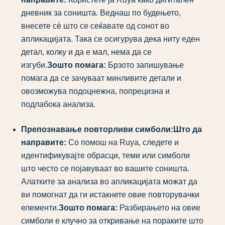
дневник за соништа. Веднаш по будењето,
внесете сè што се сеќавате од сонот во
апликацијата. Така се осигурува дека ниту еден
детал, колку и да е мал, нема да се
изгуби.
Зошто помага:
Брзото запишување
помага да се зачуваат минливите детали и
овозможува подоцнежна, попрецизна и
подлабока анализа.
Препознавање повторливи симболи:
Што да
направите:
Со помош на Ruya, следете и
идентификувајте обрасци, теми или симболи
што често се појавуваат во вашите соништа.
Алатките за анализа во апликацијата можат да
ви помогнат да ги истакнете овие повторувачки
елементи.
Зошто помага:
Разбирањето на овие
симболи е клучно за откривање на пораките што