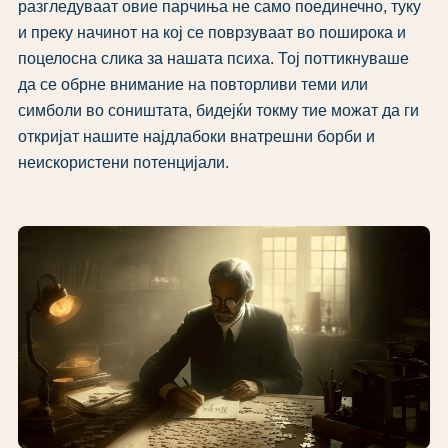
разгледуваат овие парчиња не само поединечно, туку
и преку начинот на кој се поврзуваат во поширока и
поцелосна слика за нашата психа. Тој поттикнуваше
да се обрне внимание на повторливи теми или
симболи во соништата, бидејќи токму тие можат да ги
откријат нашите најдлабоки внатрешни борби и
неискористени потенцијали.