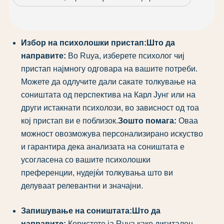
Избор на психолошки пристап:
Што да
направите:
Во Ruya, изберете психолог чиј
пристап најмногу одговара на вашите потреби.
Можете да одлучите дали сакате толкување на
соништата од перспектива на Карл Јунг или на
други истакнати психолози, во зависност од тоа
кој пристап ви е поблизок.
Зошто помага:
Оваа
можност овозможува персонализирано искуство
и гарантира дека анализата на соништата е
усогласена со вашите психолошки
преференции, нудејќи толкувања што ви
делуваат релевантни и значајни.
Запишување на соништата:
Што да
направите:
Користете ја Ruya како дигитален