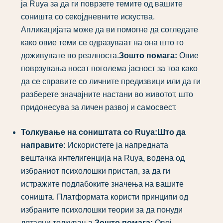
ја Ruya за да ги поврзете темите од вашите
соништа со секојдневните искуства.
Апликацијата може да ви помогне да согледате
како овие теми се одразуваат на она што го
доживувате во реалноста.
Зошто помага:
Овие
поврзувања носат поголема јасност за тоа како
да се справите со личните предизвици или да ги
разберете значајните настани во животот, што
придонесува за личен развој и самосвест.
Толкување на соништата со Ruya:
Што да
направите:
Искористете ја напредната
вештачка интелигенција на Ruya, водена од
избраниот психолошки пристап, за да ги
истражите подлабоките значења на вашите
соништа. Платформата користи принципи од
избраните психолошки теории за да понуди
детални толкувања.
Зошто помага:
Овој