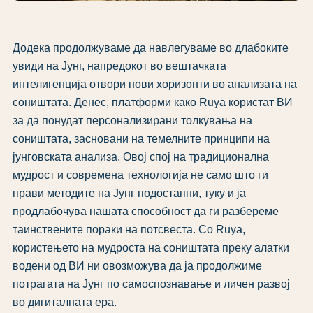
Додека продолжуваме да навлегуваме во длабоките
увиди на Јунг, напредокот во вештачката
интелигенција отвори нови хоризонти во анализата на
соништата. Денес, платформи како Ruya користат ВИ
за да понудат персонализирани толкувања на
соништата, засновани на темелните принципи на
јунговската анализа. Овој спој на традиционална
мудрост и современа технологија не само што ги
прави методите на Јунг подостапни, туку и ја
продлабочува нашата способност да ги разбереме
таинствените пораки на потсвеста. Со Ruya,
користењето на мудроста на соништата преку алатки
водени од ВИ ни овозможува да ја продолжиме
потрагата на Јунг по самоспознавање и личен развој
во дигиталната ера.