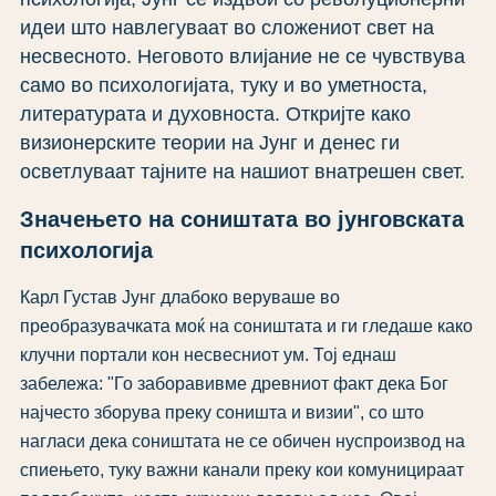
идеи што навлегуваат во сложениот свет на
несвесното. Неговото влијание не се чувствува
само во психологијата, туку и во уметноста,
литературата и духовноста. Откријте како
визионерските теории на Јунг и денес ги
осветлуваат тајните на нашиот внатрешен свет.
Значењето на соништата во јунговската
психологија
Карл Густав Јунг длабоко веруваше во
преобразувачката моќ на соништата и ги гледаше како
клучни портали кон несвесниот ум. Тој еднаш
забележа: "Го заборавивме древниот факт дека Бог
најчесто зборува преку соништа и визии", со што
нагласи дека соништата не се обичен нуспроизвод на
спиењето, туку важни канали преку кои комуницираат