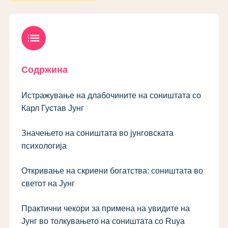
list
Содржина
Истражување на длабочините на соништата со
Карл Густав Јунг
Значењето на соништата во јунговската
психологија
Откривање на скриени богатства: соништата во
светот на Јунг
Практични чекори за примена на увидите на
Јунг во толкувањето на соништата со Ruya