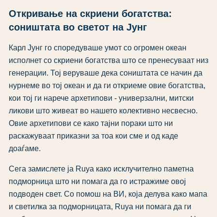
Откривање на скриени богатства:
соништата во светот на Јунг
Карл Јунг го споредуваше умот со огромен океан
исполнет со скриени богатства што се пренесуваат низ
генерации. Тој веруваше дека соништата се начин да
нурнеме во тој океан и да ги откриеме овие богатства,
кои тој ги нарече архетипови - универзални, митски
ликови што живеат во нашето колективно несвесно.
Овие архетипови се како тајни пораки што ни
раскажуваат приказни за тоа кои сме и од каде
доаѓаме.
Сега замислете ја Ruya како исклучително паметна
подморница што ни помага да го истражиме овој
подводен свет. Со помош на ВИ, која делува како мапа
и светилка за подморницата, Ruya ни помага да ги