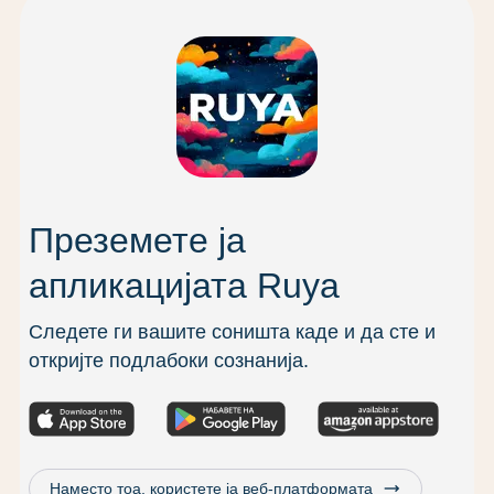
Преземете ја
апликацијата Ruya
Следете ги вашите соништа каде и да сте и
откријте подлабоки сознанија.
trending_flat
Наместо тоа, користете ја веб-платформата