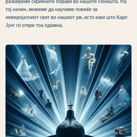
разбереме скриените пораки во нашите соништа. На
тој начин, можеме да научиме повеќе за
неверојатниот свет во нашиот ум, исто како што Карл
Јунг го откри тоа одамна.