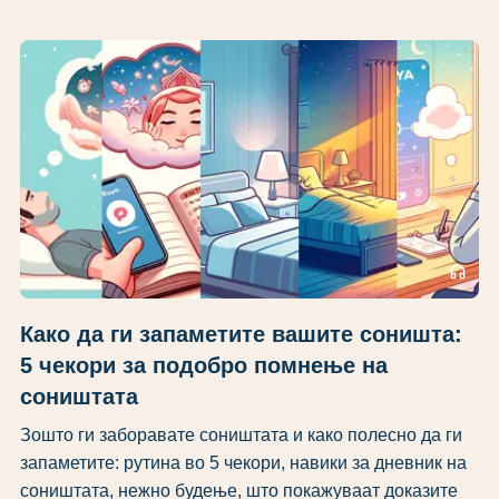
headphones
Како да ги запаметите вашите соништа:
5 чекори за подобро помнење на
соништата
Зошто ги заборавате соништата и како полесно да ги
запаметите: рутина во 5 чекори, навики за дневник на
соништата, нежно будење, што покажуваат доказите