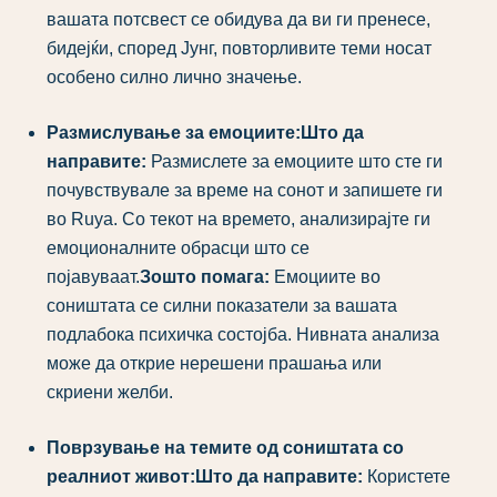
вашата потсвест се обидува да ви ги пренесе,
бидејќи, според Јунг, повторливите теми носат
особено силно лично значење.
Размислување за емоциите:
Што да
направите:
Размислете за емоциите што сте ги
почувствувале за време на сонот и запишете ги
во Ruya. Со текот на времето, анализирајте ги
емоционалните обрасци што се
појавуваат.
Зошто помага:
Емоциите во
соништата се силни показатели за вашата
подлабока психичка состојба. Нивната анализа
може да открие нерешени прашања или
скриени желби.
Поврзување на темите од соништата со
реалниот живот:
Што да направите:
Користете