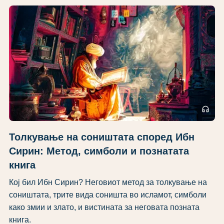
headphones
Толкување на соништата според Ибн
Сирин: Метод, симболи и познатата
книга
Кој бил Ибн Сирин? Неговиот метод за толкување на
соништата, трите вида соништа во исламот, симболи
како змии и злато, и вистината за неговата позната
книга.