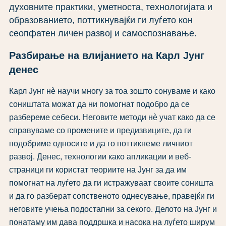
духовните практики, уметноста, технологијата и
образованието, поттикнувајќи ги луѓето кон
сеопфатен личен развој и самоспознавање.
Разбирање на влијанието на Карл Јунг
денес
Карл Јунг нè научи многу за тоа зошто сонуваме и како
соништата можат да ни помогнат подобро да се
разбереме себеси. Неговите методи нè учат како да се
справуваме со промените и предизвиците, да ги
подобриме односите и да го поттикнеме личниот
развој. Денес, технологии како апликации и веб-
страници ги користат теориите на Јунг за да им
помогнат на луѓето да ги истражуваат своите соништа
и да го разберат сопственото однесување, правејќи ги
неговите учења подостапни за секого. Делото на Јунг и
понатаму им дава поддршка и насока на луѓето ширум