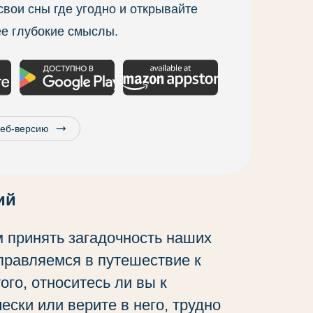
вои сны где угодно и открывайте
ее глубокие смыслы.
trending_flat
веб-версию
ий
 принять загадочность наших
тправляемся в путешествие к
го, относитесь ли вы к
ски или верите в него, трудно