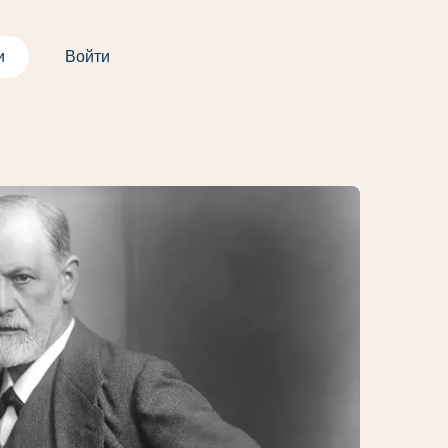
и
Войти