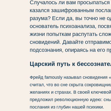
Случалось ли вам просыпаться п
казался зашифрованным посла
разума? Если да, вы точно не о
основатель психоанализа, посв
жизни попыткам распутать слож
сновидений. Давайте отправим
подсознания, опираясь на его 
Царский путь к бессознат
Фрейд famously называл сновидения «
считал, что во сне скрыта сокровищни
желаниях и страхах. В своей ключево
предложил революционную идею: сны 
послания из глубин нашей психики.