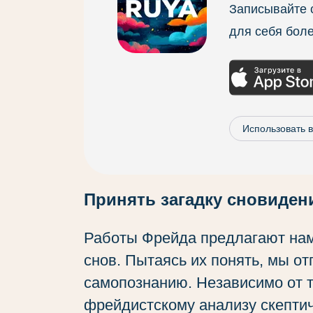
Записывайте с
для себя бол
Использовать 
Принять загадку сновиден
Работы Фрейда предлагают нам
снов. Пытаясь их понять, мы о
самопознанию. Независимо от то
фрейдистскому анализу скептиче