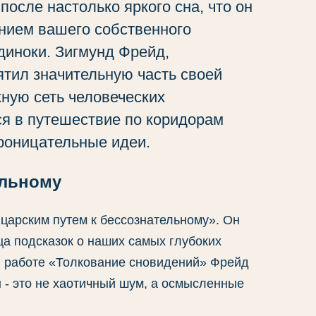
осле настолько яркого сна, что он
нием вашего собственного
диноки. Зигмунд Фрейд,
ятил значительную часть своей
ную сеть человеческих
ся в путешествие по коридорам
проницательные идеи.
ельному
царским путем к бессознательному». Он
ца подсказок о наших самых глубоких
й работе «Толкование сновидений» Фрейд
- это не хаотичный шум, а осмысленные