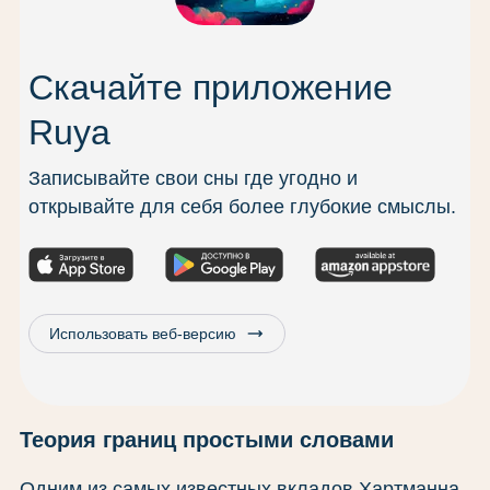
Скачайте приложение
Ruya
Записывайте свои сны где угодно и
открывайте для себя более глубокие смыслы.
trending_flat
Использовать веб-версию
Теория границ простыми словами
Одним из самых известных вкладов Хартманна