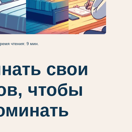
ремя чтения: 9 мин.
инать свои
ов, чтобы
оминать