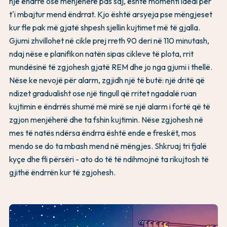
një ëndrre ose menjëherë pas saj, është momenti ideal për
t'i mbajtur mend ëndrrat. Kjo është arsyeja pse mëngjeset
kur fle pak më gjatë shpesh sjellin kujtimet më të gjalla.
Gjumi zhvillohet në cikle prej rreth 90 deri në 110 minutash,
ndaj nëse e planifikon natën sipas cikleve të plota, rrit
mundësinë të zgjohesh gjatë REM dhe jo nga gjumi i thellë.
Nëse ke nevojë për alarm, zgjidh një të butë: një dritë që
ndizet gradualisht ose një tingull që rritet ngadalë ruan
kujtimin e ëndrrës shumë më mirë se një alarm i fortë që të
zgjon menjëherë dhe ta fshin kujtimin. Nëse zgjohesh në
mes të natës ndërsa ëndrra është ende e freskët, mos
mendo se do ta mbash mend në mëngjes. Shkruaj tri fjalë
kyçe dhe fli përsëri - ato do të të ndihmojnë ta rikujtosh të
gjithë ëndrrën kur të zgjohesh.