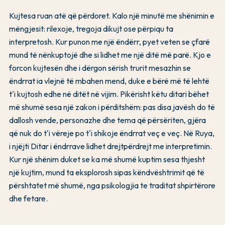
Kujtesa ruan atë që përdoret. Kalo një minutë me shënimin e
mëngjesit: rilexoje, tregoja dikujt ose përpiqu ta
interpretosh. Kur punon me një ëndërr, pyet veten se çfarë
mund të nënkuptojë dhe si lidhet me një ditë më parë. Kjo e
forcon kujtesën dhe i dërgon sërish trurit mesazhin se
ëndrrat ia vlejnë të mbahen mend, duke e bërë më të lehtë
t'i kujtosh edhe në ditët në vijim. Pikërisht këtu ditari bëhet
më shumë sesa një zakon i përditshëm: pas disa javësh do të
dallosh vende, personazhe dhe tema që përsëriten, gjëra
që nuk do t'i vëreje po t'i shikoje ëndrrat veç e veç. Në Ruya,
i njëjti Ditar i ëndrrave lidhet drejtpërdrejt me interpretimin.
Kur një shënim duket se ka më shumë kuptim sesa thjesht
një kujtim, mund ta eksplorosh sipas këndvështrimit që të
përshtatet më shumë, nga psikologjia te traditat shpirtërore
dhe fetare.