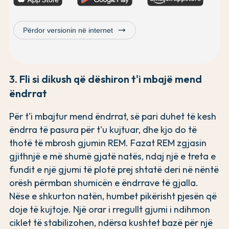
trending_flat
Përdor versionin në internet
3. Fli si dikush që dëshiron t'i mbajë mend
ëndrrat
Për t'i mbajtur mend ëndrrat, së pari duhet të kesh
ëndrra të pasura për t'u kujtuar, dhe kjo do të
thotë të mbrosh gjumin REM. Fazat REM zgjasin
gjithnjë e më shumë gjatë natës, ndaj një e treta e
fundit e një gjumi të plotë prej shtatë deri në nëntë
orësh përmban shumicën e ëndrrave të gjalla.
Nëse e shkurton natën, humbet pikërisht pjesën që
doje të kujtoje. Një orar i rregullt gjumi i ndihmon
ciklet të stabilizohen, ndërsa kushtet bazë për një