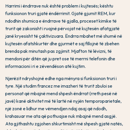
Harrimi i ëndrrave nuk është problem i kujtesës; kështu
funksionon truri gjatë ëndërrimit. Gjatë gjumit REM, kur
ndodhin shumica e ëndrrave të gjalla, proceset kimike të
trurit që zakonisht i ruajnë përvojat në kujtesën afatgjatë
janë kryesisht të çaktivizuara. Ëndrra mbahet më shumë në
kujtesën afatshkurtër dhe gjurmët e saj fillojnë të zbehen
brenda pak minutash pas zgjimit. Mjafton të lëvizni, të
mendoni për ditën që ju pret ose të merrni telefonin dhe
informacioni i ri e zëvendëson atë kujtim.
Njerëzit ndryshojnë edhe nga mënyra si funksionon truri i
tyre. Një studim francez me imazheri të trurit zbuloi se
personat që mbajnë mend shpesh ëndrrat (rreth pesë në
javë) kanë aktivitet më të lartë në nyjën temporoparietale,
një zonë e lidhur me vëmendjen ndaj asaj që ndodh,
krahasuar me ata që pothuajse nuk mbajnë mend asgjë.
Ata gjithashtu zgjohen shkurtimisht më shpesh gjatë natës,