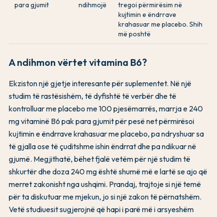
para gjumit
ndihmojë
tregoi përmirësim në
kujtimin e ëndrrave
krahasuar me placebo. Shih
më poshtë
A ndihmon vërtet vitamina B6?
Ekziston një gjetje interesante për suplementet. Në një
studim të rastësishëm, të dyfishtë të verbër dhe të
kontrolluar me placebo me 100 pjesëmarrës, marrja e 240
mg vitaminë B6 pak para gjumit për pesë net përmirësoi
kujtimin e ëndrrave krahasuar me placebo, pa ndryshuar sa
të gjalla ose të çuditshme ishin ëndrrat dhe pa ndikuar në
gjumë. Megjithatë, bëhet fjalë vetëm për një studim të
shkurtër dhe doza 240 mg është shumë më e lartë se ajo që
merret zakonisht nga ushqimi. Prandaj, trajtoje si një temë
për ta diskutuar me mjekun, jo si një zakon të përnatshëm.
Vetë studiuesit sugjerojnë që hapi i parë më i arsyeshëm