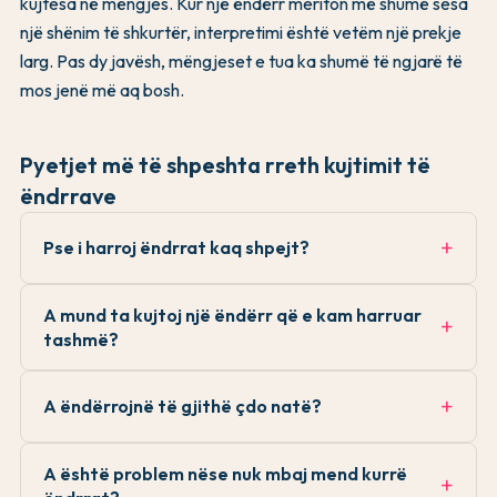
kujtesa në mëngjes. Kur një ëndërr meriton më shumë sesa
një shënim të shkurtër, interpretimi është vetëm një prekje
larg. Pas dy javësh, mëngjeset e tua ka shumë të ngjarë të
mos jenë më aq bosh.
Pyetjet më të shpeshta rreth kujtimit të
ëndrrave
Pse i harroj ëndrrat kaq shpejt?
A mund ta kujtoj një ëndërr që e kam harruar
tashmë?
A ëndërrojnë të gjithë çdo natë?
A është problem nëse nuk mbaj mend kurrë