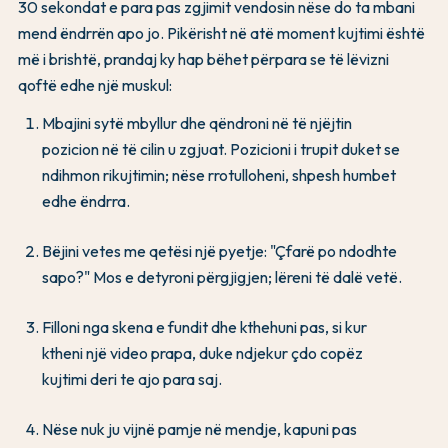
30 sekondat e para pas zgjimit vendosin nëse do ta mbani
mend ëndrrën apo jo. Pikërisht në atë moment kujtimi është
më i brishtë, prandaj ky hap bëhet përpara se të lëvizni
qoftë edhe një muskul:
Mbajini sytë mbyllur dhe qëndroni në të njëjtin
pozicion në të cilin u zgjuat. Pozicioni i trupit duket se
ndihmon rikujtimin; nëse rrotulloheni, shpesh humbet
edhe ëndrra.
Bëjini vetes me qetësi një pyetje: "Çfarë po ndodhte
sapo?" Mos e detyroni përgjigjen; lëreni të dalë vetë.
Filloni nga skena e fundit dhe kthehuni pas, si kur
ktheni një video prapa, duke ndjekur çdo copëz
kujtimi deri te ajo para saj.
Nëse nuk ju vijnë pamje në mendje, kapuni pas