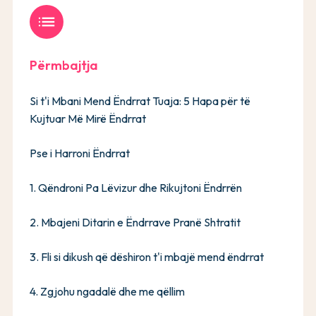
list
Përmbajtja
Si t'i Mbani Mend Ëndrrat Tuaja: 5 Hapa për të
Kujtuar Më Mirë Ëndrrat
Pse i Harroni Ëndrrat
1. Qëndroni Pa Lëvizur dhe Rikujtoni Ëndrrën
2. Mbajeni Ditarin e Ëndrrave Pranë Shtratit
3. Fli si dikush që dëshiron t'i mbajë mend ëndrrat
4. Zgjohu ngadalë dhe me qëllim