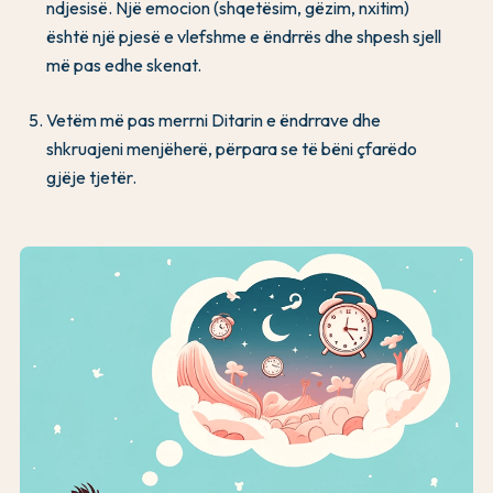
ndjesisë. Një emocion (shqetësim, gëzim, nxitim)
është një pjesë e vlefshme e ëndrrës dhe shpesh sjell
më pas edhe skenat.
Vetëm më pas merrni Ditarin e ëndrrave dhe
shkruajeni menjëherë, përpara se të bëni çfarëdo
gjëje tjetër.