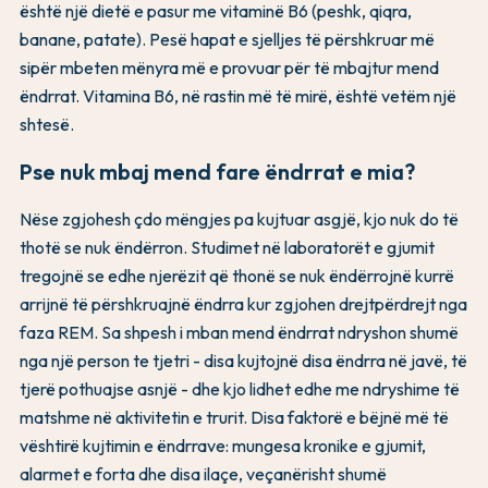
është një dietë e pasur me vitaminë B6 (peshk, qiqra,
banane, patate). Pesë hapat e sjelljes të përshkruar më
sipër mbeten mënyra më e provuar për të mbajtur mend
ëndrrat. Vitamina B6, në rastin më të mirë, është vetëm një
shtesë.
Pse nuk mbaj mend fare ëndrrat e mia?
Nëse zgjohesh çdo mëngjes pa kujtuar asgjë, kjo nuk do të
thotë se nuk ëndërron. Studimet në laboratorët e gjumit
tregojnë se edhe njerëzit që thonë se nuk ëndërrojnë kurrë
arrijnë të përshkruajnë ëndrra kur zgjohen drejtpërdrejt nga
faza REM. Sa shpesh i mban mend ëndrrat ndryshon shumë
nga një person te tjetri - disa kujtojnë disa ëndrra në javë, të
tjerë pothuajse asnjë - dhe kjo lidhet edhe me ndryshime të
matshme në aktivitetin e trurit. Disa faktorë e bëjnë më të
vështirë kujtimin e ëndrrave: mungesa kronike e gjumit,
alarmet e forta dhe disa ilaçe, veçanërisht shumë