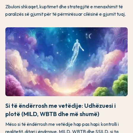
Zbuloni shkaqet, kuptimet dhe strategjitë e menaxhimit të
paralizës së gjumit për të përmirësuar cilësinë e gjumit tuaj.
Si të ëndërrosh me vetëdije: Udhëzuesi i
plotë (MILD, WBTB dhe më shumë)
Mëso si të ëndërrosh me vetëdije hap pas hapi: kontrolli i
realitetit, ditari i ëndrrave, MILD, WBTB dhe SSILD, si ta