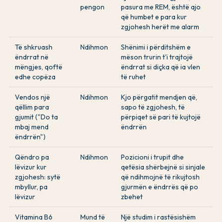
pengon
pasura me REM, është ajo
që humbet e para kur
zgjohesh herët me alarm
Të shkruash
Ndihmon
Shënimi i përditshëm e
ëndrrat në
mëson trurin t'i trajtojë
mëngjes, qoftë
ëndrrat si diçka që ia vlen
edhe copëza
të ruhet
Vendos një
Ndihmon
Kjo përgatit mendjen që,
qëllim para
sapo të zgjohesh, të
gjumit ("Do ta
përpiqet së pari të kujtojë
mbaj mend
ëndrrën
ëndrrën")
Qëndro pa
Ndihmon
Pozicioni i trupit dhe
lëvizur kur
qetësia shërbejnë si sinjale
zgjohesh: sytë
që ndihmojnë të rikujtosh
mbyllur, pa
gjurmën e ëndrrës që po
lëvizur
zbehet
Vitamina B6
Mund të
Një studim i rastësishëm