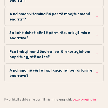
ëndrrat?
A ndihmon vitamina B6 për të mbajtur mend
ëndrrat?
Sa kohë duhet për të përmirësuar kujtimin e
ëndrrave?
Pse i mbaj mend ëndrrat vetëm kur zgjohem
papritur gjatë natës?
A ndihmojnë vërtet aplikacionet për ditarin e
ëndrrave?
Ky artikull është shkruar fillimisht në anglisht.
Lexo origjinalin