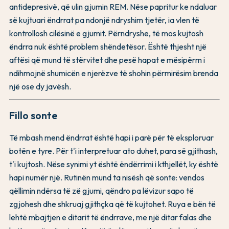
antidepresivë, që ulin gjumin REM. Nëse papritur ke ndaluar
së kujtuari ëndrrat pa ndonjë ndryshim tjetër, ia vlen të
kontrollosh cilësinë e gjumit. Përndryshe, të mos kujtosh
ëndrra nuk është problem shëndetësor. Është thjesht një
aftësi që mund të stërvitet dhe pesë hapat e mësipërm i
ndihmojnë shumicën e njerëzve të shohin përmirësim brenda
një ose dy javësh.
Fillo sonte
Të mbash mend ëndrrat është hapi i parë për të eksploruar
botën e tyre. Për t'i interpretuar ato duhet, para së gjithash,
t'i kujtosh. Nëse synimi yt është ëndërrimi i kthjellët, ky është
hapi numër një. Rutinën mund ta nisësh që sonte: vendos
qëllimin ndërsa të zë gjumi, qëndro pa lëvizur sapo të
zgjohesh dhe shkruaj gjithçka që të kujtohet. Ruya e bën të
lehtë mbajtjen e ditarit të ëndrrave, me një ditar falas dhe