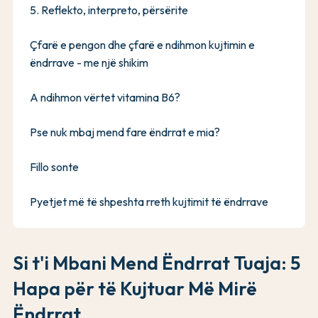
5. Reflekto, interpreto, përsërite
Çfarë e pengon dhe çfarë e ndihmon kujtimin e
ëndrrave - me një shikim
A ndihmon vërtet vitamina B6?
Pse nuk mbaj mend fare ëndrrat e mia?
Fillo sonte
Pyetjet më të shpeshta rreth kujtimit të ëndrrave
Si t'i Mbani Mend Ëndrrat Tuaja: 5
Hapa për të Kujtuar Më Mirë
Ëndrrat