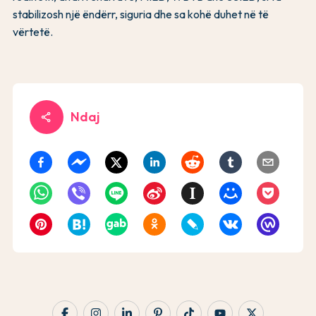
stabilizosh një ëndërr, siguria dhe sa kohë duhet në të
vërtetë.
Ndaj
share