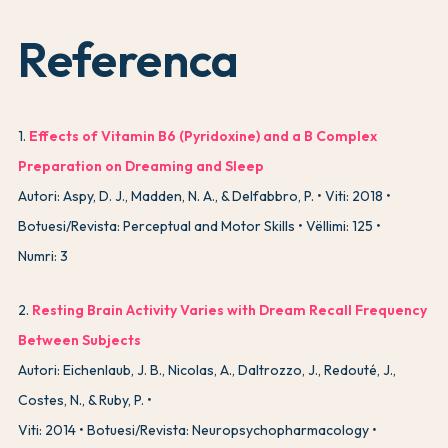
Referenca
1
.
Effects of Vitamin B6 (Pyridoxine) and a B Complex
Preparation on Dreaming and Sleep
Autori: Aspy, D. J., Madden, N. A., & Delfabbro, P.
Viti: 2018
Botuesi/Revista: Perceptual and Motor Skills
Vëllimi: 125
Numri: 3
2
.
Resting Brain Activity Varies with Dream Recall Frequency
Between Subjects
Autori: Eichenlaub, J. B., Nicolas, A., Daltrozzo, J., Redouté, J.,
Costes, N., & Ruby, P.
Viti: 2014
Botuesi/Revista: Neuropsychopharmacology