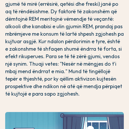
gjumë të mirë (errësirë, qetësi dhe freski) janë po
aq të rëndësishme. Dy faktorë të zakonshëm që
dëmtojnë REM meritojnë vëmendje të veçantë:
alkooli dhe kanabisi e ulin gjumin REM, prandaj pas
mbrëmjeve me konsum të lartë shpesh zgjohesh pa
kujtuar asgjë. Kur ndalon përdorimin e tyre, është
e zakonshme të shfaqen shumë ëndrra të forta, si
efekt rikuperues. Para se të të zërë gjumi, vendos
një synim. Thuaji vetes: "Nesër në mëngjes do t'i
mbaj mend ëndrrat e mia." Mund të tingëllojë
tepër e thjeshtë, por ky qëllim aktivizon kujtesën
prospektive dhe ndikon në atë që mendja përpiqet
të kujtojë e para sapo zgjohesh.