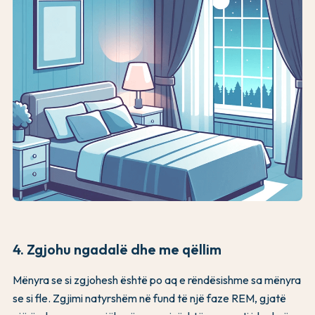
4. Zgjohu ngadalë dhe me qëllim
Mënyra se si zgjohesh është po aq e rëndësishme sa mënyra
se si fle. Zgjimi natyrshëm në fund të një faze REM, gjatë