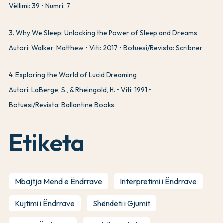
Vëllimi: 39
Numri: 7
3
.
Why We Sleep: Unlocking the Power of Sleep and Dreams
Autori: Walker, Matthew
Viti: 2017
Botuesi/Revista: Scribner
4
.
Exploring the World of Lucid Dreaming
Autori: LaBerge, S., & Rheingold, H.
Viti: 1991
Botuesi/Revista: Ballantine Books
Etiketa
Mbajtja Mend e Ëndrrave
Interpretimi i Ëndrrave
Kujtimi i Ëndrrave
Shëndeti i Gjumit