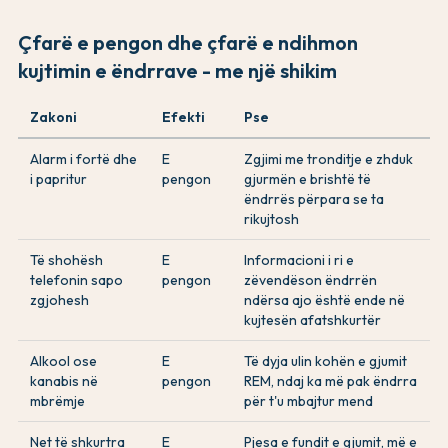
Çfarë e pengon dhe çfarë e ndihmon
kujtimin e ëndrrave - me një shikim
Zakoni
Efekti
Pse
Alarm i fortë dhe
E
Zgjimi me tronditje e zhduk
i papritur
pengon
gjurmën e brishtë të
ëndrrës përpara se ta
rikujtosh
Të shohësh
E
Informacioni i ri e
telefonin sapo
pengon
zëvendëson ëndrrën
zgjohesh
ndërsa ajo është ende në
kujtesën afatshkurtër
Alkool ose
E
Të dyja ulin kohën e gjumit
kanabis në
pengon
REM, ndaj ka më pak ëndrra
mbrëmje
për t'u mbajtur mend
Net të shkurtra
E
Pjesa e fundit e gjumit, më e