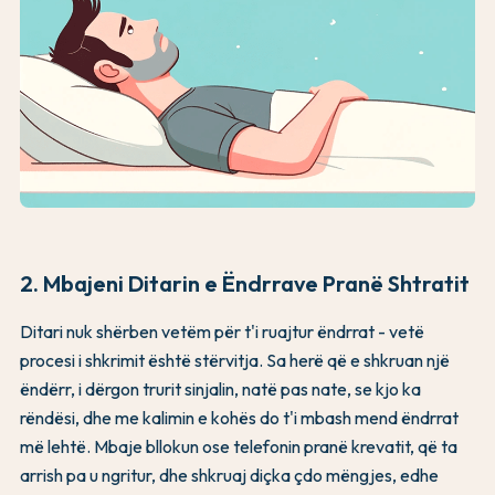
2. Mbajeni Ditarin e Ëndrrave Pranë Shtratit
Ditari nuk shërben vetëm për t'i ruajtur ëndrrat - vetë
procesi i shkrimit është stërvitja. Sa herë që e shkruan një
ëndërr, i dërgon trurit sinjalin, natë pas nate, se kjo ka
rëndësi, dhe me kalimin e kohës do t'i mbash mend ëndrrat
më lehtë. Mbaje bllokun ose telefonin pranë krevatit, që ta
arrish pa u ngritur, dhe shkruaj diçka çdo mëngjes, edhe