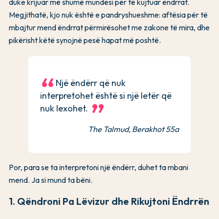
duke krijuar më shumë mundësi për të kujtuar ëndrrat.
Megjithatë, kjo nuk është e pandryshueshme: aftësia për të
mbajtur mend ëndrrat përmirësohet me zakone të mira, dhe
pikërisht këtë synojnë pesë hapat më poshtë.
Një ëndërr që nuk
interpretohet është si një letër që
nuk lexohet.
The Talmud, Berakhot 55a
Por, para se ta interpretoni një ëndërr, duhet ta mbani
mend. Ja si mund ta bëni.
1. Qëndroni Pa Lëvizur dhe Rikujtoni Ëndrrën