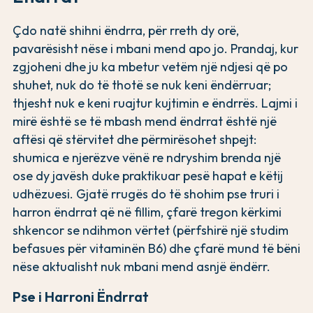
Çdo natë shihni ëndrra, për rreth dy orë,
pavarësisht nëse i mbani mend apo jo. Prandaj, kur
zgjoheni dhe ju ka mbetur vetëm një ndjesi që po
shuhet, nuk do të thotë se nuk keni ëndërruar;
thjesht nuk e keni ruajtur kujtimin e ëndrrës. Lajmi i
mirë është se të mbash mend ëndrrat është një
aftësi që stërvitet dhe përmirësohet shpejt:
shumica e njerëzve vënë re ndryshim brenda një
ose dy javësh duke praktikuar pesë hapat e këtij
udhëzuesi. Gjatë rrugës do të shohim pse truri i
harron ëndrrat që në fillim, çfarë tregon kërkimi
shkencor se ndihmon vërtet (përfshirë një studim
befasues për vitaminën B6) dhe çfarë mund të bëni
nëse aktualisht nuk mbani mend asnjë ëndërr.
Pse i Harroni Ëndrrat