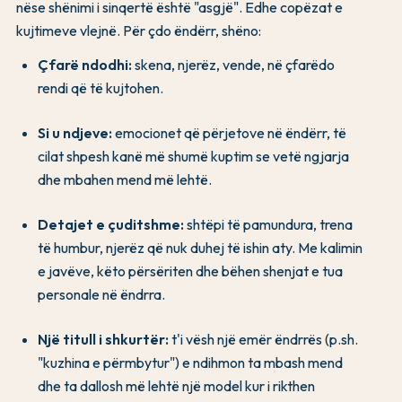
nëse shënimi i sinqertë është "asgjë". Edhe copëzat e
kujtimeve vlejnë. Për çdo ëndërr, shëno:
Çfarë ndodhi:
skena, njerëz, vende, në çfarëdo
rendi që të kujtohen.
Si u ndjeve:
emocionet që përjetove në ëndërr, të
cilat shpesh kanë më shumë kuptim se vetë ngjarja
dhe mbahen mend më lehtë.
Detajet e çuditshme:
shtëpi të pamundura, trena
të humbur, njerëz që nuk duhej të ishin aty. Me kalimin
e javëve, këto përsëriten dhe bëhen shenjat e tua
personale në ëndrra.
Një titull i shkurtër:
t'i vësh një emër ëndrrës (p.sh.
"kuzhina e përmbytur") e ndihmon ta mbash mend
dhe ta dallosh më lehtë një model kur i rikthen