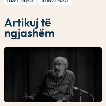
Ditari i Ëndrrave
Këshilla Praktike
Artikuj të
ngjashëm