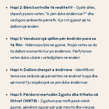
Hapi 2: Bëni kontrolle të realitetit
- Gjatë ditës,
shpesh pyesni veten: “A jam duke ëndërruar?” dhe
vëzhgoni ambientin përreth. Kjo rrit gjasat që ta
dalloni një ëndërr.
Hapi 3: Vendosni një qëllim për ëndrrën para se
të flini
- Ndërsa po bini në gjumë, thojini vetes se do
ta dalloni momentin kur po ëndërroni. Përfytyroni
veten duke u bërë i vetëdijshëm në ëndërr.
Hapi 4: Dalloni shenjat e ëndrrave
- Identifikoni
tema ose simbole që përsëriten në ëndrrat tuaja dhe
që mund t’ju sinjalizojnë se jeni duke ëndërruar.
Hapi 5: Përdorni metodën Zgjohu dhe Kthehu në
Shtrat (WBTB)
- Zgjohuni pas rreth pesë orësh
gjumë, qëndroni zgjuar për pak minuta dhe më pas