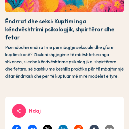
Ëndrrat dhe seksi: Kuptimi nga
këndvështrimi psikologjik, shpirtëror dhe
fetar
Pse ndodhin ëndrrat me përmbajtje seksuale dhe çfarë
kuptimi kanë? Zbuloni shpjegime të mbështetura nga
shkenca, si edhe këndvështrime psikologjike, shpirtërore
dhe fetare, së bashku me këshilla praktike për të mbajtur një
ditar ëndrrash dhe për të kuptuar më mirë modelet e tyre.
Ndaj
share