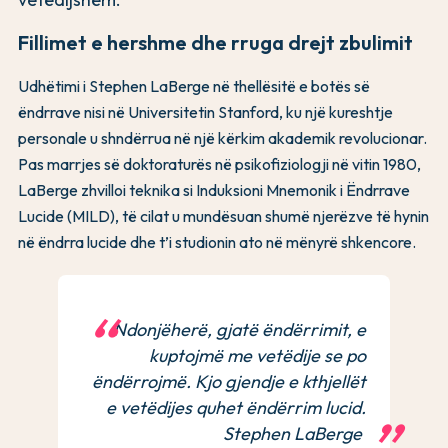
Fillimet e hershme dhe rruga drejt zbulimit
Udhëtimi i Stephen LaBerge në thellësitë e botës së
ëndrrave nisi në Universitetin Stanford, ku një kureshtje
personale u shndërrua në një kërkim akademik revolucionar.
Pas marrjes së doktoraturës në psikofiziologji në vitin 1980,
LaBerge zhvilloi teknika si Induksioni Mnemonik i Ëndrrave
Lucide (MILD), të cilat u mundësuan shumë njerëzve të hynin
në ëndrra lucide dhe t’i studionin ato në mënyrë shkencore.
Ndonjëherë, gjatë ëndërrimit, e
kuptojmë me vetëdije se po
ëndërrojmë. Kjo gjendje e kthjellët
e vetëdijes quhet ëndërrim lucid.
Stephen LaBerge