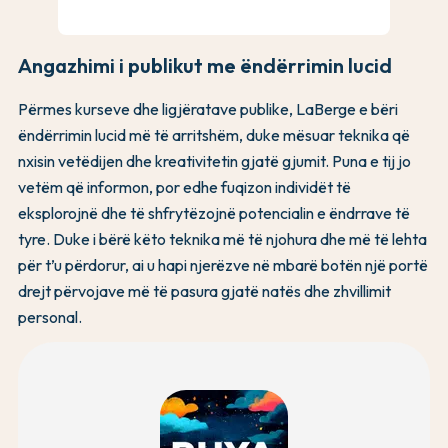
Angazhimi i publikut me ëndërrimin lucid
Përmes kurseve dhe ligjëratave publike, LaBerge e bëri
ëndërrimin lucid më të arritshëm, duke mësuar teknika që
nxisin vetëdijen dhe kreativitetin gjatë gjumit. Puna e tij jo
vetëm që informon, por edhe fuqizon individët të
eksplorojnë dhe të shfrytëzojnë potencialin e ëndrrave të
tyre. Duke i bërë këto teknika më të njohura dhe më të lehta
për t’u përdorur, ai u hapi njerëzve në mbarë botën një portë
drejt përvojave më të pasura gjatë natës dhe zhvillimit
personal.