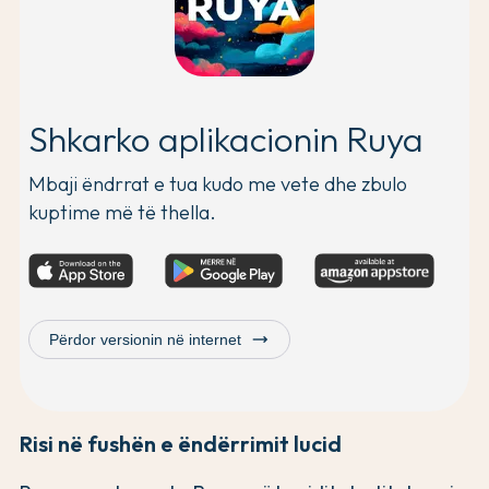
Shkarko aplikacionin Ruya
Mbaji ëndrrat e tua kudo me vete dhe zbulo
kuptime më të thella.
trending_flat
Përdor versionin në internet
Risi në fushën e ëndërrimit lucid