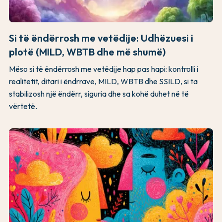
Si të ëndërrosh me vetëdije: Udhëzuesi i
plotë (MILD, WBTB dhe më shumë)
Mëso si të ëndërrosh me vetëdije hap pas hapi: kontrolli i
realitetit, ditari i ëndrrave, MILD, WBTB dhe SSILD, si ta
stabilizosh një ëndërr, siguria dhe sa kohë duhet në të
vërtetë.