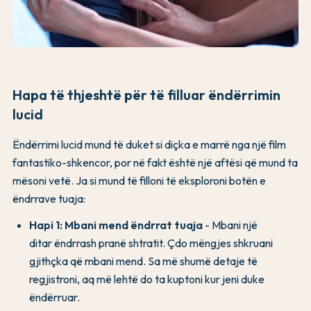
Hapa të thjeshtë për të filluar ëndërrimin
lucid
Ëndërrimi lucid mund të duket si diçka e marrë nga një film
fantastiko-shkencor, por në fakt është një aftësi që mund ta
mësoni vetë. Ja si mund të filloni të eksploroni botën e
ëndrrave tuaja:
Hapi 1: Mbani mend ëndrrat tuaja
- Mbani një
ditar ëndrrash pranë shtratit. Çdo mëngjes shkruani
gjithçka që mbani mend. Sa më shumë detaje të
regjistroni, aq më lehtë do ta kuptoni kur jeni duke
ëndërruar.