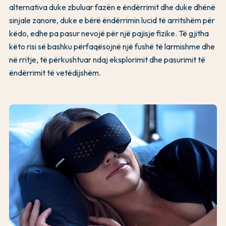
alternativa duke zbuluar fazën e ëndërrimit dhe duke dhënë
sinjale zanore, duke e bërë ëndërrimin lucid të arritshëm për
këdo, edhe pa pasur nevojë për një pajisje fizike. Të gjitha
këto risi së bashku përfaqësojnë një fushë të larmishme dhe
në rritje, të përkushtuar ndaj eksplorimit dhe pasurimit të
ëndërrimit të vetëdijshëm.