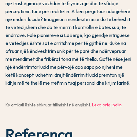
një trashëgimi që vazhdon të frymëzojë dhe të sfidojë
perceptimin tonë për realitetin. A keni përjetuar ndonjëherë
një ëndërr lucide? Imagjinoni mundësitë nëse do të bëheshit
të vetëdijshëm dhe do të merrnit kontrollin e botës suaj të
ëndrrave. Falë pionierëve si LaBerge, kjo gjendje intriguese
e vetëdijes është sot e arritshme për të gjithë ne, duke na
ofruar një këndvështrim unik për të parë dhe ndërvepruar
me mendimet dhe frikërat tona më të thella. Qoftë nëse jeni
një ëndërrimtar lucid me përvojë apo sapo po njiheni me
këtë koncept, udhëtimi drejt ëndërrimit lucid premton një
lidhje më të thellë me rrëfimin tuaj personal dhe krijimtarinë.
Ky artikull është shkruar fillimisht në anglisht.
Lexo origjinalin
Referenca