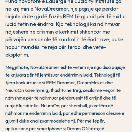
Puna novatore e LaBerge në Lucidity Institute çoi
në krijimin e NovaDreamer, një pajisje që përdor
sinjale drite gjatë fazës REM të gjumit për të nxitur
luciditetin në ëndrra. Kjo teknologji ka ndihmuar
ndjeshëm në afrimin e kërkimit shkencor me
përvojën personale të kontrollit të ëndrrave, duke
hapur mundësi të reja për terapi dhe vetë-
eksplorim.
Megjithatë, NovaDreamer është vetëm një nga disa pajisje
të krijuara për të lehtësuar ëndërrimin lucid. Teknologji të
tjera konkurruese si REM Dreamer, DreamMaker dhe
NeuroOn kanë hyrë gjithashtu në treg, secila me veçori të
ndryshme për të ndihmuar përdoruesit të arrijnë dhe të
ruajnë luciditetin. NeuroOn, për shembull, jo vetëm që
ndihmon në ëndërrimin lucid, por edhe përmirëson cilësinë e
gjumit duke analizuar modelet e tij. Për më tepër,
aplikacione për smartphone si Dream:ON ofrojnë