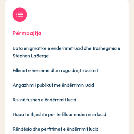
list
Përmbajtja
Bota enigmatike e ëndërrimit lucid dhe trashëgimia e
Stephen LaBerge
Fillimet e hershme dhe rruga drejt zbulimit
Angazhimi i publikut me ëndërrimin lucid
Risi në fushën e ëndërrimit lucid
Hapa të thjeshtë për të filluar ëndërrimin lucid
Rëndësia dhe përfitimet e ëndërrimit lucid