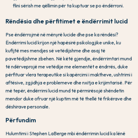
flini sërish me qëllimin për ta kuptuar se po ëndërroni.
Rëndësia dhe përfitimet e ëndërrimit lucid
Pse ëndërrojmë në mënyrë lucide dhe pse ka rëndësi?
Ëndërrimi lucid krijon një hapësirë psikologjike unike, ku
kufijtë mes mendjes së vetëdijshme dhe asaj të
pavetëdijshme zbehen. Në këtë gjendje, ëndërrimtari mund
të ndërveprojë me vetëdije me elementët e ëndrrës, duke
përfituar vlera terapeutike si kapërcimi i maktheve, ushtrimi i
aftësive, zgjidhja e problemeve dhe nxitja e krijimtarisë. Për
më tepër, ëndërrimi lucid mund të përmirësojë shëndetin
mendor duke ofruar një kuptim më të thellë të frikërave dhe
dëshirave personale.
Përfundim
Hulumtimi i Stephen LaBerge mbi ëndërrimin lucid ka lënë