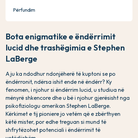
Përfundim
Bota enigmatike e ëndërrimit
lucid dhe trashëgimia e Stephen
LaBerge
A ju ka ndodhur ndonjëherë të kuptoni se po
ëndërronit, ndërsa ishit ende në ëndërr? Ky
fenomen, i njohur si ëndërrim lucid, u studiua në
mënyrë shkencore dhe u bë i njohur gjerësisht nga
psikofiziologu amerikan Stephen LaBerge.
Kërkimet e tij pioniere jo vetëm që e zbërthyen
këtë mister, por edhe treguan si mund të
shfrytëzohet potenciali i ëndërrimit të
vetëdijshëm.