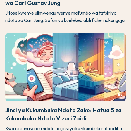
wa Carl Gustav Jung
Jitose kwenye ulimwengu wenye mafumbo wa tafsiri ya
ndoto za Carl Jung. Safari ya kuelekea akili fiche inakungoja!
headphones
Jinsi ya Kukumbuka Ndoto Zako: Hatua 5 za
Kukumbuka Ndoto Vizuri Zaidi
Kwa nini unasahau ndoto na jinsi ya kuzikumbuka: utaratibu