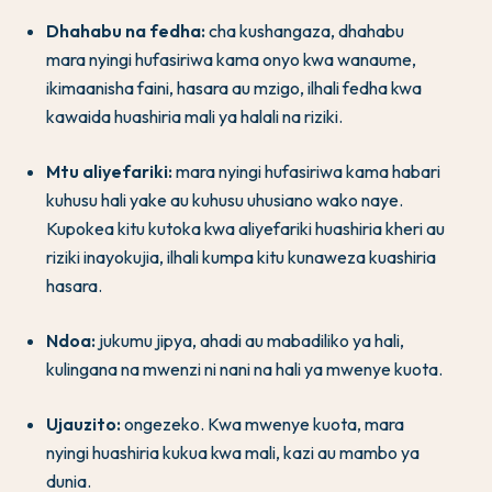
Dhahabu na fedha:
cha kushangaza, dhahabu
mara nyingi hufasiriwa kama onyo kwa wanaume,
ikimaanisha faini, hasara au mzigo, ilhali fedha kwa
kawaida huashiria mali ya halali na riziki.
Mtu aliyefariki:
mara nyingi hufasiriwa kama habari
kuhusu hali yake au kuhusu uhusiano wako naye.
Kupokea kitu kutoka kwa aliyefariki huashiria kheri au
riziki inayokujia, ilhali kumpa kitu kunaweza kuashiria
hasara.
Ndoa:
jukumu jipya, ahadi au mabadiliko ya hali,
kulingana na mwenzi ni nani na hali ya mwenye kuota.
Ujauzito:
ongezeko. Kwa mwenye kuota, mara
nyingi huashiria kukua kwa mali, kazi au mambo ya
dunia.