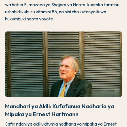
wa hatua 5, mazoea ya Shajara ya Ndoto, kuamka taratibu,
ushahidi kuhusu vitamini B6, na nini cha kufanya ikiwa
hukumbuki ndoto yoyote.
headphones
Mandhari ya Akili: Kufafanua Nadharia ya
Mipaka ya Ernest Hartmann
Safiri ndani ya akili ukitumia nadharia ya mipaka ya Ernest