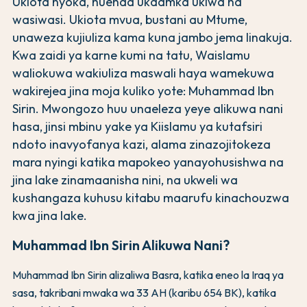
Ukiota nyoka, huenda ukaamka ukiwa na
wasiwasi. Ukiota mvua, bustani au Mtume,
unaweza kujiuliza kama kuna jambo jema linakuja.
Kwa zaidi ya karne kumi na tatu, Waislamu
waliokuwa wakiuliza maswali haya wamekuwa
wakirejea jina moja kuliko yote: Muhammad Ibn
Sirin. Mwongozo huu unaeleza yeye alikuwa nani
hasa, jinsi mbinu yake ya Kiislamu ya kutafsiri
ndoto inavyofanya kazi, alama zinazojitokeza
mara nyingi katika mapokeo yanayohusishwa na
jina lake zinamaanisha nini, na ukweli wa
kushangaza kuhusu kitabu maarufu kinachouzwa
kwa jina lake.
Muhammad Ibn Sirin Alikuwa Nani?
Muhammad Ibn Sirin alizaliwa Basra, katika eneo la Iraq ya
sasa, takribani mwaka wa 33 AH (karibu 654 BK), katika