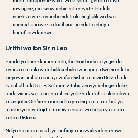
mara tatu upande wako wa kushoto, geukia ubavu
mwingine, na usimwambie mtu yeyote. Hadithi
inaeleza wazi kwamba ndoto ikishughulikiwa kwa
namna hii haiwezi kukudhuru, na ndoto mbaya
haitafsiriwi kamwe.
Urithi wa Ibn Sirin Leo
Baada ya karne kumi na tatu, Ibn Sirin bado ndiye jina la
kwanza ambalo watu hulikumbuka wanapopatwa na ndoto
inayowasumbua au inayowafurahisha, kuanzia Basra hadi
Istanbul hadi Dar es Salaam. Vitabu vinavyobeba jina lake
bado vinauzwa sana, na mbinu yake ya kutafsiri alama kwa
kuzingatia Qur'an na maandiko ya dini pamoja na hali ya
maisha ya mwotaji bado ndiyo msingi wa tafsiri ya ndoto
katika Uislamu.
Ndiyo maana mbinu hiyo inafanya maswali ya kina yawe