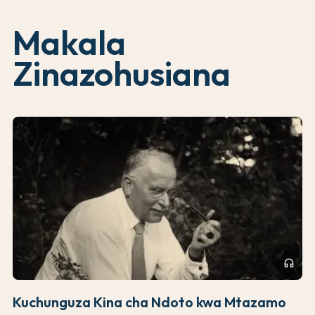
Makala
Zinazohusiana
headphones
Kuchunguza Kina cha Ndoto kwa Mtazamo