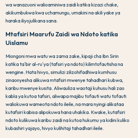
wa wanazuoni walioaminiwa zaidi katika kizazi chake,
akikumbukwa kwa uchamungu, umakini na akili yake ya
haraka iliyojulikana sana.
Mtafsiri Maarufu Zaidi wa Ndoto katika
Uislamu
Miongoni mwa watu wa zama zake, kipaji cha Ibn Sirin
katika ta'bir al-ru'ya (tafsiri ya ndoto) kilimtofautisha na
wengine. Hata hivyo, simulizi zilizohifadhiwa kumhusu
zinaonyesha alikuwa mtafsiri mwenye tahadhari kubwa,
karibu mwenye kusita. Aliwauliza waotaji kuhusu hali zao
kabla ya kutoa tafsiri, aliwapa majibu tofauti watu tofauti
waliokuwa wameota ndoto ileile, na mara nyingi alikataa
kutafsiri kabisa alipokuwa hana uhakika. Kwake, kutafsiri
ndoto kulikuwa karibu zaidi na kutoa hukumu ya kidini kuliko
kubashiri yajayo, hivyo kulihitaji tahadhari ileile.