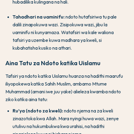
hubadilika kulingana na hali.
Tahadhari na uaminifu:
ndoto hutafsiriwa tu pale
dalili zinapokuwa wazi. Zisipokuwa wazi, jibu la
uaminifu ni kunyamaza. Watafsiri wa kale waliona
tafsiri ya uzembe kuwa madhara ya kweli, si
kubahatisha kusiko na athari.
Aina Tatu za Ndoto katika Uislamu
Tafsiri ya ndoto katika Uislamu huanza na hadithi maarufu
iliyopokewa katika Sahih Muslim, ambamo Mtume
Muhammad (amani iwe juu yake) alieleza kwamba ndoto
ziko katika aina tatu:
Ru’ya (ndoto za kweli):
ndoto njema na za kweli
zinazotoka kwa Allah. Mara nyingi huwa wazi, zenye
utulivu na hukumbukwa kwa urahisi, na hadithi