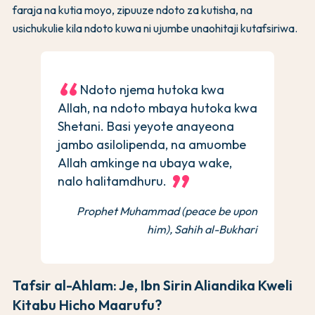
faraja na kutia moyo, zipuuze ndoto za kutisha, na
usichukulie kila ndoto kuwa ni ujumbe unaohitaji kutafsiriwa.
Ndoto njema hutoka kwa
Allah, na ndoto mbaya hutoka kwa
Shetani. Basi yeyote anayeona
jambo asilolipenda, na amuombe
Allah amkinge na ubaya wake,
nalo halitamdhuru.
Prophet Muhammad (peace be upon
him), Sahih al-Bukhari
Tafsir al-Ahlam: Je, Ibn Sirin Aliandika Kweli
Kitabu Hicho Maarufu?