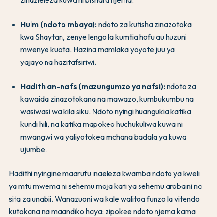
zinazieleza kuwa ni bishara njema.
Hulm (ndoto mbaya):
ndoto za kutisha zinazotoka
kwa Shaytan, zenye lengo la kumtia hofu au huzuni
mwenye kuota. Hazina mamlaka yoyote juu ya
yajayo na hazitafsiriwi.
Hadith an-nafs (mazungumzo ya nafsi):
ndoto za
kawaida zinazotokana na mawazo, kumbukumbu na
wasiwasi wa kila siku. Ndoto nyingi huangukia katika
kundi hili, na katika mapokeo huchukuliwa kuwa ni
mwangwi wa yaliyotokea mchana badala ya kuwa
ujumbe.
Hadithi nyingine maarufu inaeleza kwamba ndoto ya kweli
ya mtu mwema ni sehemu moja kati ya sehemu arobaini na
sita za unabii. Wanazuoni wa kale walitoa funzo la vitendo
kutokana na maandiko haya: zipokee ndoto njema kama