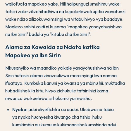
waliofuata mapokeo yake. Hili halipunguzi umuhimu wake:
tafsiri zake zilizohifadhiwa na kupokelewa kupitia wanafunzi
wake ndizo zilizokuwa msingi wa vitabu hivyo vya baadaye.
Maelezo sahihi zaidi ni kusema "mapokeo yanayohusishwa
na Ibn Sirin" badala ya "kitabu cha Ibn Sirin".
Alama za Kawaida za Ndoto katika
Mapokeo ya Ibn Sirin
Mkusanyiko wa maandiko ya kale yanayohusishwa na Ibn
Sirin hufasiri alama zinazoulizwa mara nyingi kwa namna
ifuatayo. Kumbuka kanuni ya kwanza ya mbinu hii: muktadha
hubadilisha kila kitu, hivyo zichukulie tafsiri hizi kama
mwanzo wa kuelewa, si hukumu ya mwisho.
Nyoka:
adui aliyefichika au uadui. Ukubwa na tabia
ya nyoka huonyesha kiwango cha tishio, huku
kumkimbia au kumuua kukimaanisha kumshinda adui.