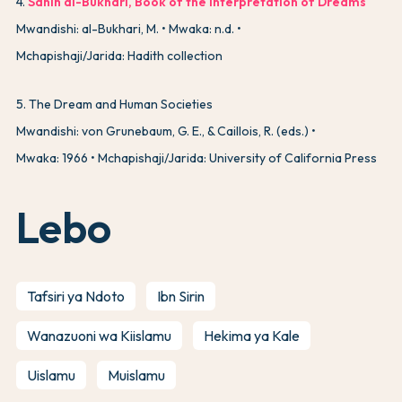
4
.
Sahih al-Bukhari, Book of the Interpretation of Dreams
Mwandishi: al-Bukhari, M.
Mwaka: n.d.
Mchapishaji/Jarida: Hadith collection
5
.
The Dream and Human Societies
Mwandishi: von Grunebaum, G. E., & Caillois, R. (eds.)
Mwaka: 1966
Mchapishaji/Jarida: University of California Press
Lebo
Tafsiri ya Ndoto
Ibn Sirin
Wanazuoni wa Kiislamu
Hekima ya Kale
Uislamu
Muislamu