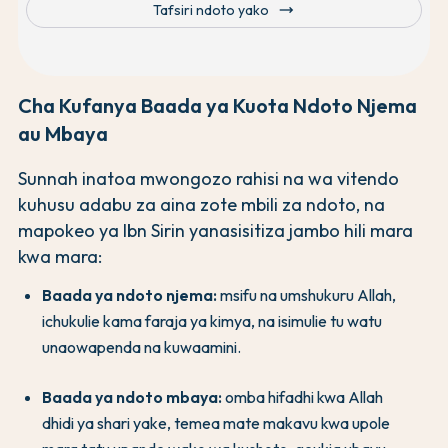
trending_flat
Tafsiri ndoto yako
Cha Kufanya Baada ya Kuota Ndoto Njema
au Mbaya
Sunnah inatoa mwongozo rahisi na wa vitendo
kuhusu adabu za aina zote mbili za ndoto, na
mapokeo ya Ibn Sirin yanasisitiza jambo hili mara
kwa mara:
Baada ya ndoto njema:
msifu na umshukuru Allah,
ichukulie kama faraja ya kimya, na isimulie tu watu
unaowapenda na kuwaamini.
Baada ya ndoto mbaya:
omba hifadhi kwa Allah
dhidi ya shari yake, temea mate makavu kwa upole