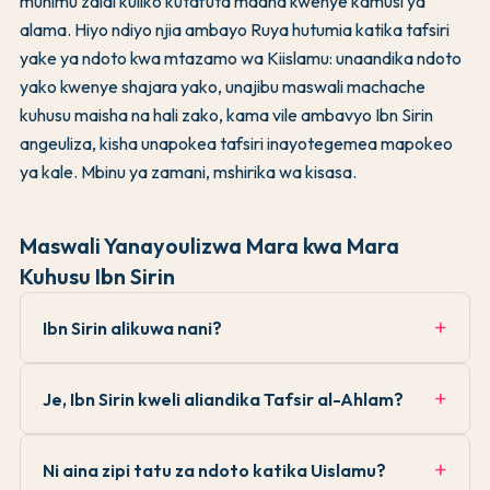
muhimu zaidi kuliko kutafuta maana kwenye kamusi ya
alama. Hiyo ndiyo njia ambayo Ruya hutumia katika tafsiri
yake ya ndoto kwa mtazamo wa Kiislamu: unaandika ndoto
yako kwenye shajara yako, unajibu maswali machache
kuhusu maisha na hali zako, kama vile ambavyo Ibn Sirin
angeuliza, kisha unapokea tafsiri inayotegemea mapokeo
ya kale. Mbinu ya zamani, mshirika wa kisasa.
Maswali Yanayoulizwa Mara kwa Mara
Kuhusu Ibn Sirin
Ibn Sirin alikuwa nani?
Je, Ibn Sirin kweli aliandika Tafsir al-Ahlam?
Ni aina zipi tatu za ndoto katika Uislamu?