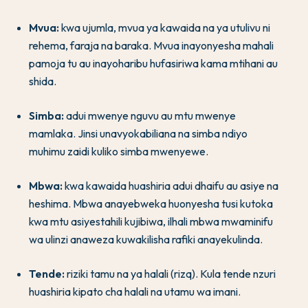
Mvua:
kwa ujumla, mvua ya kawaida na ya utulivu ni
rehema, faraja na baraka. Mvua inayonyesha mahali
pamoja tu au inayoharibu hufasiriwa kama mtihani au
shida.
Simba:
adui mwenye nguvu au mtu mwenye
mamlaka. Jinsi unavyokabiliana na simba ndiyo
muhimu zaidi kuliko simba mwenyewe.
Mbwa:
kwa kawaida huashiria adui dhaifu au asiye na
heshima. Mbwa anayebweka huonyesha tusi kutoka
kwa mtu asiyestahili kujibiwa, ilhali mbwa mwaminifu
wa ulinzi anaweza kuwakilisha rafiki anayekulinda.
Tende:
riziki tamu na ya halali (rizq). Kula tende nzuri
huashiria kipato cha halali na utamu wa imani.