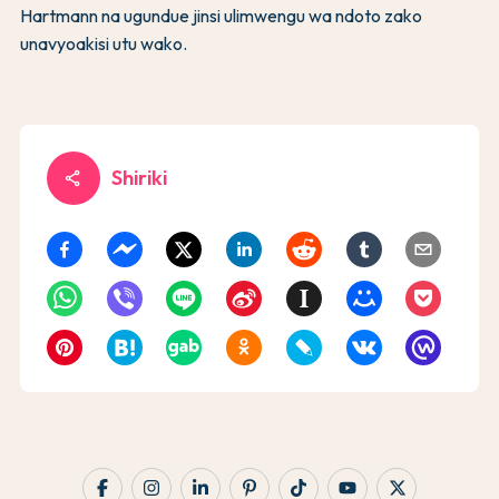
Hartmann na ugundue jinsi ulimwengu wa ndoto zako
unavyoakisi utu wako.
Shiriki
share