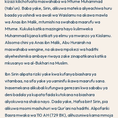
kizazi kilichofuata maswahaba wa Mtume Muhammad
(tabi'un). Baba yake, Sirin, alikuwa mateka aliyeachiwa huru
baada ya ushindi wa awali wa Waislamu na akawa mawla
wa Anas ibn Malik, mtumishi na swahaba maarufu wa
Mtume. Kukulia katika mazingira hayo kulimweka
Muhammad kijana katikati ya elimu ya mwanzo ya Kiislamu.
Alisoma chini ya Anas ibn Malik, Abu Hurairah na
maswahaba wengine, na akawa mpokezi wa hadithi
aliyeheshimika ambaye riwaya zake zinapatikana katika
mkusanyo wa al-Bukhari na Muslim.
Ibn Sirin alipata riziki yake kwa kufanya biashara ya
vitambaa, na sifa yake ya uaminifu ikawa maarufu sana.
Inasemekana alikubali kufungwa gerezani kwa sababu ya
deni badala ya kupata faida kutokana na biashara
aliyokuwa na shaka nayo. Dada yake, Hafsa bint Sirin, pia
alikuwa msomi mashuhuri wa Qur'ani na hadithi. Alipofariki
Basra mwaka wa 110 AH (729 BK), alihuzuniwa kama mmoja