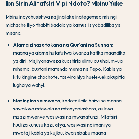
Ibn Sirin Alitafsiri Vipi Ndoto? Mbinu Yake
Mbinu inayohusishwa na jina lake inategemea misingi
michache iliyo thabiti badala ya kamusi isiyobadilika ya
maana:
Alama zinazotokana na Qur'ani na Sunnah:
maana ya alama hutafutwa kwanza katika maandiko
ya dini. Maji yanaweza kuashiria elimu au uhai, mvua
rehema, bustani matendo mema na Pepo. Kabla ya
kitu kingine chochote, taswira hiyo hueleweka kupitia
lugha ya wahyi.
Mazingira ya mwotaji:
ndoto ileile haiwi na maana
sawa kwa mtawala na mfanyabiashara, au kwa
mzazi mwenye wasiwasi na mwanafunzi. Mtafsiri
huuliza kuhusu kazi, afya, wasiwasi na imani ya
mwotaji kabla ya kujibu, kwa sababu maana