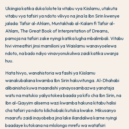
Ukiingia katika duka lolote la vitabu vya Kiislamu, utakuta
vitabu vya tafsiri ya ndoto vilivyo na jina la Ibn Sirin kwenye
jalada: Tafsir al-Ahlam, Muntakhab al-Kalam fi Tafsir al-
Ahlam, The Great Book of Interpretation of Dreams,
pamoja na tafsiri zake nyingi katika lugha mbalimbali. Vitabu
hivi vimeathiri jinsi mamilioni ya Waislamu wanavyoelewa
ndoto, na bado ndiyo vinavyonukuliwa zaidi katika uwanja
huu.
Hata hivyo, wanahistoria wa fasihi ya Kiislamu
wanakubaliana kwamba Ibn Sirin hakuvitunga. Al-Dhahabi
alibainisha kuwa maandishi yanayosambazwa yanataja
watu na matukio yaliyotokea baada ya kifo cha Ibn Sirin, na
Ibn al-Qayyim alisema wazi kwamba hakuna kitabu halisi
cha tafsiri ya ndoto kilichobaki kutoka kwake. Mikusanyo
maarufu zaidi inayobeba jina lake iliandaliwa karne nyingi
baadaye kutokana na mlolongo mrefu wa watafsiri