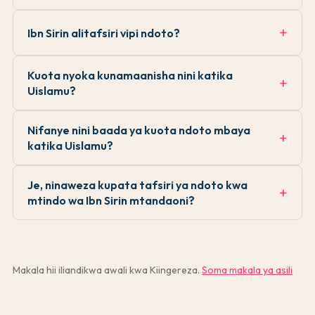
Ibn Sirin alitafsiri vipi ndoto?
Kuota nyoka kunamaanisha nini katika
Uislamu?
Nifanye nini baada ya kuota ndoto mbaya
katika Uislamu?
Je, ninaweza kupata tafsiri ya ndoto kwa
mtindo wa Ibn Sirin mtandaoni?
Makala hii iliandikwa awali kwa Kiingereza.
Soma makala ya asili