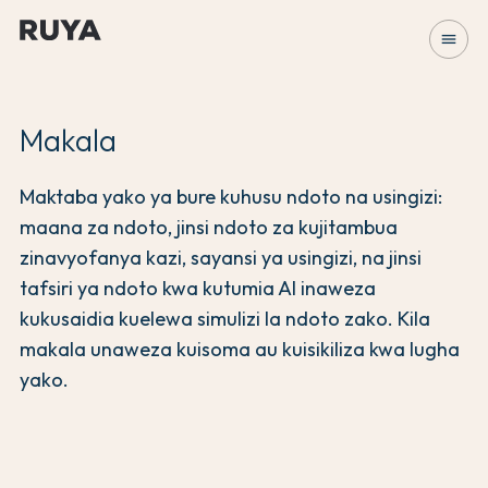
menu
Makala
Maktaba yako ya bure kuhusu ndoto na usingizi:
maana za ndoto, jinsi ndoto za kujitambua
zinavyofanya kazi, sayansi ya usingizi, na jinsi
tafsiri ya ndoto kwa kutumia AI inaweza
kukusaidia kuelewa simulizi la ndoto zako. Kila
makala unaweza kuisoma au kuisikiliza kwa lugha
yako.