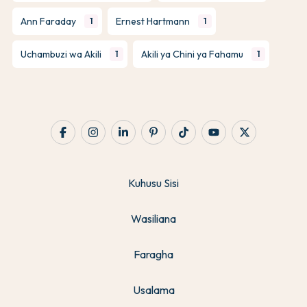
Ann Faraday
Ernest Hartmann
1
1
Uchambuzi wa Akili
Akili ya Chini ya Fahamu
1
1
Kuhusu Sisi
Wasiliana
Faragha
Usalama