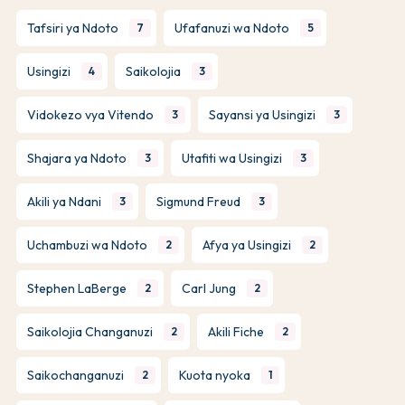
Tafsiri ya Ndoto
Ufafanuzi wa Ndoto
7
5
Usingizi
Saikolojia
4
3
Vidokezo vya Vitendo
Sayansi ya Usingizi
3
3
Shajara ya Ndoto
Utafiti wa Usingizi
3
3
Akili ya Ndani
Sigmund Freud
3
3
Uchambuzi wa Ndoto
Afya ya Usingizi
2
2
Stephen LaBerge
Carl Jung
2
2
Saikolojia Changanuzi
Akili Fiche
2
2
Saikochanganuzi
Kuota nyoka
2
1