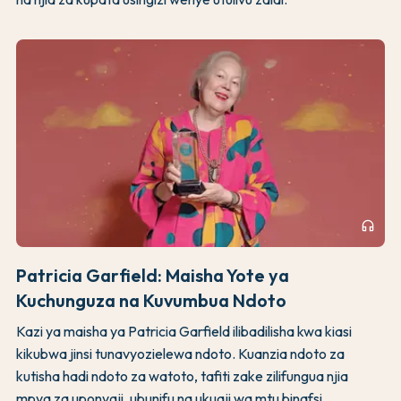
headphones
Patricia Garfield: Maisha Yote ya
Kuchunguza na Kuvumbua Ndoto
Kazi ya maisha ya Patricia Garfield ilibadilisha kwa kiasi
kikubwa jinsi tunavyozielewa ndoto. Kuanzia ndoto za
kutisha hadi ndoto za watoto, tafiti zake zilifungua njia
mpya za uponyaji, ubunifu na ukuaji wa mtu binafsi.