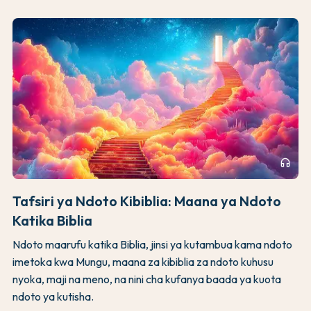
headphones
Tafsiri ya Ndoto Kibiblia: Maana ya Ndoto
Katika Biblia
Ndoto maarufu katika Biblia, jinsi ya kutambua kama ndoto
imetoka kwa Mungu, maana za kibiblia za ndoto kuhusu
nyoka, maji na meno, na nini cha kufanya baada ya kuota
ndoto ya kutisha.