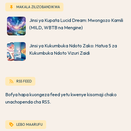
keep
MAKALA ZILIZOBANDIKWA
Jinsi ya Kupata Lucid Dream: Mwongozo Kamili
(MILD, WBTB na Mengine)
Jinsi ya Kukumbuka Ndoto Zako: Hatua 5 za
Kukumbuka Ndoto Vizuri Zaidi
rss_feed
RSS FEED
Bofya hapa kuongeza feed yetu kwenye kisomaji chako
unachopenda cha RSS.
loyalty
LEBO MAARUFU