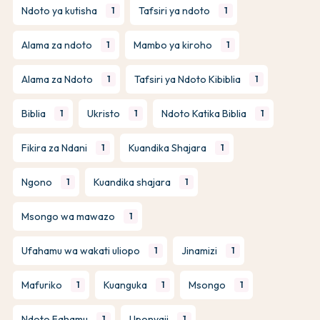
Ndoto ya kutisha
Tafsiri ya ndoto
1
1
Alama za ndoto
Mambo ya kiroho
1
1
Alama za Ndoto
Tafsiri ya Ndoto Kibiblia
1
1
Biblia
Ukristo
Ndoto Katika Biblia
1
1
1
Fikira za Ndani
Kuandika Shajara
1
1
Ngono
Kuandika shajara
1
1
Msongo wa mawazo
1
Ufahamu wa wakati uliopo
Jinamizi
1
1
Mafuriko
Kuanguka
Msongo
1
1
1
Ndoto Fahamu
Uponyaji
1
1