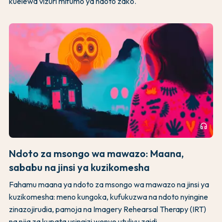
kuelewa vizuri mifumo ya ndoto zako.
headphones
Ndoto za msongo wa mawazo: Maana,
sababu na jinsi ya kuzikomesha
Fahamu maana ya ndoto za msongo wa mawazo na jinsi ya
kuzikomesha: meno kungoka, kufukuzwa na ndoto nyingine
zinazojirudia, pamoja na Imagery Rehearsal Therapy (IRT)
na njia za kupata usingizi wenye utulivu zaidi.