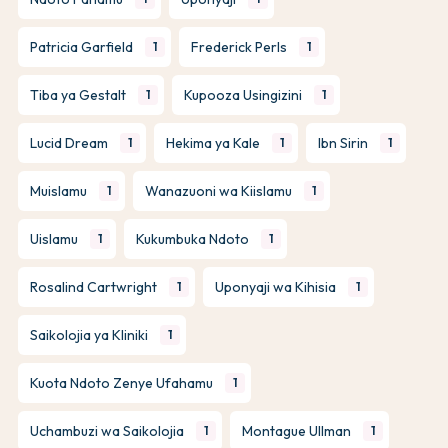
Patricia Garfield
Frederick Perls
1
1
Tiba ya Gestalt
Kupooza Usingizini
1
1
Lucid Dream
Hekima ya Kale
Ibn Sirin
1
1
1
Muislamu
Wanazuoni wa Kiislamu
1
1
Uislamu
Kukumbuka Ndoto
1
1
Rosalind Cartwright
Uponyaji wa Kihisia
1
1
Saikolojia ya Kliniki
1
Kuota Ndoto Zenye Ufahamu
1
Uchambuzi wa Saikolojia
Montague Ullman
1
1