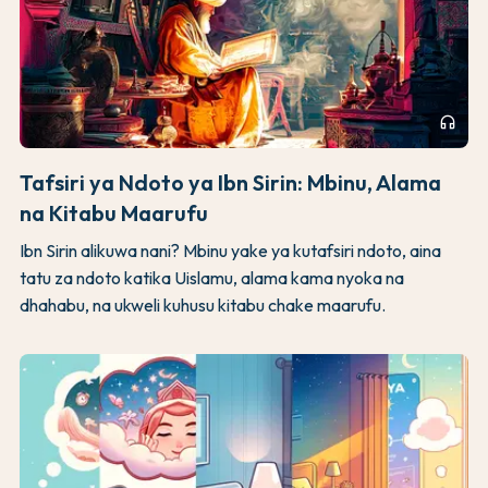
headphones
Tafsiri ya Ndoto ya Ibn Sirin: Mbinu, Alama
na Kitabu Maarufu
Ibn Sirin alikuwa nani? Mbinu yake ya kutafsiri ndoto, aina
tatu za ndoto katika Uislamu, alama kama nyoka na
dhahabu, na ukweli kuhusu kitabu chake maarufu.