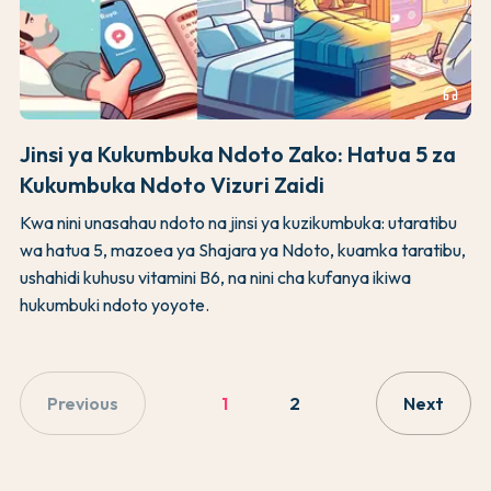
headphones
Jinsi ya Kukumbuka Ndoto Zako: Hatua 5 za
Kukumbuka Ndoto Vizuri Zaidi
Kwa nini unasahau ndoto na jinsi ya kuzikumbuka: utaratibu
wa hatua 5, mazoea ya Shajara ya Ndoto, kuamka taratibu,
ushahidi kuhusu vitamini B6, na nini cha kufanya ikiwa
hukumbuki ndoto yoyote.
Previous
1
2
Next