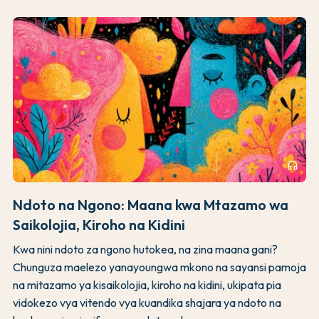
headphones
Ndoto na Ngono: Maana kwa Mtazamo wa
Saikolojia, Kiroho na Kidini
Kwa nini ndoto za ngono hutokea, na zina maana gani?
Chunguza maelezo yanayoungwa mkono na sayansi pamoja
na mitazamo ya kisaikolojia, kiroho na kidini, ukipata pia
vidokezo vya vitendo vya kuandika shajara ya ndoto na