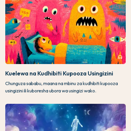
headphones
Kuelewa na Kudhibiti Kupooza Usingizini
Chunguza sababu, maana na mbinu za kudhibiti kupooza
usingizini ili kuboresha ubora wa usingizi wako.