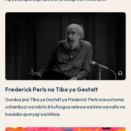
headphones
Frederick Perls na Tiba ya Gestalt
Gundua jinsi Tiba ya Gestalt ya Frederick Perls inavyotumia
uchambuzi wa ndoto ili kufungua uelewa wa kina wa nafsi na
kusaidia uponyaji wa kihisia.