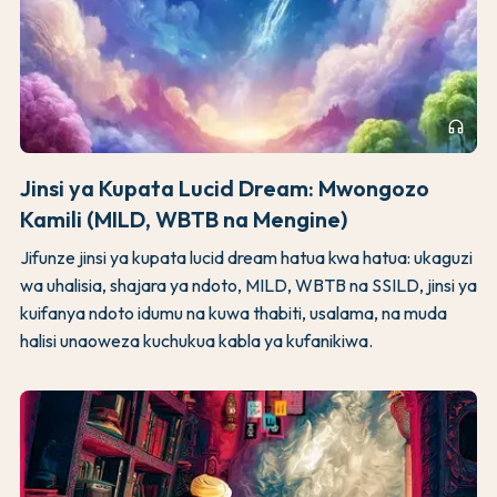
headphones
Jinsi ya Kupata Lucid Dream: Mwongozo
Kamili (MILD, WBTB na Mengine)
Jifunze jinsi ya kupata lucid dream hatua kwa hatua: ukaguzi
wa uhalisia, shajara ya ndoto, MILD, WBTB na SSILD, jinsi ya
kuifanya ndoto idumu na kuwa thabiti, usalama, na muda
halisi unaoweza kuchukua kabla ya kufanikiwa.