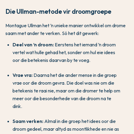
Die Ullman-metode vir droomgroepe
Montague Ullman het ’n unieke manier ontwikkel om drome
saam met ander te verken. Só het dit gewerk:
Deel van ’n droom:
Eerstens het iemand ’n droom
vertel wat hulle gehad het, sonder om hul eie idees
oor die betekenis daarvan by te voeg.
Vrae vra:
Daarna het die ander mense in die groep
vrae oor die droom gevra. Die doel was nie om die
betekenis te raai nie, maar om die dromer te help om
meer oor die besonderhede van die droom na te
dink.
Saam verken:
Almal in die groep het idees oor die
droom gedeel, maar altyd as moontlikhede en nie as