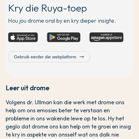
Kry die Ruya-toep
Hou jou drome oral by en kry dieper insigte.
trending_flat
Gebruik eerder die webplatform
Leer uit drome
Volgens dr. Ullman kan die werk met drome ons
help om ons emosies beter te verstaan en
probleme in ons wakende lewe op te los. Hy het
geglo dat drome ons kan help om te groei en insig
te kry in aspekte van onsself wat ons dalk nie