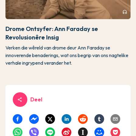
headphones
Drome Ontsyfer: Ann Faraday se
Revolusionêre Insig
Verken die wêreld van drome deur Ann Faraday se
innoverende benaderings, wat ons begrip van ons nagtelike
verhale ingrypend verander het.
Deel
share