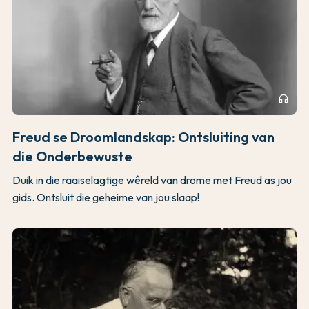
headphones
Freud se Droomlandskap: Ontsluiting van
die Onderbewuste
Duik in die raaiselagtige wêreld van drome met Freud as jou
gids. Ontsluit die geheime van jou slaap!