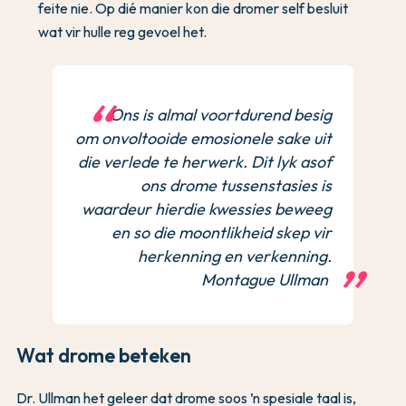
feite nie. Op dié manier kon die dromer self besluit
wat vir hulle reg gevoel het.
Ons is almal voortdurend besig
om onvoltooide emosionele sake uit
die verlede te herwerk. Dit lyk asof
ons drome tussenstasies is
waardeur hierdie kwessies beweeg
en so die moontlikheid skep vir
herkenning en verkenning.
Montague Ullman
Wat drome beteken
Dr. Ullman het geleer dat drome soos ’n spesiale taal is,