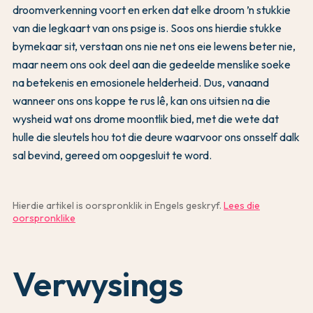
droomverkenning voort en erken dat elke droom ’n stukkie
van die legkaart van ons psige is. Soos ons hierdie stukke
bymekaar sit, verstaan ons nie net ons eie lewens beter nie,
maar neem ons ook deel aan die gedeelde menslike soeke
na betekenis en emosionele helderheid. Dus, vanaand
wanneer ons ons koppe te rus lê, kan ons uitsien na die
wysheid wat ons drome moontlik bied, met die wete dat
hulle die sleutels hou tot die deure waarvoor ons onsself dalk
sal bevind, gereed om oopgesluit te word.
Hierdie artikel is oorspronklik in Engels geskryf.
Lees die
oorspronklike
Verwysings