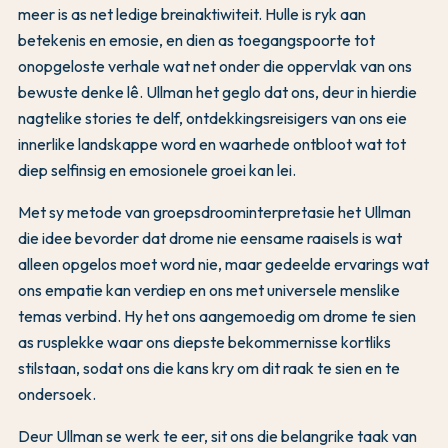
meer is as net ledige breinaktiwiteit. Hulle is ryk aan
betekenis en emosie, en dien as toegangspoorte tot
onopgeloste verhale wat net onder die oppervlak van ons
bewuste denke lê. Ullman het geglo dat ons, deur in hierdie
nagtelike stories te delf, ontdekkingsreisigers van ons eie
innerlike landskappe word en waarhede ontbloot wat tot
diep selfinsig en emosionele groei kan lei.
Met sy metode van groepsdroominterpretasie het Ullman
die idee bevorder dat drome nie eensame raaisels is wat
alleen opgelos moet word nie, maar gedeelde ervarings wat
ons empatie kan verdiep en ons met universele menslike
temas verbind. Hy het ons aangemoedig om drome te sien
as rusplekke waar ons diepste bekommernisse kortliks
stilstaan, sodat ons die kans kry om dit raak te sien en te
ondersoek.
Deur Ullman se werk te eer, sit ons die belangrike taak van