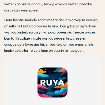
water kan vrede aandui, terwyl woelige water innerlike
onrus kan weerspieël.
Deur hierdie simbole saam met ander in ’n groep te verken,
of selfs net self daaroor na te dink, kan jy begin agterkom
wat jou onderbewussyn vir jou probeer sê. Hierdie proses
kan tot kragtige insigte oor jou begeertes, vrese en
onopgeloste kwessies lei, en jou help om jou emosionele
landskap beter te verstaan en daarin te navigeer.