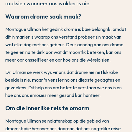
raaksien wanneer ons wakker is nie.
Waarom drome saak maak?
Montague Ullman het gedink drome is baie belangrik, omdat
dit ’n manier is waarop ons verstand probeer sin maak van
wat elke dag met ons gebeur. Deur aandag aan ons drome
te gee en na te dink oor wat dit moontlik beteken, kan ons
meer oor onsself leer en oor hoe ons die wêreld sien.
Dr. Ullman se werk wys vir ons dat drome nie net lukrake
beelde is nie, maar ’n venster na ons diepste gedagtes en
gevoelens. Dit help ons om beter te verstaan wie ons is en
hoe ons ons emosies meer gesond kan hanteer.
Om die innerlike reis te omarm
Montague Ullman se nalatenskap op die gebied van
droomstudie herinner ons daaraan dat ons nagtelike reise