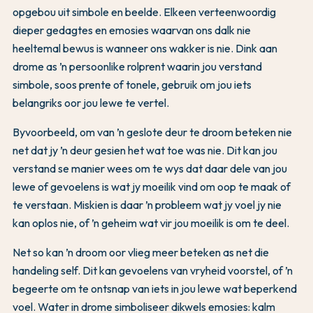
opgebou uit simbole en beelde. Elkeen verteenwoordig
dieper gedagtes en emosies waarvan ons dalk nie
heeltemal bewus is wanneer ons wakker is nie. Dink aan
drome as ’n persoonlike rolprent waarin jou verstand
simbole, soos prente of tonele, gebruik om jou iets
belangriks oor jou lewe te vertel.
Byvoorbeeld, om van ’n geslote deur te droom beteken nie
net dat jy ’n deur gesien het wat toe was nie. Dit kan jou
verstand se manier wees om te wys dat daar dele van jou
lewe of gevoelens is wat jy moeilik vind om oop te maak of
te verstaan. Miskien is daar ’n probleem wat jy voel jy nie
kan oplos nie, of ’n geheim wat vir jou moeilik is om te deel.
Net so kan ’n droom oor vlieg meer beteken as net die
handeling self. Dit kan gevoelens van vryheid voorstel, of ’n
begeerte om te ontsnap van iets in jou lewe wat beperkend
voel. Water in drome simboliseer dikwels emosies: kalm