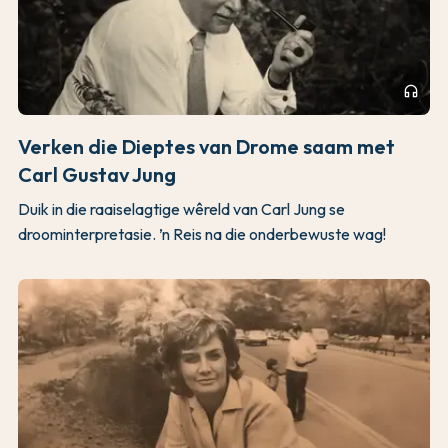
headphones
Verken die Dieptes van Drome saam met
Carl Gustav Jung
Duik in die raaiselagtige wêreld van Carl Jung se
droominterpretasie. ’n Reis na die onderbewuste wag!