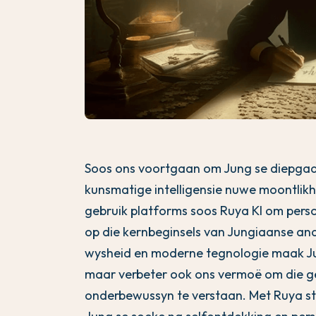
Soos ons voortgaan om Jung se diepgaan
kunsmatige intelligensie nuwe moontli
gebruik platforms soos Ruya KI om perso
op die kernbeginsels van Jungiaanse anal
wysheid en moderne tegnologie maak Jun
maar verbeter ook ons vermoë om die 
onderbewussyn te verstaan. Met Ruya st