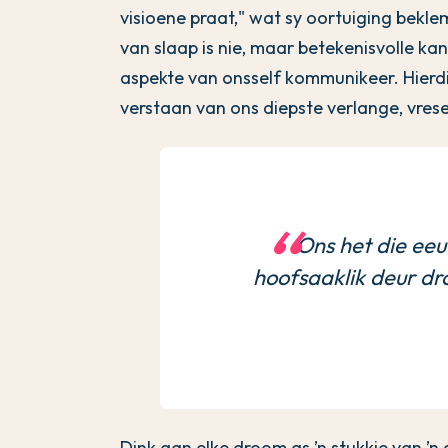
visioene praat," wat sy oortuiging bek
van slaap is nie, maar betekenisvolle ka
aspekte van onsself kommunikeer. Hierdi
verstaan van ons diepste verlange, vrese
Ons het die eeu
hoofsaaklik deur dr
Dink aan elke droom as ’n stukkie van ’n 