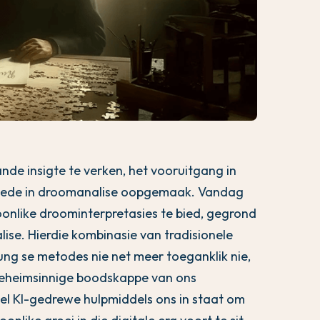
de insigte te verken, het vooruitgang in
khede in droomanalise oopgemaak. Vandag
onlike droominterpretasies te bied, gegrond
ise. Hierdie kombinasie van tradisionele
g se metodes nie net meer toeganklik nie,
geheimsinnige boodskappe van ons
el KI-gedrewe hulpmiddels ons in staat om