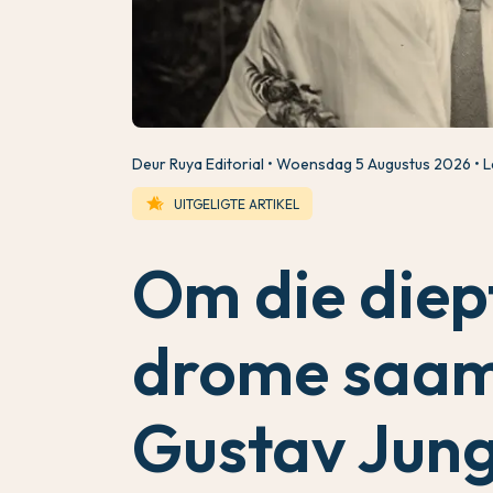
Deur Ruya Editorial
Woensdag 5 Augustus 2026
L
hotel_class
UITGELIGTE ARTIKEL
Om die diep
drome saam
Gustav Jung