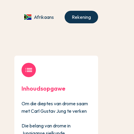
Afrikaans
Rekening
list
Inhoudsopgawe
Om die dieptes van drome saam
met Carl Gustav Jung te verken
Die belang van drome in
Jungiaanse sielkunde