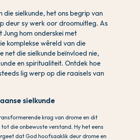
n die sielkunde, het ons begrip van
ep deur sy werk oor droomuitleg. As
het Jung hom onderskei met
 die komplekse wêreld van die
 net die sielkunde beïnvloed nie,
unde en spiritualiteit. Ontdek hoe
teeds lig werp op die raaisels van
iaanse sielkunde
 transformerende krag van drome en dit
tot die onbewuste verstand. Hy het eens
ergeet dat God hoofsaaklik deur drome en