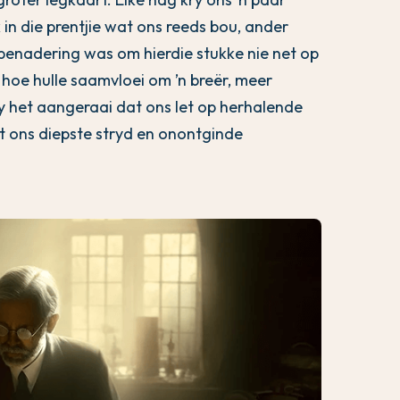
 in die prentjie wat ons reeds bou, ander
e benadering was om hierdie stukke nie net op
k hoe hulle saamvloei om ’n breër, meer
Hy het aangeraai dat ons let op herhalende
t ons diepste stryd en onontginde