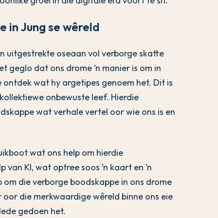
nlike groei in die digitale era voort te sit.
e in Jung se wêreld
’n uitgestrekte oseaan vol verborge skatte
et geglo dat ons drome ’n manier is om in
te ontdek wat hy argetipes genoem het. Dit is
 kollektiewe onbewuste leef. Hierdie
skappe wat verhale vertel oor wie ons is en
uikboot wat ons help om hierdie
 van KI, wat optree soos ’n kaart en ’n
help om die verborge boodskappe in ons drome
r oor die merkwaardige wêreld binne ons eie
elede gedoen het.