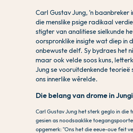
Carl Gustav Jung, ’n baanbreker i
die menslike psige radikaal verdi
stigter van analitiese sielkunde 
oorspronklike insigte wat diep in
onbewuste delf. Sy bydraes het nie
maar ook velde soos kuns, letterk
Jung se vooruitdenkende teorieë s
ons innerlike wêrelde.
Die belang van drome in Jung
Carl Gustav Jung het sterk geglo in die
gesien as noodsaaklike toegangspoorte 
opgemerk: "Ons het die eeue-oue feit v