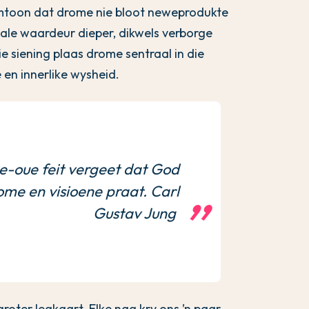
lemtoon dat drome nie bloot neweprodukte
nale waardeur dieper, dikwels verborge
e siening plaas drome sentraal in die
 en innerlike wysheid.
e-oue feit vergeet dat God
ome en visioene praat. Carl
Gustav Jung
groter legkaart. Elke nag kry ons ’n paar