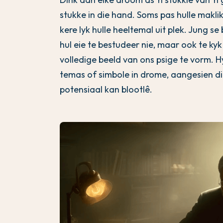
stukke in die hand. Soms pas hulle maklik
kere lyk hulle heeltemal uit plek. Jung s
hul eie te bestudeer nie, maar ook te ky
volledige beeld van ons psige te vorm. 
temas of simbole in drome, aangesien di
potensiaal kan blootlê.