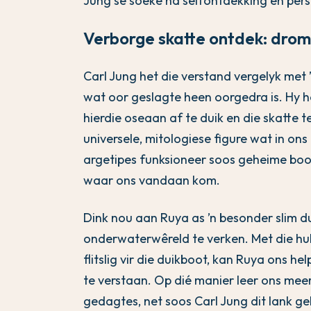
Jung se soeke na selfontdekking en persoo
Verborge skatte ontdek: drom
Carl Jung het die verstand vergelyk met 
wat oor geslagte heen oorgedra is. Hy h
hierdie oseaan af te duik en die skatte 
universele, mitologiese figure wat in ons
argetipes funksioneer soos geheime bood
waar ons vandaan kom.
Dink nou aan Ruya as ’n besonder slim d
onderwaterwêreld te verken. Met die hulp
flitslig vir die duikboot, kan Ruya ons 
te verstaan. Op dié manier leer ons mee
gedagtes, net soos Carl Jung dit lank g