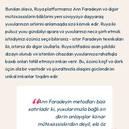
Bundan əlavə, Ruya platformamız Ann Faradeyin və digər
mütəxəssislərin biliklərini yeni səviyyəyə daşıyaraq
yuxularınızın sirlərini anlamaqda sizə kömək edir. Ruya ilə
pulsuz yuxu gündəliyi apara və yuxularınızı necə şərh etmək
istədiyinizi özünüz seçə bilərsiniz - istər Faradeyin texnikaları
ilə, istərsə də digər üsullarla. Ruya istifadəsi asan şəkildə
dizayn olunub və istənilən cihazdan yuxularınıza rahatlıqla
baxıb onları təhlil etməyə imkan verir. Bu, özünü kəşf və dərk
üçün əla bir vasitədir və şüuraltınızla əlaqəni gücləndirən
unikal imkanlar təqdim edir.
Ann Faradeyin metodları bizə
xatırladır ki, yuxularımızla bağlı ən
dərin anlayışlar kənar
mütəxəssislərdən deyil, elə öz