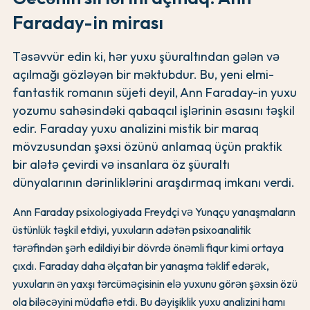
Faraday-in mirası
Təsəvvür edin ki, hər yuxu şüuraltından gələn və
açılmağı gözləyən bir məktubdur. Bu, yeni elmi-
fantastik romanın süjeti deyil, Ann Faraday-in yuxu
yozumu sahəsindəki qabaqcıl işlərinin əsasını təşkil
edir. Faraday yuxu analizini mistik bir maraq
mövzusundan şəxsi özünü anlamaq üçün praktik
bir alətə çevirdi və insanlara öz şüuraltı
dünyalarının dərinliklərini araşdırmaq imkanı verdi.
Ann Faraday psixologiyada Freydçi və Yunqçu yanaşmaların
üstünlük təşkil etdiyi, yuxuların adətən psixoanalitik
tərəfindən şərh edildiyi bir dövrdə önəmli fiqur kimi ortaya
çıxdı. Faraday daha əlçatan bir yanaşma təklif edərək,
yuxuların ən yaxşı tərcüməçisinin elə yuxunu görən şəxsin özü
ola biləcəyini müdafiə etdi. Bu dəyişiklik yuxu analizini hamı