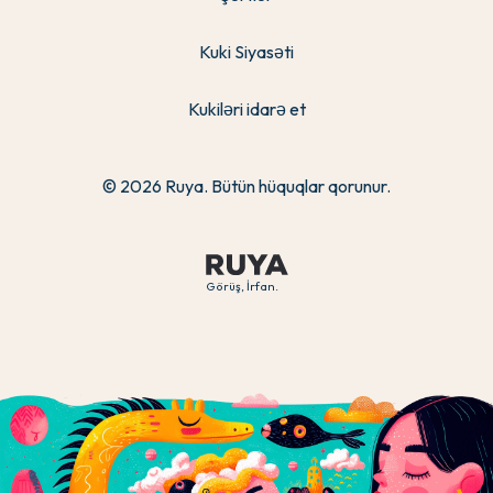
Kuki Siyasəti
Kukiləri idarə et
© 2026 Ruya. Bütün hüquqlar qorunur.
Görüş, İrfan.