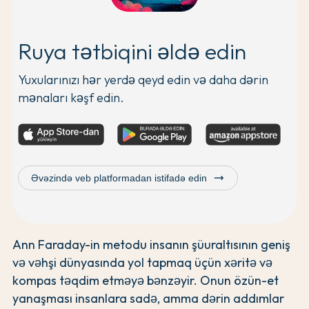
Ruya tətbiqini əldə edin
Yuxularınızı hər yerdə qeyd edin və daha dərin
mənaları kəşf edin.
trending_flat
Əvəzində veb platformadan istifadə edin
Ann Faraday-in metodu insanın şüuraltısının geniş
və vəhşi dünyasında yol tapmaq üçün xəritə və
kompas təqdim etməyə bənzəyir. Onun özün-et
yanaşması insanlara sadə, amma dərin addımlar