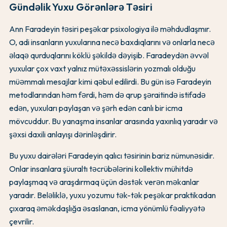
Gündəlik Yuxu Görənlərə Təsiri
Ann Faradeyin təsiri peşəkar psixologiya ilə məhdudlaşmır.
O, adi insanların yuxularına necə baxdıqlarını və onlarla necə
əlaqə qurduqlarını köklü şəkildə dəyişib. Faradeydən əvvəl
yuxular çox vaxt yalnız mütəxəssislərin yozmalı olduğu
müəmmalı mesajlar kimi qəbul edilirdi. Bu gün isə Faradeyin
metodlarından həm fərdi, həm də qrup şəraitində istifadə
edən, yuxuları paylaşan və şərh edən canlı bir icma
mövcuddur. Bu yanaşma insanlar arasında yaxınlıq yaradır və
şəxsi daxili anlayışı dərinləşdirir.
Bu yuxu dairələri Faradeyin qalıcı təsirinin bariz nümunəsidir.
Onlar insanlara şüuraltı təcrübələrini kollektiv mühitdə
paylaşmaq və araşdırmaq üçün dəstək verən məkanlar
yaradır. Beləliklə, yuxu yozumu tək-tək peşəkar praktikadan
çıxaraq əməkdaşlığa əsaslanan, icma yönümlü fəaliyyətə
çevrilir.