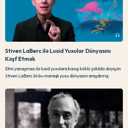
headphones
Stiven LaBerc ilə Lusid Yuxular Dünyasını
Kəşf Etmək
Elmi yanaşması ilə lusid yuxulara baxışı köklü şəkildə dəyişən
Stiven LaBerc ilə bu maraqlı yuxu dünyasını araşdırırıq.