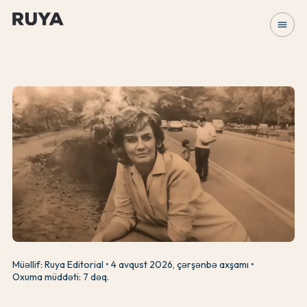
menu
Müəllif: Ruya Editorial
4 avqust 2026, çərşənbə axşamı
Oxuma müddəti: 7 dəq.