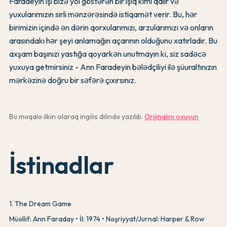
Faradeyin işi bizə yol göstərən bir işıq kimi qalır və
yuxularımızın sirli mənzərəsində istiqamət verir. Bu, hər
birimizin içində ən dərin qorxularımızı, arzularımızı və onların
arasındakı hər şeyi anlamağın açarının olduğunu xatırladır. Bu
axşam başınızı yastığa qoyarkən unutmayın ki, siz sadəcə
yuxuya getmirsiniz - Ann Faradeyin bələdçiliyi ilə şüuraltınızın
mərkəzinə doğru bir səfərə çıxırsınız.
Bu məqalə ilkin olaraq ingilis dilində yazılıb.
Orijinalını oxuyun
İstinadlar
1
.
The Dream Game
Müəllif: Ann Faraday
İl: 1974
Nəşriyyat/Jurnal: Harper & Row