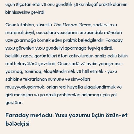
üçün əlçatan etdi və onu gündəlik şəxsi inkişaf praktikalarının
bir hissəsinə çevirdi.
Onun kitabları, xüsusilə
The Dream Game
, sadəcə oxu
materialı deyil, oxuculara yuxularının arxasındakı mənaları
üzə çıxarmağa kömək edən praktik bələdçilərdir. Faraday
yuxu görənləri yuxu gündəliyi aparmağa təşviq edirdi,
beləliklə gecə görüntüləri ötəri xatirələrdən analiz edilə bilən
real hekayələrə çevrilirdi. Onun sadə və aydın yanaşması -
yazmaq, tanımaq, əlaqələndirmək və həll etmək - yuxu
sahibinə təkrarlanan nümunə və simvolları
müəyyənləşdirmək, onları real həyatla əlaqələndirmək və
gizli mesajları və ya daxili problemləri anlamaq üçün yol
göstərir.
Faraday metodu: Yuxu yozumu üçün özün-et
bələdçisi