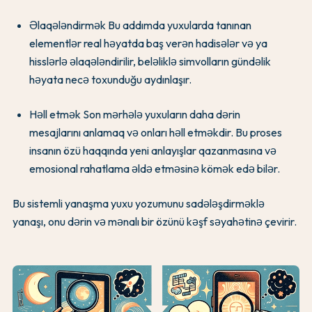
Əlaqələndirmək Bu addımda yuxularda tanınan
elementlər real həyatda baş verən hadisələr və ya
hisslərlə əlaqələndirilir, beləliklə simvolların gündəlik
həyata necə toxunduğu aydınlaşır.
Həll etmək Son mərhələ yuxuların daha dərin
mesajlarını anlamaq və onları həll etməkdir. Bu proses
insanın özü haqqında yeni anlayışlar qazanmasına və
emosional rahatlama əldə etməsinə kömək edə bilər.
Bu sistemli yanaşma yuxu yozumunu sadələşdirməklə
yanaşı, onu dərin və mənalı bir özünü kəşf səyahətinə çevirir.