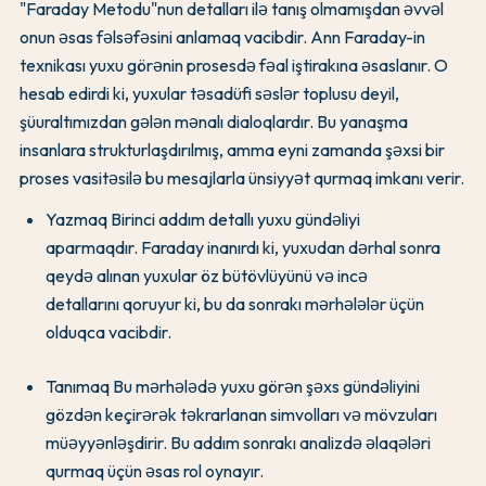
"Faraday Metodu"nun detalları ilə tanış olmamışdan əvvəl
onun əsas fəlsəfəsini anlamaq vacibdir. Ann Faraday-in
texnikası yuxu görənin prosesdə fəal iştirakına əsaslanır. O
hesab edirdi ki, yuxular təsadüfi səslər toplusu deyil,
şüuraltımızdan gələn mənalı dialoqlardır. Bu yanaşma
insanlara strukturlaşdırılmış, amma eyni zamanda şəxsi bir
proses vasitəsilə bu mesajlarla ünsiyyət qurmaq imkanı verir.
Yazmaq Birinci addım detallı yuxu gündəliyi
aparmaqdır. Faraday inanırdı ki, yuxudan dərhal sonra
qeydə alınan yuxular öz bütövlüyünü və incə
detallarını qoruyur ki, bu da sonrakı mərhələlər üçün
olduqca vacibdir.
Tanımaq Bu mərhələdə yuxu görən şəxs gündəliyini
gözdən keçirərək təkrarlanan simvolları və mövzuları
müəyyənləşdirir. Bu addım sonrakı analizdə əlaqələri
qurmaq üçün əsas rol oynayır.