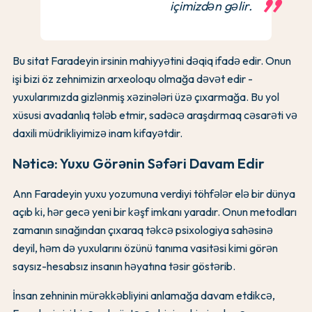
içimizdən gəlir.
Bu sitat Faradeyin irsinin mahiyyətini dəqiq ifadə edir. Onun
işi bizi öz zehnimizin arxeoloqu olmağa dəvət edir -
yuxularımızda gizlənmiş xəzinələri üzə çıxarmağa. Bu yol
xüsusi avadanlıq tələb etmir, sadəcə araşdırmaq cəsarəti və
daxili müdrikliyimizə inam kifayətdir.
Nəticə: Yuxu Görənin Səfəri Davam Edir
Ann Faradeyin yuxu yozumuna verdiyi töhfələr elə bir dünya
açıb ki, hər gecə yeni bir kəşf imkanı yaradır. Onun metodları
zamanın sınağından çıxaraq təkcə psixologiya sahəsinə
deyil, həm də yuxularını özünü tanıma vasitəsi kimi görən
saysız-hesabsız insanın həyatına təsir göstərib.
İnsan zehninin mürəkkəbliyini anlamağa davam etdikcə,