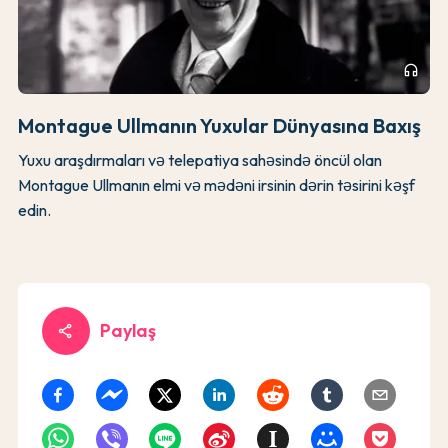
headphones
Montague Ullmanın Yuxular Dünyasına Baxış
Yuxu araşdırmaları və telepatiya sahəsində öncül olan
Montague Ullmanın elmi və mədəni irsinin dərin təsirini kəşf
edin.
Paylaş
share