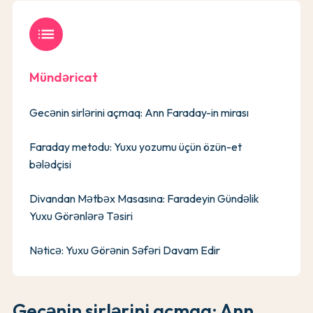
list
Mündəricat
Gecənin sirlərini açmaq: Ann Faraday-in mirası
Faraday metodu: Yuxu yozumu üçün özün-et
bələdçisi
Divandan Mətbəx Masasına: Faradeyin Gündəlik
Yuxu Görənlərə Təsiri
Nəticə: Yuxu Görənin Səfəri Davam Edir
Gecənin sirlərini açmaq: Ann