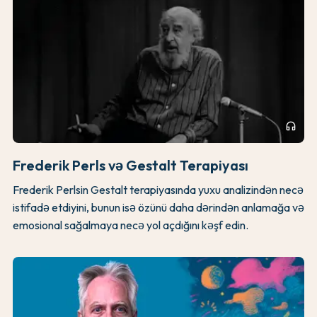
headphones
Frederik Perls və Gestalt Terapiyası
Frederik Perlsin Gestalt terapiyasında yuxu analizindən necə
istifadə etdiyini, bunun isə özünü daha dərindən anlamağa və
emosional sağalmaya necə yol açdığını kəşf edin.