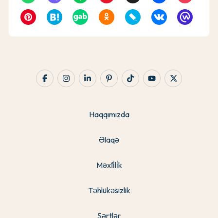
Haqqımızda
Əlaqə
Məxfi̇li̇k
Təhlükəsizlik
Şərtlər