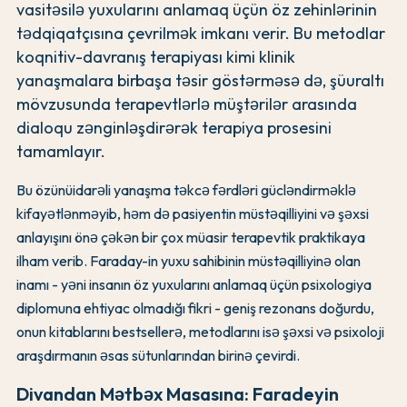
vasitəsilə yuxularını anlamaq üçün öz zehinlərinin
tədqiqatçısına çevrilmək imkanı verir. Bu metodlar
koqnitiv-davranış terapiyası kimi klinik
yanaşmalara birbaşa təsir göstərməsə də, şüuraltı
mövzusunda terapevtlərlə müştərilər arasında
dialoqu zənginləşdirərək terapiya prosesini
tamamlayır.
Bu özünüidarəli yanaşma təkcə fərdləri gücləndirməklə
kifayətlənməyib, həm də pasiyentin müstəqilliyini və şəxsi
anlayışını önə çəkən bir çox müasir terapevtik praktikaya
ilham verib. Faraday-in yuxu sahibinin müstəqilliyinə olan
inamı - yəni insanın öz yuxularını anlamaq üçün psixologiya
diplomuna ehtiyac olmadığı fikri - geniş rezonans doğurdu,
onun kitablarını bestsellerə, metodlarını isə şəxsi və psixoloji
araşdırmanın əsas sütunlarından birinə çevirdi.
Divandan Mətbəx Masasına: Faradeyin