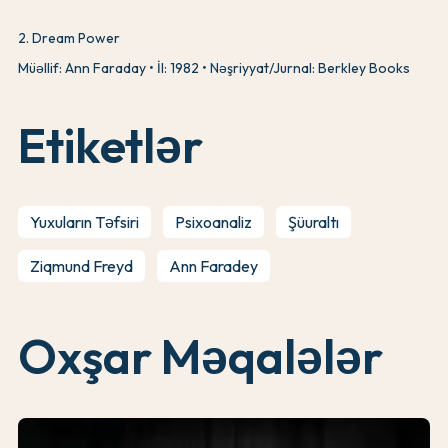
2
.
Dream Power
Müəllif: Ann Faraday
İl: 1982
Nəşriyyat/Jurnal: Berkley Books
Etiketlər
Yuxuların Təfsiri
Psixoanaliz
Şüuraltı
Ziqmund Freyd
Ann Faradey
Oxşar Məqalələr