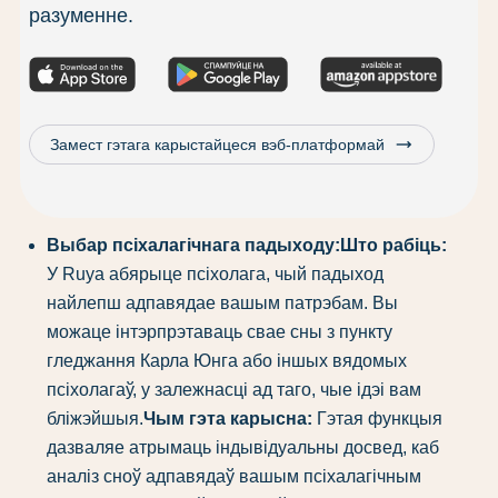
разуменне.
trending_flat
Замест гэтага карыстайцеся вэб-платформай
Выбар псіхалагічнага падыходу:
Што рабіць:
У Ruya абярыце псіхолага, чый падыход
найлепш адпавядае вашым патрэбам. Вы
можаце інтэрпрэтаваць свае сны з пункту
гледжання Карла Юнга або іншых вядомых
псіхолагаў, у залежнасці ад таго, чые ідэі вам
бліжэйшыя.
Чым гэта карысна:
Гэтая функцыя
дазваляе атрымаць індывідуальны досвед, каб
аналіз сноў адпавядаў вашым псіхалагічным