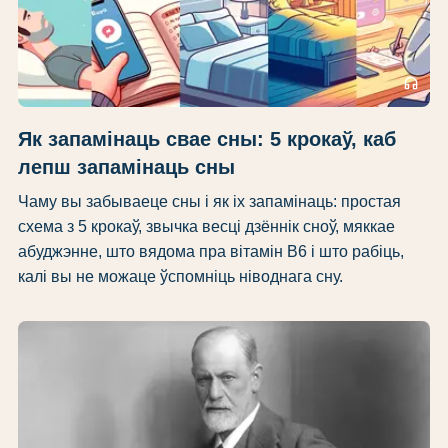
headphones
Як запамінаць свае сны: 5 крокаў, каб
лепш запамінаць сны
Чаму вы забываеце сны і як іх запамінаць: простая
схема з 5 крокаў, звычка весці дзённік сноў, мяккае
абуджэнне, што вядома пра вітамін B6 і што рабіць,
калі вы не можаце ўспомніць ніводнага сну.