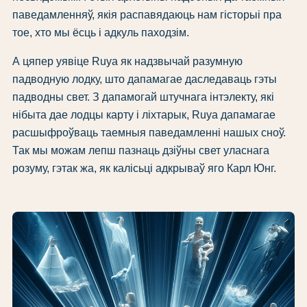
паведамленняў, якія распавядаюць нам гісторыі пра
тое, хто мы ёсць і адкуль паходзім.
А цяпер уявіце Ruya як надзвычай разумную
падводную лодку, што дапамагае даследаваць гэты
падводны свет. З дапамогай штучнага інтэлекту, які
нібыта дае лодцы карту і ліхтарык, Ruya дапамагае
расшыфроўваць таемныя паведамленні нашых сноў.
Так мы можам лепш пазнаць дзіўны свет уласнага
розуму, гэтак жа, як калісьці адкрываў яго Карл Юнг.