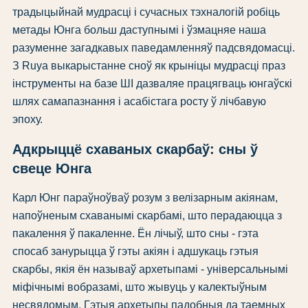
традыцыйнай мудрасці і сучасных тэхналогій робіць
метады Юнга больш даступнымі і ўзмацняе наша
разуменне загадкавых паведамленняў падсвядомасці.
З Ruya выкарыстанне сноў як крыніцы мудрасці праз
інструменты на базе ШІ дазваляе працягваць юнгаўскі
шлях самапазнання і асабістага росту ў лічбавую
эпоху.
Адкрыццё схаваных скарбаў: сны ў
свеце Юнга
Карл Юнг параўноўваў розум з велізарным акіянам,
напоўненым схаванымі скарбамі, што перадаюцца з
пакалення ў пакаленне. Ён лічыў, што сны - гэта
спосаб занурыцца ў гэты акіян і адшукаць гэтыя
скарбы, якія ён называў архетыпамі - універсальнымі
міфічнымі вобразамі, што жывуць у калектыўным
несвядомым. Гэтыя архетыпы падобныя да таемных