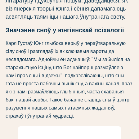
літаратуру і духоўныя пошукі. Даведайцеся, як
візіянерскія тэорыі Юнга і сёння дапамагаюць
асвятляць таямніцы нашага ўнутранага свету.
Значэнне сноў у юнгіянскай псіхалогіі
Карл Густаў Юнг глыбока верыў у пераўтваральную
сілу сноў і разглядаў іх як ключавыя вароты да
несвядомага. Аднойчы ён адзначыў: "Мы забыліся на
старажытную ісціну, што Бог найперш размаўляе з
намі праз сны і відзежы", падкрэсліваючы, што сны -
гэта не проста пабочны вынік сну, а важны канал, праз
які з намі размаўляюць глыбінныя, часта схаваныя
бакі нашай асобы. Такое бачанне ставіць сны ў цэнтр
разумення нашых самых патаемных жаданняў,
страхаў і ўнутранай мудрасці.