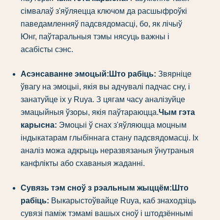
сімвалаў з'яўляецца ключом да расшыфроўкі
паведамленняў падсвядомасці, бо, як лічыў
Юнг, паўтаральныя тэмы нясуць важны і
асабісты сэнс.
Асэнсаванне эмоцый:
Што рабіць:
Звярніце
ўвагу на эмоцыі, якія вы адчувалі падчас сну, і
занатуйце іх у Ruya. З цягам часу аналізуйце
эмацыйныя ўзоры, якія паўтараюцца.
Чым гэта
карысна:
Эмоцыі ў снах з'яўляюцца моцным
індыкатарам глыбіннага стану падсвядомасці. Іх
аналіз можа адкрыць неразвязаныя ўнутраныя
канфлікты або схаваныя жаданні.
Сувязь тэм сноў з рэальным жыццём:
Што
рабіць:
Выкарыстоўвайце Ruya, каб знаходзіць
сувязі паміж тэмамі вашых сноў і штодзённымі