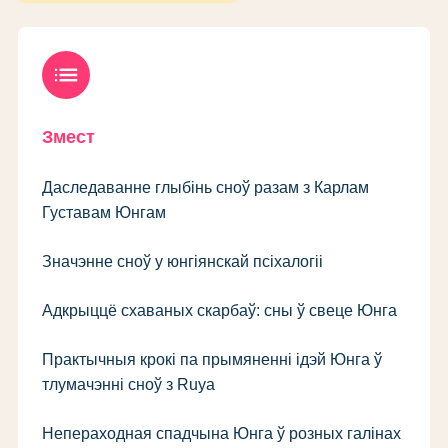
list
Змест
Даследаванне глыбінь сноў разам з Карлам
Густавам Юнгам
Значэнне сноў у юнгіянскай псіхалогіі
Адкрыццё схаваных скарбаў: сны ў свеце Юнга
Практычныя крокі па прымяненні ідэй Юнга ў
тлумачэнні сноў з Ruya
Непераходная спадчына Юнга ў розных галінах