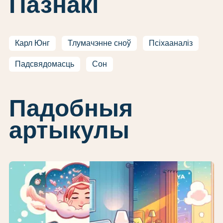
Пазнакі
Карл Юнг
Тлумачэнне сноў
Псіхааналіз
Падсвядомасць
Сон
Падобныя
артыкулы