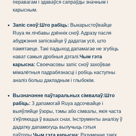
перавагам і здаваўся сапраўды значным і
карысным.
Запіс сноў:
Што рабіць:
Выкарыстоўвайце
Ruya як лічбавы дзённік сноў. Адразу пасля
абуджэння запісвайце ў дадатак усё, што
памятаеце. Такі падыход дапамагае не згубіць
нават самыя дробныя дэталі.
Чым гэта
карысна:
Своечасовы запіс сноў захоўвае
мімалётныя падрабязнасці і робіць наступны
аналіз больш дакладным і глыбокім.
Вызначэнне паўтаральных сімвалаў:
Што
рабіць:
З дапамогай Ruya адсочвайце і
выяўляйце ўзоры, тэмы або сімвалы, якія часта
з'яўляюцца ў вашых снах. Інструменты аналізу ў
дадатку дапамогуць вылучыць гэтыя
паўторы.
Чым гэта карысна:
Разуменне такіх