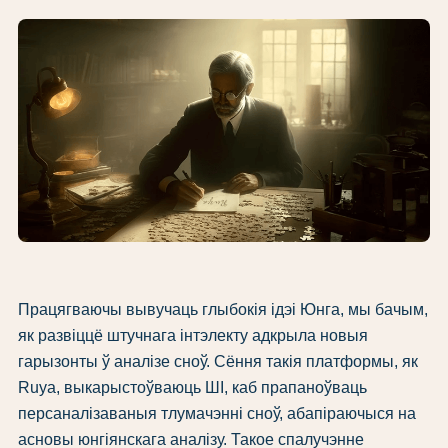
Працягваючы вывучаць глыбокія ідэі Юнга, мы бачым,
як развіццё штучнага інтэлекту адкрыла новыя
гарызонты ў аналізе сноў. Сёння такія платформы, як
Ruya, выкарыстоўваюць ШІ, каб прапаноўваць
персаналізаваныя тлумачэнні сноў, абапіраючыся на
асновы юнгіянскага аналізу. Такое спалучэнне