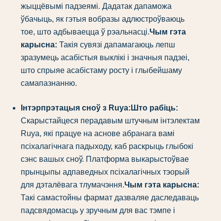
жыццёвымі падзеямі. Дадатак дапаможа
ўбачыць, як гэтыя вобразы адлюстроўваюць
тое, што адбываецца ў рэальнасці.
Чым гэта
карысна:
Такія сувязі дапамагаюць лепш
зразумець асабістыя выклікі і значныя падзеі,
што спрыяе асабістаму росту і глыбейшаму
самапазнанню.
Інтэрпрэтацыя сноў з Ruya:
Што рабіць:
Скарыстайцеся перадавым штучным інтэлектам
Ruya, які працуе на аснове абранага вамі
псіхалагічнага падыходу, каб раскрыць глыбокі
сэнс вашых сноў. Платформа выкарыстоўвае
прынцыпы адпаведных псіхалагічных тэорый
для дэталёвага тлумачэння.
Чым гэта карысна:
Такі самастойны фармат дазваляе даследаваць
падсвядомасць у зручным для вас тэмпе і