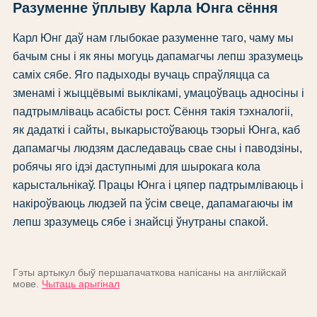
Разуменне ўплыву Карла Юнга сёння
Карл Юнг даў нам глыбокае разуменне таго, чаму мы
бачым сны і як яны могуць дапамагчы лепш зразумець
саміх сябе. Яго падыходы вучаць спраўляцца са
зменамі і жыццёвымі выклікамі, умацоўваць адносіны і
падтрымліваць асабісты рост. Сёння такія тэхналогіі,
як дадаткі і сайты, выкарыстоўваюць тэорыі Юнга, каб
дапамагчы людзям даследаваць свае сны і паводзіны,
робячы яго ідэі даступнымі для шырокага кола
карыстальнікаў. Працы Юнга і цяпер падтрымліваюць і
накіроўваюць людзей па ўсім свеце, дапамагаючы ім
лепш зразумець сябе і знайсці ўнутраны спакой.
Гэты артыкул быў першапачаткова напісаны на англійскай
мове.
Чытаць арыгінал