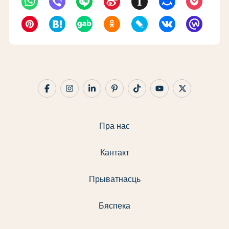
Пра нас
Кантакт
Прыватнасць
Бяспека