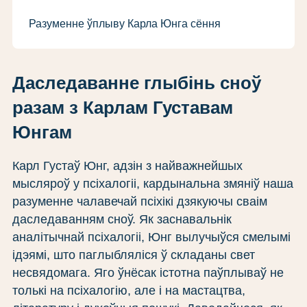
Разуменне ўплыву Карла Юнга сёння
Даследаванне глыбінь сноў
разам з Карлам Густавам
Юнгам
Карл Густаў Юнг, адзін з найважнейшых
мысляроў у псіхалогіі, кардынальна змяніў наша
разуменне чалавечай псіхікі дзякуючы сваім
даследаванням сноў. Як заснавальнік
аналітычнай псіхалогіі, Юнг вылучыўся смелымі
ідэямі, што паглыбляліся ў складаны свет
несвядомага. Яго ўнёсак істотна паўплываў не
толькі на псіхалогію, але і на мастацтва,