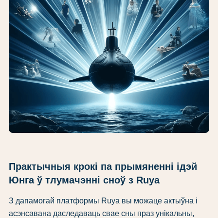
Практычныя крокі па прымяненні ідэй
Юнга ў тлумачэнні сноў з Ruya
З дапамогай платформы Ruya вы можаце актыўна і
асэнсавана даследаваць свае сны праз унікальны,