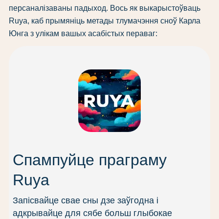
персаналізаваны падыход. Вось як выкарыстоўваць
Ruya, каб прымяніць метады тлумачэння сноў Карла
Юнга з улікам вашых асабістых пераваг:
Спампуйце праграму
Ruya
Запісвайце свае сны дзе заўгодна і
адкрывайце для сябе больш глыбокае