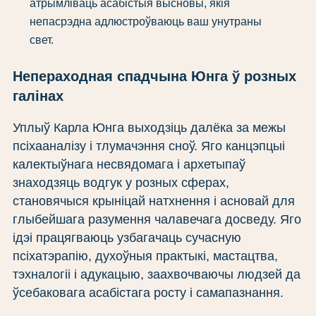
атрымліваць асабістыя высновы, якія
непасрэдна адлюстроўваюць ваш унутраны
свет.
Непераходная спадчына Юнга ў розных
галінах
Уплыў Карла Юнга выходзіць далёка за межы
псіхааналізу і тлумачэння сноў. Яго канцэпцыі
калектыўнага несвядомага і архетыпаў
знаходзяць водгук у розных сферах,
становячыся крыніцай натхнення і асновай для
глыбейшага разумення чалавечага досведу. Яго
ідэі працягваюць узбагачаць сучасную
псіхатэрапію, духоўныя практыкі, мастацтва,
тэхналогіі і адукацыю, заахвочваючы людзей да
ўсебаковага асабістага росту і самапазнання.