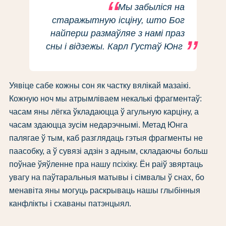
Мы забыліся на
старажытную ісціну, што Бог
найперш размаўляе з намі праз
сны і відзежы. Карл Густаў Юнг
Уявіце сабе кожны сон як частку вялікай мазаікі.
Кожную ноч мы атрымліваем некалькі фрагментаў:
часам яны лёгка ўкладаюцца ў агульную карціну, а
часам здаюцца зусім недарэчнымі. Метад Юнга
палягае ў тым, каб разглядаць гэтыя фрагменты не
паасобку, а ў сувязі адзін з адным, складаючы больш
поўнае ўяўленне пра нашу псіхіку. Ён раіў звяртаць
увагу на паўтаральныя матывы і сімвалы ў снах, бо
менавіта яны могуць раскрываць нашы глыбінныя
канфлікты і схаваны патэнцыял.