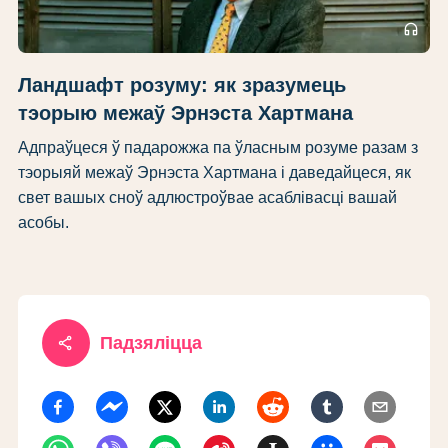
headphones
Ландшафт розуму: як зразумець
тэорыю межаў Эрнэста Хартмана
Адпраўцеся ў падарожжа па ўласным розуме разам з
тэорыяй межаў Эрнэста Хартмана і даведайцеся, як
свет вашых сноў адлюстроўвае асаблівасці вашай
асобы.
share
Падзяліцца