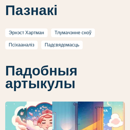
Пазнакі
Эрнэст Хартман
Тлумачэнне сноў
Псіхааналіз
Падсвядомасць
Падобныя
артыкулы