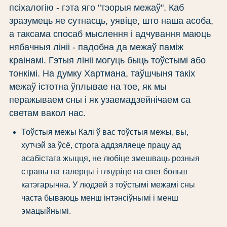
псіхалогію - гэта яго "тэорыя межаў". Каб
зразумець яе сутнасць, уявіце, што наша асоба,
а таксама спосаб мыслення і адчування маюць
нябачныя лініі - падобна да межаў паміж
краінамі. Гэтыя лініі могуць быць тоўстымі або
тонкімі. На думку Хартмана, таўшчыня такіх
межаў істотна ўплывае на тое, як мы
перажываем сны і як узаемадзейнічаем са
светам вакол нас.
Тоўстыя межы Калі ў вас тоўстыя межы, вы,
хутчэй за ўсё, строга аддзяляеце працу ад
асабістага жыцця, не любіце змешваць розныя
стравы на талерцы і глядзіце на свет больш
катэгарычна. У людзей з тоўстымі межамі сны
часта бываюць менш інтэнсіўнымі і менш
эмацыйнымі.