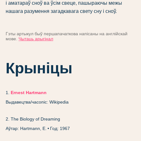
і аматараў сноў ва ўсім свеце, пашыраючы межы
нашага разумення загадкавага свету сну і сноў.
Гэты артыкул быў першапачаткова напісаны на англійскай
мове.
Чытаць арыгінал
Крыніцы
1
.
Ernest Hartmann
Выдавецтва/часопіс: Wikipedia
2
.
The Biology of Dreaming
Аўтар: Hartmann, E.
Год: 1967