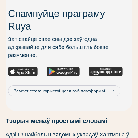
Спампуйце праграму
Ruya
Запісвайце свае сны дзе заўгодна і
адкрывайце для сябе больш глыбокае
разуменне.
trending_flat
Замест гэтага карыстайцеся вэб-платформай
Тэорыя межаў простымі словамі
Адзін з найбольш вядомых укладаў Хартмана ў