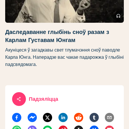
headphones
Даследаванне глыбінь сноў разам з
Карлам Густавам Юнгам
Акуніцеся ў загадкавы свет тлумачэння сноў паводле
Карла Юнга. Наперадзе вас чакае падарожжа ў глыбіні
падсвядомага.
share
Падзяліцца