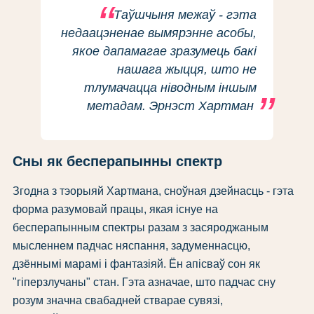
Таўшчыня межаў - гэта
недаацэненае вымярэнне асобы,
якое дапамагае зразумець бакі
нашага жыцця, што не
тлумачацца ніводным іншым
метадам. Эрнэст Хартман
Сны як бесперапынны спектр
Згодна з тэорыяй Хартмана, сноўная дзейнасць - гэта
форма разумовай працы, якая існуе на
бесперапынным спектры разам з засяроджаным
мысленнем падчас няспання, задуменнасцю,
дзённымі марамі і фантазіяй. Ён апісваў сон як
"гіперзлучаны" стан. Гэта азначае, што падчас сну
розум значна свабадней стварае сувязі,