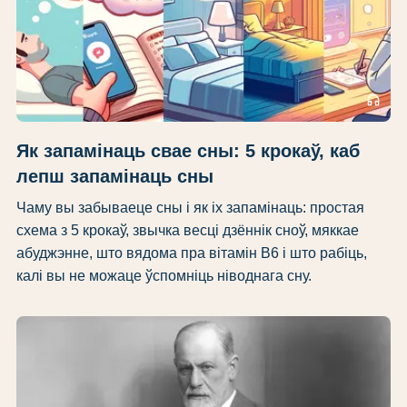
headphones
Як запамінаць свае сны: 5 крокаў, каб
лепш запамінаць сны
Чаму вы забываеце сны і як іх запамінаць: простая
схема з 5 крокаў, звычка весці дзённік сноў, мяккае
абуджэнне, што вядома пра вітамін B6 і што рабіць,
калі вы не можаце ўспомніць ніводнага сну.