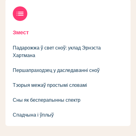
list
Змест
Падарожжа ў свет сноў: уклад Эрнэста
Хартмана
Першапраходзец у даследаванні сноў
Тэорыя межаў простымі словамі
Сны як бесперапынны спектр
Спадчына і ўплыў