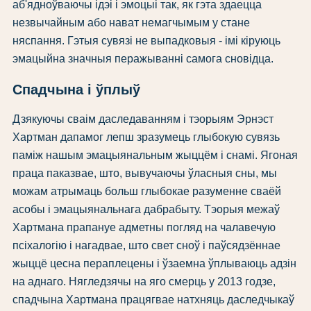
аб'ядноўваючы ідэі і эмоцыі так, як гэта здаецца
незвычайным або нават немагчымым у стане
няспання. Гэтыя сувязі не выпадковыя - імі кіруюць
эмацыйна значныя перажыванні самога сновідца.
Спадчына і ўплыў
Дзякуючы сваім даследаванням і тэорыям Эрнэст
Хартман дапамог лепш зразумець глыбокую сувязь
паміж нашым эмацыянальным жыццём і снамі. Ягоная
праца паказвае, што, вывучаючы ўласныя сны, мы
можам атрымаць больш глыбокае разуменне сваёй
асобы і эмацыянальнага дабрабыту. Тэорыя межаў
Хартмана прапануе адметны погляд на чалавечую
псіхалогію і нагадвае, што свет сноў і паўсядзённае
жыццё цесна пераплецены і ўзаемна ўплываюць адзін
на аднаго. Нягледзячы на яго смерць у 2013 годзе,
спадчына Хартмана працягвае натхняць даследчыкаў