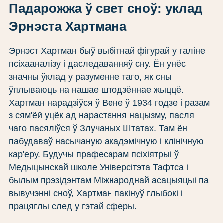
Падарожжа ў свет сноў: уклад
Эрнэста Хартмана
Эрнэст Хартман быў выбітнай фігурай у галіне
псіхааналізу і даследаванняў сну. Ён унёс
значны ўклад у разуменне таго, як сны
ўплываюць на нашае штодзённае жыццё.
Хартман нарадзіўся ў Вене ў 1934 годзе і разам
з сям'ёй уцёк ад нарастання нацызму, пасля
чаго пасяліўся ў Злучаных Штатах. Там ён
пабудаваў насычаную акадэмічную і клінічную
кар'еру. Будучы прафесарам псіхіятрыі ў
Медыцынскай школе Універсітэта Тафтса і
былым прэзідэнтам Міжнароднай асацыяцыі па
вывучэнні сноў, Хартман пакінуў глыбокі і
працяглы след у гэтай сферы.