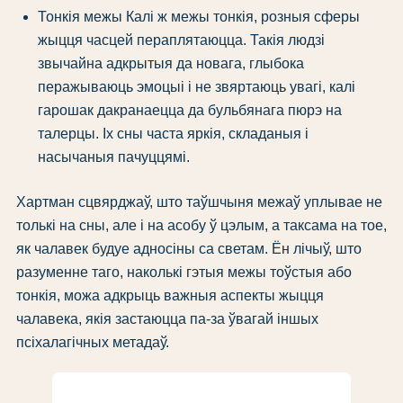
Тонкія межы Калі ж межы тонкія, розныя сферы
жыцця часцей пераплятаюцца. Такія людзі
звычайна адкрытыя да новага, глыбока
перажываюць эмоцыі і не звяртаюць увагі, калі
гарошак дакранаецца да бульбянага пюрэ на
талерцы. Іх сны часта яркія, складаныя і
насычаныя пачуццямі.
Хартман сцвярджаў, што таўшчыня межаў уплывае не
толькі на сны, але і на асобу ў цэлым, а таксама на тое,
як чалавек будуе адносіны са светам. Ён лічыў, што
разуменне таго, наколькі гэтыя межы тоўстыя або
тонкія, можа адкрыць важныя аспекты жыцця
чалавека, якія застаюцца па-за ўвагай іншых
псіхалагічных метадаў.