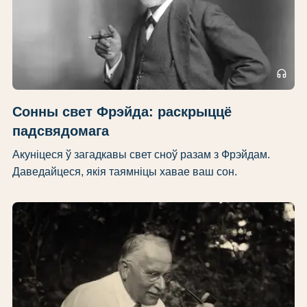
headphones
Сонны свет Фрэйда: раскрыццё
падсвядомага
Акуніцеся ў загадкавы свет сноў разам з Фрэйдам.
Даведайцеся, якія таямніцы хавае ваш сон.