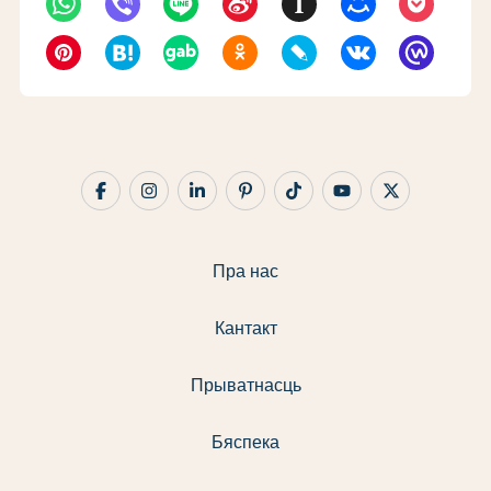
Пра нас
Кантакт
Прыватнасць
Бяспека