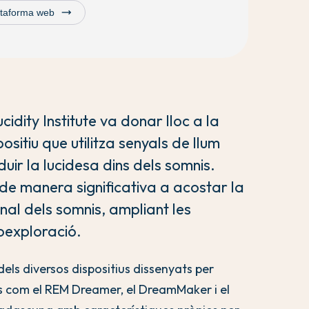
trending_flat
lataforma web
idity Institute va donar lloc a la
sitiu que utilitza senyals de llum
uir la lucidesa dins dels somnis.
de manera significativa a acostar la
onal dels somnis, ampliant les
toexploració.
els diversos dispositius dissenyats per
ies com el REM Dreamer, el DreamMaker i el