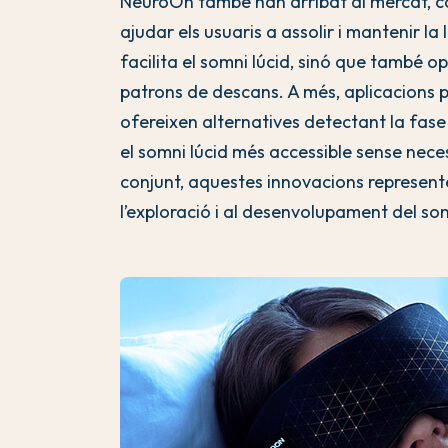
NeuroOn també han arribat al mercat, c
ajudar els usuaris a assolir i mantenir l
facilita el somni lúcid, sinó que també op
patrons de descans. A més, aplicacions 
ofereixen alternatives detectant la fase 
el somni lúcid més accessible sense neces
conjunt, aquestes innovacions represent
l’exploració i al desenvolupament del so