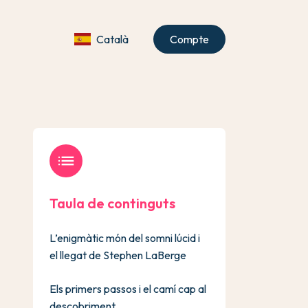
Català
Compte
list
Taula de continguts
L’enigmàtic món del somni lúcid i
el llegat de Stephen LaBerge
Els primers passos i el camí cap al
descobriment