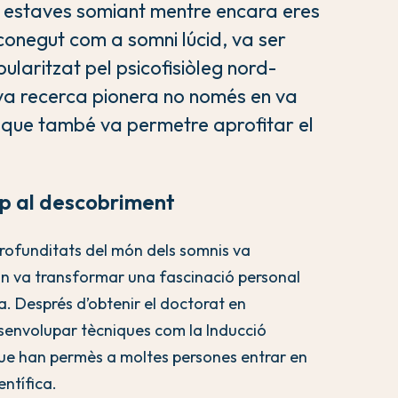
 estaves somiant mentre encara eres
conegut com a somni lúcid, va ser
ularitzat pel psicofisiòleg nord-
a recerca pionera no només en va
ó que també va permetre aprofitar el
cap al descobriment
profunditats del món dels somnis va
on va transformar una fascinació personal
. Després d’obtenir el doctorat en
esenvolupar tècniques com la Inducció
ue han permès a moltes persones entrar en
entífica.