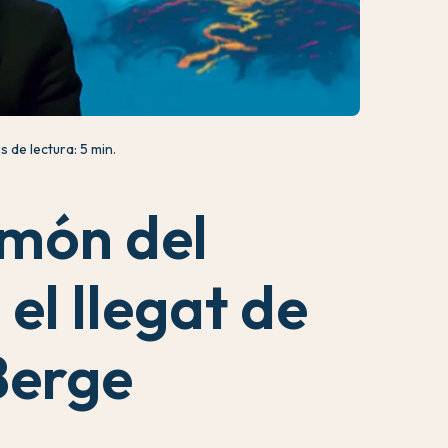
 de lectura: 5 min.
 món del
 el llegat de
Berge