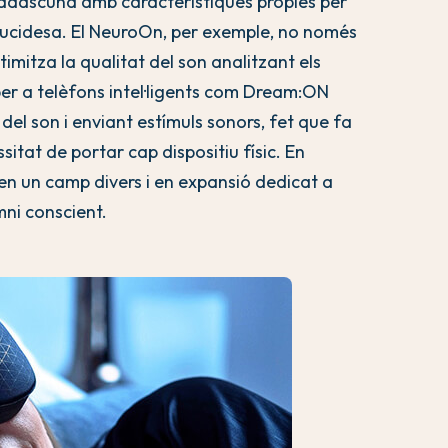
adascuna amb característiques pròpies per
a lucidesa. El NeuroOn, per exemple, no només
timitza la qualitat del son analitzant els
per a telèfons intel·ligents com Dream:ON
del son i enviant estímuls sonors, fet que fa
sitat de portar cap dispositiu físic. En
en un camp divers i en expansió dedicat a
mni conscient.