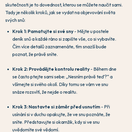
skutečnosti je to dovednost, kterou se můžete naučit sami.
Tady je několik kroků, jak se vydat na objevování světa
svých snů:
Krok 1: Pamatujte si své sny
- Mějte u postele
deník snů a každé ráno si zapište vše, co si vybavíte.
Čím více detailů zaznamenáte, tím snazší bude
poznat, že právě sníte.
Krok 2: Provádějte kontrolu reality
- Během dne
se často ptejte sami sebe: „Nesním právě teď?“ a
všímejte si svého okolí. Díky tomu se vám ve snu
snáze rozsvítí, že nejde o realitu.
Krok 3: Nastavte si záměr před usnutím
- Při
usínání si v duchu opakujte, že ve snu poznáte, že
sníte. Představujte si okamžik, kdy si ve snu
uvědomíte své vědomí.