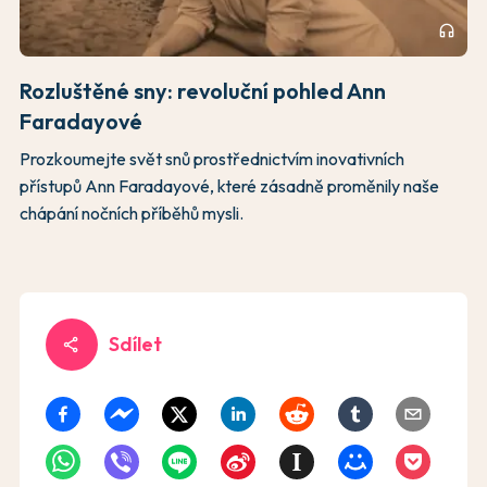
headphones
Rozluštěné sny: revoluční pohled Ann
Faradayové
Prozkoumejte svět snů prostřednictvím inovativních
přístupů Ann Faradayové, které zásadně proměnily naše
chápání nočních příběhů mysli.
Sdílet
share