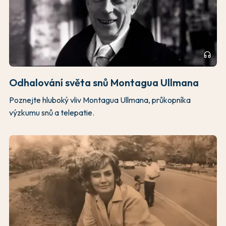
headphones
Odhalování světa snů Montagua Ullmana
Poznejte hluboký vliv Montagua Ullmana, průkopníka
výzkumu snů a telepatie.