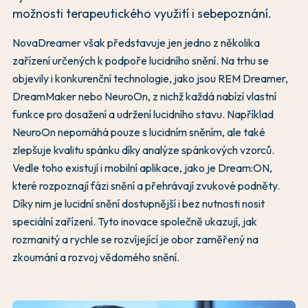
možnosti terapeutického využití i sebepoznání.
NovaDreamer však představuje jen jedno z několika
zařízení určených k podpoře lucidního snění. Na trhu se
objevily i konkurenční technologie, jako jsou REM Dreamer,
DreamMaker nebo NeuroOn, z nichž každá nabízí vlastní
funkce pro dosažení a udržení lucidního stavu. Například
NeuroOn nepomáhá pouze s lucidním sněním, ale také
zlepšuje kvalitu spánku díky analýze spánkových vzorců.
Vedle toho existují i mobilní aplikace, jako je Dream:ON,
které rozpoznají fázi snění a přehrávají zvukové podněty.
Díky nim je lucidní snění dostupnější i bez nutnosti nosit
speciální zařízení. Tyto inovace společně ukazují, jak
rozmanitý a rychle se rozvíjející je obor zaměřený na
zkoumání a rozvoj vědomého snění.