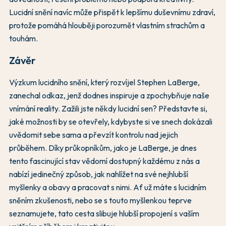
Lucidní snění navíc může přispět k lepšímu duševnímu zdraví,
protože pomáhá hlouběji porozumět vlastním strachům a
touhám.
Závěr
Výzkum lucidního snění, který rozvíjel Stephen LaBerge,
zanechal odkaz, jenž dodnes inspiruje a zpochybňuje naše
vnímání reality. Zažili jste někdy lucidní sen? Představte si,
jaké možnosti by se otevřely, kdybyste si ve snech dokázali
uvědomit sebe sama a převzít kontrolu nad jejich
průběhem. Díky průkopníkům, jako je LaBerge, je dnes
tento fascinující stav vědomí dostupný každému z nás a
nabízí jedinečný způsob, jak nahlížet na své nejhlubší
myšlenky a obavy a pracovat s nimi. Ať už máte s lucidním
sněním zkušenosti, nebo se s touto myšlenkou teprve
seznamujete, tato cesta slibuje hlubší propojení s vaším