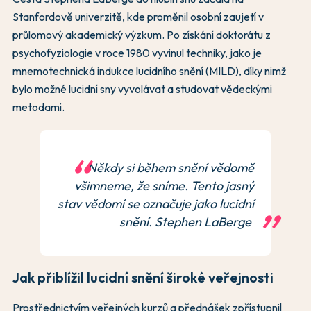
Stanfordově univerzitě, kde proměnil osobní zaujetí v
průlomový akademický výzkum. Po získání doktorátu z
psychofyziologie v roce 1980 vyvinul techniky, jako je
mnemotechnická indukce lucidního snění (MILD), díky nimž
bylo možné lucidní sny vyvolávat a studovat vědeckými
metodami.
Někdy si během snění vědomě
všimneme, že sníme. Tento jasný
stav vědomí se označuje jako lucidní
snění. Stephen LaBerge
Jak přiblížil lucidní snění široké veřejnosti
Prostřednictvím veřejných kurzů a přednášek zpřístupnil