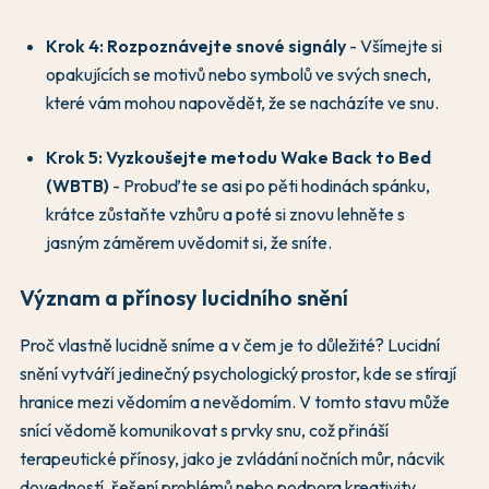
Krok 4: Rozpoznávejte snové signály
- Všímejte si
opakujících se motivů nebo symbolů ve svých snech,
které vám mohou napovědět, že se nacházíte ve snu.
Krok 5: Vyzkoušejte metodu Wake Back to Bed
(WBTB)
- Probuďte se asi po pěti hodinách spánku,
krátce zůstaňte vzhůru a poté si znovu lehněte s
jasným záměrem uvědomit si, že sníte.
Význam a přínosy lucidního snění
Proč vlastně lucidně sníme a v čem je to důležité? Lucidní
snění vytváří jedinečný psychologický prostor, kde se stírají
hranice mezi vědomím a nevědomím. V tomto stavu může
snící vědomě komunikovat s prvky snu, což přináší
terapeutické přínosy, jako je zvládání nočních můr, nácvik
dovedností, řešení problémů nebo podpora kreativity.