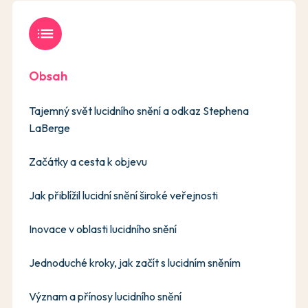
list
Obsah
Tajemný svět lucidního snění a odkaz Stephena
LaBerge
Začátky a cesta k objevu
Jak přiblížil lucidní snění široké veřejnosti
Inovace v oblasti lucidního snění
Jednoduché kroky, jak začít s lucidním sněním
Význam a přínosy lucidního snění