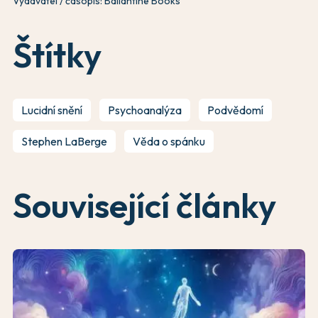
Vydavatel / časopis: Ballantine Books
Štítky
Lucidní snění
Psychoanalýza
Podvědomí
Stephen LaBerge
Věda o spánku
Související články