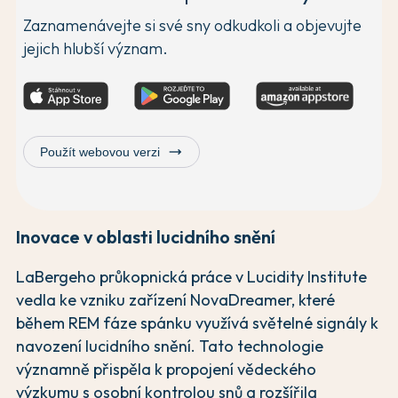
Zaznamenávejte si své sny odkudkoli a objevujte
jejich hlubší význam.
trending_flat
Použít webovou verzi
Inovace v oblasti lucidního snění
LaBergeho průkopnická práce v Lucidity Institute
vedla ke vzniku zařízení NovaDreamer, které
během REM fáze spánku využívá světelné signály k
navození lucidního snění. Tato technologie
významně přispěla k propojení vědeckého
výzkumu s osobní kontrolou snů a rozšířila