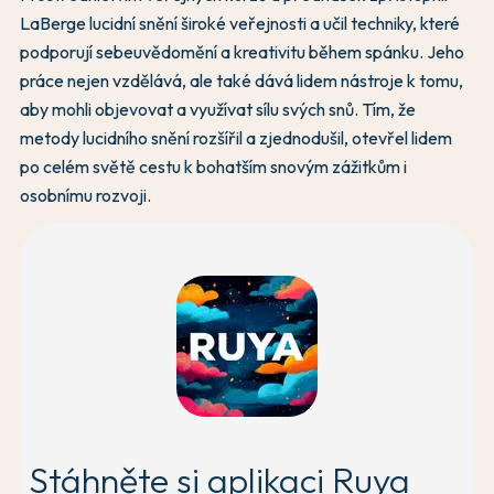
LaBerge lucidní snění široké veřejnosti a učil techniky, které
podporují sebeuvědomění a kreativitu během spánku. Jeho
práce nejen vzdělává, ale také dává lidem nástroje k tomu,
aby mohli objevovat a využívat sílu svých snů. Tím, že
metody lucidního snění rozšířil a zjednodušil, otevřel lidem
po celém světě cestu k bohatším snovým zážitkům i
osobnímu rozvoji.
Stáhněte si aplikaci Ruya