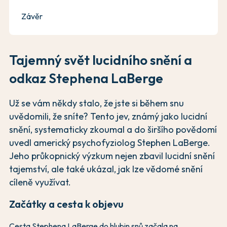
Závěr
Tajemný svět lucidního snění a
odkaz Stephena LaBerge
Už se vám někdy stalo, že jste si během snu
uvědomili, že sníte? Tento jev, známý jako lucidní
snění, systematicky zkoumal a do širšího povědomí
uvedl americký psychofyziolog Stephen LaBerge.
Jeho průkopnický výzkum nejen zbavil lucidní snění
tajemství, ale také ukázal, jak lze vědomé snění
cíleně využívat.
Začátky a cesta k objevu
Cesta Stephena LaBerge do hlubin snů začala na