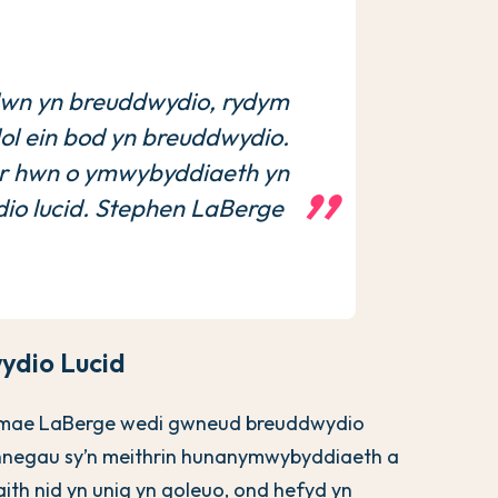
dwn yn breuddwydio, rydym
ol ein bod yn breuddwydio.
lur hwn o ymwybyddiaeth yn
io lucid. Stephen LaBerge
ydio Lucid
, mae LaBerge wedi gwneud breuddwydio
chnegau sy’n meithrin hunanymwybyddiaeth a
th nid yn unig yn goleuo, ond hefyd yn