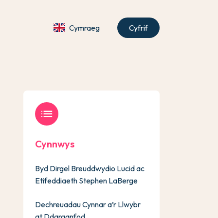
Cymraeg
Cyfrif
list
Cynnwys
Byd Dirgel Breuddwydio Lucid ac
Etifeddiaeth Stephen LaBerge
Dechreuadau Cynnar a’r Llwybr
at Ddarganfod