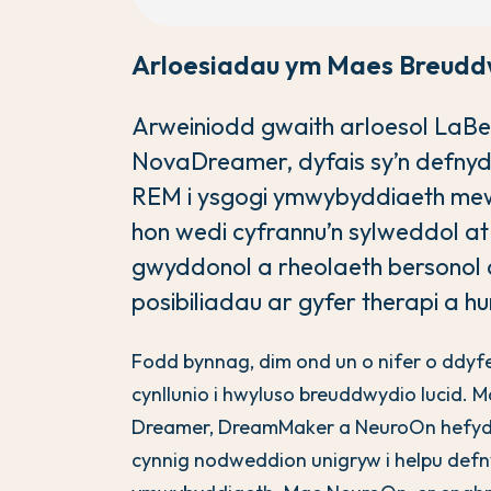
Arloesiadau ym Maes Breudd
Arweiniodd gwaith arloesol LaBerge
NovaDreamer, dyfais sy’n defnyd
REM i ysgogi ymwybyddiaeth me
hon wedi cyfrannu’n sylweddol at 
gwyddonol a rheolaeth bersonol 
posibiliadau ar gyfer therapi a h
Fodd bynnag, dim ond un o nifer o ddyf
cynllunio i hwyluso breuddwydio lucid. 
Dreamer, DreamMaker a NeuroOn hefyd 
cynnig nodweddion unigryw i helpu defn