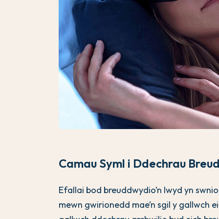
Camau Syml i Ddechrau Breu
Efallai bod breuddwydio’n lwyd yn swnio
mewn gwirionedd mae’n sgil y gallwch ei