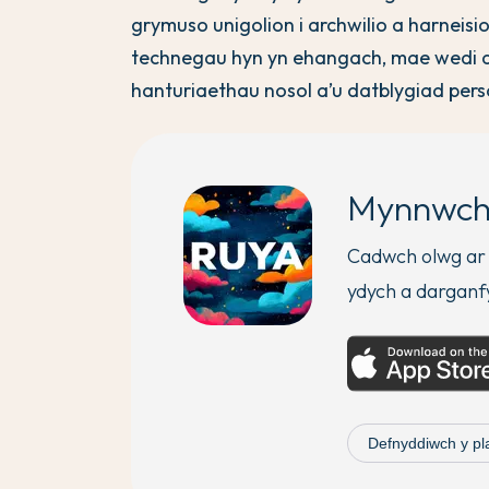
grymuso unigolion i archwilio a harneis
technegau hyn yn ehangach, mae wedi ag
hanturiaethau nosol a’u datblygiad pers
Mynnwch
Cadwch olwg ar 
ydych a darganf
Defnyddiwch y pla