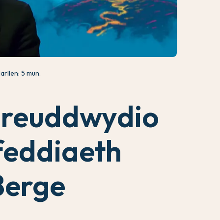
arllen: 5 mun.
Breuddwydio
ifeddiaeth
Berge