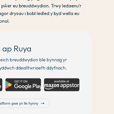
io pŵer eu breuddwydion. Trwy ledaenu’r
or drysau i bobl ledled y byd wella eu
onol.
 ap Ruya
eich breuddwydion ble bynnag yr
yddwch ddealltwriaeth ddyfnach.
trending_flat
tfform gwe yn lle hynny