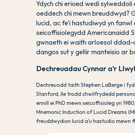
Ydych chi erioed wedi sylweddoli
oeddech chi mewn breuddwyd? Ge
lucid, ac fe’i hastudiwyd yn fanwl
seicoffisiolegydd Americanaidd S
gwnaeth ei waith arloesol ddad-d
dangos sut y gellir manteisio ar
Dechreuadau Cynnar a’r Llwy
Dechreuodd taith Stephen LaBerge i fy
Stanford, lle trodd chwilfrydedd person
ennill ei PhD mewn seicoffisioleg yn 19
Mnemonic Induction of Lucid Dreams (MILD
freuddwydion lucid a’u hastudio mewn 