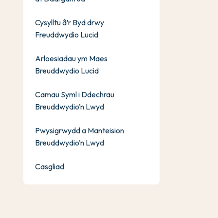
Cysylltu â’r Byd drwy
Freuddwydio Lucid
Arloesiadau ym Maes
Breuddwydio Lucid
Camau Syml i Ddechrau
Breuddwydio’n Lwyd
Pwysigrwydd a Manteision
Breuddwydio’n Lwyd
Casgliad