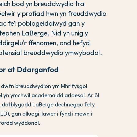
 eich bod yn breuddwydio tra
lwir y profiad hwn yn freuddwydio
 ac fe’i poblogeiddiwyd gan y
tephen LaBerge. Nid yn unig y
dirgelu’r ffenomen, ond hefyd
 botensial breuddwydio ymwybodol.
br at Ddarganfod
d dwfn breuddwydion ym Mhrifysgol
ol yn ymchwil academaidd arloesol. Ar ôl
80, datblygodd LaBerge dechnegau fel y
), gan alluogi llawer i fynd i mewn i
ffordd wyddonol.