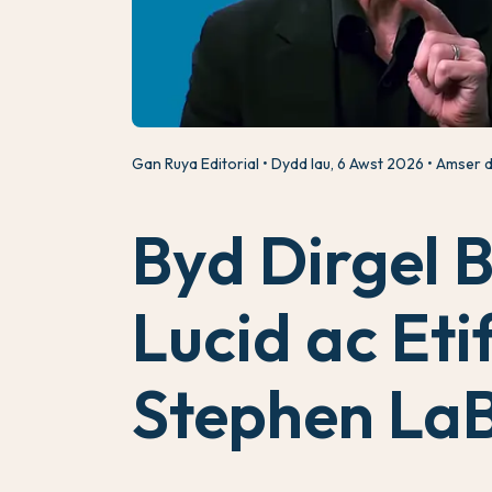
Gan Ruya Editorial
Dydd Iau, 6 Awst 2026
Amser d
Byd Dirgel 
Lucid ac Et
Stephen La