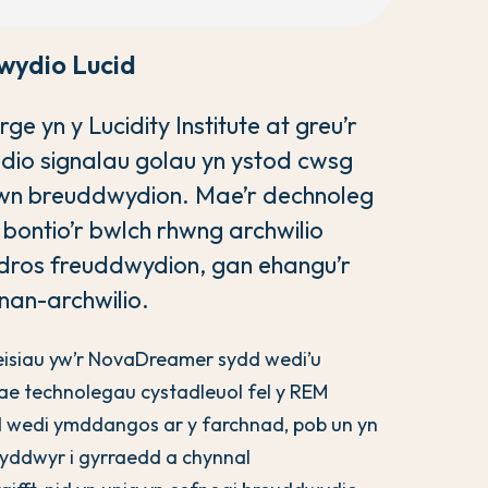
wydio Lucid
 yn y Lucidity Institute at greu’r
dio signalau golau yn ystod cwsg
wn breuddwydion. Mae’r dechnoleg
bontio’r bwlch rhwng archwilio
dros freuddwydion, gan ehangu’r
unan-archwilio.
eisiau yw’r NovaDreamer sydd wedi’u
Mae technolegau cystadleuol fel y REM
wedi ymddangos ar y farchnad, pob un yn
yddwyr i gyrraedd a chynnal