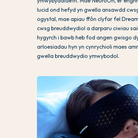
ymwybyddiaeth. Mae NeuroOn, er enghrai
lucid ond hefyd yn gwella ansawdd cws
ogystal, mae apiau ffôn clyfar fel Dre
cwsg breuddwydiol a darparu ciwiau sai
hygyrch i bawb heb fod angen gwisgo dyf
arloesiadau hyn yn cynrychioli maes amry
gwella breuddwydio ymwybodol.