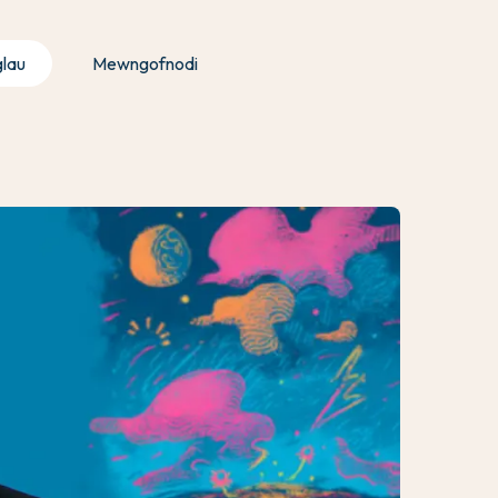
glau
Mewngofnodi