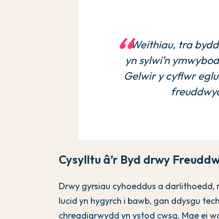
Weithiau, tra byd
yn sylwi’n ymwybod
Gelwir y cyflwr eg
freuddwyd
Cysylltu â’r Byd drwy Freuddw
Drwy gyrsiau cyhoeddus a darlithoedd
lucid yn hygyrch i bawb, gan ddysgu te
chreadigrwydd yn ystod cwsg. Mae ei wai