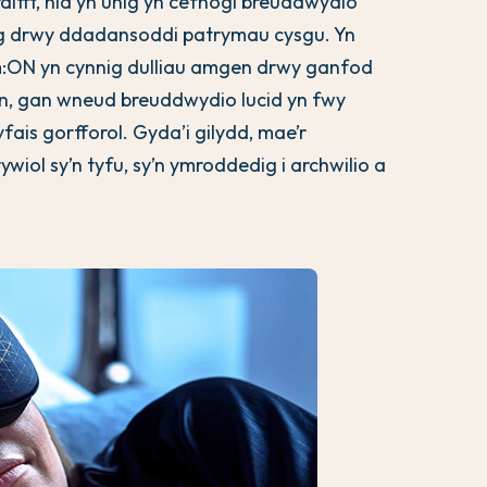
fft, nid yn unig yn cefnogi breuddwydio
g drwy ddadansoddi patrymau cysgu. Yn
am:ON yn cynnig dulliau amgen drwy ganfod
n, gan wneud breuddwydio lucid yn fwy
ais gorfforol. Gyda’i gilydd, mae’r
wiol sy’n tyfu, sy’n ymroddedig i archwilio a