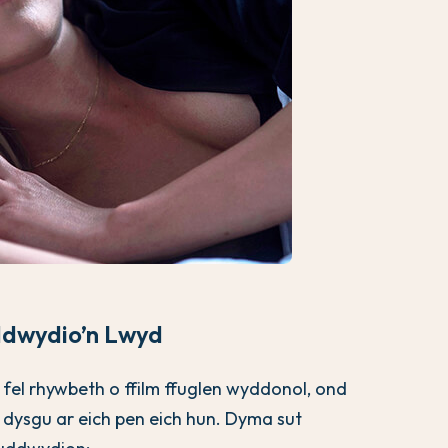
ddwydio’n Lwyd
 fel rhywbeth o ffilm ffuglen wyddonol, ond
 dysgu ar eich pen eich hun. Dyma sut