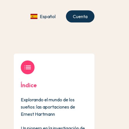
Español
Cuenta
list
Índice
Explorando el mundo de los
sueños: las aportaciones de
Ernest Hartmann
Un pionero en la investigación de