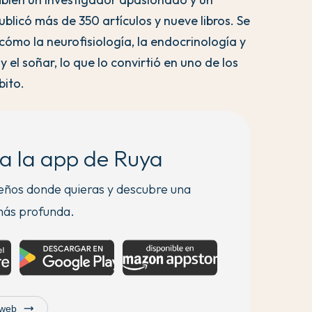
publicó más de 350 artículos y nueve libros. Se
cómo la neurofisiología, la endocrinología y
 el soñar, lo que lo convirtió en uno de los
bito.
a la app de Ruya
ueños donde quieras y descubre una
ás profunda.
trending_flat
 web