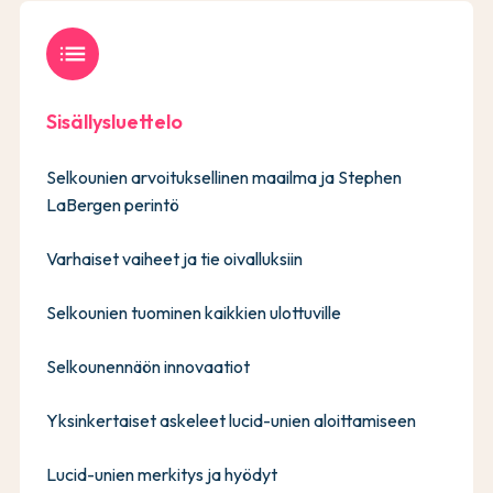
list
Sisällysluettelo
Selkounien arvoituksellinen maailma ja Stephen
LaBergen perintö
Varhaiset vaiheet ja tie oivalluksiin
Selkounien tuominen kaikkien ulottuville
Selkounennäön innovaatiot
Yksinkertaiset askeleet lucid-unien aloittamiseen
Lucid-unien merkitys ja hyödyt