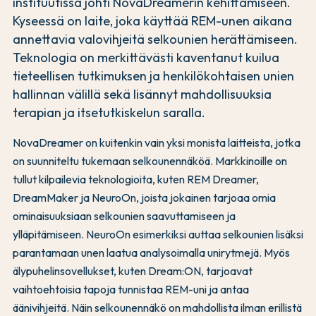
instituutissa johti NovaDreamerin kehittämiseen.
Kyseessä on laite, joka käyttää REM-unen aikana
annettavia valovihjeitä selkounien herättämiseen.
Teknologia on merkittävästi kaventanut kuilua
tieteellisen tutkimuksen ja henkilökohtaisen unien
hallinnan välillä sekä lisännyt mahdollisuuksia
terapian ja itsetutkiskelun saralla.
NovaDreamer on kuitenkin vain yksi monista laitteista, jotka
on suunniteltu tukemaan selkounennäköä. Markkinoille on
tullut kilpailevia teknologioita, kuten REM Dreamer,
DreamMaker ja NeuroOn, joista jokainen tarjoaa omia
ominaisuuksiaan selkounien saavuttamiseen ja
ylläpitämiseen. NeuroOn esimerkiksi auttaa selkounien lisäksi
parantamaan unen laatua analysoimalla unirytmejä. Myös
älypuhelinsovellukset, kuten Dream:ON, tarjoavat
vaihtoehtoisia tapoja tunnistaa REM-uni ja antaa
äänivihjeitä. Näin selkounennäkö on mahdollista ilman erillistä