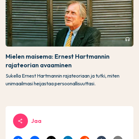
headphones
Mielen maisema: Ernest Hartmannin
rajateorian avaaminen
Sukella Ernest Hartmannin rajateoriaan ja tutki, miten
unimaailmasi heijastaa persoonallisuuttasi.
Jaa
share