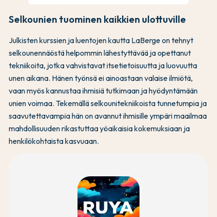
Selkounien tuominen kaikkien ulottuville
Julkisten kurssien ja luentojen kautta LaBerge on tehnyt
selkounennäöstä helpommin lähestyttävää ja opettanut
tekniikoita, jotka vahvistavat itsetietoisuutta ja luovuutta
unen aikana. Hänen työnsä ei ainoastaan valaise ilmiötä,
vaan myös kannustaa ihmisiä tutkimaan ja hyödyntämään
unien voimaa. Tekemällä selkounitekniikoista tunnetumpia ja
saavutettavampia hän on avannut ihmisille ympäri maailmaa
mahdollisuuden rikastuttaa yöaikaisia kokemuksiaan ja
henkilökohtaista kasvuaan.