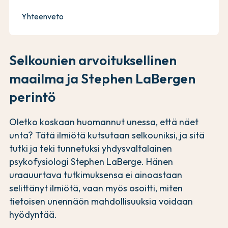
Yhteenveto
Selkounien arvoituksellinen
maailma ja Stephen LaBergen
perintö
Oletko koskaan huomannut unessa, että näet
unta? Tätä ilmiötä kutsutaan selkouniksi, ja sitä
tutki ja teki tunnetuksi yhdysvaltalainen
psykofysiologi Stephen LaBerge. Hänen
uraauurtava tutkimuksensa ei ainoastaan
selittänyt ilmiötä, vaan myös osoitti, miten
tietoisen unennäön mahdollisuuksia voidaan
hyödyntää.