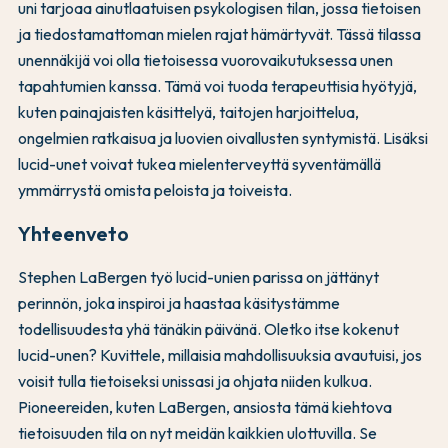
uni tarjoaa ainutlaatuisen psykologisen tilan, jossa tietoisen
ja tiedostamattoman mielen rajat hämärtyvät. Tässä tilassa
unennäkijä voi olla tietoisessa vuorovaikutuksessa unen
tapahtumien kanssa. Tämä voi tuoda terapeuttisia hyötyjä,
kuten painajaisten käsittelyä, taitojen harjoittelua,
ongelmien ratkaisua ja luovien oivallusten syntymistä. Lisäksi
lucid-unet voivat tukea mielenterveyttä syventämällä
ymmärrystä omista peloista ja toiveista.
Yhteenveto
Stephen LaBergen työ lucid-unien parissa on jättänyt
perinnön, joka inspiroi ja haastaa käsitystämme
todellisuudesta yhä tänäkin päivänä. Oletko itse kokenut
lucid-unen? Kuvittele, millaisia mahdollisuuksia avautuisi, jos
voisit tulla tietoiseksi unissasi ja ohjata niiden kulkua.
Pioneereiden, kuten LaBergen, ansiosta tämä kiehtova
tietoisuuden tila on nyt meidän kaikkien ulottuvilla. Se