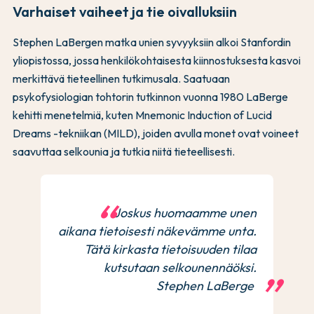
Varhaiset vaiheet ja tie oivalluksiin
Stephen LaBergen matka unien syvyyksiin alkoi Stanfordin
yliopistossa, jossa henkilökohtaisesta kiinnostuksesta kasvoi
merkittävä tieteellinen tutkimusala. Saatuaan
psykofysiologian tohtorin tutkinnon vuonna 1980 LaBerge
kehitti menetelmiä, kuten Mnemonic Induction of Lucid
Dreams -tekniikan (MILD), joiden avulla monet ovat voineet
saavuttaa selkounia ja tutkia niitä tieteellisesti.
Joskus huomaamme unen
aikana tietoisesti näkevämme unta.
Tätä kirkasta tietoisuuden tilaa
kutsutaan selkounennäöksi.
Stephen LaBerge