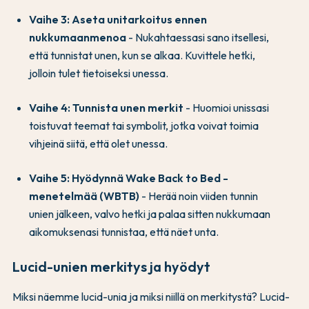
Vaihe 3: Aseta unitarkoitus ennen
nukkumaanmenoa
- Nukahtaessasi sano itsellesi,
että tunnistat unen, kun se alkaa. Kuvittele hetki,
jolloin tulet tietoiseksi unessa.
Vaihe 4: Tunnista unen merkit
- Huomioi unissasi
toistuvat teemat tai symbolit, jotka voivat toimia
vihjeinä siitä, että olet unessa.
Vaihe 5: Hyödynnä Wake Back to Bed -
menetelmää (WBTB)
- Herää noin viiden tunnin
unien jälkeen, valvo hetki ja palaa sitten nukkumaan
aikomuksenasi tunnistaa, että näet unta.
Lucid-unien merkitys ja hyödyt
Miksi näemme lucid-unia ja miksi niillä on merkitystä? Lucid-