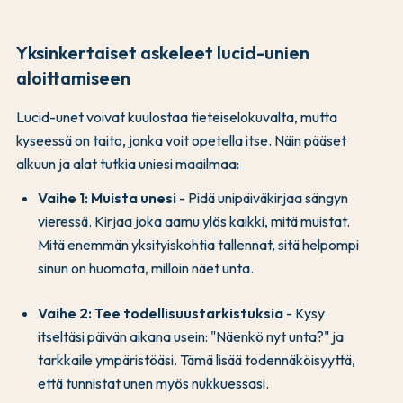
Yksinkertaiset askeleet lucid-unien
aloittamiseen
Lucid-unet voivat kuulostaa tieteiselokuvalta, mutta
kyseessä on taito, jonka voit opetella itse. Näin pääset
alkuun ja alat tutkia uniesi maailmaa:
Vaihe 1: Muista unesi
- Pidä unipäiväkirjaa sängyn
vieressä. Kirjaa joka aamu ylös kaikki, mitä muistat.
Mitä enemmän yksityiskohtia tallennat, sitä helpompi
sinun on huomata, milloin näet unta.
Vaihe 2: Tee todellisuustarkistuksia
- Kysy
itseltäsi päivän aikana usein: "Näenkö nyt unta?" ja
tarkkaile ympäristöäsi. Tämä lisää todennäköisyyttä,
että tunnistat unen myös nukkuessasi.