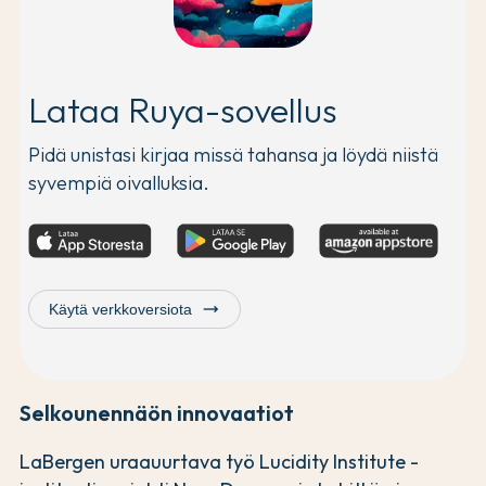
Lataa Ruya-sovellus
Pidä unistasi kirjaa missä tahansa ja löydä niistä
syvempiä oivalluksia.
trending_flat
Käytä verkkoversiota
Selkounennäön innovaatiot
LaBergen uraauurtava työ Lucidity Institute -