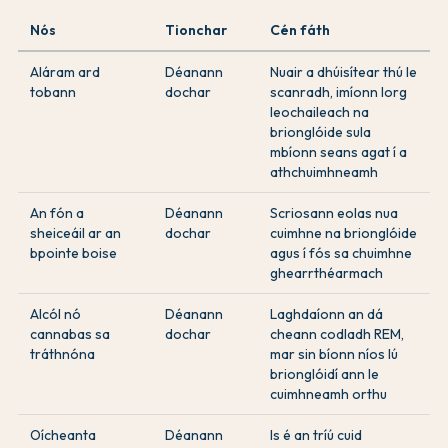
Nós
Tionchar
Cén fáth
Aláram ard
Déanann
Nuair a dhúisítear thú le
tobann
dochar
scanradh, imíonn lorg
leochaileach na
brionglóide sula
mbíonn seans agat í a
athchuimhneamh
An fón a
Déanann
Scriosann eolas nua
sheiceáil ar an
dochar
cuimhne na brionglóide
bpointe boise
agus í fós sa chuimhne
ghearrthéarmach
Alcól nó
Déanann
Laghdaíonn an dá
cannabas sa
dochar
cheann codladh REM,
tráthnóna
mar sin bíonn níos lú
brionglóidí ann le
cuimhneamh orthu
Oícheanta
Déanann
Is é an tríú cuid