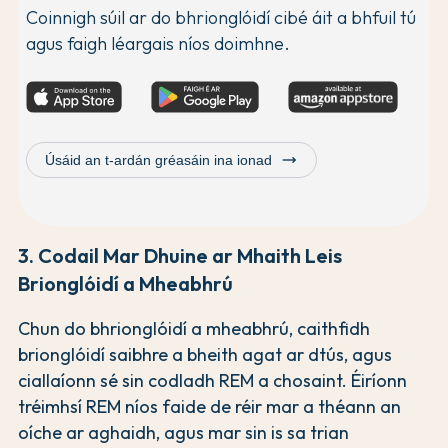
Coinnigh súil ar do bhrionglóidí cibé áit a bhfuil tú
agus faigh léargais níos doimhne.
trending_flat
Úsáid an t-ardán gréasáin ina ionad
3. Codail Mar Dhuine ar Mhaith Leis
Brionglóidí a Mheabhrú
Chun do bhrionglóidí a mheabhrú, caithfidh
brionglóidí saibhre a bheith agat ar dtús, agus
ciallaíonn sé sin codladh REM a chosaint. Éiríonn
tréimhsí REM níos faide de réir mar a théann an
oíche ar aghaidh, agus mar sin is sa trian