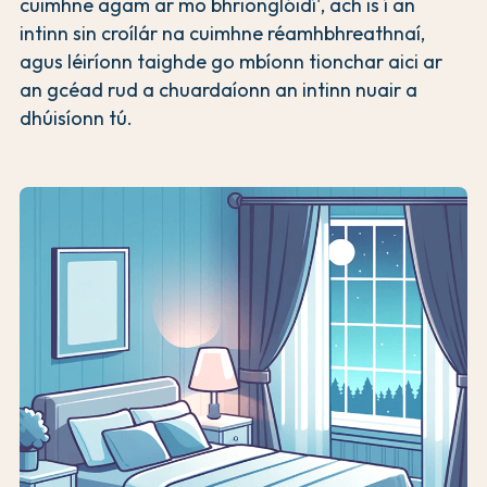
cuimhne agam ar mo bhrionglóidí', ach is í an
intinn sin croílár na cuimhne réamhbhreathnaí,
agus léiríonn taighde go mbíonn tionchar aici ar
an gcéad rud a chuardaíonn an intinn nuair a
dhúisíonn tú.