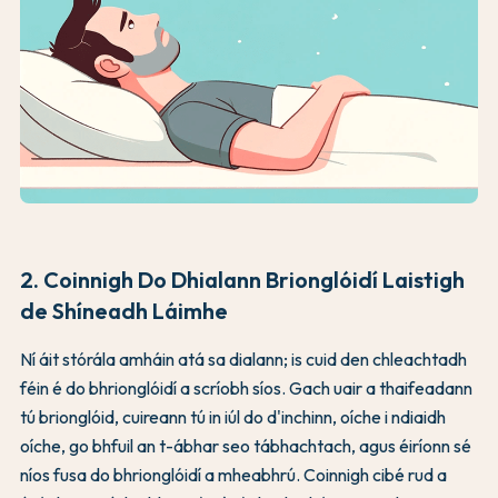
2. Coinnigh Do Dhialann Brionglóidí Laistigh
de Shíneadh Láimhe
Ní áit stórála amháin atá sa dialann; is cuid den chleachtadh
féin é do bhrionglóidí a scríobh síos. Gach uair a thaifeadann
tú brionglóid, cuireann tú in iúl do d'inchinn, oíche i ndiaidh
oíche, go bhfuil an t-ábhar seo tábhachtach, agus éiríonn sé
níos fusa do bhrionglóidí a mheabhrú. Coinnigh cibé rud a