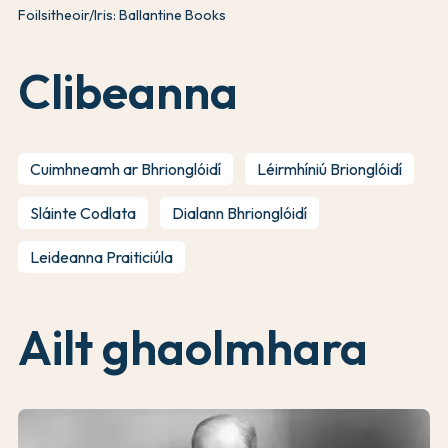
Foilsitheoir/Iris: Ballantine Books
Clibeanna
Cuimhneamh ar Bhrionglóidí
Léirmhíniú Brionglóidí
Sláinte Codlata
Dialann Bhrionglóidí
Leideanna Praiticiúla
Ailt ghaolmhara