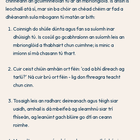
chinneann an gcuimhneoidh tú ar an mbrionglóid. Is ansin is
leochailí atá sí, mar sin ba chóir an chéad chéim ar fad a
dhéanamh sula mbogann tú matán ar bith:
Coinnigh do shúile dúnta agus fan sa suíomh inar
dhúisigh tú. Is cosúil go gcabhraíonn an suíomh leis an
mbrionglóid a thabhairt chun cuimhne; is minic a
imíonn sí má chasann tú thart.
Cuir ceist chiúin amháin ort féin: 'cad a bhí díreach ag
tarlú?' Ná cuir brú ort féin - lig don fhreagra teacht
chun cinn.
Tosaigh leis an radharc deireanach agus téigh siar
uaidh, amhail is dá mbeifeá ag sleamhnú siar trí
fhíseán, ag leanúint gach blúire go dtí an ceann
roimhe.