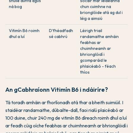
shúile dúnta agus
socair mar leideanna
ná bog
chun cuimhne na
brionglóide atá ag dul i
léig a aimsiú
Vitimín B6 roimh
D'fhéadfadh
Léirigh triail
dhul a luí
sé cabhrú
randamaithe amháin
feabhas ar
chuimhneamh ar
bhrionglóidí i
gcomparáid le
phlaicéabó - féach
thíos
An gCabhraíonn Vitimín B6 i ndáiríre?
Tá toradh amháin ar fhorlíonadh atá thar a bheith suimiúil. I
staidéar randamaithe, dúbailte-dall, faoi rialú plaicéabó ar
100 duine, chuir 240 mg de vitimín B6 díreach roimh dhul a luí
ar feadh cúig oíche feabhas ar chuimhneamh ar bhrionglóidí i