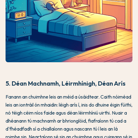
5. Déan Machnamh, Léirmhínigh, Déan Arís
Fanann an chuimhne leis an méid a úsáidtear. Caith nóiméad
leis an iontráil ón mhaidin: léigh arís í, inis do dhuine éigin fúithi,
nó téigh céim níos faide agus déan léirmhíniú uirthi. Nuair a
dhéanann tú machnamh ar bhrionglóid, fiafraíonn tú cad a
d'fhéadfadh sí a chiallaíonn agus nascann tú í leis an lá
roimhe sin. Neartaíonn sé sin an chuimhne agus cuireann sé in