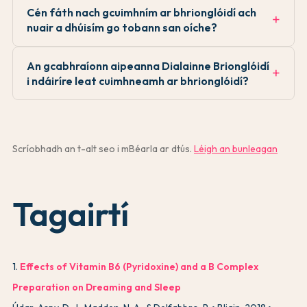
Cén fáth nach gcuimhním ar bhrionglóidí ach
nuair a dhúisím go tobann san oíche?
An gcabhraíonn aipeanna Dialainne Brionglóidí
i ndáiríre leat cuimhneamh ar bhrionglóidí?
Scríobhadh an t-alt seo i mBéarla ar dtús.
Léigh an bunleagan
Tagairtí
1
.
Effects of Vitamin B6 (Pyridoxine) and a B Complex
Preparation on Dreaming and Sleep