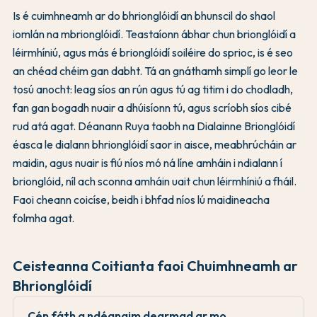
Is é cuimhneamh ar do bhrionglóidí an bhunscil do shaol
iomlán na mbrionglóidí. Teastaíonn ábhar chun brionglóidí a
léirmhíniú, agus más é brionglóidí soiléire do sprioc, is é seo
an chéad chéim gan dabht. Tá an gnáthamh simplí go leor le
tosú anocht: leag síos an rún agus tú ag titim i do chodladh,
fan gan bogadh nuair a dhúisíonn tú, agus scríobh síos cibé
rud atá agat. Déanann Ruya taobh na Dialainne Brionglóidí
éasca le dialann bhrionglóidí saor in aisce, meabhrúcháin ar
maidin, agus nuair is fiú níos mó ná líne amháin i ndialann í
brionglóid, níl ach sconna amháin uait chun léirmhíniú a fháil.
Faoi cheann coicíse, beidh i bhfad níos lú maidineacha
folmha agat.
Ceisteanna Coitianta faoi Chuimhneamh ar
Bhrionglóidí
Cén fáth a ndéanaim dearmad ar mo