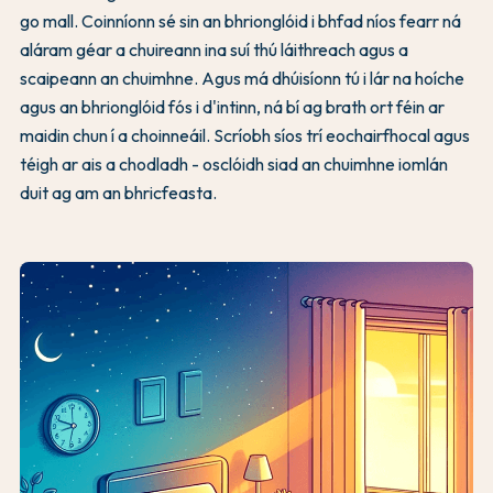
go mall. Coinníonn sé sin an bhrionglóid i bhfad níos fearr ná
aláram géar a chuireann ina suí thú láithreach agus a
scaipeann an chuimhne. Agus má dhúisíonn tú i lár na hoíche
agus an bhrionglóid fós i d'intinn, ná bí ag brath ort féin ar
maidin chun í a choinneáil. Scríobh síos trí eochairfhocal agus
téigh ar ais a chodladh - osclóidh siad an chuimhne iomlán
duit ag am an bhricfeasta.