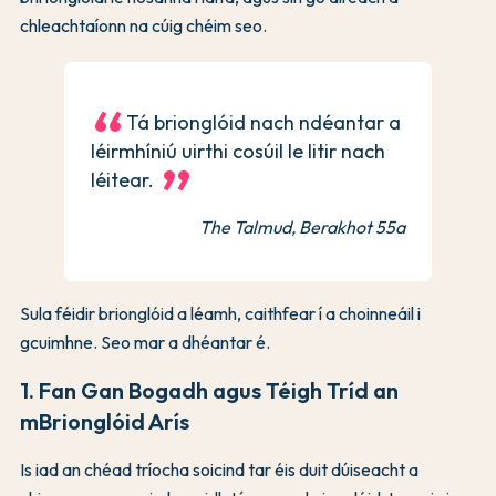
chleachtaíonn na cúig chéim seo.
Tá brionglóid nach ndéantar a
léirmhíniú uirthi cosúil le litir nach
léitear.
The Talmud, Berakhot 55a
Sula féidir brionglóid a léamh, caithfear í a choinneáil i
gcuimhne. Seo mar a dhéantar é.
1. Fan Gan Bogadh agus Téigh Tríd an
mBrionglóid Arís
Is iad an chéad tríocha soicind tar éis duit dúiseacht a