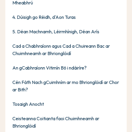
Mheabhrú
4. Dúisigh go Réidh, d'Aon Turas
5. Déan Machnamh, Léirmhínigh, Déan Arís
Cad a Chabhraíonn agus Cad a Chuireann Bac ar
Chuimhneamh ar Bhrionglóidí
An gCabhraíonn Vitimín B6 i ndáiríre?
Cén Fáth Nach gCuimhním ar mo Bhrionglóidí ar Chor
ar Bith?
Tosaigh Anocht
Ceisteanna Coitianta faoi Chuimhneamh ar
Bhrionglóidí