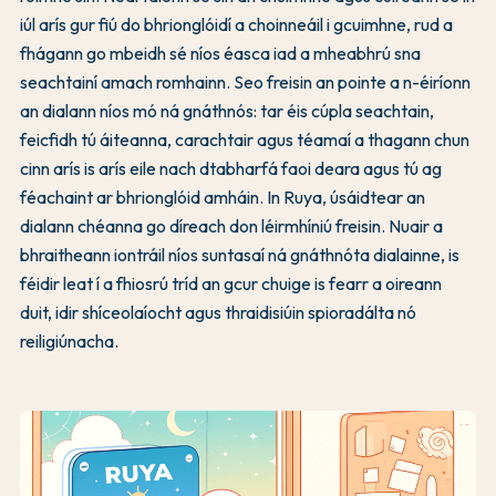
iúl arís gur fiú do bhrionglóidí a choinneáil i gcuimhne, rud a
fhágann go mbeidh sé níos éasca iad a mheabhrú sna
seachtainí amach romhainn. Seo freisin an pointe a n-éiríonn
an dialann níos mó ná gnáthnós: tar éis cúpla seachtain,
feicfidh tú áiteanna, carachtair agus téamaí a thagann chun
cinn arís is arís eile nach dtabharfá faoi deara agus tú ag
féachaint ar bhrionglóid amháin. In Ruya, úsáidtear an
dialann chéanna go díreach don léirmhíniú freisin. Nuair a
bhraitheann iontráil níos suntasaí ná gnáthnóta dialainne, is
féidir leat í a fhiosrú tríd an gcur chuige is fearr a oireann
duit, idir shíceolaíocht agus thraidisiúin spioradálta nó
reiligiúnacha.