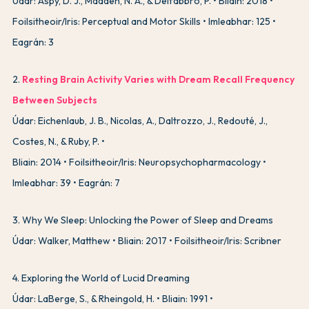
Údar: Aspy, D. J., Madden, N. A., & Delfabbro, P.
Bliain: 2018
Foilsitheoir/Iris: Perceptual and Motor Skills
Imleabhar: 125
Eagrán: 3
2
.
Resting Brain Activity Varies with Dream Recall Frequency
Between Subjects
Údar: Eichenlaub, J. B., Nicolas, A., Daltrozzo, J., Redouté, J.,
Costes, N., & Ruby, P.
Bliain: 2014
Foilsitheoir/Iris: Neuropsychopharmacology
Imleabhar: 39
Eagrán: 7
3
.
Why We Sleep: Unlocking the Power of Sleep and Dreams
Údar: Walker, Matthew
Bliain: 2017
Foilsitheoir/Iris: Scribner
4
.
Exploring the World of Lucid Dreaming
Údar: LaBerge, S., & Rheingold, H.
Bliain: 1991