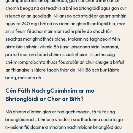
gcomparáid leis an bplaicéabó, gan tionchar a imirt ar cé
chomh beoga ná aisteach is a bhí na brionglóidí agus gan cur
isteach ar an gcodladh. Níl anseo ach staidéar gearr amháin
agus tá 240 mg i bhfad os cionn an ghnáthiontógáil bia, mar
sin is fearr féachaint air mar rud le plé le do dhochtúir
seachas mar ghnáthnós oíche. Molann na taighdeoirí féin
aiste bia saibhir i vitimín B6 (iasc, piseanna sicín, bananaí,
prátaí) mar an chéad chéim is ciallmhaire. Is iad na cúig
chéim iompraíochta thuas fós croílár an chur chuige a bhfuil
an fhianaise is láidre taobh thiar de. Níl i B6 ach buntáiste
beag, más ann dó.
Cén Fáth Nach gCuimhním ar mo
Bhrionglóidí ar Chor ar Bith?
Má bhíonn d'intinn glan ar fad gach maidin, tá tú fós ag
brionglóideach. Léiríonn staidéir i saotharlanna codlata go
n-insíonn fiú daoine a mhaíonn nach mbíonn brionglóid acu