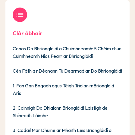
list
Clár ábhair
Conas Do Bhrionglóidí a Chuimhneamh: 5 Chéim chun
Cuimhneamh Níos Fearr ar Bhrionglóidí
Cén Fáth a nDéanann Tú Dearmad ar Do Bhrionglóidí
1. Fan Gan Bogadh agus Téigh Tríd an mBrionglóid
Arís
2. Coinnigh Do Dhialann Brionglóidí Laistigh de
Shíneadh Láimhe
3. Codail Mar Dhuine ar Mhaith Leis Brionglóidí a