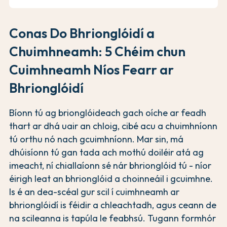
Conas Do Bhrionglóidí a
Chuimhneamh: 5 Chéim chun
Cuimhneamh Níos Fearr ar
Bhrionglóidí
Bíonn tú ag brionglóideach gach oíche ar feadh
thart ar dhá uair an chloig, cibé acu a chuimhníonn
tú orthu nó nach gcuimhníonn. Mar sin, má
dhúisíonn tú gan tada ach mothú doiléir atá ag
imeacht, ní chiallaíonn sé nár bhrionglóid tú - níor
éirigh leat an bhrionglóid a choinneáil i gcuimhne.
Is é an dea-scéal gur scil í cuimhneamh ar
bhrionglóidí is féidir a chleachtadh, agus ceann de
na scileanna is tapúla le feabhsú. Tugann formhór