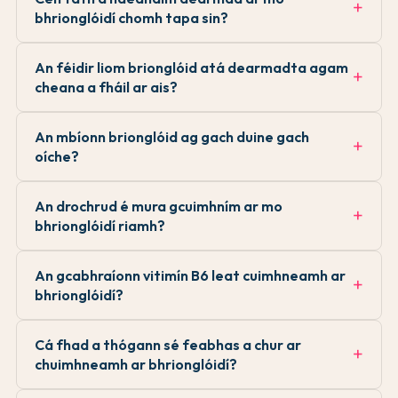
bhrionglóidí chomh tapa sin?
An féidir liom brionglóid atá dearmadta agam
cheana a fháil ar ais?
An mbíonn brionglóid ag gach duine gach
oíche?
An drochrud é mura gcuimhním ar mo
bhrionglóidí riamh?
An gcabhraíonn vitimín B6 leat cuimhneamh ar
bhrionglóidí?
Cá fhad a thógann sé feabhas a chur ar
chuimhneamh ar bhrionglóidí?