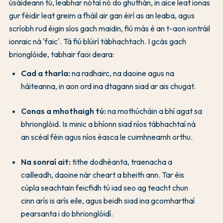
úsáideann tú, leabhar nótaí nó do ghuthán, in aice leat ionas
gur féidir leat greim a fháil air gan éirí as an leaba, agus
scríobh rud éigin síos gach maidin, fiú más é an t-aon iontráil
ionraic ná 'faic'. Tá fiú blúirí tábhachtach. I gcás gach
brionglóide, tabhair faoi deara:
Cad a tharla:
na radhairc, na daoine agus na
háiteanna, in aon ord ina dtagann siad ar ais chugat.
Conas a mhothaigh tú:
na mothúcháin a bhí agat sa
bhrionglóid. Is minic a bhíonn siad níos tábhachtaí ná
an scéal féin agus níos éasca le cuimhneamh orthu.
Na sonraí ait:
tithe dodhéanta, traenacha a
cailleadh, daoine nár cheart a bheith ann. Tar éis
cúpla seachtain feicfidh tú iad seo ag teacht chun
cinn arís is arís eile, agus beidh siad ina gcomharthaí
pearsanta i do bhrionglóidí.