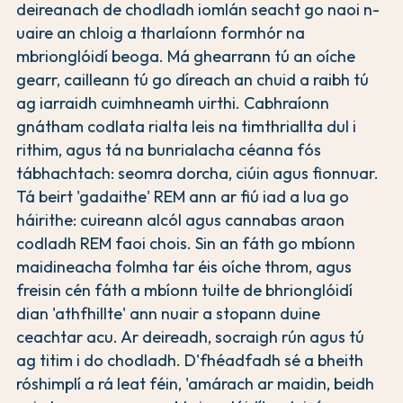
deireanach de chodladh iomlán seacht go naoi n-
uaire an chloig a tharlaíonn formhór na
mbrionglóidí beoga. Má ghearrann tú an oíche
gearr, cailleann tú go díreach an chuid a raibh tú
ag iarraidh cuimhneamh uirthi. Cabhraíonn
gnátham codlata rialta leis na timthriallta dul i
rithim, agus tá na bunrialacha céanna fós
tábhachtach: seomra dorcha, ciúin agus fionnuar.
Tá beirt 'gadaithe' REM ann ar fiú iad a lua go
háirithe: cuireann alcól agus cannabas araon
codladh REM faoi chois. Sin an fáth go mbíonn
maidineacha folmha tar éis oíche throm, agus
freisin cén fáth a mbíonn tuilte de bhrionglóidí
dian 'athfhillte' ann nuair a stopann duine
ceachtar acu. Ar deireadh, socraigh rún agus tú
ag titim i do chodladh. D'fhéadfadh sé a bheith
róshimplí a rá leat féin, 'amárach ar maidin, beidh