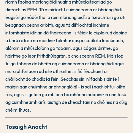
riamh faoina mbrionglóidí nuair a mhúsclaítear iad go
díreach as REM. Tá minicíocht cuimhneamh ar bhrionglóidí
éagsúil go nádúrtha, ó roinnt brionglóidí sa tseachtain go dtí
beagnach ceann ar bith, agus tá difríochtaí inchinne
intomhaiste idir an dá fhoirceann. Is féidir le cúpla rud daoine
a bhrú i dtreo na maidine folmha: easpa codlata leanúnach,
aláram a mhúsclaíonn go tobann, agus cógais áirithe, go
háirithe go leor frithdhúlagrán, a choisceann REM. Má stop
tú go tobann de bheith ag cuimhneamh ar bhrionglóidí agus
mura bhfuil aon rud eile athraithe, is fiú féachaint ar
cháilíocht do chodlata féin. Seachas sin, ní fadhb sláinte í
maidin gan chuimhne ar bhrionglóidí - is scil í nach bhfuil oilte
fós, agus is gnách go mbíonn formhór na ndaoine in ann tosú
ag cuimhneamh arís laistigh de sheachtain nó dhó leis na cúig
chéim thuas.
Tosaigh Anocht