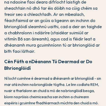
na ndaoine faoi deara difríocht laistigh de
sheachtain nó dhó tar éis dóibh na cúig chéim sa
treoir seo a chleachtadh. Ar an mbealach,
féachfaimid ar an gcúis a ligeann an inchinn do
bhrionglóidí sleamhnú uaithi, cad a deir an taighde
a chabhraíonn i ndáiríre (staidéar suimiúil ar
vitimín B6 san áireamh), agus cad is féidir leat a
dhéanamh mura gcuimhníonn tú ar bhrionglóid ar
bith faoi láthair.
Cén Fáth a nDéanann Tú Dearmad ar Do
Bhrionglóidí
Ní locht cuimhne é dearmad a dhéanamh ar bhrionglóidí - sin
mar atá inchinn na brionglóide tógtha. Le linn codlata REM,
nuair a tharlaíonn an chuid is mó de na brionglóidí beoga,
bíonn na próisis cheimiceacha san inchinn a chuireann
eispéiris i gcuimhne fhadtéarmach múchta den chuid is mó.