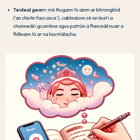
Teideal gearr:
má thugann tú ainm ar bhrionglóid
('an chistin faoi uisce'), cabhraíonn sé sin leat í a
choinneáil i gcuimhne agus patrúin a fheiceáil nuair a
fhilleann tú ar na hiontrálacha.