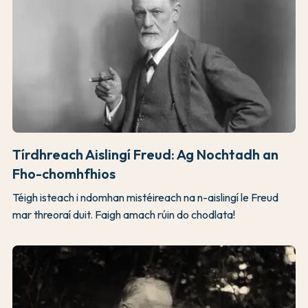
Tírdhreach Aislingí Freud: Ag Nochtadh an
Fho-chomhfhios
Téigh isteach i ndomhan mistéireach na n-aislingí le Freud
mar threoraí duit. Faigh amach rúin do chodlata!