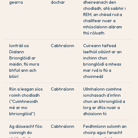
gearra
dochar
dheireanach den
chodladh, atá saibhir i
REM, an chéad rud a
chailltear nuair a
mhúsclaíonn aláram
thú róluath
Iontráil sa
Cabhraíonn
Cuireann taifead
Dialann
laethúil oiliúint ar an
Brionglóidí ar
inchinn chun
maidin, fiú mura
brionglóidí a mheas
bhfuil ann ach
mar rud is fiú a
blúirí
choinneáil
Rún a leagan síos
Cabhraíonn
Ullmhaíonn cuimhne
roimh chodladh
ionchasach d'intinn
("Cuimhneoidh
chun an bhrionglóid a
mé ar mo
lorg ar dtús nuair a
bhrionglóid")
dhúisíonn tú
Ag dúiseacht fós:
Cabhraíonn
Feidhmíonn suíomh an
coinnigh do
choirp agus fanacht