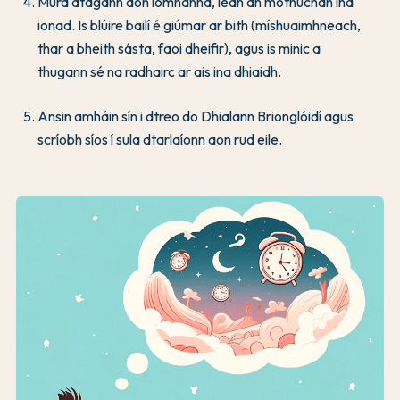
Mura dtagann aon íomhánna, lean an mothúchán ina
ionad. Is blúire bailí é giúmar ar bith (míshuaimhneach,
thar a bheith sásta, faoi dheifir), agus is minic a
thugann sé na radhairc ar ais ina dhiaidh.
Ansin amháin sín i dtreo do Dhialann Brionglóidí agus
scríobh síos í sula dtarlaíonn aon rud eile.