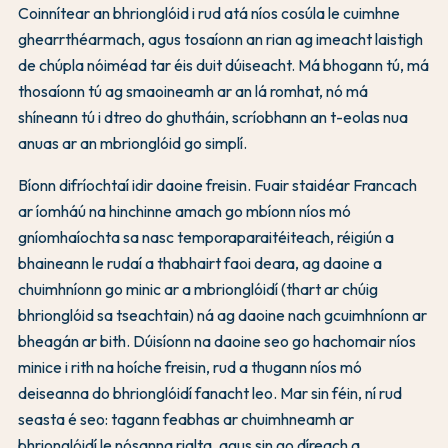
Coinnítear an bhrionglóid i rud atá níos cosúla le cuimhne
ghearrthéarmach, agus tosaíonn an rian ag imeacht laistigh
de chúpla nóiméad tar éis duit dúiseacht. Má bhogann tú, má
thosaíonn tú ag smaoineamh ar an lá romhat, nó má
shíneann tú i dtreo do ghutháin, scríobhann an t-eolas nua
anuas ar an mbrionglóid go simplí.
Bíonn difríochtaí idir daoine freisin. Fuair staidéar Francach
ar íomháú na hinchinne amach go mbíonn níos mó
gníomhaíochta sa nasc temporaparaitéiteach, réigiún a
bhaineann le rudaí a thabhairt faoi deara, ag daoine a
chuimhníonn go minic ar a mbrionglóidí (thart ar chúig
bhrionglóid sa tseachtain) ná ag daoine nach gcuimhníonn ar
bheagán ar bith. Dúisíonn na daoine seo go hachomair níos
minice i rith na hoíche freisin, rud a thugann níos mó
deiseanna do bhrionglóidí fanacht leo. Mar sin féin, ní rud
seasta é seo: tagann feabhas ar chuimhneamh ar
bhrionglóidí le nósanna rialta, agus sin go díreach a