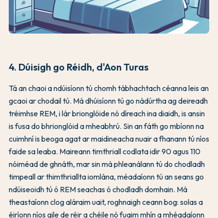
4. Dúisigh go Réidh, d'Aon Turas
Tá an chaoi a ndúisíonn tú chomh tábhachtach céanna leis an
gcaoi ar chodail tú. Má dhúisíonn tú go nádúrtha ag deireadh
tréimhse REM, i lár brionglóide nó díreach ina diaidh, is ansin
is fusa do bhrionglóid a mheabhrú. Sin an fáth go mbíonn na
cuimhní is beoga agat ar maidineacha nuair a fhanann tú níos
faide sa leaba. Maireann timthriall codlata idir 90 agus 110
nóiméad de ghnáth, mar sin má phleanálann tú do chodladh
timpeall ar thimthriallta iomlána, méadaíonn tú an seans go
ndúiseoidh tú ó REM seachas ó chodladh domhain. Má
theastaíonn clog aláraim uait, roghnaigh ceann bog: solas a
éiríonn níos gile de réir a chéile nó fuaim mhín a mhéadaíonn