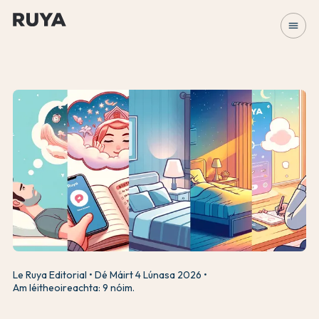
menu
Le Ruya Editorial
Dé Máirt 4 Lúnasa 2026
Am léitheoireachta: 9 nóim.