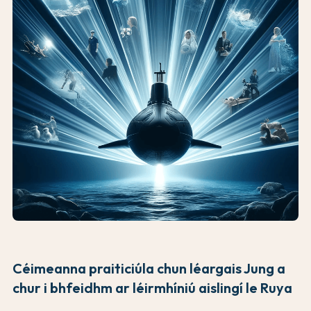
Céimeanna praiticiúla chun léargais Jung a
chur i bhfeidhm ar léirmhíniú aislingí le Ruya