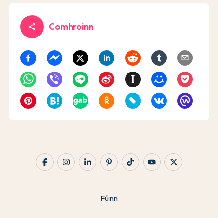
Comhroinn
share
Fúinn