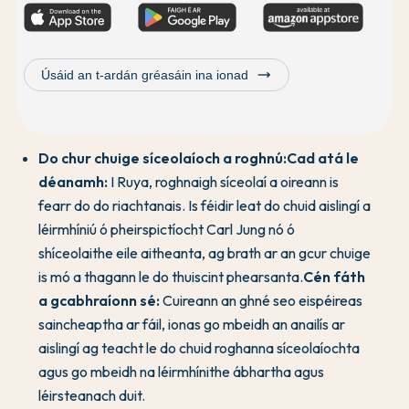
trending_flat
Úsáid an t-ardán gréasáin ina ionad
Do chur chuige síceolaíoch a roghnú:
Cad atá le
déanamh:
I Ruya, roghnaigh síceolaí a oireann is
fearr do do riachtanais. Is féidir leat do chuid aislingí a
léirmhíniú ó pheirspictíocht Carl Jung nó ó
shíceolaithe eile aitheanta, ag brath ar an gcur chuige
is mó a thagann le do thuiscint phearsanta.
Cén fáth
a gcabhraíonn sé:
Cuireann an ghné seo eispéireas
saincheaptha ar fáil, ionas go mbeidh an anailís ar
aislingí ag teacht le do chuid roghanna síceolaíochta
agus go mbeidh na léirmhínithe ábhartha agus
léirsteanach duit.