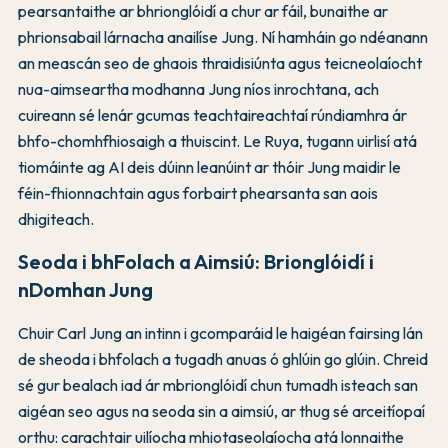
pearsantaithe ar bhrionglóidí a chur ar fáil, bunaithe ar
phrionsabail lárnacha anailíse Jung. Ní hamháin go ndéanann
an meascán seo de ghaois thraidisiúnta agus teicneolaíocht
nua-aimseartha modhanna Jung níos inrochtana, ach
cuireann sé lenár gcumas teachtaireachtaí rúndiamhra ár
bhfo-chomhfhiosaigh a thuiscint. Le Ruya, tugann uirlisí atá
tiomáinte ag AI deis dúinn leanúint ar thóir Jung maidir le
féin-fhionnachtain agus forbairt phearsanta san aois
dhigiteach.
Seoda i bhFolach a Aimsiú: Brionglóidí i
nDomhan Jung
Chuir Carl Jung an intinn i gcomparáid le haigéan fairsing lán
de sheoda i bhfolach a tugadh anuas ó ghlúin go glúin. Chreid
sé gur bealach iad ár mbrionglóidí chun tumadh isteach san
aigéan seo agus na seoda sin a aimsiú, ar thug sé arceitíopaí
orthu: carachtair uilíocha mhiotaseolaíocha atá lonnaithe