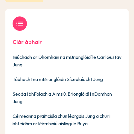
list
Clár ábhair
Iniúchadh ar Dhomhain na mBrionglóidí le Carl Gustav
Jung
Tábhacht na mBrionglóidí i Síceolaíocht Jung
Seoda i bhFolach a Aimsiú: Brionglóidí i nDomhan
Jung
Céimeanna praiticiúla chun léargais Jung a chur i
bhfeidhm ar léirmhíniú aislingí le Ruya