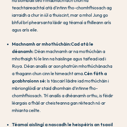
na siombailí seo ríthábhachtach chun na
teachtaireachtaí atá d’intinn fho-chomhfhiosach ag
iarraidh a chur in iúl a thuiscint, mar a mhol Jung go
bhfuil brí phearsanta láidir ag téamaí a fhilleann arís
agus arís eile.
Machnamh ar mhothúcháin:
Cad atá le
déanamh:
Déan machnamh ar na mothúcháin a
mhothaigh tú le linn na haislinge agus taifead iad i
Ruya. Déan anailís ar aon phatrúin mhothúchánacha
a thagann chun cinn le himeacht ama.
Cén fáth a
gcabhraíonn sé:
Is táscairí láidre iad mothúcháin i
mbrionglóidí ar staid dhomhain d’intinne fho-
chomhfhiosach. Trí anailís a dhéanamh orthu, is féidir
léargais a fháil ar cheisteanna gan réiteach nó ar
mhianta ceilte.
Téamaí aislingí a nascadh le heispéiris an tsaoil