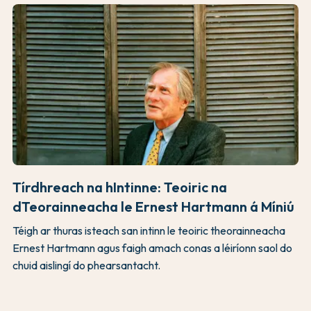
Tírdhreach na hIntinne: Teoiric na
dTeorainneacha le Ernest Hartmann á Míniú
Téigh ar thuras isteach san intinn le teoiric theorainneacha
Ernest Hartmann agus faigh amach conas a léiríonn saol do
chuid aislingí do phearsantacht.