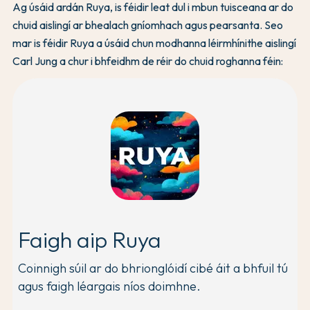
Ag úsáid ardán Ruya, is féidir leat dul i mbun tuisceana ar do
chuid aislingí ar bhealach gníomhach agus pearsanta. Seo
mar is féidir Ruya a úsáid chun modhanna léirmhínithe aislingí
Carl Jung a chur i bhfeidhm de réir do chuid roghanna féin:
Faigh aip Ruya
Coinnigh súil ar do bhrionglóidí cibé áit a bhfuil tú
agus faigh léargais níos doimhne.