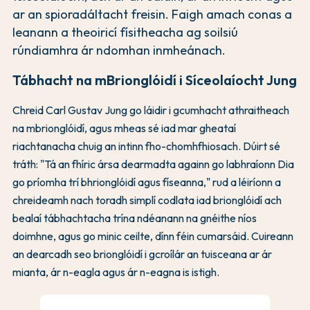
ar an spioradáltacht freisin. Faigh amach conas a
leanann a theoiricí físitheacha ag soilsiú
rúndiamhra ár ndomhan inmheánach.
Tábhacht na mBrionglóidí i Síceolaíocht Jung
Chreid Carl Gustav Jung go láidir i gcumhacht athraitheach
na mbrionglóidí, agus mheas sé iad mar gheataí
riachtanacha chuig an intinn fho-chomhfhiosach. Dúirt sé
tráth: "Tá an fhíric ársa dearmadta againn go labhraíonn Dia
go príomha trí bhrionglóidí agus físeanna," rud a léiríonn a
chreideamh nach toradh simplí codlata iad brionglóidí ach
bealaí tábhachtacha trína ndéanann na gnéithe níos
doimhne, agus go minic ceilte, dínn féin cumarsáid. Cuireann
an dearcadh seo brionglóidí i gcroílár an tuisceana ar ár
mianta, ár n-eagla agus ár n-eagna is istigh.