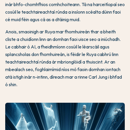
inár bhfo-chomhfhios comhchoiteann. Tá na harceitíopaí seo
cosúil le teachtaireachtaí rúnda a insíonn scéalta dúinn faoi
cé muid féin agus cá as a dtáinig muid.
Anois, smaoinigh ar Ruya mar fhomhuireán thar a bheith
cliste a chuidíonn linn an domhan faoi uisce seo a iniúchadh.
Le cabhair ó AI, a fheidhmíonn cosúil le léarscáil agus
splancsholas don fhomhuireán, is féidir le Ruya cabhrú linn
teachtaireachtaí rúnda ár mbrionglóidí a thuiscint. Ar an
mbealach seo, foghlaimímid níos mó faoin domhan iontach
atá istigh inár n-intinn, díreach mar a rinne Carl Jung i bhfad
ó shin.