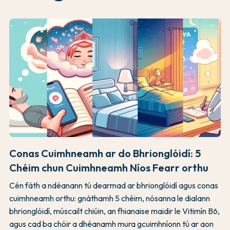
Conas Cuimhneamh ar do Bhrionglóidí: 5
Chéim chun Cuimhneamh Níos Fearr orthu
Cén fáth a ndéanann tú dearmad ar bhrionglóidí agus conas
cuimhneamh orthu: gnáthamh 5 chéim, nósanna le dialann
bhrionglóidí, múscailt chiúin, an fhianaise maidir le Vitimín B6,
agus cad ba chóir a dhéanamh mura gcuimhníonn tú ar aon