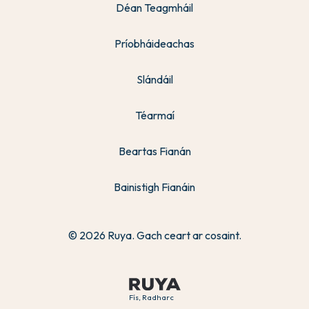
Déan Teagmháil
Príobháideachas
Slándáil
Téarmaí
Beartas Fianán
Bainistigh Fianáin
© 2026 Ruya. Gach ceart ar cosaint.
Fís, Radharc