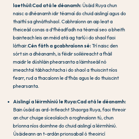
laethúil:
Cad atá le déanamh:
Úsáid Ruya chun
naisc a dhéanamh idir téamaí do chuid aislingí agus do
thaithí sa ghnáthshaol. Cabhraíonn an aip leat a
fheiceáil conas a d’fhéadfadh na téamaí seo a bheith
bainteach leis an méid atá ag tarlú i do shaol faoi
láthair.
Cén fáth a gcabhraíonn sé:
Trí naisc den
sórt sin a dhéanamh, is féidir soiléireacht a fháil
maidir le dúshláin phearsanta a láimhseáil nó
imeachtaí tábhachtacha i do shaol a thuiscint níos
fearr, rud a thacaíonn le d’fhás agus le do thuiscint
phearsanta.
Aislingí a léirmhíniú le Ruya:
Cad atá le déanamh:
Bain úsáid as ard-Intleacht Shaorga Ruya, faoi threoir
an chur chuige síceolaíoch a roghnaíonn tú, chun
bríonna níos doimhne do chuid aislingí a léirmhíniú.
Úsáideann an t-ardán prionsabail ó theoiricí