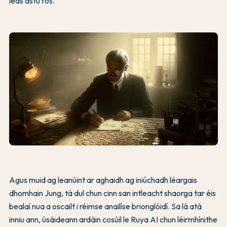
leas astu fós.
Agus muid ag leanúint ar aghaidh ag iniúchadh léargais
dhomhain Jung, tá dul chun cinn san intleacht shaorga tar éis
bealaí nua a oscailt i réimse anailíse brionglóidí. Sa lá atá
inniu ann, úsáideann ardáin cosúil le Ruya AI chun léirmhínithe