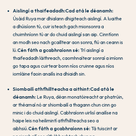
Aislingí a thaifeadadh:
Cad atá le déanamh:
Úsáid Ruya mar dhialann dhigiteach aislingí. A luaithe
a dhúisíonn tú, cuir isteach gach mionsonra a
chuimhníonn tú ar do chuid aislingí san aip. Cinntíonn
an modh seo nach gcailltear aon sonra, fiú an ceann is
lú.
Cén fáth a gcabhraíonn sé:
Trí aislingí a
thaifeadadh láithreach, caomhnaítear sonraí a imíonn
go tapa agus cuirtear bonn níos cruinne agus níos
iomláine faoin anailís ina dhiaidh sin.
Siombailí athfhillteacha a aithint:
Cad atá le
déanamh:
Le Ruya, déan monatóireacht ar phatrúin,
ar théamaí nó ar shiombailí a thagann chun cinn go
minic i do chuid aislingí. Cabhraíonn uirlisí anailíse na
haipe leis na heilimintí athfhillteacha seo a
aibhsiú.
Cén fáth a gcabhraíonn sé:
Tá tuiscint ar