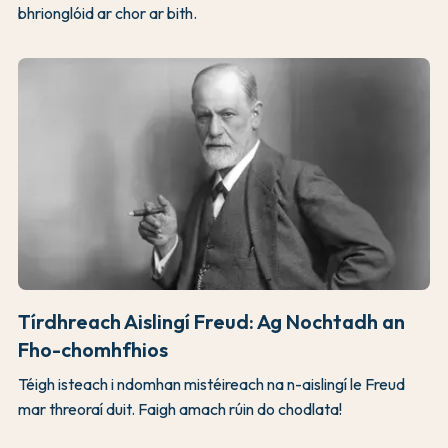
bhrionglóid ar chor ar bith.
Tírdhreach Aislingí Freud: Ag Nochtadh an
Fho-chomhfhios
Téigh isteach i ndomhan mistéireach na n-aislingí le Freud
mar threoraí duit. Faigh amach rúin do chodlata!