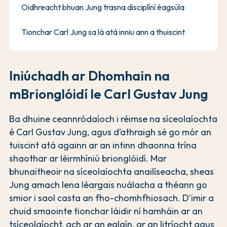
Oidhreacht bhuan Jung trasna disciplíní éagsúla
Tionchar Carl Jung sa lá atá inniu ann a thuiscint
Iniúchadh ar Dhomhain na
mBrionglóidí le Carl Gustav Jung
Ba dhuine ceannródaíoch i réimse na síceolaíochta
é Carl Gustav Jung, agus d’athraigh sé go mór an
tuiscint atá againn ar an intinn dhaonna trína
shaothar ar léirmhíniú brionglóidí. Mar
bhunaitheoir na síceolaíochta anailíseacha, sheas
Jung amach lena léargais nuálacha a théann go
smior i saol casta an fho-chomhfhiosach. D’imir a
chuid smaointe tionchar láidir ní hamháin ar an
tsíceolaíocht, ach ar an ealaín, ar an litríocht agus