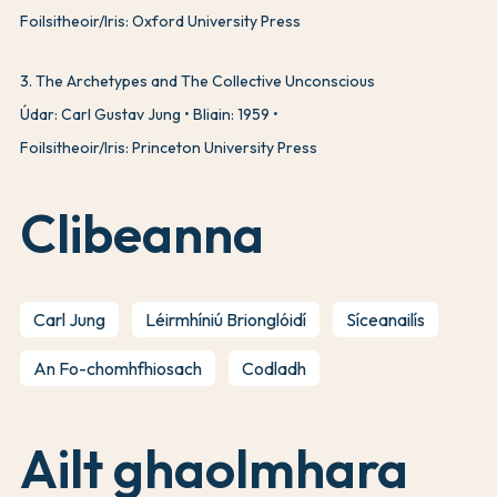
Foilsitheoir/Iris: Oxford University Press
3
.
The Archetypes and The Collective Unconscious
Údar: Carl Gustav Jung
Bliain: 1959
Foilsitheoir/Iris: Princeton University Press
Clibeanna
Carl Jung
Léirmhíniú Brionglóidí
Síceanailís
An Fo-chomhfhiosach
Codladh
Ailt ghaolmhara