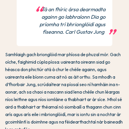
Tá an fhíric ársa dearmadta
againn go labhraíonn Dia go
príomha trí bhrionglóidí agus
físeanna. Carl Gustav Jung
Samhlaigh gach brionglóid mar phíosa de phuzal mór. Gach
oíche, faighimid cúpla píosa: uaireanta oireann siad go
héasca don phictiúr atá á chur le chéile againn, agus
uaireanta eile bíonn cuma ait nó as áit orthu. Sa mhodh a
d’fhorbair Jung, scrúdaítear na píosaí seo ní hamháin ina n-
aonar, ach sa chaoi a nascann siad lena chéile chun léargas
níos leithne agus níos iomláine a thabhairt ar ár síce. Mhol sé
aird a thabhairt ar théamaí nó siombailí a thagann chun cinn
arís agus arís eile i mbrionglóidí, mar is iontu sin a nochtar ár
gcoimhlintí is doimhne agus na féidearthachtaí nár baineadh