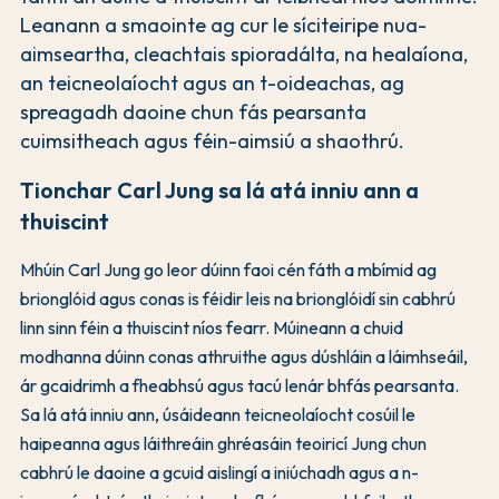
Leanann a smaointe ag cur le síciteiripe nua-
aimseartha, cleachtais spioradálta, na healaíona,
an teicneolaíocht agus an t-oideachas, ag
spreagadh daoine chun fás pearsanta
cuimsitheach agus féin-aimsiú a shaothrú.
Tionchar Carl Jung sa lá atá inniu ann a
thuiscint
Mhúin Carl Jung go leor dúinn faoi cén fáth a mbímid ag
brionglóid agus conas is féidir leis na brionglóidí sin cabhrú
linn sinn féin a thuiscint níos fearr. Múineann a chuid
modhanna dúinn conas athruithe agus dúshláin a láimhseáil,
ár gcaidrimh a fheabhsú agus tacú lenár bhfás pearsanta.
Sa lá atá inniu ann, úsáideann teicneolaíocht cosúil le
haipeanna agus láithreáin ghréasáin teoiricí Jung chun
cabhrú le daoine a gcuid aislingí a iniúchadh agus a n-