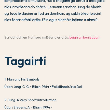
iompraíochtaí a thuiscint, rud a fhágann go bhfuil a theagasc
níos inrochtana do chách. Leanann saothar Jung de bheith
ag tacú le daoine ar fud an domhain, ag cabhrú leo tuiscint
níos fearr a fháil orthu féin agus síocháin intinne a aimsiú.
Scríobhadh an t-alt seo i mBéarla ar dtús.
Léigh an bunleagan
Tagairtí
1
.
Man and His Symbols
Údar: Jung, C. G.
Bliain: 1964
Foilsitheoir/Iris: Dell
2
.
Jung: A Very Short Introduction
Údar: Stevens, A.
Bliain: 1994