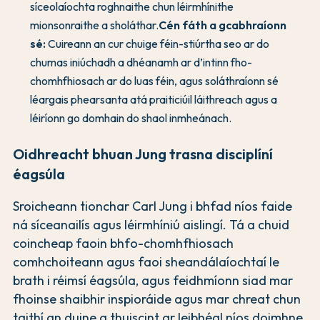
síceolaíochta roghnaithe chun léirmhínithe
mionsonraithe a sholáthar.
Cén fáth a gcabhraíonn
sé:
Cuireann an cur chuige féin-stiúrtha seo ar do
chumas iniúchadh a dhéanamh ar d’intinn fho-
chomhfhiosach ar do luas féin, agus soláthraíonn sé
léargais phearsanta atá praiticiúil láithreach agus a
léiríonn go domhain do shaol inmheánach.
Oidhreacht bhuan Jung trasna disciplíní
éagsúla
Sroicheann tionchar Carl Jung i bhfad níos faide
ná síceanailís agus léirmhíniú aislingí. Tá a chuid
coincheap faoin bhfo-chomhfhiosach
comhchoiteann agus faoi sheandálaíochtaí le
brath i réimsí éagsúla, agus feidhmíonn siad mar
fhoinse shaibhir inspioráide agus mar chreat chun
taithí an duine a thuiscint ar leibhéal níos doimhne.