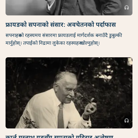
headphones
फ्रायडको सपनाको संसार: अवचेतनको पर्दाफास
सपनाहरूको रहस्यमय संसारमा फ्रायडलाई मार्गदर्शक बनाउँदै डुबुल्की
मार्नुहोस्। तपाईंको निद्रामा लुकेका रहस्यहरू खोल्नुहोस्।
headphones