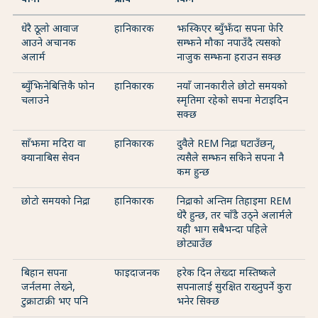
धेरै ठूलो आवाज
हानिकारक
झस्किएर ब्युँझँदा सपना फेरि
आउने अचानक
सम्झने मौका नपाउँदै त्यसको
अलार्म
नाजुक सम्झना हराउन सक्छ
ब्युँझिनेबित्तिकै फोन
हानिकारक
नयाँ जानकारीले छोटो समयको
चलाउने
स्मृतिमा रहेको सपना मेटाइदिन
सक्छ
साँझमा मदिरा वा
हानिकारक
दुवैले REM निद्रा घटाउँछन्,
क्यानाबिस सेवन
त्यसैले सम्झन सकिने सपना नै
कम हुन्छ
छोटो समयको निद्रा
हानिकारक
निद्राको अन्तिम तिहाइमा REM
धेरै हुन्छ, तर चाँडै उठ्ने अलार्मले
यही भाग सबैभन्दा पहिले
छोट्याउँछ
बिहान सपना
फाइदाजनक
हरेक दिन लेख्दा मस्तिष्कले
जर्नलमा लेख्ने,
सपनालाई सुरक्षित राख्नुपर्ने कुरा
टुक्राटाक्री भए पनि
भनेर सिक्छ