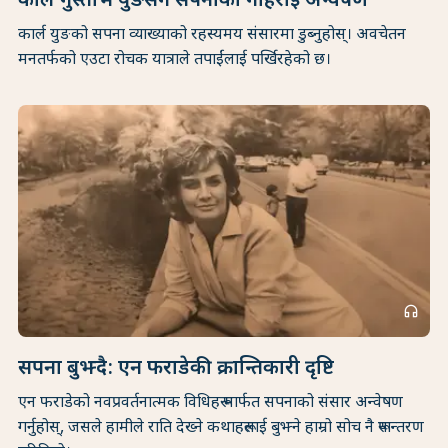
कार्ल गुस्ताभ युङसँग सपनाको गहिराइ अन्वेषण
कार्ल युङको सपना व्याख्याको रहस्यमय संसारमा डुब्नुहोस्। अवचेतन
मनतर्फको एउटा रोचक यात्राले तपाईंलाई पर्खिरहेको छ।
headphones
सपना बुझ्दै: एन फराडेकी क्रान्तिकारी दृष्टि
एन फराडेको नवप्रवर्तनात्मक विधिहरू मार्फत सपनाको संसार अन्वेषण
गर्नुहोस्, जसले हामीले राति देख्ने कथाहरूलाई बुझ्ने हाम्रो सोच नै रूपान्तरण