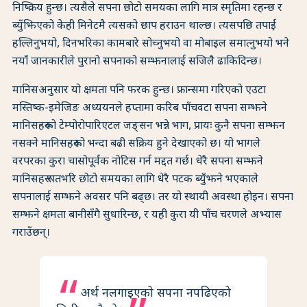
निष्क्रिय हुन्छ। त्यसैले सपना छोटो समयका लागि मात्र स्मृतिमा रहन्छ र
ब्युँझिएको केही मिनेटमै त्यसको छाप हराउन थाल्छ। त्यसपछि तपाईं
हल्लिनुभयो, दिनभरिका कामबारे सोच्नुभयो वा मोबाइल समात्नुभयो भने
नयाँ जानकारीले पुरानो सपनाको सम्झनालाई सजिलै ढाकिदिन्छ।
मानिसअनुसार यो क्षमता पनि फरक हुन्छ। फ्रान्समा गरिएको एउटा
मस्तिष्क-इमेजिङ अध्ययनले हप्तामा करिब पाँचवटा सपना सम्झने
मानिसहरूको टेम्पोरोपारिएटल जङ्सन भन्ने भाग, प्रायः कुनै सपना सम्झन
नसक्ने मानिसहरूको भन्दा बढी सक्रिय हुने देखाएको छ। यो भागले
वरपरका कुरा चासोपूर्वक नोटिस गर्न मद्दत गर्छ। धेरै सपना सम्झने
मानिसहरू रातभरि छोटो समयका लागि धेरै पटक ब्युँझने भएकाले
सपनालाई सम्झने अवसर पनि बढ्छ। तर यो स्थायी अवस्था होइन। सपना
सम्झने क्षमता बानीसँगै सुधारिन्छ, र यही कुरा यी पाँच चरणले अभ्यास
गराउँछन्।
अर्थ नलगाइएको सपना नपढिएको