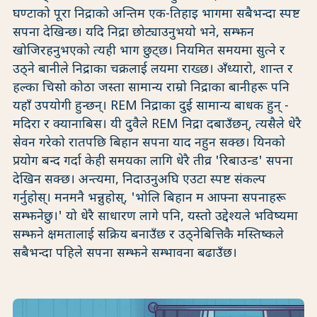
घण्टाको पूरा निद्राको अन्तिम एक-तिहाइ भागमा सबैभन्दा स्पष्ट
सपना देखिन्छ। यदि निद्रा छोट्याउनुभयो भने, सम्झन
खोजिरहनुभएको त्यही भाग छुट्छ। नियमित समयमा सुत्ने र
उठ्ने बानीले निद्राका चक्रलाई लयमा राख्छ। अँध्यारो, शान्त र
हल्का चिसो कोठा जस्ता सामान्य राम्रो निद्राका बानीहरू पनि
यहाँ उपयोगी हुन्छन्। REM निद्राका दुई सामान्य बाधक हुन् -
मदिरा र क्यानाबिस। यी दुवैले REM निद्रा दबाउँछन्, त्यसैले धेरै
सेवन गरेको रातपछि बिहान सपना याद नहुन सक्छ। यिनको
प्रयोग बन्द गर्दा केही समयका लागि धेरै तीव्र 'रिबाउन्ड' सपना
देखिन सक्छ। अन्त्यमा, निदाउनुअघि एउटा स्पष्ट संकल्प
गर्नुहोस्। मनमनै भन्नुहोस्, 'भोलि बिहान म आफ्ना सपनाहरू
सम्झनेछु।' यो धेरै साधारण लागे पनि, यस्तो उद्देश्यले भविष्यमा
सम्झने क्षमतालाई सक्रिय बनाउँछ र उठ्नेबित्तिकै मस्तिष्कले
सबैभन्दा पहिले सपना सम्झने सम्भावना बढाउँछ।