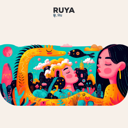
दृष्टि, सिघ्र