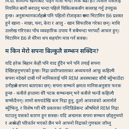
मि.ग्रा. सामान्य खानाबाट पाइने मात्रा भन्दा निकै बढी हो। त्यसैले यसलाई
नियमित बानी बनाउनु भन्दा पहिले चिकित्सकसँग सल्लाह गर्नु उपयुक्त
हुन्छ। अनुसन्धानकर्ताहरूले पनि पहिलो रोजाइका रूपमा भिटामिन B6 प्रशस्त
हुने खाना - माछा, चना, केरा र आलु - खान सिफारिस गरेका छन्। माथि
उल्लेख गरिएका पाँच व्यवहारिक उपाय नै सबैभन्दा भरपर्दो आधार हुन्।
भिटामिन B6 ले धेरैमा थप सहयोग मात्र गर्न सक्छ।
म किन मेरो सपना बिल्कुलै सम्झन सक्दिन?
यदि हरेक बिहान केही पनि याद हुँदैन भने पनि तपाईं सपना
देखिरहनुभएको हुन्छ। निद्रा प्रयोगशालाका अध्ययनले आफू कहिल्यै
सपना नदेख्ने दाबी गर्ने मानिसलाई पनि REM अवस्थाबाट सीधै ब्युँझाउँदा
उनीहरूले सपना बताएका छन्। सपना सम्झने क्षमता मानिसअनुसार फरक
हुन्छ - कसैले हप्तामा धेरै पटक सम्झन्छन् भने कसैले झन्डै कहिल्यै
सम्झँदैनन्। लामो समयदेखि कम निद्रा हुनु, ठूलो आवाजको अलार्मले
ब्युँझिनु, र विशेष गरी धेरै प्रकारका एन्टिडिप्रेसन्ट औषधिले REM निद्रा
घटाउनु यसको कारण हुन सक्छ। यदि अचानक सपना सम्झन छोड्नुभयो
र अरू केही परिवर्तन भएको छैन भने आफ्नो निद्राको गुणस्तर जाँच्नु