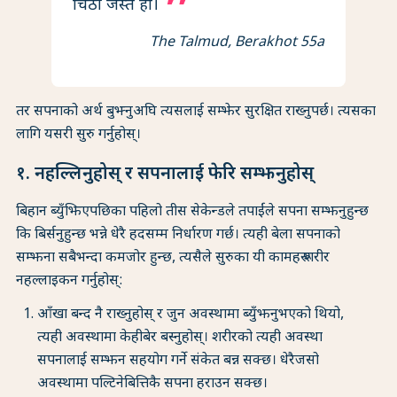
चिठी जस्तै हो।
The Talmud, Berakhot 55a
तर सपनाको अर्थ बुझ्नुअघि त्यसलाई सम्झेर सुरक्षित राख्नुपर्छ। त्यसका
लागि यसरी सुरु गर्नुहोस्।
१. नहल्लिनुहोस् र सपनालाई फेरि सम्झनुहोस्
बिहान ब्युँझिएपछिका पहिलो तीस सेकेन्डले तपाईंले सपना सम्झनुहुन्छ
कि बिर्सनुहुन्छ भन्ने धेरै हदसम्म निर्धारण गर्छ। त्यही बेला सपनाको
सम्झना सबैभन्दा कमजोर हुन्छ, त्यसैले सुरुका यी कामहरू शरीर
नहल्लाइकन गर्नुहोस्:
आँखा बन्द नै राख्नुहोस् र जुन अवस्थामा ब्युँझनुभएको थियो,
त्यही अवस्थामा केहीबेर बस्नुहोस्। शरीरको त्यही अवस्था
सपनालाई सम्झन सहयोग गर्ने संकेत बन्न सक्छ। धेरैजसो
अवस्थामा पल्टिनेबित्तिकै सपना हराउन सक्छ।