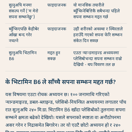
सुत्नुअघि मनमा
फाइदाजनक
यो मानसिक तयारीले
संकल्प गर्ने ('म मेरो
ब्युँझिनेबित्तिकै सबैभन्दा पहिले
सपना सम्झनेछु')
सपना सम्झन मद्दत गर्छ
ब्युँझिएपछि केहीबेर
फाइदाजनक
उही शरीरको अवस्था र स्थिरताले
आँखा बन्द गरेर
हराउँदै गएको सपना फेरि सम्झन
नचल्ने
संकेत दिन सक्छ
सुत्नुअघि भिटामिन
मद्दत हुन
एउटा र्‍यान्डमाइज्ड अध्ययनमा
B6
सक्छ
प्लेसिबोभन्दा सपना सम्झन राम्रो
देखियो - थप विवरण तल छ
के भिटामिन B6 ले साँच्चै सपना सम्झन मद्दत गर्छ?
यस विषयमा एउटा रोचक अध्ययन छ। १०० जनामाथि गरिएको
र्‍यान्डमाइज्ड, डबल-ब्लाइन्ड, प्लेसिबो-नियन्त्रित अध्ययनमा लगातार पाँच
रात सुत्नुअघि २४० मि.ग्रा. भिटामिन B6 खाँदा प्लेसिबोको तुलनामा सपना
सम्झने क्षमता बढेको देखियो। यसले सपनाको स्पष्टता वा अनौठोपनमा
असर गरेन र निद्रासमेत बिगारेन। तर यो एउटै छोटो अध्ययन हो र २४०