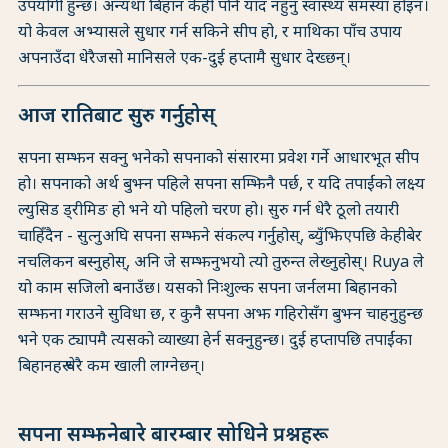
उपयोगी हुन्छ। अन्यथा बिहान केही पनि याद नहुनु स्वास्थ्य समस्या होइन।
यो केवल अभ्यासले सुधार गर्न सकिने सीप हो, र माथिका पाँच उपाय
अपनाउँदा धेरैजसो मानिसले एक-दुई हप्तामै सुधार देख्छन्।
आज रातिबाट सुरु गर्नुहोस्
सपना सम्झन सक्नु भनेको सपनाको संसारमा प्रवेश गर्ने आधारभूत सीप
हो। सपनाको अर्थ बुझ्न पहिले सपना सम्झिनै पर्छ, र यदि तपाईंको लक्ष्य
ल्युसिड ड्रीमिङ हो भने यो पहिलो चरण हो। सुरु गर्न धेरै ठूलो तयारी
चाहिँदैन - सुत्नुअघि सपना सम्झने संकल्प गर्नुहोस्, ब्युँझिएपछि केहीबेर
नचलिकन बस्नुहोस्, अनि जे सम्झनुभयो त्यो तुरुन्त लेख्नुहोस्। Ruya ले
यो काम सजिलो बनाउँछ। यसको निःशुल्क सपना जर्नलमा बिहानको
सम्झना गराउने सुविधा छ, र कुनै सपना अझ गहिरोसँग बुझ्न चाहनुहुन्छ
भने एक ट्यापमै त्यसको व्याख्या हेर्न सक्नुहुन्छ। दुई हप्तापछि तपाईंका
बिहानहरू धेरै कम खाली लाग्नेछन्।
सपना सम्झनेबारे बारम्बार सोधिने प्रश्नहरू