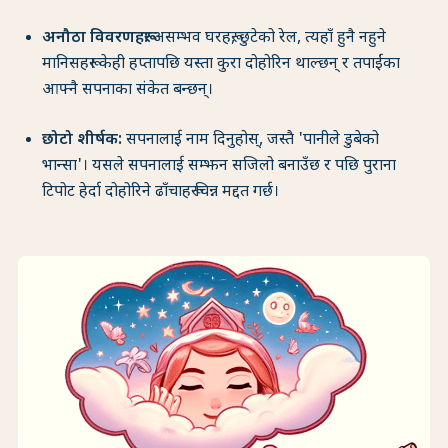
अनौठा विवरणहरू:
असम्भव घरहरू, छुटेको रेल, त्यहाँ हुनै नहुने
मानिसहरू। केही हप्तापछि यस्ता कुरा दोहोरिन थाल्छन् र तपाईंका
आफ्नै सपनाका संकेत बन्छन्।
छोटो शीर्षक:
सपनालाई नाम दिनुहोस्, जस्तै 'पानीले डुबेको
भान्सा'। यसले सपनालाई सम्झन सजिलो बनाउँछ र पछि पुराना
टिपोट हेर्दा दोहोरिने ढाँचाहरू चिन्न मद्दत गर्छ।