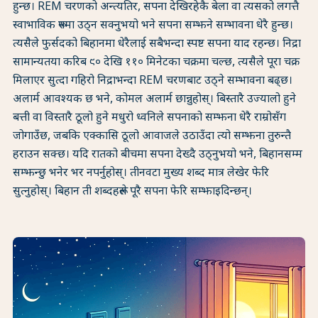
हुन्छ। REM चरणको अन्त्यतिर, सपना देखिरहेकै बेला वा त्यसको लगत्तै
स्वाभाविक रूपमा उठ्न सक्नुभयो भने सपना सम्झने सम्भावना धेरै हुन्छ।
त्यसैले फुर्सदको बिहानमा धेरैलाई सबैभन्दा स्पष्ट सपना याद रहन्छ। निद्रा
सामान्यतया करिब ९० देखि ११० मिनेटका चक्रमा चल्छ, त्यसैले पूरा चक्र
मिलाएर सुत्दा गहिरो निद्राभन्दा REM चरणबाट उठ्ने सम्भावना बढ्छ।
अलार्म आवश्यक छ भने, कोमल अलार्म छान्नुहोस्। बिस्तारै उज्यालो हुने
बत्ती वा विस्तारै ठूलो हुने मधुरो ध्वनिले सपनाको सम्झना धेरै राम्रोसँग
जोगाउँछ, जबकि एक्कासि ठूलो आवाजले उठाउँदा त्यो सम्झना तुरुन्तै
हराउन सक्छ। यदि रातको बीचमा सपना देख्दै उठ्नुभयो भने, बिहानसम्म
सम्झन्छु भनेर भर नपर्नुहोस्। तीनवटा मुख्य शब्द मात्र लेखेर फेरि
सुत्नुहोस्। बिहान ती शब्दहरूले पूरै सपना फेरि सम्झाइदिन्छन्।