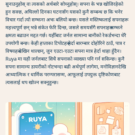
सुनाउनुहोस् वा त्यसको अर्थबारे सोच्नुहोस्। सपना के भन्न खोजिरहेको
हुन सक्छ, अघिल्लो दिनका घटनासँग यसको कुनै सम्बन्ध छ कि भनेर
विचार गर्दा त्यो सम्झना अझ बलियो बन्छ। यसले मस्तिष्कलाई सपनाहरू
महत्त्वपूर्ण छन् भन्ने संकेत फेरि दिन्छ, जसले समयसँगै सपनाहरू सम्झने
क्षमता बढाउन मद्दत गर्छ। यहीँबाट जर्नल सामान्य बानीको रेकर्डभन्दा धेरै
उपयोगी बन्छ। केही हप्ताका टिपोटहरू हेर्दा बारम्बार दोहोरिने ठाउँ, पात्र र
विषयहरू देखिन थाल्छन्, जुन एउटा-एउटा सपना मात्र हेर्दा थाहा हुँदैन।
Ruya मा यही जर्नलबाट सिधै सपनाको व्याख्या पनि गर्न सकिन्छ। कुनै
सपना सामान्य डायरीको नोटभन्दा बढी अर्थपूर्ण लागेमा, मनोविज्ञानदेखि
आध्यात्मिक र धार्मिक परम्परासम्म, आफूलाई उपयुक्त दृष्टिकोणबाट
त्यसलाई थप खोज्न सक्नुहुन्छ।