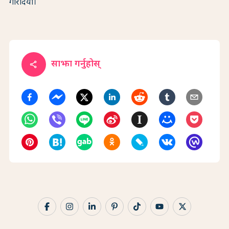
गरिदियो।
साझा गर्नुहोस्
share