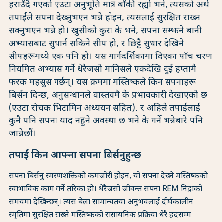
हराउँदै गएको एउटा अनुभूति मात्र बाँकी रह्यो भने, त्यसको अर्थ
तपाईंले सपना देख्नुभएन भन्ने होइन, त्यसलाई सुरक्षित राख्न
सक्नुभएन भन्ने हो। खुसीको कुरा के भने, सपना सम्झने बानी
अभ्यासबाट सुधार्न सकिने सीप हो, र छिट्टै सुधार देखिने
सीपहरूमध्ये एक पनि हो। यस मार्गदर्शिकामा दिएका पाँच चरण
नियमित अभ्यास गर्ने धेरैजसो मानिसले एकदेखि दुई हप्तामै
फरक महसुस गर्छन्। यस क्रममा मस्तिष्कले किन सपनाहरू
बिर्सन दिन्छ, अनुसन्धानले वास्तवमै के प्रभावकारी देखाएको छ
(एउटा रोचक भिटामिन अध्ययन सहित), र अहिले तपाईंलाई
कुनै पनि सपना याद नहुने अवस्था छ भने के गर्ने भन्नेबारे पनि
जान्नेछौं।
तपाईं किन आफ्ना सपना बिर्सनुहुन्छ
सपना बिर्सनु स्मरणशक्तिको कमजोरी होइन, यो सपना देख्ने मस्तिष्कको
स्वाभाविक काम गर्ने तरिका हो। धेरैजसो जीवन्त सपना REM निद्राको
समयमा देखिन्छन्। त्यस बेला सामान्यतया अनुभवलाई दीर्घकालीन
स्मृतिमा सुरक्षित राख्ने मस्तिष्कको रासायनिक प्रक्रिया धेरै हदसम्म