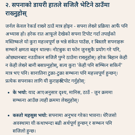
२. सपनाको डायरी हातले सजिलै भेटिने ठाउँमा
राख्नुहोस्
जर्नल केवल रेकर्ड राख्ने ठाउँ मात्र होइन - सपना लेख्ने प्रक्रिया आफैं पनि
अभ्यास हो। हरेक रात आफूले देखेको सपना टिपोट गर्दा तपाईंको
मस्तिष्कले यो कुरा महत्त्वपूर्ण छ भन्ने संकेत पाउँछ, र बिस्तारै सपनाहरू
सम्झने क्षमता बढ्न थाल्छ। नोटबुक वा फोन जुनसुकै प्रयोग गरे पनि,
ओछ्यानबाट नउठीकन सजिलै पुग्ने ठाउँमा राख्नुहोस्। हरेक बिहान केही
न केही लेख्ने बानी बसाल्नुहोस्, सत्य कुरा 'केही पनि सम्झिन सकिनँ'
मात्र भए पनि। सानातिना टुक्रा-टुक्रा सम्झना पनि महत्त्वपूर्ण हुन्छन्।
प्रत्येक सपनाका लागि यी कुराहरू टिपोट गर्नुहोस्:
के भयो:
याद आएअनुसार दृश्य, मानिस, ठाउँ - जुन क्रममा
सम्झना आउँछ त्यही क्रममा लेख्नुहोस्।
कस्तो महसुस भयो:
सपनामा अनुभव गरेका भावना। धेरैजसो
अवस्थामा यी कथाभन्दा बढी अर्थपूर्ण हुन्छन् र सम्झन पनि
सजिलो हुन्छ।