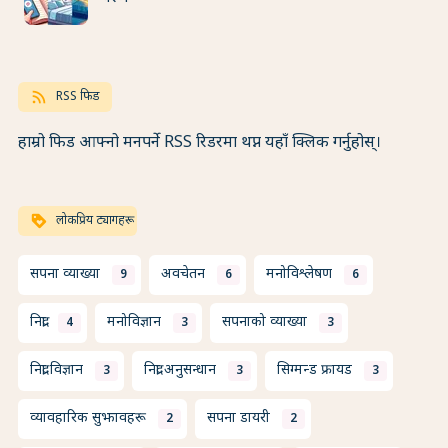
rss_feed
RSS फिड
हाम्रो फिड आफ्नो मनपर्ने RSS रिडरमा थप्न यहाँ क्लिक गर्नुहोस्।
loyalty
लोकप्रिय ट्यागहरू
सपना व्याख्या
अवचेतन
मनोविश्लेषण
9
6
6
निद्रा
मनोविज्ञान
सपनाको व्याख्या
4
3
3
निद्रा विज्ञान
निद्रा अनुसन्धान
सिग्मन्ड फ्रायड
3
3
3
व्यावहारिक सुझावहरू
सपना डायरी
2
2