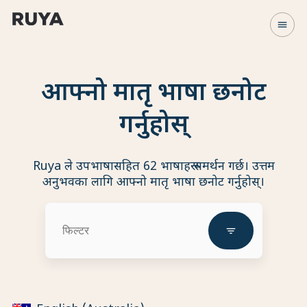
menu
आफ्नो मातृ भाषा छनोट
गर्नुहोस्
Ruya ले उपभाषासहित 62 भाषाहरू समर्थन गर्छ। उत्तम
अनुभवका लागि आफ्नो मातृ भाषा छनोट गर्नुहोस्।
filter_list