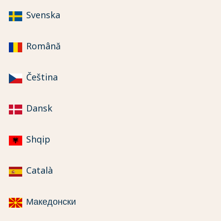
Svenska
Română
Čeština
Dansk
Shqip
Català
Македонски