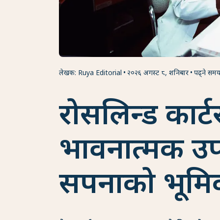
लेखक: Ruya Editorial
२०२६ अगस्ट ८, शनिबार
पढ्ने समय
रोसलिन्ड कार्ट
भावनात्मक उ
सपनाको भूमिक