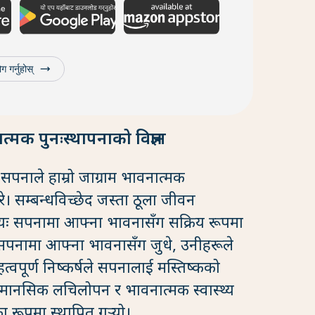
trending_flat
ग गर्नुहोस्
त्मक पुनःस्थापनाको विज्ञान
 सपनाले हाम्रो जाग्राम भावनात्मक
रे। सम्बन्धविच्छेद जस्ता ठूला जीवन
्रायः सपनामा आफ्ना भावनासँग सक्रिय रूपमा
 सपनामा आफ्ना भावनासँग जुधे, उनीहरूले
वपूर्ण निष्कर्षले सपनालाई मस्तिष्कको
 मानसिक लचिलोपन र भावनात्मक स्वास्थ्य
ूपमा स्थापित गर्‍यो।