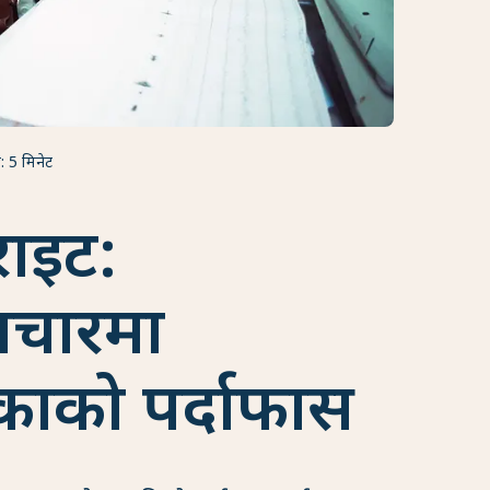
: 5 मिनेट
राइट:
पचारमा
ाको पर्दाफास